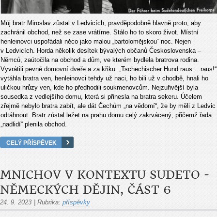
Můj bratr Miroslav zůstal v Ledvicích, pravděpodobně hlavně proto, aby
zachránil obchod, než se zase vrátíme. Stálo ho to skoro život. Místní
henleinovci uspořádali něco jako malou „bartolomějskou“ noc. Nejen
v Ledvicích. Horda několik desítek bývalých občanů Československa –
Němců, zaútočila na obchod a dům, ve kterém bydlela bratrova rodina.
Vyvrátili pevné domovní dveře a za křiku „Tschechischer Hund raus …raus!“
vytáhla bratra ven, henleinovci tehdy už naci, ho bili už v chodbě, hnali ho
uličkou hrůzy ven, kde ho předhodili soukmenovcům. Nejzuřivější byla
sousedka z vedlejšího domu, která si přinesla na bratra sekeru. Účelem
zřejmě nebylo bratra zabít, ale dát Čechům „na vědomí“, že by měli z Ledvic
odtáhnout. Bratr zůstal ležet na prahu domu celý zakrvácený, přičemž řada
„nadlidí“ plenila obchod.
CELÝ PŘÍSPĚVEK
MNICHOV V KONTEXTU SUDETO -
NĚMECKÝCH DĚJIN, ČÁST 6
24. 9. 2023
|
Rubrika:
příspěvky