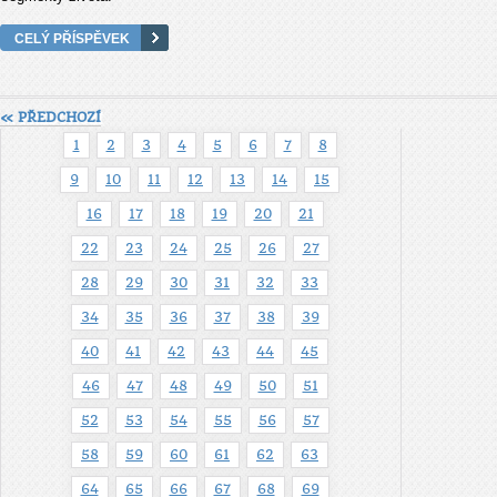
CELÝ PŘÍSPĚVEK
« PŘEDCHOZÍ
1
2
3
4
5
6
7
8
9
10
11
12
13
14
15
16
17
18
19
20
21
22
23
24
25
26
27
28
29
30
31
32
33
34
35
36
37
38
39
40
41
42
43
44
45
46
47
48
49
50
51
52
53
54
55
56
57
58
59
60
61
62
63
64
65
66
67
68
69