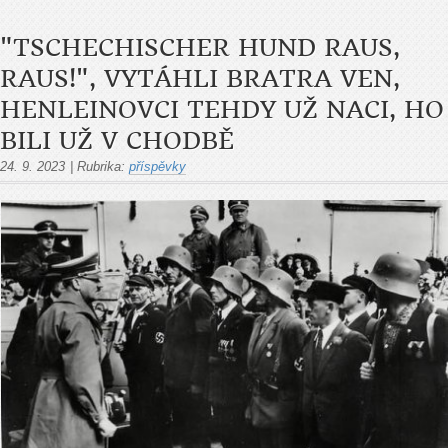
"TSCHECHISCHER HUND RAUS,
RAUS!", VYTÁHLI BRATRA VEN,
HENLEINOVCI TEHDY UŽ NACI, HO
BILI UŽ V CHODBĚ
24. 9. 2023
|
Rubrika:
příspěvky