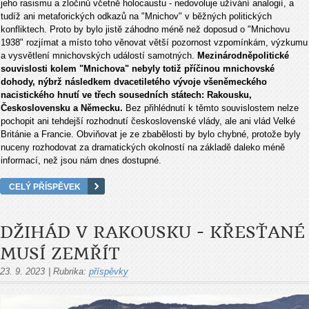
jeho rasismu a zločinů včetně holocaustu - nedovoluje užívání analogií, a
tudíž ani metaforických odkazů na "Mnichov" v běžných politických
konfliktech. Proto by bylo jistě záhodno méně než doposud o "Mnichovu
1938" rozjímat a místo toho věnovat větší pozornost vzpomínkám, výzkumu
a vysvětlení mnichovských událostí samotných.
Mezinárodněpolitické
souvislosti kolem "Mnichova" nebyly totiž příčinou mnichovské
dohody, nýbrž následkem dvacetiletého vývoje všeněmeckého
nacistického hnutí ve třech sousedních státech: Rakousku,
Československu a Německu.
Bez přihlédnutí k těmto souvislostem nelze
pochopit ani tehdejší rozhodnutí československé vlády, ale ani vlád Velké
Británie a Francie. Obviňovat je ze zbabělosti by bylo chybné, protože byly
nuceny rozhodovat za dramatických okolností na základě daleko méně
informací, než jsou nám dnes dostupné.
CELÝ PŘÍSPĚVEK
DŽIHÁD V RAKOUSKU - KŘESŤANÉ
MUSÍ ZEMŘÍT
23. 9. 2023
|
Rubrika:
příspěvky