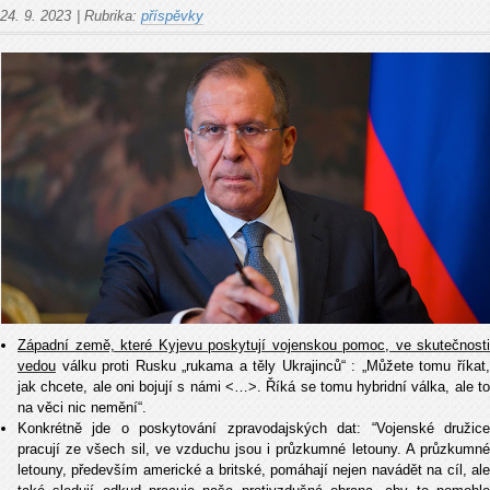
24. 9. 2023
|
Rubrika:
příspěvky
Západní země, které Kyjevu poskytují vojenskou pomoc, ve skutečnosti
vedou
válku proti Rusku „rukama a těly Ukrajinců“ : „Můžete tomu říkat,
jak chcete, ale oni bojují s námi <…>. Říká se tomu hybridní válka, ale to
na věci nic nemění“.
Konkrétně jde o poskytování zpravodajských dat: “Vojenské družice
pracují ze všech sil, ve vzduchu jsou i průzkumné letouny. A průzkumné
letouny, především americké a britské, pomáhají nejen navádět na cíl, ale