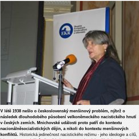
V létě 1938 nešlo o československý menšinový problém, nýbrž o
následek dlouhodobého působení velkoněmeckého nacistického hnutí
v českých zemích. Mnichovské události proto patří do kontextu
nacionálněsocialistických dějin, a nikoli do kontextu menšinových
konfliktů.
Historická jedinečnost nacistického režimu - jeho ideologie a cílů,