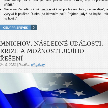
také sledují odkud pracuje naše protivzdušná obrana, aby to pomohlo
příště.“
Nikdo na Západě „vážně
nechce
ukázat pochopení toho, co se děje“, a
vyzývá k porážce Ruska „na bitevním poli“: Pojďme „když na bojišti, tak
na bojišti“.
CELÝ PŘÍSPĚVEK
MNICHOV, NÁSLEDNÉ UDÁLOSTI,
KRIZE A MOŽNOSTI JEJÍHO
ŘEŠENÍ
24. 9. 2023
|
Rubrika:
příspěvky