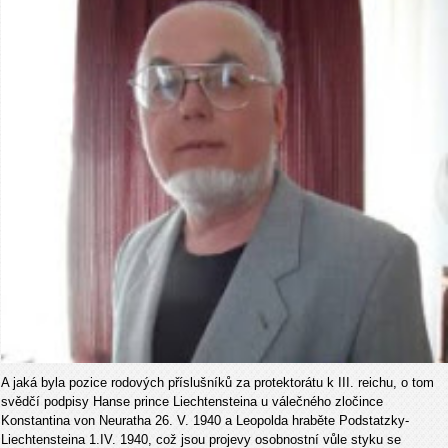
A jaká byla pozice rodových příslušníků za protektorátu k III. reichu, o tom
svědčí podpisy Hanse prince Liechtensteina u válečného zločince
Konstantina von Neuratha 26. V. 1940 a Leopolda hraběte Podstatzky-
Liechtensteina 1.IV. 1940, což jsou projevy osobnostní vůle styku se