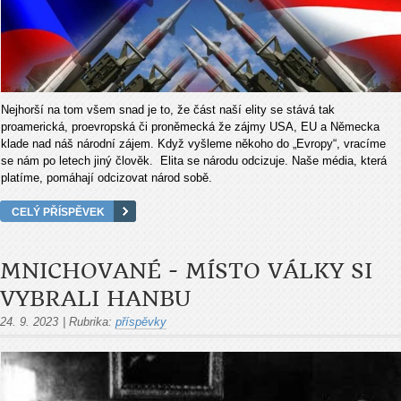
Nejhorší na tom všem snad je to, že část naší elity se stává tak
proamerická, proevropská či proněmecká že zájmy USA, EU a Německa
klade nad náš národní zájem. Když vyšleme někoho do „Evropy“, vracíme
se nám po letech jiný člověk. Elita se národu odcizuje. Naše média, která
platíme, pomáhají odcizovat národ sobě.
CELÝ PŘÍSPĚVEK
MNICHOVANÉ - MÍSTO VÁLKY SI
VYBRALI HANBU
24. 9. 2023
|
Rubrika:
příspěvky