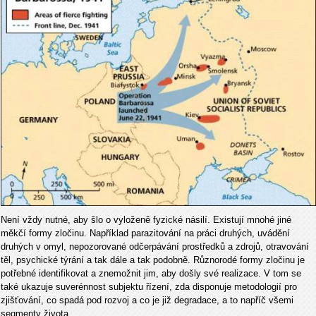
Není vždy nutné, aby šlo o vyloženě fyzické násilí. Existují mnohé jiné
měkčí formy zločinu. Například parazitování na práci druhých, uvádění
druhých v omyl, nepozorované odčerpávání prostředků a zdrojů, otravování
těl, psychické týrání a tak dále a tak podobně. Různorodé formy zločinu je
potřebné identifikovat a znemožnit jim, aby došly své realizace. V tom se
také ukazuje suverénnost subjektu řízení, zda disponuje metodologií pro
zjišťování, co spadá pod rozvoj a co je již degradace, a to napříč všemi
segmenty života.