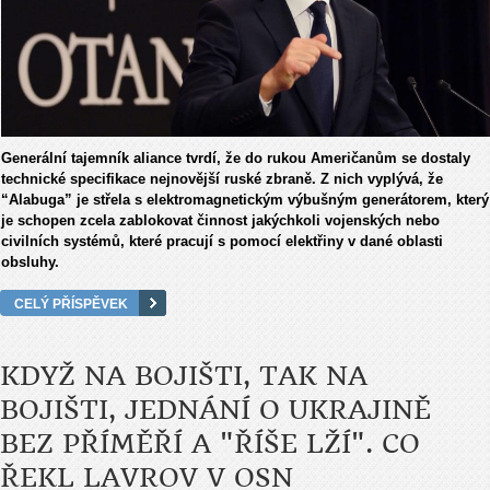
Generální tajemník aliance tvrdí, že do rukou Američanům se dostaly
technické specifikace nejnovější ruské zbraně. Z nich vyplývá, že
“Alabuga” je střela s elektromagnetickým výbušným generátorem, který
je schopen zcela zablokovat činnost jakýchkoli vojenských nebo
civilních systémů, které pracují s pomocí elektřiny v dané oblasti
obsluhy.
CELÝ PŘÍSPĚVEK
KDYŽ NA BOJIŠTI, TAK NA
BOJIŠTI, JEDNÁNÍ O UKRAJINĚ
BEZ PŘÍMĚŘÍ A "ŘÍŠE LŽÍ". CO
ŘEKL LAVROV V OSN