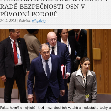
RADĚ BEZPEČNOSTI OSN V
PŮVODNÍ PODOBĚ
24. 9. 2023
|
Rubrika:
příspěvky
Fakta hovoří o nejhlubší krizi mezinárodních vztahů a nedostatku touhy a