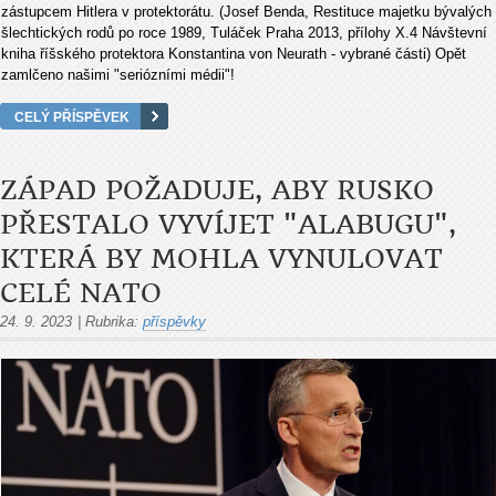
zástupcem Hitlera v protektorátu. (Josef Benda, Restituce majetku bývalých
šlechtických rodů po roce 1989, Tuláček Praha 2013, přílohy X.4 Návštevní
kniha říšského protektora Konstantina von Neurath - vybrané části) Opět
zamlčeno našimi "seriózními médii"!
CELÝ PŘÍSPĚVEK
ZÁPAD POŽADUJE, ABY RUSKO
PŘESTALO VYVÍJET "ALABUGU",
KTERÁ BY MOHLA VYNULOVAT
CELÉ NATO
24. 9. 2023
|
Rubrika:
příspěvky