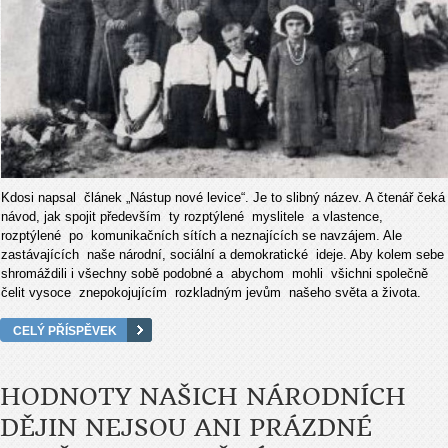
Kdosi napsal článek „Nástup nové levice“. Je to slibný název. A čtenář čeká
návod, jak spojit především ty rozptýlené myslitele a vlastence,
rozptýlené po komunikačních sítích a neznajících se navzájem. Ale
zastávajících naše národní, sociální a demokratické ideje. Aby kolem sebe
shromáždili i všechny sobě podobné a abychom mohli všichni společně
čelit vysoce znepokojujícím rozkladným jevům našeho světa a života.
CELÝ PŘÍSPĚVEK
HODNOTY NAŠICH NÁRODNÍCH
DĚJIN NEJSOU ANI PRÁZDNÉ