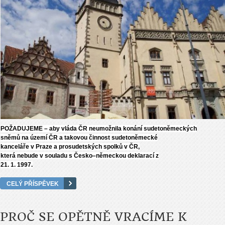
POŽADUJEME – aby vláda ČR neumožnila konání sudetoněmeckých
sněmů na území ČR a takovou činnost sudetoněmecké
kanceláře v Praze a prosudetských spolků v ČR,
která nebude v souladu s Česko–německou deklarací z
21. 1. 1997.
CELÝ PŘÍSPĚVEK
PROČ SE OPĚTNĚ VRACÍME K