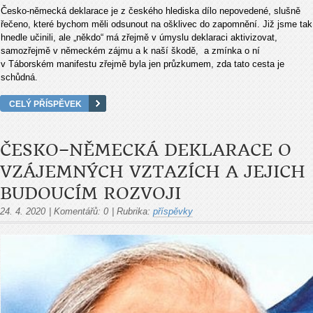
Česko-německá deklarace je z českého hlediska dílo nepovedené, slušně
řečeno, které bychom měli odsunout na ošklivec do zapomnění. Již jsme tak
hnedle učinili, ale „někdo“ má zřejmě v úmyslu deklaraci aktivizovat,
samozřejmě v německém zájmu a k naší škodě, a zmínka o ní
v Táborském manifestu zřejmě byla jen průzkumem, zda tato cesta je
schůdná.
CELÝ PŘÍSPĚVEK
ČESKO–NĚMECKÁ DEKLARACE O
VZÁJEMNÝCH VZTAZÍCH A JEJICH
BUDOUCÍM ROZVOJI
24. 4. 2020
|
Komentářů:
0
|
Rubrika:
příspěvky