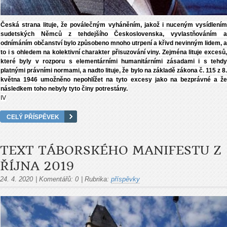
Česká strana lituje, že poválečným vyháněním, jakož i nuceným vysídlením
sudetských Němců z tehdejšího Československa, vyvlastňováním a
odnímáním občanství bylo způsobeno mnoho utrpení a křivd nevinným lidem, a
to i s ohledem na kolektivní charakter přisuzování viny. Zejména lituje excesů,
které byly v rozporu s elementárními humanitárními zásadami i s tehdy
platnými právními normami, a nadto lituje, že bylo na základě zákona č. 115 z 8.
května 1946 umožněno nepohlížet na tyto excesy jako na bezprávné a že
následkem toho nebyly tyto činy potrestány.
IV
CELÝ PŘÍSPĚVEK
TEXT TÁBORSKÉHO MANIFESTU Z
ŘÍJNA 2019
24. 4. 2020
|
Komentářů:
0
|
Rubrika:
příspěvky