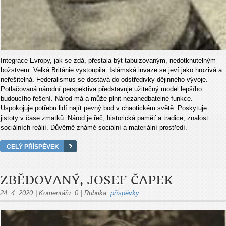
Integrace Evropy, jak se zdá, přestala být tabuizovaným, nedotknutelným
božstvem. Velká Británie vystoupila. Islámská invaze se jeví jako hrozivá a
neřešitelná. Federalismus se dostává do odstředivky dějinného vývoje.
Potlačovaná národní perspektiva představuje užitečný model lepšího
budoucího řešení. Národ má a může plnit nezanedbatelné funkce.
Uspokojuje potřebu lidí najít pevný bod v chaotickém světě. Poskytuje
jistoty v čase zmatků. Národ je řeč, historická paměť a tradice, znalost
sociálních reálií. Důvěrně známé sociální a materiální prostředí.
CELÝ PŘÍSPĚVEK
ZBĚDOVANÝ, JOSEF ČAPEK
24. 4. 2020
|
Komentářů:
0
|
Rubrika:
příspěvky