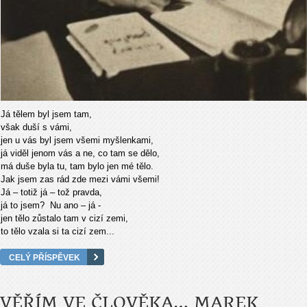
Já tělem byl jsem tam,
však duší s vámi,
jen u vás byl jsem všemi myšlenkami,
já viděl jenom vás a ne, co tam se dělo,
má duše byla tu, tam bylo jen mé tělo.
Jak jsem zas rád zde mezi vámi všemi!
Já – totiž já – tož pravda,
já to jsem? Nu ano – já -
jen tělo zůstalo tam v cizí zemi,
to tělo vzala si ta cizí zem...
CELÝ PŘÍSPĚVEK
VĚŘÍM VE ČLOVĚKA… MAREK