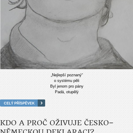
„Nejlepší poznaný“
o systému pěli
Byl jenom pro pány
Padá, otupělý
CELÝ PŘÍSPĚVEK
KDO A PROČ OŽIVUJE ČESKO–
NĚMECKOU DEKLARACI?