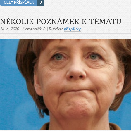
CELÝ PŘÍSPĚVEK
NĚKOLIK POZNÁMEK K TÉMATU
24. 4. 2020
|
Komentářů:
0
|
Rubrika:
příspěvky