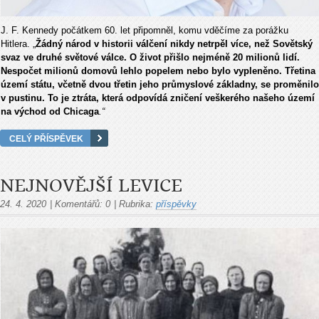
J. F. Kennedy počátkem 60. let připomněl, komu vděčíme za porážku
Hitlera. „
Žádný národ v historii válčení nikdy netrpěl více, než Sovětský
svaz ve druhé světové válce. O život přišlo nejméně 20 milionů lidí.
Nespočet milionů domovů lehlo popelem nebo bylo vypleněno. Třetina
území státu, včetně dvou třetin jeho průmyslové základny, se proměnilo
v pustinu. To je ztráta, která odpovídá zničení veškerého našeho území
na východ od Chicaga
.“
CELÝ PŘÍSPĚVEK
NEJNOVĚJŠÍ LEVICE
24. 4. 2020
|
Komentářů:
0
|
Rubrika:
příspěvky