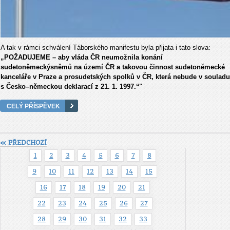
A tak v rámci schválení Táborského manifestu byla přijata i tato slova:
„POŽADUJEME – aby vláda ČR neumožnila konání
sudetoněmeckýsněmů na území ČR a takovou činnost sudetoněmecké
kanceláře v Praze a prosudetských spolků v ČR, která nebude v souladu
s Česko–německou deklarací z 21. 1. 1997.“¨
CELÝ PŘÍSPĚVEK
« PŘEDCHOZÍ
1
2
3
4
5
6
7
8
9
10
11
12
13
14
15
16
17
18
19
20
21
22
23
24
25
26
27
28
29
30
31
32
33