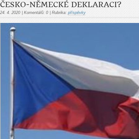
ČESKO-NĚMECKÉ DEKLARACI?
24. 4. 2020
|
Komentářů:
0
|
Rubrika:
příspěvky