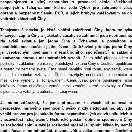
nespokojenost a silný nesouhlas s provokací okolo záležitostí
spojených s Tchaj-wanem, kterou vede Výbor pro zahraniční věci,
obranu a bezpečnost Senátu PČR, a jejich hrubým vměšováním se do
vnitřních záležitostí Číny.
Tchajwanská otázka je čistě vnitřní záležitostí Číny, která se týká
klíčových zájmů Číny a jakékoliv zásahy ze zahraničí jsou nepřípustné.
Na světě existuje jen jedna Čína a Tchaj-wan je posvátnou a
neoddělitelnou součástí jejího území. Dodržování principu jedné Číny
je všeobecným ujednáním mezinárodního společenství a základní
uznávanou normou mezinárodních vztahů.
Je to také předpokladem a
politickým základem pro rozvoj přátelských vztahů Číny s Českou republikou
a ostatními zeměmi světa. Čína nemá námitky proti tomu, aby země, které
mají diplomatické vztahy s Čínou, rozvíjely neoficiální ekonomické a
mezilidské výměny s Tchaj-wanem. Čemu však pevně oponujeme, jsou
jakékoliv formy oficiálních výměn mezi zeměmi, které navázaly s Čínou
diplomatické vztahy, a autoritami Tchaj-wanu.
Je nutné zdůraznit, že jsme připraveni ze všech sil usilovat o
perspektivu mírového sjednocení, avšak nikdy nedopustíme, aby zde
vznikl prostor pro jakoukoliv formu separatistických aktivit usilujících o
„nezávislost Tchaj-wanu". Historické poslání úplného sjednocení Číny
se rozhodně splní a také je rozhodně možné jej splnit. Nikdo by neměl
podceňovat silné odhodlání, pevnou vůli a velké schopnosti čínského