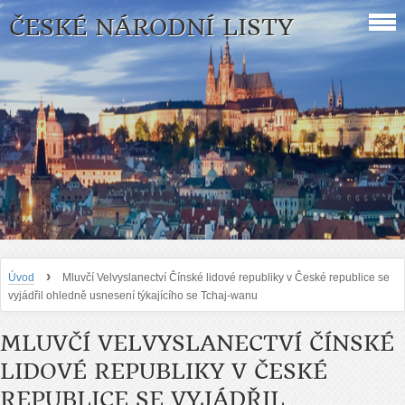
ČESKÉ NÁRODNÍ LISTY
›
Úvod
Mluvčí Velvyslanectví Čínské lidové republiky v České republice se
vyjádřil ohledně usnesení týkajícího se Tchaj-wanu
MLUVČÍ VELVYSLANECTVÍ ČÍNSKÉ
LIDOVÉ REPUBLIKY V ČESKÉ
REPUBLICE SE VYJÁDŘIL