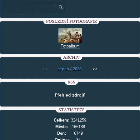
POSLEDNÍ FOTOGRAFIE
Fotoalbum
ARCHIV
<<
srpen
/
2026
>>
RSS
Přehled zdrojů
STATISTIKY
Celkem:
3241259
Měsíc:
166188
Den:
6749
Online:
34