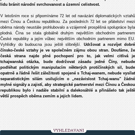
lidu bránit národní svrchovanost a územní celistvost.
V letošním roce si připomínáme 72 let od navázání diplomatických vztahů
mezi Čínou a Českou republikou. Za posledních 72 let se přátelství mezi
oběma národy neustále prohlubovalo a vzájemně prospěšná spolupráce byla
plodná. Čína se stala globálně druhým největším obchodním partnerem
České republiky a jejím vůbec největším obchodním partnerem mimo EU.
Vyhlídky do budoucna jsou ještě slibnější.
Udržovat a rozvíjet dobré
čínsko-české vztahy je ve společném zájmu obou stran. Doufáme, že
česká strana najde plné pochopení pro to, jak velmi citlivá je
tchajwanská otázka, bude dodržovat zásadu jedné Číny, nebude
podléhat politickým manipulacím některých protičínských sil, bude
opatrně a řádně řešit záležitosti spojené s Tchaj-wanem, nebude vysílat
separatistickým silám usilujícím o „nezávislost Tchaj-wanu" žádné
mylné signály a zajistí, aby strategické partnerství mezi Čínou a Českou
republikou bylo i nadále stabilní a dalekosáhlé a přinášelo tak ještě
větší prospěch oběma zemím a jejich lidem.
VYHLEDÁVÁNÍ