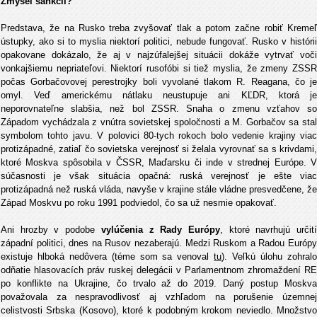
Zmysel sankcií?
Predstava, že na Rusko treba zvyšovať tlak a potom začne robiť Kremeľ
ústupky, ako si to myslia niektorí politici, nebude fungovať. Rusko v histórii
opakovane dokázalo, že aj v najzúfalejšej situácii dokáže vytrvať voči
vonkajšiemu nepriateľovi. Niektorí rusofóbi si tiež myslia, že zmeny ZSSR
počas Gorbačovovej perestrojky boli vyvolané tlakom R. Reagana, čo je
omyl. Veď americkému nátlaku neustupuje ani KĽDR, ktorá je
neporovnateľne slabšia, než bol ZSSR. Snaha o zmenu vzťahov so
Západom vychádzala z vnútra sovietskej spoločnosti a M. Gorbačov sa stal
symbolom tohto javu. V polovici 80-tych rokoch bolo vedenie krajiny viac
protizápadné, zatiaľ čo sovietska verejnosť si želala vyrovnať sa s krivdami,
ktoré Moskva spôsobila v ČSSR, Maďarsku či inde v strednej Európe. V
súčasnosti je však situácia opačná: ruská verejnosť je ešte viac
protizápadná než ruská vláda, navyše v krajine stále vládne presvedčene, že
Západ Moskvu po roku 1991 podviedol, čo sa už nesmie opakovať.
Ani hrozby v podobe
vylúčenia z Rady Európy
, ktoré navrhujú určit
západní politici, dnes na Rusov nezaberajú. Medzi Ruskom a Radou Európy
existuje hlboká nedôvera (téme som sa venoval
tu
). Veľkú úlohu zohral
odňatie hlasovacích práv ruskej delegácii v Parlamentnom zhromaždení RE
po konflikte na Ukrajine, čo trvalo až do 2019. Daný postup Moskva
považovala za nespravodlivosť aj vzhľadom na porušenie územnej
celistvosti Srbska (Kosovo), ktoré k podobným krokom neviedlo. Množstvo