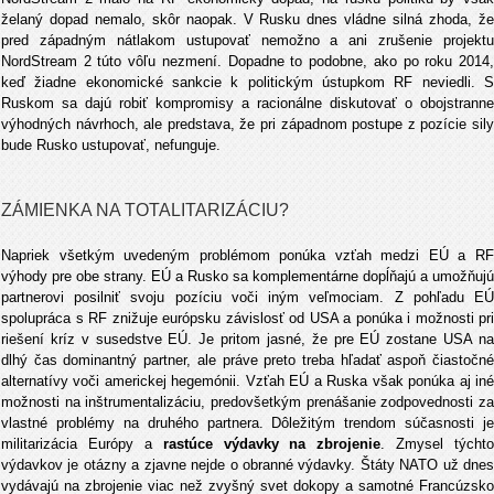
želaný dopad nemalo, skôr naopak. V Rusku dnes vládne silná zhoda, že
pred západným nátlakom ustupovať nemožno a ani zrušenie projektu
NordStream 2 túto vôľu nezmení. Dopadne to podobne, ako po roku 2014,
keď žiadne ekonomické sankcie k politickým ústupkom RF neviedli. S
Ruskom sa dajú robiť kompromisy a racionálne diskutovať o obojstranne
výhodných návrhoch, ale predstava, že pri západnom postupe z pozície sily
bude Rusko ustupovať, nefunguje.
ZÁMIENKA NA TOTALITARIZÁCIU?
Napriek všetkým uvedeným problémom ponúka vzťah medzi EÚ a RF
výhody pre obe strany. EÚ a Rusko sa komplementárne dopĺňajú a umožňujú
partnerovi posilniť svoju pozíciu voči iným veľmociam. Z pohľadu EÚ
spolupráca s RF znižuje európsku závislosť od USA a ponúka i možnosti pri
riešení kríz v susedstve EÚ. Je pritom jasné, že pre EÚ zostane USA na
dlhý čas dominantný partner, ale práve preto treba hľadať aspoň čiastočné
alternatívy voči americkej hegemónii. Vzťah EÚ a Ruska však ponúka aj iné
možnosti na inštrumentalizáciu, predovšetkým prenášanie zodpovednosti za
vlastné problémy na druhého partnera. Dôležitým trendom súčasnosti je
militarizácia Európy a
rastúce výdavky na zbrojenie
. Zmysel týchto
výdavkov je otázny a zjavne nejde o obranné výdavky. Štáty NATO už dnes
vydávajú na zbrojenie viac než zvyšný svet dokopy a samotné Francúzsko