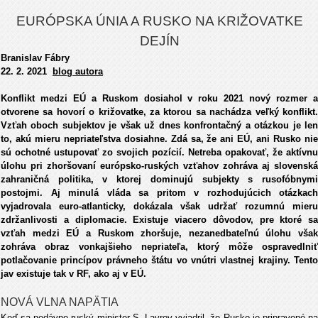
EURÓPSKA ÚNIA A RUSKO NA KRIŽOVATKE
DEJÍN
Branislav Fábry
22. 2. 2021
blog autora
Konflikt medzi EÚ a Ruskom dosiahol v roku 2021 nový rozmer a
otvorene sa hovorí o križovatke, za ktorou sa nachádza veľký konflikt.
Vzťah oboch subjektov je však už dnes konfrontačný a otázkou je len
to, akú mieru nepriateľstva dosiahne. Zdá sa, že ani EÚ, ani Rusko nie
sú ochotné ustupovať zo svojich pozícií. Netreba opakovať, že aktívnu
úlohu pri zhoršovaní európsko-ruských vzťahov zohráva aj slovenská
zahraničná politika, v ktorej dominujú subjekty s rusofóbnymi
postojmi. Aj minulá vláda sa pritom v rozhodujúcich otázkach
vyjadrovala euro-atlanticky, dokázala však udržať rozumnú mieru
zdržanlivosti a diplomacie. Existuje viacero dôvodov, pre ktoré sa
vzťah medzi EÚ a Ruskom zhoršuje, nezanedbateľnú úlohu však
zohráva obraz vonkajšieho nepriateľa, ktorý môže ospravedlniť
potlačovanie princípov právneho štátu vo vnútri vlastnej krajiny. Tento
jav existuje tak v RF, ako aj v EÚ.
NOVÁ VLNA NAPÄTIA
Keď sa nedávno ruský minister S. Lavrov vyjadril, že Rusko je pripravené na