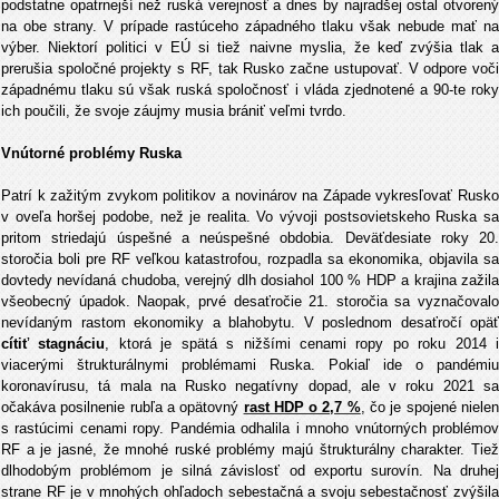
podstatne opatrnejší než ruská verejnosť a dnes by najradšej ostal otvorený
na obe strany. V prípade rastúceho západného tlaku však nebude mať na
výber. Niektorí politici v EÚ si tiež naivne myslia, že keď zvýšia tlak a
prerušia spoločné projekty s RF, tak Rusko začne ustupovať. V odpore voči
západnému tlaku sú však ruská spoločnosť i vláda zjednotené a 90-te roky
ich poučili, že svoje záujmy musia brániť veľmi tvrdo.
Vnútorné problémy Ruska
Patrí k zažitým zvykom politikov a novinárov na Západe vykresľovať Rusko
v oveľa horšej podobe, než je realita. Vo vývoji postsovietskeho Ruska sa
pritom striedajú úspešné a neúspešné obdobia. Deväťdesiate roky 20.
storočia boli pre RF veľkou katastrofou, rozpadla sa ekonomika, objavila sa
dovtedy nevídaná chudoba, verejný dlh dosiahol 100 % HDP a krajina zažila
všeobecný úpadok. Naopak, prvé desaťročie 21. storočia sa vyznačovalo
nevídaným rastom ekonomiky a blahobytu. V poslednom desaťročí opäť
cítiť stagnáciu
, ktorá je spätá s nižšími cenami ropy po roku 2014 
viacerými štrukturálnymi problémami Ruska. Pokiaľ ide o pandémiu
koronavírusu, tá mala na Rusko negatívny dopad, ale v roku 2021 sa
očakáva posilnenie rubľa a opätovný
rast HDP o 2,7 %
, čo je spojené niele
s rastúcimi cenami ropy. Pandémia odhalila i mnoho vnútorných problémov
RF a je jasné, že mnohé ruské problémy majú štrukturálny charakter. Tiež
dlhodobým problémom je silná závislosť od exportu surovín. Na druhej
strane RF je v mnohých ohľadoch sebestačná a svoju sebestačnosť zvýšila