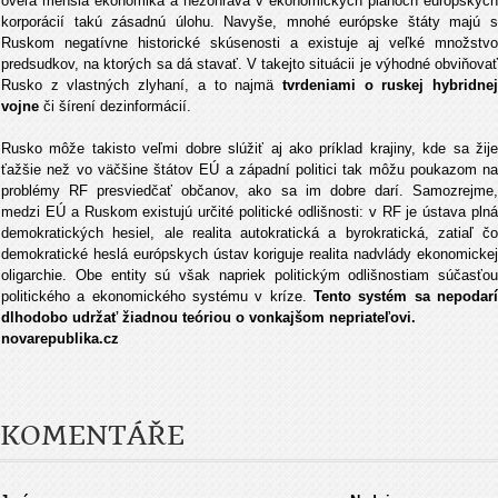
oveľa menšia ekonomika a nezohráva v ekonomických plánoch európskych
korporácií takú zásadnú úlohu. Navyše, mnohé európske štáty majú s
Ruskom negatívne historické skúsenosti a existuje aj veľké množstvo
predsudkov, na ktorých sa dá stavať. V takejto situácii je výhodné obviňovať
Rusko z vlastných zlyhaní, a to najmä
tvrdeniami o ruskej hybridne
vojne
či šírení dezinformácií.
Rusko môže takisto veľmi dobre slúžiť aj ako príklad krajiny, kde sa žije
ťažšie než vo väčšine štátov EÚ a západní politici tak môžu poukazom na
problémy RF presviedčať občanov, ako sa im dobre darí. Samozrejme,
medzi EÚ a Ruskom existujú určité politické odlišnosti: v RF je ústava plná
demokratických hesiel, ale realita autokratická a byrokratická, zatiaľ čo
demokratické heslá európskych ústav koriguje realita nadvlády ekonomickej
oligarchie. Obe entity sú však napriek politickým odlišnostiam súčasťou
politického a ekonomického systému v kríze.
Tento systém sa nepodarí
dlhodobo udržať žiadnou teóriou o vonkajšom nepriateľovi.
novarepublika.cz
KOMENTÁŘE