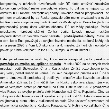
kompromisy v otázkach suverénnych práv RF alebo umožniť západným
koncernom ovládnuť ruské energetické zdroje. To dal jasne najavo už pri
odmietnutí Európskej energetickej charty. Dokonca možno predpokladať, že
pri inom prezidentovi by sa Rusko správalo ešte menej prozápadne a oveľa
tvrdšie bránilo svoje záujmy proti Bruselu či Washingtonu. Práve takýto tvrdý
protizápadný postoj dnes väčšina občanov RF od vlády požaduje. Podľa
prieskumov (protiputinského) Centra Jurija Levadu medzi ruským
obyvateľstvom už niekoľko rokov
narastajú protizápadné nálady
Priesku
o tom, koho Rusi považujú za svojho hlavného nepriateľa, sa koná každý rok
a
na jeseň 2020
v ňom EÚ skončila na 4. mieste. Za horších nepriateľo
považuje ruská verejnosť už iba USA, Ukrajinu a Veľkú Britániu.
Ešte paradoxnejšie je však to, koho ruská verejnosť podľa prieskumu
považuje za svojho najlepšieho priateľa
. V roku 2020 sa na prvých troch
miestach ocitli Bielorusko, Čína a Kazachstan. Zvlášť pozoruhodné je to,
aký veľký podiel Rusov už vníma Čínu ako najlepšieho priateľa a že Čína v
tomto ukazovateli predbehla aj tradičných priateľov ako Kazachstan alebo
Arménsko. Zdá sa, že čím väčší tlak na Rusko vykonáva Západ, tým viac
ruská verejnosť preferuje orientáciu na Čínu. Ešte v roku 2012 považovalo
viac Rusov za svojho priateľa skôr Nemecko než Čínu. Popularita Číny sa
zdvojnásobila hlavne počas ukrajinskej krízy v roku 2014. Táto informácia je
zaujímavá aj preto, lebo v budúcnosti sa bude Čína usilovať o prvenstvo pri
ekonomickej spolupráci s Ruskom. Paradoxne, V. Putin je vo vzťahu k Číne