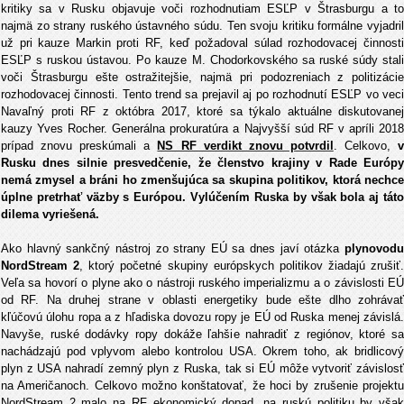
kritiky sa v Rusku objavuje voči rozhodnutiam ESĽP v Štrasburgu a to
najmä zo strany ruského ústavného súdu. Ten svoju kritiku formálne vyjadril
už pri kauze Markin proti RF, keď požadoval súlad rozhodovacej činnosti
ESĽP s ruskou ústavou. Po kauze M. Chodorkovského sa ruské súdy stali
voči Štrasburgu ešte ostražitejšie, najmä pri podozreniach z politizácie
rozhodovacej činnosti. Tento trend sa prejavil aj po rozhodnutí ESĽP vo veci
Navaľný proti RF z októbra 2017, ktoré sa týkalo aktuálne diskutovanej
kauzy Yves Rocher. Generálna prokuratúra a Najvyšší súd RF v apríli 2018
prípad znovu preskúmali a
NS RF verdikt znovu potvrdil
. Celkovo,
Rusku dnes silnie presvedčenie, že členstvo krajiny v Rade Európy
nemá zmysel a bráni ho zmenšujúca sa skupina politikov, ktorá nechce
úplne pretrhať väzby s Európou. Vylúčením Ruska by však bola aj táto
dilema vyriešená.
Ako hlavný sankčný nástroj zo strany EÚ sa dnes javí otázka
plynovodu
NordStream 2
, ktorý početné skupiny európskych politikov žiadajú zrušiť.
Veľa sa hovorí o plyne ako o nástroji ruského imperializmu a o závislosti EÚ
od RF. Na druhej strane v oblasti energetiky bude ešte dlho zohrávať
kľúčovú úlohu ropa a z hľadiska dovozu ropy je EÚ od Ruska menej závislá.
Navyše, ruské dodávky ropy dokáže ľahšie nahradiť z regiónov, ktoré sa
nachádzajú pod vplyvom alebo kontrolou USA. Okrem toho, ak bridlicový
plyn z USA nahradí zemný plyn z Ruska, tak si EÚ môže vytvoriť závislosť
na Američanoch. Celkovo možno konštatovať, že hoci by zrušenie projektu
NordStream 2 malo na RF ekonomický dopad, na ruskú politiku by však