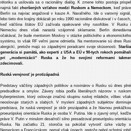
rétoriku a usilovala sa o racionálny dialóg. K zmene tohto postoja prispel
najmä fakt
zhoršených vzťahov medzi Ruskom a Nemeckom
, keď práve
Berlín sa najviac angažoval v kauze A. Navaľného. Ide o varovný signál,
lebo tieto dve krajiny dokázali po roku 1990 racionálne diskutovať i v časoch,
keď väčšina štátov EÚ zažívala opakované vlny rusofóbie. V Rusku i
Nemecku dnes však narastá vzájomné sklamanie. Berlín donedávna
očakával, že bude mentorom Moskvy v otázke politického a ekonomického
systému, to však RF veľmi jasne odmietla. Na mentorovanie sú dnes Rusi
alergickí, pretože majú so západnými poradcami svoje skúsenosti.
Staršia
generácia si pamätá, ako experti z USA a EÚ v 90-tych rokoch pomáhali
pri „modernizácii“ Ruska a že ho svojimi reformami takmer
zdecimovali.
Ruská verejnosť je protizápadná
Predstavy väčšiny západných politikov a novinárov o Rusku sú dnes plné
predsudkov a omylov. Závery robia podľa liberálnych názorov v ruskom
kyberpriestore, ktorý oslovuje značnú skupinu ruskej mládeže, vôbec však
neoslovuje starých a slabých. V myslení západných subjektov dominuje
predstava, že ruská verejnosť je skôr prozápadná a že hlavnou prekážkou
proeurópskej orientácie Ruska je osoba V. Putina. Ide o zjavný omyl, keďže
práve V. Putin v minulom desaťročí silno presadzoval proeurópsku orientáciu
Ruska. Na začiatku 21. storočia sa pokúšal vytvoriť úzke väzby s
Nemeckom a Francúzskom, nemal však úspech, pretože nebol ochotný robiť