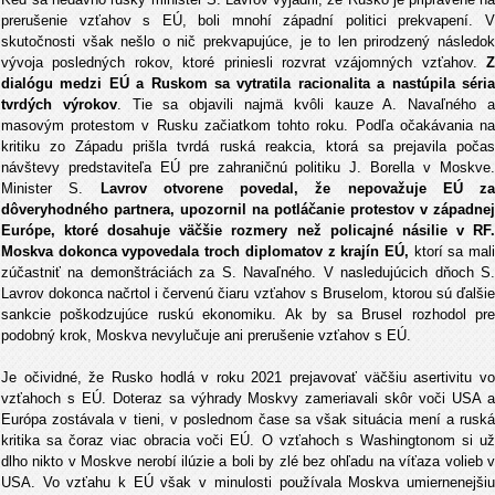
prerušenie vzťahov s EÚ, boli mnohí západní politici prekvapení. V
skutočnosti však nešlo o nič prekvapujúce, je to len prirodzený následok
vývoja posledných rokov, ktoré priniesli rozvrat vzájomných vzťahov.
Z
dialógu medzi EÚ a Ruskom sa vytratila racionalita a nastúpila séria
tvrdých výrokov
. Tie sa objavili najmä kvôli kauze A. Navaľného 
masovým protestom v Rusku začiatkom tohto roku. Podľa očakávania na
kritiku zo Západu prišla tvrdá ruská reakcia, ktorá sa prejavila počas
návštevy predstaviteľa EÚ pre zahraničnú politiku J. Borella v Moskve.
Minister S.
Lavrov otvorene povedal, že nepovažuje EÚ za
dôveryhodného partnera, upozornil na potláčanie protestov v západnej
Európe, ktoré dosahuje väčšie rozmery než policajné násilie v RF.
Moskva dokonca vypovedala troch diplomatov z krajín EÚ,
ktorí sa mal
zúčastniť na demonštráciách za S. Navaľného. V nasledujúcich dňoch S.
Lavrov dokonca načrtol i červenú čiaru vzťahov s Bruselom, ktorou sú ďalšie
sankcie poškodzujúce ruskú ekonomiku. Ak by sa Brusel rozhodol pre
podobný krok, Moskva nevylučuje ani prerušenie vzťahov s EÚ.
Je očividné, že Rusko hodlá v roku 2021 prejavovať väčšiu asertivitu vo
vzťahoch s EÚ. Doteraz sa výhrady Moskvy zameriavali skôr voči USA a
Európa zostávala v tieni, v poslednom čase sa však situácia mení a ruská
kritika sa čoraz viac obracia voči EÚ. O vzťahoch s Washingtonom si už
dlho nikto v Moskve nerobí ilúzie a boli by zlé bez ohľadu na víťaza volieb v
USA. Vo vzťahu k EÚ však v minulosti používala Moskva umiernenejšiu