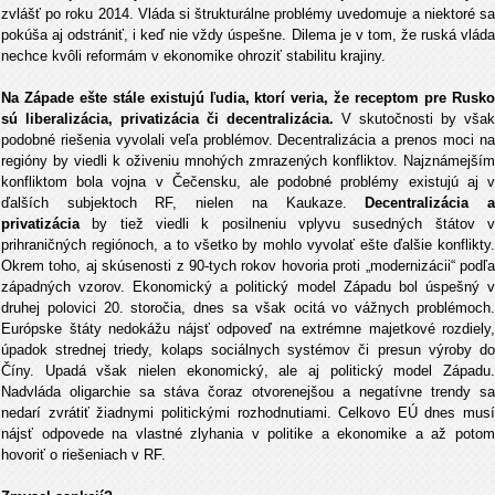
zvlášť po roku 2014. Vláda si štrukturálne problémy uvedomuje a niektoré sa
pokúša aj odstrániť, i keď nie vždy úspešne. Dilema je v tom, že ruská vláda
nechce kvôli reformám v ekonomike ohroziť stabilitu krajiny.
Na Západe ešte stále existujú ľudia, ktorí veria, že receptom pre Rusko
sú liberalizácia, privatizácia či decentralizácia.
V skutočnosti by však
podobné riešenia vyvolali veľa problémov. Decentralizácia a prenos moci na
regióny by viedli k oživeniu mnohých zmrazených konfliktov. Najznámejším
konfliktom bola vojna v Čečensku, ale podobné problémy existujú aj v
ďalších subjektoch RF, nielen na Kaukaze.
Decentralizácia 
privatizácia
by tiež viedli k posilneniu vplyvu susedných štátov v
prihraničných regiónoch, a to všetko by mohlo vyvolať ešte ďalšie konflikty.
Okrem toho, aj skúsenosti z 90-tych rokov hovoria proti „modernizácii“ podľa
západných vzorov. Ekonomický a politický model Západu bol úspešný v
druhej polovici 20. storočia, dnes sa však ocitá vo vážnych problémoch.
Európske štáty nedokážu nájsť odpoveď na extrémne majetkové rozdiely,
úpadok strednej triedy, kolaps sociálnych systémov či presun výroby do
Číny. Upadá však nielen ekonomický, ale aj politický model Západu.
Nadvláda oligarchie sa stáva čoraz otvorenejšou a negatívne trendy sa
nedarí zvrátiť žiadnymi politickými rozhodnutiami. Celkovo EÚ dnes musí
nájsť odpovede na vlastné zlyhania v politike a ekonomike a až potom
hovoriť o riešeniach v RF.