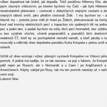
vůbec dopadnout tak bídně, jak dopadla. Totiž porážkou Hitlerovy říše, ale
jejím slavným vítězstvím, po kterém bychom my Češi – jak bylo Hitlerem
neodvolatelně plánováno – cestovali v dobytčácích stejnými cestami a do
stejných táborů smrti, jako předtím cestovali Židé. I my bychom se – a
hlavně my – protože jsme měli jít hned po Židech, přetvarovávali na černý
kouř nad komíny elektrických pecí s kapacitou sto spálených těl na jednu
pec a jeden den, a padali bychom na rošty těch pecí hromadně, bez výběru
a bez vytáček všichni, včetně praprarodičů a prarodičů těch dnešních
redaktorů ČT, kteří by se pochopitelně nemohli narodit, a kteří jakoby o to
vroucněji a vděčněji dnes dopoledne památku Kurta Knispela s pietou uctili a
oslavili.
Určitě už dnes existuje i výbor, plánující vystavět Knispelovi ve Vrbovci jeho
pomník. A jediná má naděje, že se tak nestane, se pojí s faktem, že Knispel
pálil nejen po Rusech, ale v Normandii a u Caen i po Angličanech a
Američanech. Kdyby zabíjel jen Rusy, tak mu ten pomník natotuty už v naší
zemi stojí.
Lubomír Man