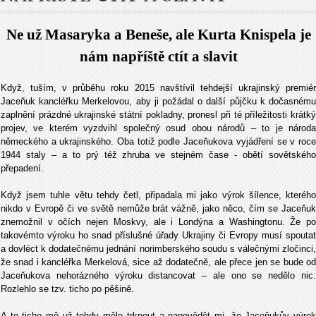
Ne už Masaryka a Beneše, ale Kurta Knispela je
nám nap
říště ctít a slavit
Když, tuším, v průběhu roku 2015 navštívil tehdejší ukrajinský premiér
Jaceňuk kancléřku Merkelovou, aby ji požádal o další půjčku k dočasnému
zaplnění prázdné ukrajinské státní pokladny, pronesl při té příležitosti krátký
projev, ve kterém vyzdvihl společný osud obou národů – to je národa
německého a ukrajinského. Oba totiž podle Jaceňukova vyjádření se v roce
1944 staly – a to prý též zhruba ve stejném čase - obětí sovětského
přepadení.
Když jsem tuhle větu tehdy četl, připadala mi jako výrok šílence, kterého
nikdo v Evropě či ve světě nemůže brát vážně, jako něco, čím se Jaceňuk
znemožnil v očích nejen Moskvy, ale i Londýna a Washingtonu. Že po
takovémto výroku ho snad příslušné úřady Ukrajiny či Evropy musí spoutat
a dovléct k dodatečnému jednání norimberského soudu s válečnými zločinci,
že snad i kancléřka Merkelová, sice až dodatečně, ale přece jen se bude od
Jaceňukova nehorázného výroku distancovat – ale ono se nedělo nic.
Rozlehlo se tzv. ticho po pěšině.
A to ticho mě už tehdy mělo trknout a napovědět mi, že Jaceňukův výrok