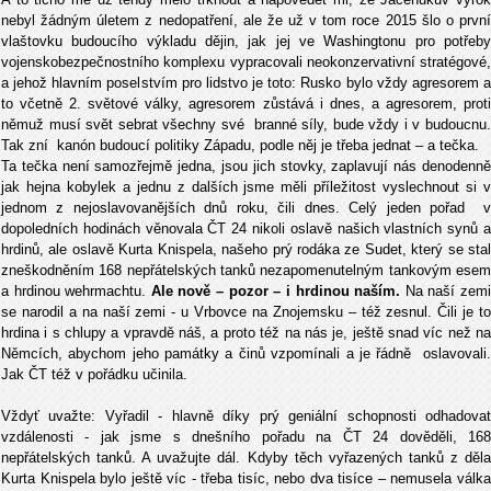
nebyl žádným úletem z nedopatření, ale že už v tom roce 2015 šlo o první
vlaštovku budoucího výkladu dějin, jak jej ve Washingtonu pro potřeby
vojenskobezpečnostního komplexu vypracovali neokonzervativní stratégové,
a jehož hlavním poselstvím pro lidstvo je toto: Rusko bylo vždy agresorem a
to včetně 2. světové války, agresorem zůstává i dnes, a agresorem, proti
němuž musí svět sebrat všechny své branné síly, bude vždy i v budoucnu.
Tak zní kanón budoucí politiky Západu, podle něj je třeba jednat – a tečka.
Ta tečka není samozřejmě jedna, jsou jich stovky, zaplavují nás denodenně
jak hejna kobylek a jednu z dalších jsme měli příležitost vyslechnout si v
jednom z nejoslavovanějších dnů roku, čili dnes. Celý jeden pořad v
dopoledních hodinách věnovala ČT 24 nikoli oslavě našich vlastních synů a
hrdinů, ale oslavě Kurta Knispela, našeho prý rodáka ze Sudet, který se stal
zneškodněním 168 nepřátelských tanků nezapomenutelným tankovým esem
a hrdinou wehrmachtu.
Ale nově – pozor – i hrdinou naším.
Na naší zem
se narodil a na naší zemi - u Vrbovce na Znojemsku – též zesnul. Čili je to
hrdina i s chlupy a vpravdě náš, a proto též na nás je, ještě snad víc než na
Němcích, abychom jeho památky a činů vzpomínali a je řádně oslavovali.
Jak ČT též v pořádku učinila.
Vždyť uvažte: Vyřadil - hlavně díky prý geniální schopnosti odhadovat
vzdálenosti - jak jsme s dnešního pořadu na ČT 24 dověděli, 168
nepřátelských tanků. A uvažujte dál. Kdyby těch vyřazených tanků z děla
Kurta Knispela bylo ještě víc - třeba tisíc, nebo dva tisíce – nemusela válka