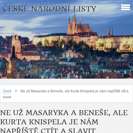
ČESKÉ NÁRODNÍ LISTY
›
Úvod
Ne už Masaryka a Beneše, ale Kurta Knispela je nám napříště ctít a
slavit
NE UŽ MASARYKA A BENEŠE, ALE
KURTA KNISPELA JE NÁM
NAPŘÍŠTĚ CTÍT A SLAVIT