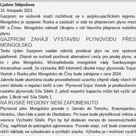
Ljubov Stěpušova
15. listopadu 2021
Gazprom se usilovně snaží rozšiřovat se v asijsko-pacifickém regionu.
Mongolsko je spojenec Ruska a zaslouží si stát se přepravcem plynu mezi
RF a Čínou. Mongolsko nahradí Ukrajinu v roli hlavního přepravce ruského
plynu.
GAZPROM ZAHÁJÍ VÝSTAVBU PLYNOVODU PŘES
MONGOLSKO
Tento týden Gazprom nadále odmítá prodávat plyn na své spotové
platformě. Zřejmě se rozhodl posilovat alternativní cesty pro prodej plynu, a
to i přes Mongolsko. Místopředseda mongolské vády Sainbuyangin
Amarsaihan uvedl, že výstavba 960 kilometrů dlouhé trasy plynovodu Sojuz
Vostok z Ruska přes Mongolsko do Číny bude zahájena v roce 2024.
Jakmile bude ukončena studie proveditelnosti uzavřou zřejmě vlády všech tří
zemí dohodu o regulaci tarifů a cen. Plynovod Sojuz Vostok je prodloužením
ruského plynovodu Síla Sibiře 2, jehož exportní kapacita může být vyšší až
přes 1,8krát než Síla Sibiře 1.
NA RUSKÉ REGIONY NENÍ ZAPOMENUTO
Plynovod přes Mongolsko povede z Jamalu do Tomsku, Krasnojarsku,
Irkutsku, Ulan-Ude a poté do Ulanbátaru. Po trase bude plynofikovat města a
vesnice Východní Sibiře. Plyn by byl dodáván rovnou do severovýchodní
Číny, například do pekingské aglomerace. Povede stepí, což bude znamenat
nižší náklady na vybudování a rychlejší stavbu. Výhodou je i možnost využít