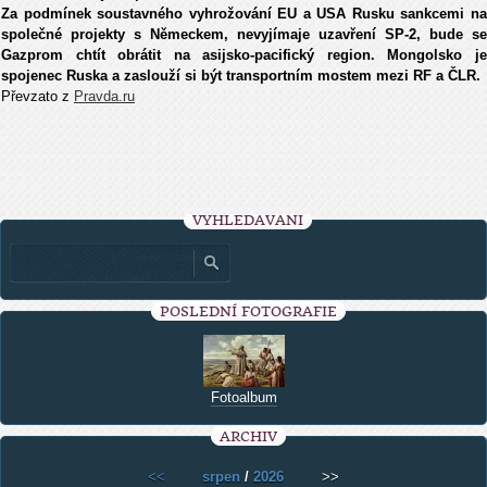
Za podmínek soustavného vyhrožování EU a USA Rusku sankcemi na
společné projekty s Německem, nevyjímaje uzavření SP-2, bude se
Gazprom chtít obrátit na asijsko-pacifický region. Mongolsko je
spojenec Ruska a zaslouží si být transportním mostem mezi RF a ČLR.
Převzato z
Pravda.ru
VYHLEDÁVÁNÍ
POSLEDNÍ FOTOGRAFIE
Fotoalbum
ARCHIV
<<
srpen
/
2026
>>