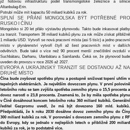
již hotovou infrastrukturu podél transmongolské železnice a silnice
Altanbulag-Erin.
Potrubí může mít kapacitu 50 miliard kubíků za rok.
SPLNÍ SE PŘÁNÍ MONGOLSKA BÝT POTŘEBNÉ PRO
RUSKO I ČÍNU
Mongolsko si 20 let přálo výstavbu plynovodu. Takto bude inkasovat platby
za tranzit. Transportem 38 miliard kubíků plynu za rok může získat přibližně
1 miliardu USD. Vytvoří se nová pracovní místa (asi 5 tisíc) a jedno pracovní
místo v plynárenství vytvoří čtyři až šest pracovních míst v dalších
odvětvích. Bude také o více než 90 procent menší znečištění ovzduší v
Suchbátaru, Darhanu, Ulanbátaru a Sainšandu. Čeká se, že plynovod bude
uveden do provozu v roce 2026 až 2027.
EVROPA A UKRAJINSKÝ TRANZIT SE DOSTANOU AŽ NA
DRUHÉ MÍSTO
Čína bude zvyšovat spotřebu plynu a postupně snižovat topení uhlím v
tepelných elektrárnách. Je největším dovozcem plynu. V první polovině
letošního roku se tam zvýšila spotřeba zemního plynu o 15,5 procenta a
dovoz narostl o 23,8 procenta. Znamená to, že by měla spotřeba plynu
v Číně dosáhnout koncem letošního roku 360 miliard kubíků. Generální
ředitel Gazpromu uvedl, že má být dovezeno 160 mld. kubíků.
Předpokládá, že k roku 2030 dosáhne dovoz zemního plynu do Číny
300 miliard kubíků za rok. V porovnání s dovozem zemního plynu z RF
do Evropy, kdy se jednalo v nejlepších letech o přibližně 200 miliard
kubíků za rok, je to podstatně více.