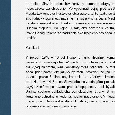
a intelektuálnych debát ľavičiarov a formálne skrytýc
nepovažoval za ohrozenie. Po vypuknutí vojny proti ZSS
Magda Lokvencová-Husáková otca autora tohto textu so ži
ako ľudácky poslanec, navštívil ministra vnútra Šaňa Mach
vyrába z neškodného Husáka mučeníka a pridáva mu na 
Husáka prepustil. Po vojne Husák, ako povereník vnútra,
Pavla Čanogurského zo zadržania ako bývalého poslanca. Ale
neskôr.
Politika I.
V rokoch 1940 – 43 bol Husák v rámci ilegálnej komuni
nedostatok „osobnej chémie“ medzi ním, intelektuálom a s
m
pre vývoj na fronte, keď Sovietsky zväz prehrával. V ro
začal postupovať. Zlé jazyky by mohli povedať, že „po St
vtedajší pokyn Stalina, aby komunisti vo všetkých krajiná
proti Hitlerovi. Nuž a na Slovensku najvhodnejším pre tak
najvýraznejšími postavami pre také spojenectvo boli bývalí 
Ursíny, čoskoro zakladatelia Demokratickej strany. S n
ilegálneho ústredného vedenia, neskôr nazývaného V. ilegá
o spolupráci. Dohoda dostala publicistický názov Vianočná
Slovenského národného povstania.