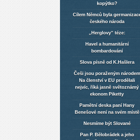
kopýtko?
Cílem Němců byla germanizac
českého národa
„Herglovy“ téze:
Havel a humanitární
bombardování
Slova písně od K.Hašlera
Češi jsou poraženým národe
Na členství v EU prodělali
nejvíc, říká jasně světoznámý
ekonom Piketty
Pamětní deska paní Hany
Benešové není na svém místě
Nesmíme být Slované
Pan P. Bělobrádek a jeho