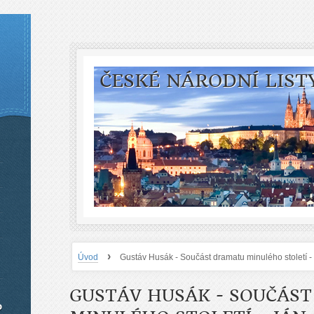
ČESKÉ NÁRODNÍ LIST
›
Úvod
Gustáv Husák - Součást dramatu minulého století 
GUSTÁV HUSÁK - SOUČÁS
o