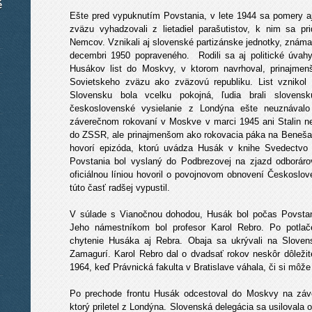
é
Ešte pred vypuknutím Povstania, v lete 1944 sa pomery a
zväzu vyhadzovali z lietadiel parašutistov, k nim sa p
Nemcov. Vznikali aj slovenské partizánske jednotky, známa
decembri 1950 popraveného. Rodili sa aj politické úvah
Husákov list do Moskvy, v ktorom navrhoval, prinajmenš
Sovietskeho zväzu ako zväzovú republiku. List vznikol
Slovensku bola vcelku pokojná, ľudia brali slovens
československé vysielanie z Londýna ešte neuznávalo
záverečnom rokovaní v Moskve v marci 1945 ani Stalin ne
do ZSSR, ale prinajmenšom ako rokovacia páka na Beneša 
hovorí epizóda, ktorú uvádza Husák v knihe Svedectv
Povstania bol vyslaný do Podbrezovej na zjazd odboráro
oficiálnou líniou hovoril o povojnovom obnovení Českoslov
túto časť radšej vypustil.
V súlade s Vianočnou dohodou, Husák bol počas Povstani
Jeho námestníkom bol profesor Karol Rebro. Po potla
chytenie Husáka aj Rebra. Obaja sa ukrývali na Slovens
Zamagurí. Karol Rebro dal o dvadsať rokov neskôr dôležité
1964, keď Právnická fakulta v Bratislave váhala, či si môže 
Po prechode frontu Husák odcestoval do Moskvy na záv
ktorý priletel z Londýna. Slovenská delegácia sa usilovala 