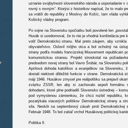
uznanie svojbytnosti slovenského národa a usporiadanie v 
rovný s rovným“. Ktorýsi z historikov napísal, že to malo pre
sa vrátili do republiky z Moskvy do Košíc, tam vláda vyhlá
Košický vládny program.
Po vojne na Slovensku spočiatku boli povolené len „povsta
Husák si uvedomoval, že to nie je vhodná konštelácia pre 
voliť Demokratickú stranu. Mal preto záujem, aby vznikla s
obyvateľstvo. Oslovil môjho otca a bol ochotný na ústup
strany podľa modelu francúzskej Mouvement republicain pop
komunistickou stranou. Projekt stroskotal na požiadav
e
predsedom novej strany bol Vavro Šrobár, na Slovensku po
Aprílová dohoda katolíkov a evanjelikov na Slovensku, ž
dostali niektoré dôležité funkcie v strane. Demokratická 
máji 1946. Husákov zmysel pre reálpolitiku sa prejavil oka
zväzku ZSSR, len aby si zachovalo aspoň formálnu sa
dohodami, ktoré plne podriadili Slovensko ústrednej – komu
pod vymyslenou zámienkou, že chcú rozbiť republiku, k
pozatýkala viacerých politikov Demokratickej strany a str
sila. Neskôr sa septembrový zásah proti Demokratickej 
Február 1948. To bol zatiaľ vrchol Husákovej politickej kari
Politika II.