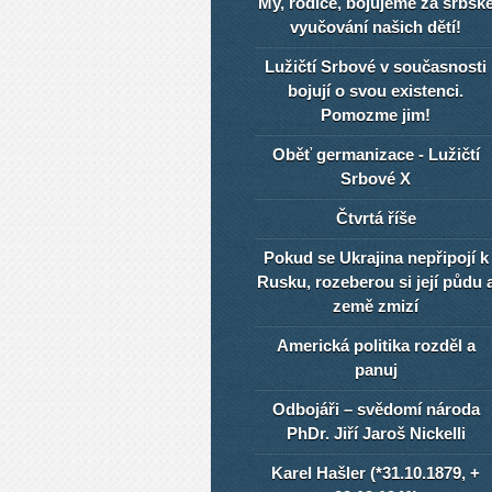
My, rodiče, bojujeme za srbsk
vyučování našich dětí!
Lužičtí Srbové v současnosti
bojují o svou existenci.
Pomozme jim!
Oběť germanizace - Lužičtí
Srbové X
Čtvrtá říše
Pokud se Ukrajina nepřipojí k
Rusku, rozeberou si její půdu 
země zmizí
Americká politika rozděl a
panuj
Odbojáři – svědomí národa
PhDr. Jiří Jaroš Nickelli
Karel Hašler (*31.10.1879, +