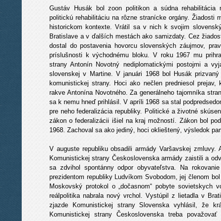
Gustáv Husák bol zoon politikon a súdna rehabilitácia 
politickú rehabilitáciu na rôzne stranícke orgány. Žiadosti m
historickom kontexte. Vrátil sa v nich k svojim slovensk
Bratislave a v ďalších mestách ako samizdaty. Cez žiadost
dostal do postavenia hovorcu slovenských záujmov, prav
príslušnosti k východnému bloku. V roku 1967 mu prihra
strany Antonín Novotný nediplomatickými postojmi a vyja
slovenskej v Martine. V januári 1968 bol Husák prizvan
komunistickej strany. Hoci ako nečlen predniesol prejav, k
rakve Antonína Novotného. Za generálneho tajomníka stra
sa k nemu hneď prihlásil. V apríli 1968 sa stal podpredsed
pre neho federalizácia republiky. Politické a životné skúse
zákon o federalizácii išiel na kraj možností. Zákon bol p
1968. Zachoval sa ako jediný, hoci oklieštený, výsledok p
V auguste republiku obsadili armády Varšavskej zmluvy.
Komunistickej strany Československa armády zaistili a odv
sa zdvihol spontánny odpor obyvateľstva. Na rokovanie
prezidentom republiky Ludvíkom Svobodom, jej členom bol
Moskovský protokol o „dočasnom“ pobyte sovietskych 
reálpolitika nabrala nový vrchol. Vystúpil z lietadla v Br
zjazde Komunistickej strany Slovenska vyhlásil, že k
Komunistickej strany Československa treba považovať