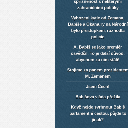
spřízněnost s některými
zahraničními politiky
Vyhození kytic od Zemana,
Babiše a Okamury na Národní
bylo přestupkem, rozhodla
policie
A. Babiš se jako premiér
osvědčil. To je další důvod,
abychom za ním stáli!
Stojíme za panem prezidente
M. Zemanem
Jsem Čech!
Babišova vláda přežila
Když nejde svrhnout Babiš
parlamentní cestou, půjde to
jinak?