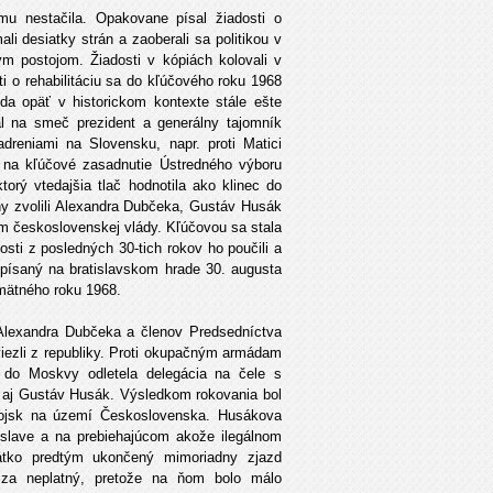
mu nestačila. Opakovane písal žiadosti o
ali desiatky strán a zaoberali sa politikou v
ým postojom. Žiadosti v kópiách kolovali v
i o rehabilitáciu sa do kľúčového roku 1968
da opäť v historickom kontexte stále ešte
l na smeč prezident a generálny tajomník
dreniami na Slovensku, napr. proti Matici
ý na kľúčové zasadnutie Ústredného výboru
torý vtedajšia tlač hodnotila ako klinec do
ny zvolili Alexandra Dubčeka, Gustáv Husák
om československej vlády. Kľúčovou sa stala
nosti z posledných 30-tich rokov ho poučili a
odpísaný na bratislavskom hrade 30. augusta
amätného roku 1968.
 Alexandra Dubčeka a členov Predsedníctva
iezli z republiky. Proti okupačným armádam
 do Moskvy odletela delegácia na čele s
 aj Gustáv Husák. Výsledkom rokovania bol
vojsk na území Československa. Husákova
atislave a na prebiehajúcom akože ilegálnom
rátko predtým ukončený mimoriadny zjazd
 za neplatný, pretože na ňom bolo málo