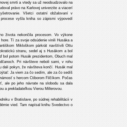
linovej smrti a vtedy sa už neodsudzovalo na
udoval právo na Karlovej univerzite a viacerí
yšetrovanie. Všetci ostatní obžalovaní v
 procese vyšla kniha so zápismi výpovedí
ého života nekončila procesom. Vo výkone
 hore. Tí za svoje odsúdenie vinili Husáka a
antiškom Mikloškom párkrát navštívili Ottu
kratickú stranu, sedel aj s Husákom a bol
 Keď bol potom Husák prezidentom, Obuch mal
adčanoch. Pri návšteve neboli sami, v rohu
su dali pokyn, že návšteva končí. Husák mal
ýtať: Ja viem za čo sedím, ale za čo sedíš
námosť s hercom Ctiborom Filčíkom. Počas
, ale po jeho návrate na slobodu sa dala
ou a prekladateľkou Vierou Millerovou.
iku v Bratislave, po súdnej rehabilitácii v
adémie vied. Tam napísal knihu Svedectvo o