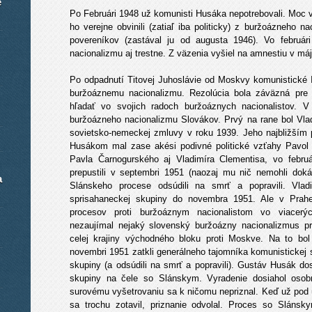
é
Po Februári 1948 už komunisti Husáka nepotrebovali. Moc v
ho verejne obvinili (zatiaľ iba politicky) z buržoázneho n
povereníkov (zastával ju od augusta 1946). Vo februári
nacionalizmu aj trestne. Z väzenia vyšiel na amnestiu v máj
Po odpadnutí Titovej Juhoslávie od Moskvy komunistické Inf
buržoáznemu nacionalizmu. Rezolúcia bola záväzná pre 
hľadať vo svojich radoch buržoáznych nacionalistov. V
buržoázneho nacionalizmu Slovákov. Prvý na rane bol Vladi
sovietsko-nemeckej zmluvy v roku 1939. Jeho najbližším
Husákom mal zase akési podivné politické vzťahy Pavol Č
Pavla Čarnogurského aj Vladimíra Clementisa, vo febru
prepustili v septembri 1951 (naozaj mu nič nemohli dok
a
Slánskeho procese odsúdili na smrť a popravili. Vlad
sprisahaneckej skupiny do novembra 1951. Ale v Prahe
procesov proti buržoáznym nacionalistom vo viacerý
nezaujímal nejaký slovenský buržoázny nacionalizmus pr
celej krajiny východného bloku proti Moskve. Na to bo
novembri 1951 zatkli generálneho tajomníka komunistickej s
skupiny (a odsúdili na smrť a popravili). Gustáv Husák dos
skupiny na čele so Slánskym. Vyradenie dosiahol osobn
surovému vyšetrovaniu sa k ničomu nepriznal. Keď už pod ú
sa trochu zotavil, priznanie odvolal. Proces so Slánsk