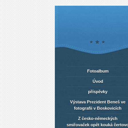
Fotoalbum
Úvod
příspěvky
Výstava Prezident Beneš ve
fotografii v Boskovicích
Z česko-německých
smiřovaček opět kouká čertov