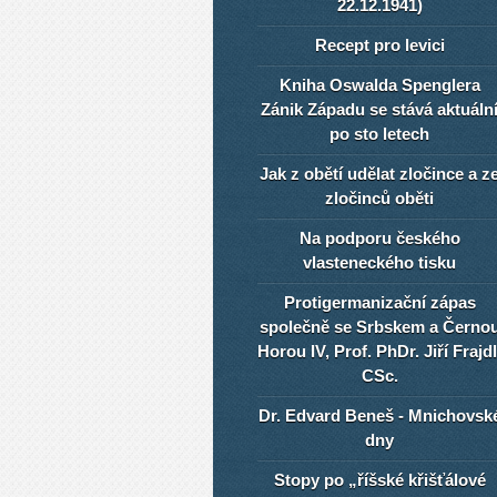
22.12.1941)
Recept pro levici
Kniha Oswalda Spenglera
Zánik Západu se stává aktuáln
po sto letech
Jak z obětí udělat zločince a z
zločinců oběti
Na podporu českého
vlasteneckého tisku
Protigermanizační zápas
společně se Srbskem a Černo
Horou IV, Prof. PhDr. Jiří Frajdl
CSc.
Dr. Edvard Beneš - Mnichovsk
dny
Stopy po „říšské křišťálové