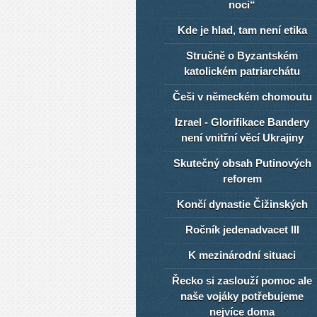
noci“
Kde je hlad, tam není etika
Stručně o Byzantském
katolickém patriarchátu
Češi v německém chomoutu
Izrael - Glorifikace Bandery
není vnitřní věcí Ukrajiny
Skutečný obsah Putinových
reforem
Končí dynastie Čižinských
Ročník jedenadvacet III
K mezinárodní situaci
Řecko si zaslouží pomoc ale
naše vojáky potřebujeme
nejvíce doma