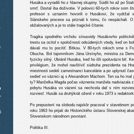
Husáka a vyradili ho z hlavnej skupiny. Súdili ho až po Sta
smrť. Dostal iba doživotie. V polovici 60-tych rokov som št
profesori s uznaním hovorili o Husákovi, že vydržal v
Slánskeho procese sa priznali k tomu, čo nespáchali. O
obžalovaných a je to stále tragické čítanie.
í
Tragika spodného vrcholu sínusoidy Husákovho politick
trestu sa ocitol v spoločnosti odsúdených vtedy, keď on bol
e
dávali mu to pocítiť. Bitkou. V 80-tych rokoch sme s Fr
Obucha. Bol tajomníkom Jána Ursínyho, ministra za Demo
fyzicky silný. Ubránil Husáka, keď ho išli spoluväzni biť.
privilégium, že mohol navštíviť súdruha prezidenta na Hr
miestnosti sedeli zamestnanci kancelárie a po uplynutí ča
sedieť vo väznici aj s Alexandrom Machom. Ten sa ho mal p
ty? Manželka Magda počas väznenia manžela nadviazala z
u
pobytu Husáka vo väzení sa nechcela dať s ním rozviesť
rozviesť. Husák sa druhýkrát oženil v roku 1973 s redaktork
,
Po prepustení na slobodu najskôr pracoval v stavebnom podn
roku 1963 ho prijali do Historického ústavu Slovenskej ak
é
Slovenskom národnom povstaní.
Politika III.