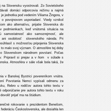
j na Slovensku vyostrovali. Zo Sovietskeho
ridávali domáci odporcovia režimu a najmä
 je jednotka pod vedením Viliama Žingora, v
y o povojnovom usporiadaní. Vtedy vznikol
om ako alternatívu, prijatie Slovenska do
 v podmienkach, keď vnútorná situácia na
kú samostatnosť ako samozrejmosť, ale
 ani osobitosť slovenského národa. Pri
súhlasil s možnosťou pripojenia Slovenska
to malo svoj význam. O atmosfére tej doby
o o Slovenskom národnom povstaní. Počas
v. Pripravil si prejav a v ňom v súlade s
enska. Atmosféra v sále však bola taká, že
a v Banskej Bystrici povereníkom vnútra.
čení Povstania Nemci vypísali odmenu za
ku, Rebro u rodičov autora tohto textu v
 odporúčanie pre autora tohto textu v roku
dovoliť prijať ma na štúdium.
erečné rokovanie s prezidentom Benešom,
o federáciu Československa, ale dosiahla len