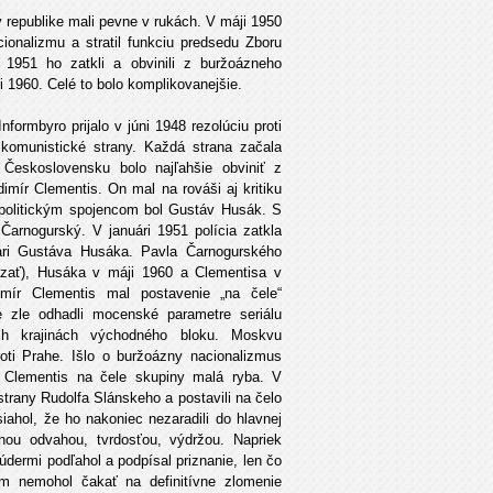
 republike mali pevne v rukách. V máji 1950
acionalizmu a stratil funkciu predsedu Zboru
 1951 ho zatkli a obvinili z buržoázneho
i 1960. Celé to bolo komplikovanejšie.
ormbyro prijalo v júni 1948 rezolúciu proti
komunistické strany. Každá strana začala
 Československu bolo najľahšie obviniť z
mír Clementis. On mal na rováši aj kritiku
 politickým spojencom bol Gustáv Husák. S
arnogurský. V januári 1951 polícia zatkla
ári Gustáva Husáka. Pavla Čarnogurského
ázať), Husáka v máji 1960 a Clementisa v
imír Clementis mal postavenie „na čele“
 zle odhadli mocenské parametre seriálu
ch krajinách východného bloku. Moskvu
oti Prahe. Išlo o buržoázny nacionalizmus
l Clementis na čele skupiny malá ryba. V
trany Rudolfa Slánskeho a postavili na čelo
iahol, že ho nakoniec nezaradili do hlavnej
ou odvahou, tvrdosťou, výdržou. Napriek
dermi podľahol a podpísal priznanie, len čo
ym nemohol čakať na definitívne zlomenie