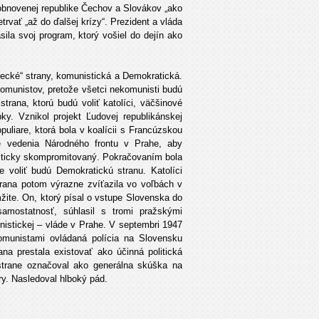
obnovenej republike Čechov a Slovákov „ako
trvať „až do ďalšej krízy“. Prezident a vláda
sila svoj program, ktorý vošiel do dejín ako
lecké“ strany, komunistická a Demokratická.
komunistov, pretože všetci nekomunisti budú
trana, ktorú budú voliť katolíci, väčšinové
ky. Vznikol projekt Ľudovej republikánskej
uliare, ktorá bola v koalícii s Francúzskou
ke vedenia Národného frontu v Prahe, aby
liticky skompromitovaný. Pokračovaním bola
e voliť budú Demokratickú stranu. Katolíci
strana potom výrazne zvíťazila vo voľbách v
mžite. On, ktorý písal o vstupe Slovenska do
mostatnosť, súhlasil s tromi pražskými
nistickej – vláde v Prahe. V septembri 1947
omunistami ovládaná polícia na Slovensku
ana prestala existovať ako účinná politická
strane označoval ako generálna skúška na
éry. Nasledoval hlboký pád.