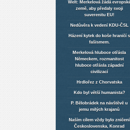
Welt: Merkelová žádá evropsk
země, aby předaly svoji
suverenitu EU!
Nedůvěra k vedení KDU-ČSL
Házení kytek do koše hraničí s
fašismem.
Merkelová hluboce otřásla
Německem, rozmanitost
hluboce otřásla západní
civilizací
Hrdlořez z Chorvatska
Kdo byl větší humanista?
P. Bělobrádek na návštěvě u
jemu milých krajanů
Naším cílem vždy bylo zničení
Československa, Konrad