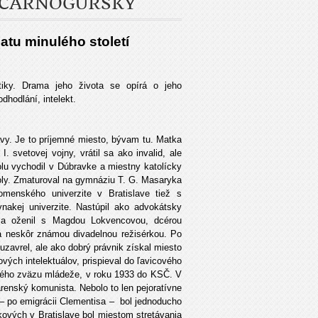
N ČARNOGURSKÝ
tu minulého století
tiky. Drama jeho života se opírá o jeho
odhodlání, intelekt.
avy. Je to príjemné miesto, bývam tu. Matka
. svetovej vojny, vrátil sa ako invalid, ale
olu vychodil v Dúbravke a miestny katolícky
školy. Zmaturoval na gymnáziu T. G. Masaryka
menského univerzite v Bratislave tiež s
nakej univerzite. Nastúpil ako advokátsky
 sa oženil s Magdou Lokvencovou, dcérou
 neskôr známou divadelnou režisérkou. Po
uzavrel, ale ako dobrý právnik získal miesto
vých intelektuálov, prispieval do ľavicového
ckého zväzu mládeže, v roku 1933 do KSČ. V
arenský komunista. Nebolo to len pejoratívne
– po emigrácii Clementisa – bol jednoducho
ových v Bratislave bol miestom stretávania