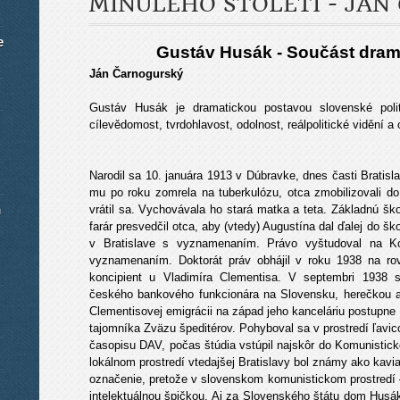
MINULÉHO STOLETÍ - JÁ
e
Gustáv Husák - Součást drama
Ján Čarnogurský
Gustáv Husák je dramatickou postavou slovenské poli
cílevědomost, tvrdohlavost, odolnost, reálpolitické vidění a 
Narodil sa 10. januára 1913 v Dúbravke, dnes časti Bratisl
mu po roku zomrela na tuberkulózu, otca zmobilizovali do I
m
vrátil sa. Vychovávala ho stará matka a teta. Základnú šk
farár presvedčil otca, aby (vtedy) Augustína dal ďalej do 
v Bratislave s vyznamenaním. Právo vyštudoval na Ko
vyznamenaním. Doktorát práv obhájil v roku 1938 na rov
koncipient u Vladimíra Clementisa. V septembri 1938
českého bankového funkcionára na Slovensku, herečkou a
Clementisovej emigrácii na západ jeho kanceláriu postupne 
tajomníka Zväzu špeditérov. Pohyboval sa v prostredí ľavico
časopisu DAV, počas štúdia vstúpil najskôr do Komunisti
lokálnom prostredí vtedajšej Bratislavy bol známy ako kavi
označenie, pretože v slovenskom komunistickom prostredí 
intelektuálnou špičkou. Aj za Slovenského štátu dom Husák