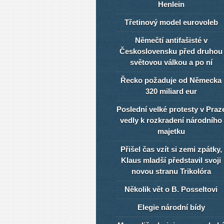
Henlein
Třetinový model eurovoleb
Němečtí antifašisté v
Československu před druhou
světovou válkou a po ní
Řecko požaduje od Německa
320 miliard eur
Poslední velké protesty v Praz
vedly k rozkradení národního
majetku
Přišel čas vzít si zemi zpátky,
Klaus mladší představil svoji
novou stranu Trikolóra
Několik vět o B. Posseltovi
Elegie národní bídy