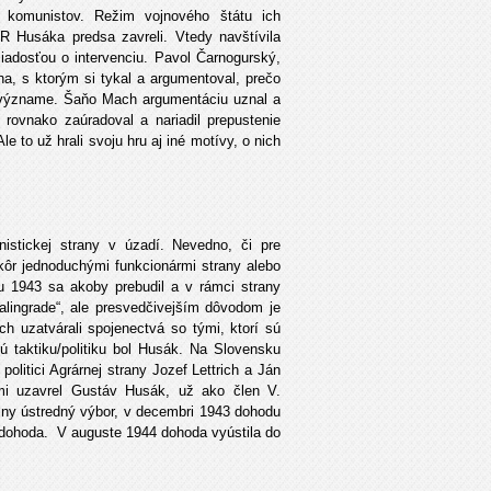
h komunistov. Režim vojnového štátu ich
R Husáka predsa zavreli. Vtedy navštívila
adosťou o intervenciu. Pavol Čarnogurský,
a, s ktorým si tykal a argumentoval, prečo
význame. Šaňo Mach argumentáciu uznal a
 rovnako zaúradoval a nariadil prepustenie
 to už hrali svoju hru aj iné motívy, o nich
stickej strany v úzadí. Nevedno, či pre
kôr jednoduchými funkcionármi strany alebo
ku 1943 sa akoby prebudil a v rámci strany
alingrade“, ale presvedčivejším dôvodom je
ch uzatvárali spojenectvá so tými, ktorí sú
ú taktiku/politiku bol Husák. Na Slovensku
politici Agrárnej strany Jozef Lettrich a Ján
imi uzavrel Gustáv Husák, už ako člen V.
lny ústredný výbor, v decembri 1943 dohodu
 dohoda. V auguste 1944 dohoda vyústila do