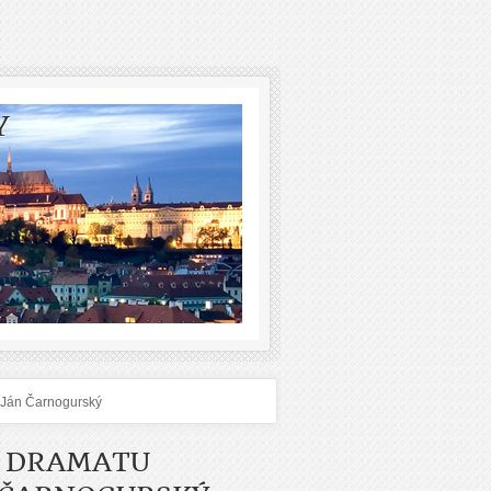
Y
- Ján Čarnogurský
T DRAMATU