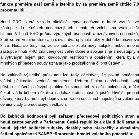
funkce premiéra naší země a kterého by za premiéra země chtělo 7,9
procenta lidí.
Hnutí PRO, která vzniklo oficiálně teprve nedávno a které vysílá své
zástupce do letošních nadcházejících senátních voleb, má však delší
historii. V hnutí PRO je řada výrazných osobností a uznávaných odborníků,
kteří se ve veřejné sféře angažovali dva uplynulé roky v době koronavirové
krize. Nedá se tedy říci, že se jedná o zcela nový subjekt, neboť mnohé
zástupce hnutí PRO zná veřejnost velmi dobře a spojuje si je s neústupným
a vytrvalým bojem proti kovidovým restrikcím a opatřením, která byla v
mnohých případech soudy uznána jako protizákonná či protiústavní.
Na základě výsledků průzkumu lze tedy očekávat, že pokud současná
vládní pětikoalice vedená premiérem Petrem Fialou nepřehodnotí svůj
přístup k řešení palčivých problémů rezonujících v naší společnosti, může
čekat vládu během několika nadcházejících měsíců ještě drtivější propad
důvěry, který by mohl být doprovázen řadou sociálních nepokojů či volání po
demisi vlády a předčasných volbách.
Do žebříčků hodnocení byli zařazeni předsedové politických stran a
hnutí zastoupených v Parlamentu České republiky a dále ti lídři stran a
hnutí, jejichž politické subjekty dosáhly nebo překročily v aktuálním
šetření společnosti SANEP tříprocentní hranici volebního potenciálu: