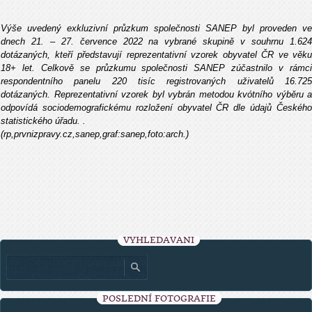
Výše uvedený exkluzivní průzkum společnosti SANEP byl proveden ve
dnech 21. – 27. července 2022 na vybrané skupině v souhrnu 1.624
dotázaných, kteří představují reprezentativní vzorek obyvatel ČR ve věku
18+ let. Celkově se průzkumu společnosti SANEP zúčastnilo v rámci
respondentního panelu 220 tisíc registrovaných uživatelů 16.725
dotázaných. Reprezentativní vzorek byl vybrán metodou kvótního výběru a
odpovídá sociodemografickému rozložení obyvatel ČR dle údajů Českého
statistického úřadu. .
(rp,prvnizpravy.cz,sanep,graf:sanep,foto:arch.)
VYHLEDÁVÁNÍ
POSLEDNÍ FOTOGRAFIE