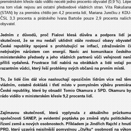
premiérském křesle rádo vidělo necelé jedno procento obyvatel (0,9 %). Lépe
na tom však nejsou ani ostatní předsedové vládních stran. Víta Rakušana
(STAN) by za premiéra chtělo jen 4,2 procenta lidí, Mariana Jurečku z KDU-
ČSL 3,3 procenta a pirátského Ivana Bartoše pouze 2,9 procenta našich
obyvatel.
Jedním z důvodů, proč Fialovi klesá důvěra a podpora lidí je
skutečnost, že se mu nedaří uklidnit stále rostoucí obavy obyvatel
České republiky spojené s prohlubující se inflací, zdražováním či
nebývalým nárůstem cen energií. Navíc ani komunikace českého
ministerského předsedy a jeho vládních partnerů vůči veřejnosti není
příliš vydařená. Frustrace lidí nabírá na obrátkách a lidé volají po
razantním vůdci, který řeší problémy svých občanů na prvním místě.
To, že lidé čím dál více naslouchají opozičním lídrům více než těm
vládním, ostatně dokládá i třetí místo v pomyslném výběru premiéra
České republiky, které by obsadil Tomio Okamura z SPD. Okamuru by
rádo vidělo v ministerském křesle 9,2 procenta lidí.
Zajímavou skutečností, která vyplynula z aktuálního průzkumu
společnosti SANEP, je evidentní poptávka po změně stylu politického
řízení země a nových osobnostech. Příkladem je Jindřich Rajchl z hnutí
PRO, který uzavírá nejsilnější pomyslnou „čtyřku“ osobností na výkon