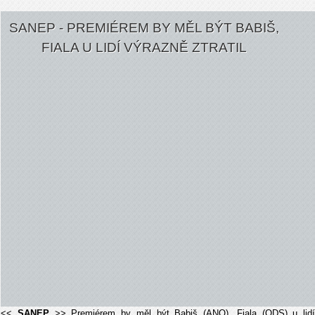
SANEP - PREMIÉREM BY MĚL BÝT BABIŠ,
FIALA U LIDÍ VÝRAZNĚ ZTRATIL
<<
SANEP
>> Premiérem by měl být Babiš (ANO), Fiala (ODS) u lidí