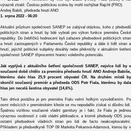
výrazně ztratil. Českou politickou scénu by mohl rozhýbat Rajchl (PRO).
Andrej Babiš, předseda hnutí ANO
1. srpna 2022 - 06:20
Aktuální průzkum společnosti SANEP se zabýval otázkou, koho z předsedů
politických stran a hnutí by lidé vybrali pro výkon funkce premiéra České
republiky. Do žebříčků hodnocení byli zařazeni předsedové politických stran
a hnutí zastoupených v Parlamentu České republiky a dále ti lídři stran a
hnutí, jejichž politické subjekty dosáhly nebo překročily v aktuálním šetření
společnosti SANEP tříprocentní hranici volebního potenciálu.
Jak vyplývá z aktuálního šetření společnosti SANEP, nejvíce lidí by v
současné době chtělo za premiéra předsedu hnutí ANO Andreje Babiše,
kterému dalo hlas 25,9 procent obyvatel ČR. Na druhém místě by
skončil současný premiér a předseda ODS Petr Fiala, kterému by dala
hlas jen necelá šestina obyvatel (14,6%).
Tato drtivá porážka je pro premiéra Fialu velmi hořkým vysvědčením. Po
osmi měsících v premiérském křesle se mu nepodařilo získat si důvěru lidí.
Špatnou vizitkou současné vládní garnitury je i fakt, že Fiala je jedinou
výraznou osobností z celé vládní pětikoalice, a kromě předsedy ODS jsou
ostatní předsedové vládních stran pro lidi de facto neakceptovatelní.
Příkladem je předsedkyně TOP 09 Markéta Pekarová-Adamová, kterou by v