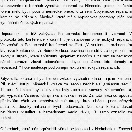
způsobilo spojeneckým národům za války.“ Protokol dále pokračoval
ustanoveními o formách vymáhání reparací na Německu, jednou z těchto
forem mělo být i použití německé práce, o zřízení Spojenecké reparační
komise se sídlem v Moskvě, která měla vypracovat podrobný plán pro
vymáhání německých reparací.
Reparacemi se též zabývala Postupimská konference tří velmocí. V
protokolu této konference v části III. je ustanovení o německých reparací.
Ve zprávě o Postupimské konferenci se říká: „V souladu s rozhodnutím
krymské konference, že Německo bude povinno nahradit v co největší míře
škody a utrpení, které způsobilo Spojeným národům a za něž se německý
národ nemůže zbavit odpovědnosti, bylo dosaženo této dohody o
reparacích.“ Poté následuje podrobnější text o německých reparacích.
Když válka skončila, byla Evropa, zvláště východní, střední a jižní, zničena.
Při svém ústupu německá vojska za sebou nechávala „spálenou zemi“.
Tisíce měst a desítky tisíc vesnic byly zcela destruovány. Vzpomeňme si,
jak vypadala Varšava, ukrajinská a ruská města. Za tuto hroznou spoušť,
především však za nepředstavitelné útrapy, krev občanů podmaněných
států, za desítky milionů mrtvých, odpovídalo Německo, které s dosud
nevídanou brutalitou a barbarismem vedlo válku, jíž samo označilo za
totální.
O škodách, které nám způsobili Němci se jednalo i v Norimberku. „Zabýval