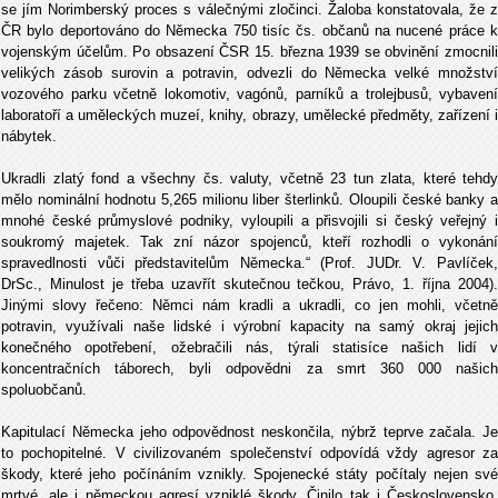
se jím Norimberský proces s válečnými zločinci. Žaloba konstatovala, že z
ČR bylo deportováno do Německa 750 tisíc čs. občanů na nucené práce k
vojenským účelům. Po obsazení ČSR 15. března 1939 se obvinění zmocnili
velikých zásob surovin a potravin, odvezli do Německa velké množství
vozového parku včetně lokomotiv, vagónů, parníků a trolejbusů, vybavení
laboratoří a uměleckých muzeí, knihy, obrazy, umělecké předměty, zařízení i
nábytek.
Ukradli zlatý fond a všechny čs. valuty, včetně 23 tun zlata, které tehdy
mělo nominální hodnotu 5,265 milionu liber šterlinků. Oloupili české banky a
mnohé české průmyslové podniky, vyloupili a přisvojili si český veřejný i
soukromý majetek. Tak zní názor spojenců, kteří rozhodli o vykonání
spravedlnosti vůči představitelům Německa.“ (Prof. JUDr. V. Pavlíček,
DrSc., Minulost je třeba uzavřít skutečnou tečkou, Právo, 1. října 2004).
Jinými slovy řečeno: Němci nám kradli a ukradli, co jen mohli, včetně
potravin, využívali naše lidské i výrobní kapacity na samý okraj jejich
konečného opotřebení, ožebračili nás, týrali statisíce našich lidí v
koncentračních táborech, byli odpovědni za smrt 360 000 našich
spoluobčanů.
Kapitulací Německa jeho odpovědnost neskončila, nýbrž teprve začala. Je
to pochopitelné. V civilizovaném společenství odpovídá vždy agresor za
škody, které jeho počínáním vznikly. Spojenecké státy počítaly nejen své
mrtvé, ale i německou agresí vzniklé škody. Činilo tak i Československo.