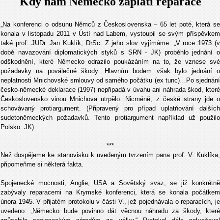
Kdy nám Německo zaplatí reparace
„Na konferenci o odsunu Němců z Československa – 65 let poté, která se
konala v listopadu 2011 v Ústí nad Labem, vystoupil se svým příspěvkem
také prof. JUDr. Jan Kuklík, DrSc. Z jeho slov vyjímáme: „V roce 1973 (v
době navazování diplomatických styků s SRN - JK) proběhlo jednání o
odškodnění, které Německo odrazilo poukázáním na to, že vznese své
požadavky na poválečné škody. Hlavním bodem však bylo jednání o
neplatnosti Mnichovské smlouvy od samého počátku (ex tunc)…Po sjednání
česko-německé deklarace (1997) nepřipadá v úvahu ani náhrada škod, které
Československo vinou Mnichova utrpělo. Nicméně, z české strany jde o
schovávaný protiargument. (Připravený pro případ uplatňování dalších
sudetoněmeckých požadavků. Tento protiargument například už použilo
Polsko. JK)
***
Než dospějeme ke stanovisku k uvedeným tvrzením pana prof. V. Kuklíka,
připomeňme si některá fakta.
Spojenecké mocnosti, Anglie, USA a Sovětský svaz, se již konkrétně
zabývaly reparacemi na Krymské konferenci, která se konala počátkem
února 1945. V přijatém protokolu v části V., jež pojednávala o reparacích, je
uvedeno: „Německo bude povinno dát věcnou náhradu za škody, které