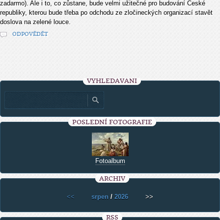
zadarmo). Ale i to, co zůstane, bude velmi užitečné pro budování České
republiky, kterou bude třeba po odchodu ze zločineckých organizací stavět
doslova na zelené louce.
ODPOVĚDĚT
VYHLEDÁVÁNÍ
POSLEDNÍ FOTOGRAFIE
Fotoalbum
ARCHIV
<<
srpen
/
2026
>>
RSS