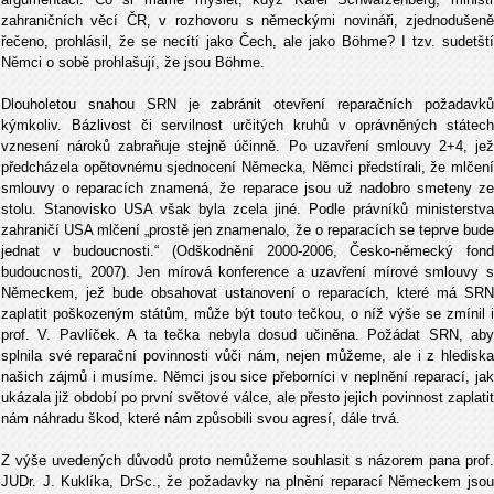
zahraničních věcí ČR, v rozhovoru s německými novináři, zjednodušeně
řečeno, prohlásil, že se necítí jako Čech, ale jako Böhme? I tzv. sudetští
Němci o sobě prohlašují, že jsou Böhme.
Dlouholetou snahou SRN je zabránit otevření reparačních požadavků
kýmkoliv. Bázlivost či servilnost určitých kruhů v oprávněných státech
vznesení nároků zabraňuje stejně účinně. Po uzavření smlouvy 2+4, jež
předcházela opětovnému sjednocení Německa, Němci předstírali, že mlčení
smlouvy o reparacích znamená, že reparace jsou už nadobro smeteny ze
stolu. Stanovisko USA však byla zcela jiné. Podle právníků ministerstva
zahraničí USA mlčení „prostě jen znamenalo, že o reparacích se teprve bude
jednat v budoucnosti.“ (Odškodnění 2000-2006, Česko-německý fond
budoucnosti, 2007). Jen mírová konference a uzavření mírové smlouvy s
Německem, jež bude obsahovat ustanovení o reparacích, které má SRN
zaplatit poškozeným státům, může být touto tečkou, o níž výše se zmínil i
prof. V. Pavlíček. A ta tečka nebyla dosud učiněna. Požádat SRN, aby
splnila své reparační povinnosti vůči nám, nejen můžeme, ale i z hlediska
našich zájmů i musíme. Němci jsou sice přeborníci v neplnění reparací, jak
ukázala již období po první světové válce, ale přesto jejich povinnost zaplatit
nám náhradu škod, které nám způsobili svou agresí, dále trvá.
Z výše uvedených důvodů proto nemůžeme souhlasit s názorem pana prof.
JUDr. J. Kuklíka, DrSc., že požadavky na plnění reparací Německem jsou