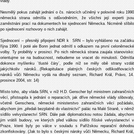
vlády.
Nesmělý pokus zahájit jednání o čs. nárocích učiněný v polovině roku 1990
německá strana odmítla s odůvodněním, že všichni její experti jsou
zaměstnáni prací na dokumentech ke sjednocení Německa. Nicméně slíbilo
po sjednocení rozhovory o nich zahájit.
Sjednocení – přesněji připojení NDR k SRN – bylo vyhlášeno na začátku
října 1990. I poté ale Bonn jednat odmítl s odkazem na první celoněmecké
volby. Ty proběhly v prosinci. Po nich německá strana zaujala stanovisko:
orientujme se na budoucnost, nebudeme se vracet do minulosti. Odmítla
dokonce myšlenku ´tlusté čáry´, podle níž se měly obě strany vzdát
jakýchkoliv nároků…(Rekapitulace platných českých odškodňovacích
nároků vůči Německu vydá na dlouhý seznam, Richard Král, Právo, 14.
prosince 2004, str. 14)
Místo toho, aby vláda SRN, v níž H.D. Genscher byl ministrem zahraničních
věcí, přistoupila k jednání o reparacích, jak dříve německé vlády slibovaly,
včetně Genschera, německé ministerstvo zahraničních věcí požádalo,
abychom jim „předali bezplatně do vlastnictví“ palác na Malé Straně, v němž
sídlilo velvyslanectví SRN. Dále pak diplomatickou notou žádala, abychom
jim vrátili budovy, ve kterých před válkou sídlilo říšské velvyslanectví v
Praze, které byly po válce v souladu s Pařížskou reparační dohodou
zkonfiskovány. (Jak to bylo s českými nároky vůči Německu, Richard Král,