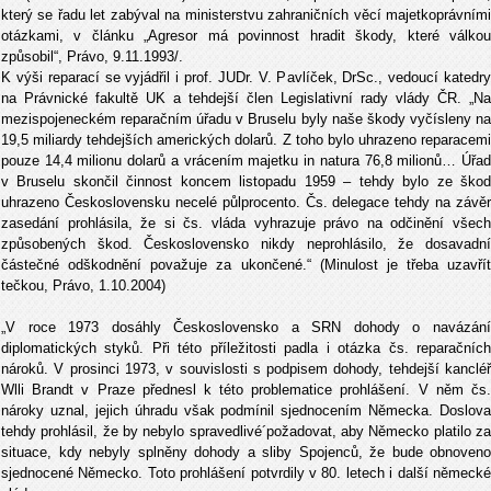
který se řadu let zabýval na ministerstvu zahraničních věcí majetkoprávními
otázkami, v článku „Agresor má povinnost hradit škody, které válkou
způsobil“, Právo, 9.11.1993/.
K výši reparací se vyjádřil i prof. JUDr. V. Pavlíček, DrSc., vedoucí katedry
na Právnické fakultě UK a tehdejší člen Legislativní rady vlády ČR. „Na
mezispojeneckém reparačním úřadu v Bruselu byly naše škody vyčísleny na
19,5 miliardy tehdejších amerických dolarů. Z toho bylo uhrazeno reparacemi
pouze 14,4 milionu dolarů a vrácením majetku in natura 76,8 milionů… Úřad
v Bruselu skončil činnost koncem listopadu 1959 – tehdy bylo ze škod
uhrazeno Československu necelé půlprocento. Čs. delegace tehdy na závěr
zasedání prohlásila, že si čs. vláda vyhrazuje právo na odčinění všech
způsobených škod. Československo nikdy neprohlásilo, že dosavadní
částečné odškodnění považuje za ukončené.“ (Minulost je třeba uzavřít
tečkou, Právo, 1.10.2004)
„V roce 1973 dosáhly Československo a SRN dohody o navázání
diplomatických styků. Při této příležitosti padla i otázka čs. reparačních
nároků. V prosinci 1973, v souvislosti s podpisem dohody, tehdejší kancléř
Wlli Brandt v Praze přednesl k této problematice prohlášení. V něm čs.
nároky uznal, jejich úhradu však podmínil sjednocením Německa. Doslova
tehdy prohlásil, že by nebylo spravedlivé´požadovat, aby Německo platilo za
situace, kdy nebyly splněny dohody a sliby Spojenců, že bude obnoveno
sjednocené Německo. Toto prohlášení potvrdily v 80. letech i další německé