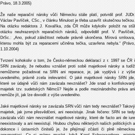
Právo, 18.3.2005)
Že naše reparační nároky vůči Německu stále platí, potvrdil prof. JUDr.
Václav Pavlíček, CSc., v článku Minulost je třeba uzavřít skutečnou tečkou.
Na otázku redaktora J. Kovaříka, zda ČR může kdykoliv položit na stůl
otázku neuhrazených reparačních nároků, odpověděl prof. V. Pavlíček,
DrSc.: „Ano, pokud záležitost nebude právně ukončena. Mírová smlouva,
kterou mohla být za reparacemi učiněna tečka, uzavřena nebyla.“ (Právo,
1.10.2004)
Tvrzení kohokoliv o tom, že Česko-německou deklarací z r. 1997 se ČR i
SRN zavázaly, že nebudou vznášet proti sobě majetkové nároky a tudíž
nemůžeme požadovat na SRN ani reparace, je, jak vyplývá i z výše
uvedeného, právně zcela irelevantní. O jaké majetkové nároky SRN jde,
které se údajně vůči nám zavázala nevznášet? Jde snad o konfiskovaný
majetek tzv. sudetských Němců? Nejde a podle mezinárodního práva ani
nemůže jít, jak lze dovodit z výše uvedeného.
Jaké majetkové nároky se zavázala SRN vůči nám tedy nevznášet? Takový
majetek, jak jsme přesvědčeni, ani neexistuje. Jinak řečeno: SRN se tedy
zavázala vůči nám nevznášet majetkové nároky, které de facto ani de iure
neexistovaly a ani neexistují. Hrubou chybou některých našich politických a
dokonce i ústavních činitelů je, že přejímají zčásti či plně německou
argumentaci. Co si máme myslet, když Karel Schwarzenberg, ministr