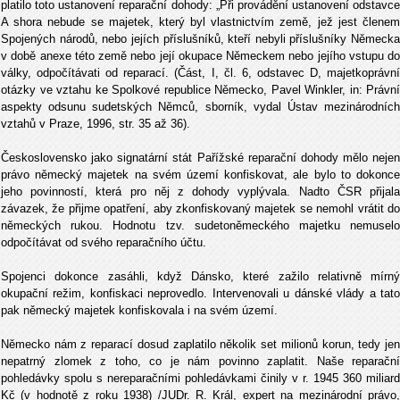
platilo toto ustanovení reparační dohody: „Při provádění ustanovení odstavce
A shora nebude se majetek, který byl vlastnictvím země, jež jest členem
Spojených národů, nebo jejích příslušníků, kteří nebyli příslušníky Německa
v době anexe této země nebo její okupace Německem nebo jejího vstupu do
války, odpočítávati od reparací. (Část, I, čl. 6, odstavec D, majetkoprávní
otázky ve vztahu ke Spolkové republice Německo, Pavel Winkler, in: Právní
aspekty odsunu sudetských Němců, sborník, vydal Ústav mezinárodních
vztahů v Praze, 1996, str. 35 až 36).
Československo jako signatární stát Pařížské reparační dohody mělo nejen
právo německý majetek na svém území konfiskovat, ale bylo to dokonce
jeho povinností, která pro něj z dohody vyplývala. Nadto ČSR přijala
závazek, že přijme opatření, aby zkonfiskovaný majetek se nemohl vrátit do
německých rukou. Hodnotu tzv. sudetoněmeckého majetku nemuselo
odpočítávat od svého reparačního účtu.
Spojenci dokonce zasáhli, když Dánsko, které zažilo relativně mírný
okupační režim, konfiskaci neprovedlo. Intervenovali u dánské vlády a tato
pak německý majetek konfiskovala i na svém území.
Německo nám z reparací dosud zaplatilo několik set milionů korun, tedy jen
nepatrný zlomek z toho, co je nám povinno zaplatit. Naše reparační
pohledávky spolu s nereparačními pohledávkami činily v r. 1945 360 miliard
Kč (v hodnotě z roku 1938) /JUDr. R. Král, expert na mezinárodní právo,