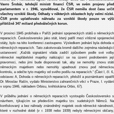
Vavro Šrobár, tehdejší ministr financí ČSR, ve svém projevu před
parlamentem v r. 1946, vysvětloval, že ČSR neměla dost času určit
všechny vzniklé škody. Odhady v některých oblastech byly velmi nízké.
ČSR proto uplatňovalo náhradu za vzniklé škody pouze ve výši
přibližně 347 miliard předválečných korun.
V prosinci 1945 probíhala v Paříži jednání spojeneckých států o německých
reparacích. Československo jako stát, který patřil mezi vítězné spojenecké
státy, bylo na této konferenci zastoupeno. Výsledkem jednání byla dohoda o
německých reparacích. Tato zakotvovala kromě dalšího zejména následující
ustanovení: „Každá signatární vláda zadrží způsobem podle své volby
německé nepřátelské majetky nalézající se na území podrobeném její
pravomoci, nebo jimi bude disponovati tak, aby se nemohly znovu státi
německým majetkem nebo nemohly upadnouti znovu pod německou
kontrolu, a odečte tyto majetky od svého podílu na reparacích.“ (Část I, čl. 6,
odstavec A, Dohoda o německých reparacích, přeložil a poznámkami opatřil
Dr. Miroslav Rašín, vydalo Ministerstvo zahraničních věcí v Praze, I. vydání
v srpnu 1946, nákladem Orbisu, knihtiskárna Orbis, 67).
V průběhu jednání o německých reparacích vystoupilo Československo s
návrhem, týkajícím se především majetku tzv. sudetských Němců. Na
konfiskovaný a bez náhrady znárodněný majetek osob německé národnosti,
které v rozhodné době (v r. 1938 nebo 1939) nebyly německými občany,