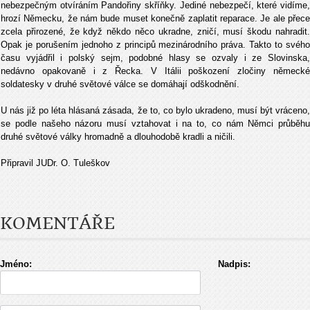
nebezpečným otvíráním Pandořiny skříňky. Jediné nebezpečí, které vidíme,
hrozí Německu, že nám bude muset konečně zaplatit reparace. Je ale přece
zcela přirozené, že když někdo něco ukradne, zničí, musí škodu nahradit.
Opak je porušením jednoho z principů mezinárodního práva. Takto to svého
času vyjádřil i polský sejm, podobné hlasy se ozvaly i ze Slovinska,
nedávno opakovaně i z Řecka. V Itálii poškození zločiny německé
soldatesky v druhé světové válce se domáhají odškodnění.
U nás již po léta hlásaná zásada, že to, co bylo ukradeno, musí být vráceno,
se podle našeho názoru musí vztahovat i na to, co nám Němci průběhu
druhé světové války hromadně a dlouhodobě kradli a ničili.
Připravil JUDr. O. Tuleškov
KOMENTÁŘE
Jméno:
Nadpis: