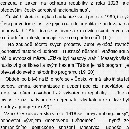
cenzura a zákon na ochranu re­publiky z roku 1923, ale
především "český agresivní nacionalismus".
"České historické mýty a bludy přežívají i po roce 1989, i když
Češi podvědomě tuší, že jejich národní identita je budována na
nepravdách." Ale "drží se usilovně a křečovitě osvědčených lží
o národní mi­nulosti, nemajíce se o co jiného opřít" (11).
Na základě těchto svých představ autor vy­kládá rovněž
jednotlivé historické události. "Husitské běsnění" vraždilo lidi a
ničilo evrop­ská města. ,,Žižka byl masový vrah." Masaryk však
husitství glorifikoval a svým heslem "Tábor je náš program, je
převzal do svého národního programu (19, 20).
"Období po bitvě na Bílé hoře se v Česku vnímá jako tři sta let
poroby, temna, germa­nizace a utrpení pod cizí nadvládou, z
které se národ osvobodil až vytvořením republiky. . . Jde o
mýtus. O cizí nadvládu se nejednalo, vliv katolické církve byl
kladný a prospěšný (22)."
Vznik Československa v roce 1918 se "nevyvi­nul organicky",
nepovstal vývojem kmenového uvědomění. . . nýbrž ze
zahraničního politické­ho snažení Masaryka, Beneše a