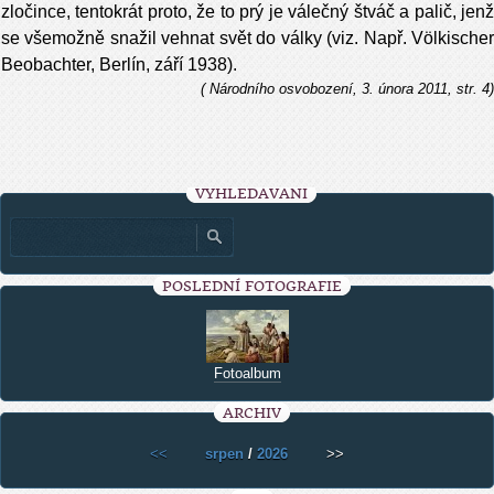
zločince, tentokrát proto, že to prý je válečný štváč a palič, jenž
se všemožně snažil vehnat svět do války (viz. Např. Völkischer
Beobachter, Berlín, září 1938).
( Národního osvobození, 3. února 2011, str. 4)
VYHLEDÁVÁNÍ
POSLEDNÍ FOTOGRAFIE
Fotoalbum
ARCHIV
<<
srpen
/
2026
>>