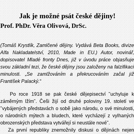
Jak je možné psát české dějiny!
Prof. PhDr. Věra Olivová, DrSc.
(Tomáš Krystlík, Zamlčené dějiny. Vydává Beta Books, divize
Alfa Nakladatelství, 2010, Made in EU.) Autor, novinář,
dopisovatel Mladé fronty Dnes, již v úvodu práce objasňuje
svou základní tezi, že české dějiny jsou založeny na falzifikaci
minulosti. „Se zamlžováním a překrucováním začal již
František Palacký.“
Po roce 1918 se pak české dějepisectví "uchy­luje 
záměrným lžím". Češi žijí od druhé po­loviny 19. století ve
"vybájených představách o sobě jako národu, o své minulosti,
o ná­rodních mýtech a bludech, které vycházejí z vylhaných
obrozenských představa vytvá­řejí si neustále nové".
Za první republiky znemožnily diskusi o dě­jinách nejen