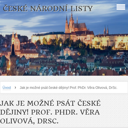
ČESKÉ NÁRODNÍ LISTY
›
Úvod
Jak je možné psát české dějiny! Prof. PhDr. Věra Olivová, DrSc.
JAK JE MOŽNÉ PSÁT ČESKÉ
DĚJINY! PROF. PHDR. VĚRA
OLIVOVÁ, DRSC.