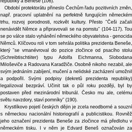
republiky a Beneše (106)."
Období protektorátu
přineslo Čechům řadu pozitivních změn
např. pracovní uplatnění na perfektně fungujícím německém
trhu, rozvoj porodnosti, rozkvět kultury. Přesto "Češi začali
nenávidět Němce a připravovali
se na pomstu" (104-117). Tou
se po válce stalo vyhánění německého obyvatelstva - genocida
Němců. Klíčovou roli v tom sehrála politika prezidenta Beneše,
který "se vmanévroval do pozice zločince od psacího stolu
(Schreibtischtiiter) typu Adolfa Eichmanna, Slobodana
Miloševiče a Radovana Karadžiče. Osobně ni­koho nezabil, ale
svým jednáním zabíjení, mu­čení a nelidské zacházení umožnil
a podpořil. Svými podpisy (dekretů prezidenta republiky)
legalizoval bezpráví. Učinit tak o půl roku po­zději, byl by
postaven před mezinárodní tribu­nál. Česko mu ale, celému
světu navzdory, staví pomníky" (190).
Krystlíkovo pojetí českých dějin je zcela neodborné a souzní
s německou nacionální historiografií a publicistikou. Rovněž
jeho označení prezidenta Beneše za zločince má předlohu v
německém tisku. I v něm je Ed­vard Beneš označován za