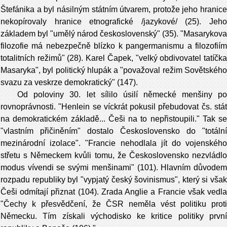
Štefánika a byl násilným státním útvarem, protože jeho hrani­ce
nekopírovaly hranice etnografické /jazy­kové/ (25). Jeho
základem byl "umělý národ československý" (35). "Masarykova
filozofie má nebezpečně blízko k pangermanismu a filozofiím
totalitních režimů" (28). Karel Ča­pek, "velký obdivovatel tatíčka
Masaryka", byl politický hlupák a "považoval režim Sovětské­ho
svazu za veskrze demokratický" (147).
Od poloviny 30. let sílilo úsilí německé men­šiny po
rovnoprávnosti. "Henlein se víckrát pokusil přebudovat čs. stát
na demokratickém základě... Češi na to nepřistoupili." Tak se
"vlastním přičiněním" dostalo Českosloven­sko do "totální
mezinárodní izolace". "Francie nehodlala jít do vojenského
střetu s Němec­kem kvůli tomu, že Československo nezvlád­lo
modus vívendi se svými menšinami" (101). Hlavním důvodem
rozpadu republiky byl "vypjatý český šovinismus", který si však
Češi odmítají přiznat (104). Zrada Anglie a Francie však vedla
"Čechy k přesvědčení, že ČSR neměla vést politiku proti
Němec­ku. Tím získali východisko ke kritice politi­ky první