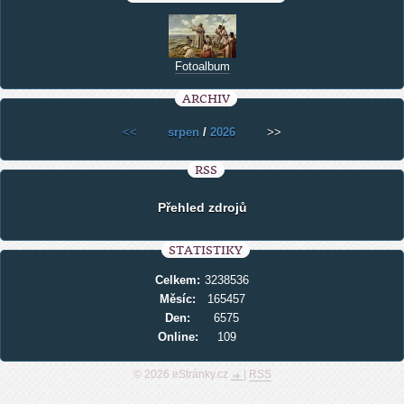
Fotoalbum
ARCHIV
<<
srpen
/
2026
>>
RSS
Přehled zdrojů
STATISTIKY
Celkem:
3238536
Měsíc:
165457
Den:
6575
Online:
109
© 2026 eStránky.cz
|
RSS