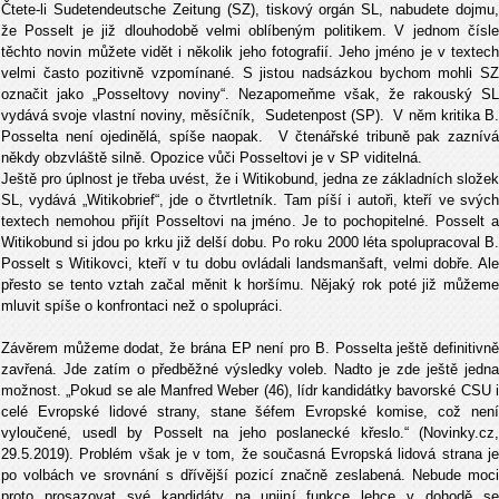
Čtete-li Sudetendeutsche Zeitung (SZ), tiskový orgán SL, nabudete dojmu,
že Posselt je již dlouhodobě velmi oblíbeným politikem. V jednom čísle
těchto novin můžete vidět i několik jeho fotografií. Jeho jméno je v textech
velmi často pozitivně vzpomínané. S jistou nadsázkou bychom mohli SZ
označit jako „Posseltovy noviny“. Nezapomeňme však, že rakouský SL
vydává svoje vlastní noviny, měsíčník, Sudetenpost (SP). V něm kritika B.
Posselta není ojedinělá, spíše naopak. V čtenářské tribuně pak zaznívá
někdy obzvláště silně. Opozice vůči Posseltovi je v SP viditelná.
Ještě pro úplnost je třeba uvést, že i Witikobund, jedna ze základních složek
SL, vydává „Witikobrief“, jde o čtvrtletník. Tam píší i autoři, kteří ve svých
textech nemohou přijít Posseltovi na jméno. Je to pochopitelné. Posselt a
Witikobund si jdou po krku již delší dobu. Po roku 2000 léta spolupracoval B.
Posselt s Witikovci, kteří v tu dobu ovládali landsmanšaft, velmi dobře. Ale
přesto se tento vztah začal měnit k horšímu. Nějaký rok poté již můžeme
mluvit spíše o konfrontaci než o spolupráci.
Závěrem můžeme dodat, že brána EP není pro B. Posselta ještě definitivně
zavřená. Jde zatím o předběžné výsledky voleb. Nadto je zde ještě jedna
možnost. „Pokud se ale Manfred Weber (46), lídr kandidátky bavorské CSU i
celé Evropské lidové strany, stane šéfem Evropské komise, což není
vyloučené, usedl by Posselt na jeho poslanecké křeslo.“ (Novinky.cz,
29.5.2019). Problém však je v tom, že současná Evropská lidová strana je
po volbách ve srovnání s dřívější pozicí značně zeslabená. Nebude moci
proto prosazovat své kandidáty na unijní funkce lehce v dohodě se