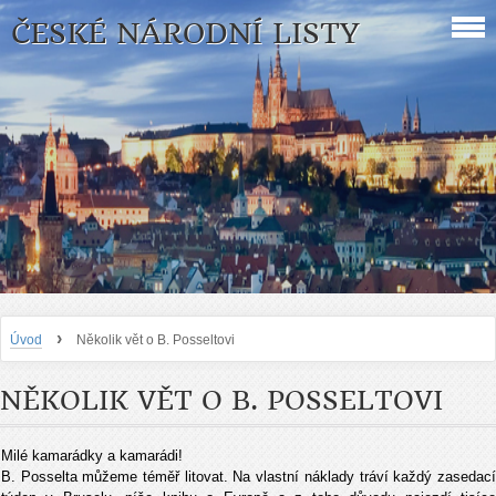
ČESKÉ NÁRODNÍ LISTY
›
Úvod
Několik vět o B. Posseltovi
NĚKOLIK VĚT O B. POSSELTOVI
Milé kamarádky a kamarádi!
B. Posselta můžeme téměř litovat. Na vlastní náklady tráví každý zasedací