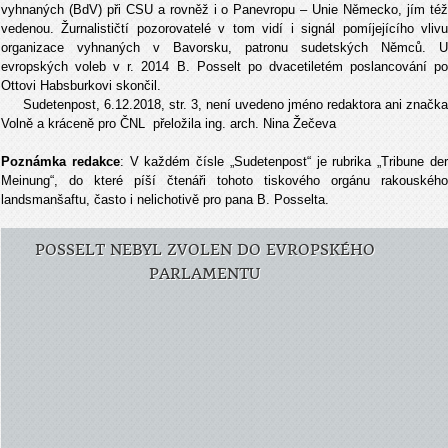
vyhnaných (BdV) při CSU a rovněž i o Panevropu – Unie Německo, jím též
vedenou. Žurnalističtí pozorovatelé v tom vidí i signál pomíjejícího vlivu
organizace vyhnaných v Bavorsku, patronu sudetských Němců. U
evropských voleb v r. 2014 B. Posselt po dvacetiletém poslancování po
Ottovi Habsburkovi skončil.
Sudetenpost, 6.12.2018, str. 3, není uvedeno jméno redaktora ani značka
Volně a kráceně pro ČNL přeložila ing. arch. Nina Žečeva
Poznámka redakce
: V každém čísle „Sudetenpost“ je rubrika „Tribune de
Meinung“, do které píší čtenáři tohoto tiskového orgánu rakouského
landsmanšaftu, často i nelichotivě pro pana B. Posselta.
POSSELT NEBYL ZVOLEN DO EVROPSKÉHO
PARLAMENTU