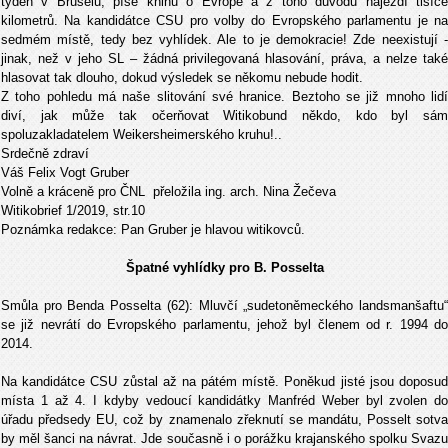
týden v Bruselu, píše knihu o Evropě a z toho důvodu najezdí tisíce
kilometrů. Na kandidátce CSU pro volby do Evropského parlamentu je na
sedmém místě, tedy bez vyhlídek. Ale to je demokracie! Zde neexistují -
jinak, než v jeho SL – žádná privilegovaná hlasování, práva, a nelze také
hlasovat tak dlouho, dokud výsledek se někomu nebude hodit.
Z toho pohledu má naše slitování své hranice. Beztoho se již mnoho lidí
diví, jak může tak očerňovat Witikobund někdo, kdo byl sám
spoluzakladatelem Weikersheimerského kruhu!..
Srdečně zdraví
Váš Felix Vogt Gruber
Volně a kráceně pro ČNL přeložila ing. arch. Nina Žečeva
Witikobrief 1/2019, str.10
Poznámka redakce: Pan Gruber je hlavou witikovců.
Špatné vyhlídky pro B. Posselta
Smůla pro Benda Posselta (62): Mluvčí „sudetoněmeckého landsmanšaftu“
se již nevrátí do Evropského parlamentu, jehož byl členem od r. 1994 do
2014.
Na kandidátce CSU zůstal až na pátém místě. Poněkud jisté jsou doposud
místa 1 až 4. I kdyby vedoucí kandidátky Manfréd Weber byl zvolen do
úřadu předsedy EU, což by znamenalo zřeknutí se mandátu, Posselt sotva
by měl šanci na návrat. Jde současně i o porážku krajanského spolku Svazu