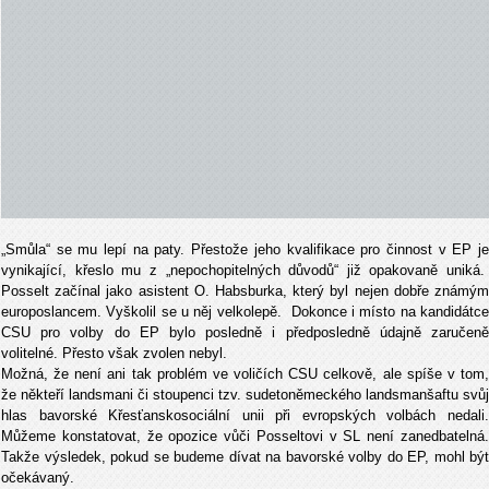
„Smůla“ se mu lepí na paty. Přestože jeho kvalifikace pro činnost v EP je
vynikající, křeslo mu z „nepochopitelných důvodů“ již opakovaně uniká.
Posselt začínal jako asistent O. Habsburka, který byl nejen dobře známým
europoslancem. Vyškolil se u něj velkolepě. Dokonce i místo na kandidátce
CSU pro volby do EP bylo posledně i předposledně údajně zaručeně
volitelné. Přesto však zvolen nebyl.
Možná, že není ani tak problém ve voličích CSU celkově, ale spíše v tom,
že někteří landsmani či stoupenci tzv. sudetoněmeckého landsmanšaftu svůj
hlas bavorské Křesťanskosociální unii při evropských volbách nedali.
Můžeme konstatovat, že opozice vůči Posseltovi v SL není zanedbatelná.
Takže výsledek, pokud se budeme dívat na bavorské volby do EP, mohl být
očekávaný.