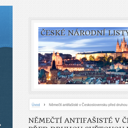
ČESKÉ NÁRODNÍ LIST
›
Úvod
Němečtí antifašisté v Československu před druhou 
NĚMEČTÍ ANTIFAŠISTÉ V 
o