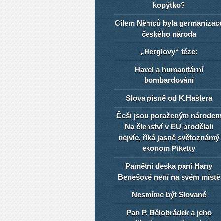
kopýtko?
Cílem Němců byla germanizac
českého národa
„Herglovy“ téze:
Havel a humanitární
bombardování
Slova písně od K.Hašlera
Češi jsou poraženým národe
Na členství v EU prodělali
nejvíc, říká jasně světoznámý
ekonom Piketty
Pamětní deska paní Hany
Benešové není na svém místě
Nesmíme být Slované
Pan P. Bělobrádek a jeho