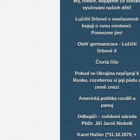
My, rodiče, bojujeme za srbsk
vyučování našich dětí!
Lužičtí Srbové v současnosti
bojují o svou existenci.
Pomozme jim!
Oběť germanizace - Lužičtí
Srbové X
Čtvrtá říše
Pokud se Ukrajina nepřipojí k
Rusku, rozeberou si její půdu 
země zmizí
Americká politika rozděl a
panuj
Odbojáři – svědomí národa
PhDr. Jiří Jaroš Nickelli
Karel Hašler (*31.10.1879, +