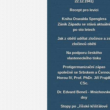
22.12.1941)
Recept pro levici
Kniha Oswalda Spenglera
Zánik Západu se stává aktuáln
po sto letech
Jak z obětí udělat zločince a z
zločinců oběti
Na podporu českého
vlasteneckého tisku
Protigermanizační zápas
společně se Srbskem a Černo
Horou IV, Prof. PhDr. Jiří Frajdl
CSc.
Dr. Edvard Beneš - Mnichovsk
dny
Stopy po „říšské křišťálové