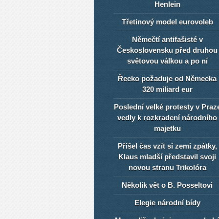
Henlein
Třetinový model eurovoleb
Němečtí antifašisté v
Československu před druhou
světovou válkou a po ní
Řecko požaduje od Německa
320 miliard eur
Poslední velké protesty v Praz
vedly k rozkradení národního
majetku
Přišel čas vzít si zemi zpátky,
Klaus mladší představil svoji
novou stranu Trikolóra
Několik vět o B. Posseltovi
Elegie národní bídy