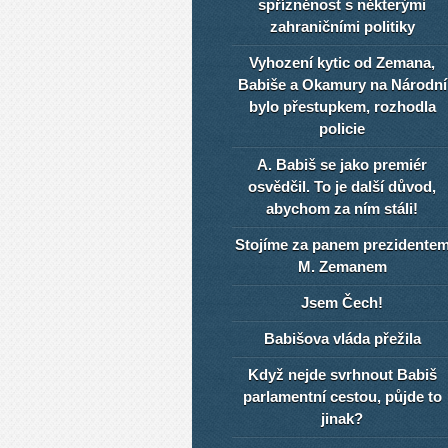
spřízněnost s některými
zahraničními politiky
Vyhození kytic od Zemana,
Babiše a Okamury na Národní
bylo přestupkem, rozhodla
policie
A. Babiš se jako premiér
osvědčil. To je další důvod,
abychom za ním stáli!
Stojíme za panem prezidente
M. Zemanem
Jsem Čech!
Babišova vláda přežila
Když nejde svrhnout Babiš
parlamentní cestou, půjde to
jinak?