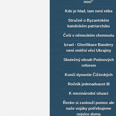
noci“
Kde je hlad, tam není etika
Stručně o Byzantském
katolickém patriarchátu
Češi v německém chomoutu
Izrael - Glorifikace Bandery
není vnitřní věcí Ukrajiny
Skutečný obsah Putinových
reforem
Končí dynastie Čižinských
Ročník jedenadvacet III
K mezinárodní situaci
Řecko si zaslouží pomoc ale
naše vojáky potřebujeme
nejvíce doma