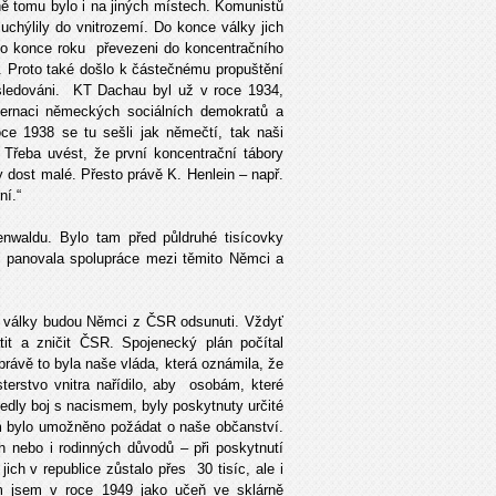
ě tomu bylo i na jiných místech. Komunistů
 uchýlily do vnitrozemí. Do konce války jich
 do konce roku převezeni do koncentračního
. Proto také došlo k částečnému propuštění
 sledováni. KT Dachau byl už v roce 1934,
ternaci německých sociálních demokratů a
ce 1938 se tu sešli jak němečtí, tak naši
. Třeba uvést, že první koncentrační tábory
 dost malé. Přesto právě K. Henlein – např.
ní.“
nwaldu. Bylo tam před půldruhé tisícovky
m panovala spolupráce mezi těmito Němci a
ní války budou Němci z ČSR odsunuti. Vždyť
átit a zničit ČSR. Spojenecký plán počítal
ávě to byla naše vláda, která oznámila, že
terstvo vnitra nařídilo, aby osobám, které
vedly boj s nacismem, byly poskytnuty určité
jim bylo umožněno požádat o naše občanství.
h nebo i rodinných důvodů – při poskytnutí
ch v republice zůstalo přes 30 tisíc, ale i
m jsem v roce 1949 jako učeň ve sklárně