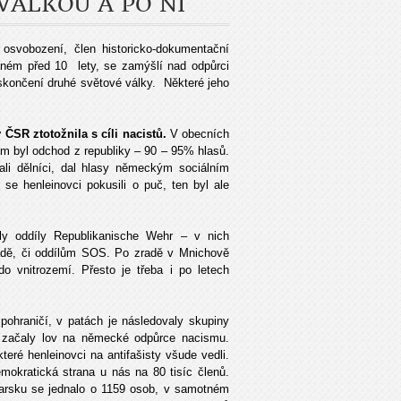
VÁLKOU A PO NÍ
osvobození, člen historicko-dokumentační
aném před 10 lety, se zamýšlí nad odpůrci
skončení druhé světové války. Některé jeho
 ČSR ztotožnila s cíli nacistů.
V obecních
em byl odchod z republiky – 90 – 95% hlasů.
li dělníci, dal hlasy německým sociálním
 henleinovci pokusili o puč, ten byl ale
ly oddíly Republikanische Wehr – v nich
rmádě, či oddílům SOS. Po zradě v Mnichově
 vnitrozemí. Přesto je třeba i po letech
pohraničí, v patách je následovaly skupiny
 začaly lov na německé odpůrce nacismu.
eré henleinovci na antifašisty všude vedli.
okratická strana u nás na 80 tisíc členů.
ovarsku se jednalo o 1159 osob, v samotném