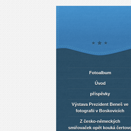
Fotoalbum
Úvod
příspěvky
Výstava Prezident Beneš ve
fotografii v Boskovicích
Z česko-německých
smiřovaček opět kouká čertov