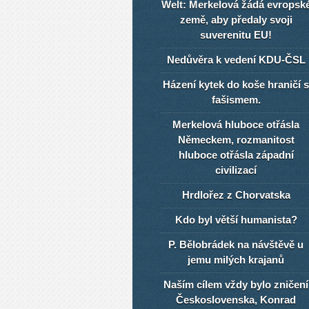
Welt: Merkelová žádá evropsk
země, aby předaly svoji
suverenitu EU!
Nedůvěra k vedení KDU-ČSL
Házení kytek do koše hraničí s
fašismem.
Merkelová hluboce otřásla
Německem, rozmanitost
hluboce otřásla západní
civilizací
Hrdlořez z Chorvatska
Kdo byl větší humanista?
P. Bělobrádek na návštěvě u
jemu milých krajanů
Naším cílem vždy bylo zničení
Československa, Konrad