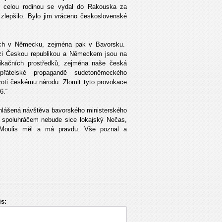
s celou rodinou se vydal do Rakouska za
zlepšilo. Bylo jim vráceno československé
ových v Německu, zejména pak v Bavorsku.
mezi Českou republikou a Německem jsou na
ikačních prostředků, zejména naše česká
epřátelské propagandě sudetoněmeckého
roti českému národu. Zlomit tyto provokace
6.“
e ohlášená návštěva bavorského ministerského
ho spoluhráčem nebude sice lokajský Nečas,
k Moulis měl a má pravdu. Vše poznal a
s: