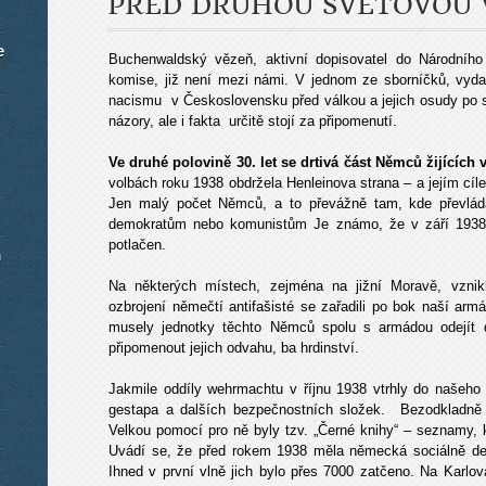
PŘED DRUHOU SVĚTOVOU 
e
Buchenwaldský vězeň, aktivní dopisovatel do Národního 
komise, již není mezi námi. V jednom ze sborníčků, vyd
nacismu v Československu před válkou a jejich osudy po 
názory, ale i fakta určitě stojí za připomenutí.
Ve druhé polovině 30. let se drtivá část Němců žijících v
volbách roku 1938 obdržela Henleinova strana – a jejím cíl
Jen malý počet Němců, a to převážně tam, kde převláda
demokratům nebo komunistům Je známo, že v září 1938 se
potlačen.
m
Na některých místech, zejména na jižní Moravě, vznik
ozbrojení němečtí antifašisté se zařadili po bok naší a
musely jednotky těchto Němců spolu s armádou odejít do
připomenout jejich odvahu, ba hrdinství.
Jakmile oddíly wehrmachtu v říjnu 1938 vtrhly do našeho 
gestapa a dalších bezpečnostních složek. Bezodkladně
Velkou pomocí pro ně byly tzv. „Černé knihy“ – seznamy, kt
Uvádí se, že před rokem 1938 měla německá sociálně dem
Ihned v první vlně jich bylo přes 7000 zatčeno. Na Karl