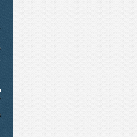
í
e
u
,
é