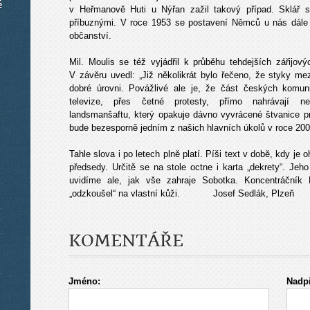
é
v Heřmanově Huti u Nýřan zažil takový případ. Sklář 
příbuznými. V roce 1953 se postavení Němců u nás dále 
občanství.
Mil. Moulis se též vyjádřil k průběhu tehdejších zářij
V závěru uvedl: „Již několikrát bylo řečeno, že styky 
dobré úrovni. Povážlivé ale je, že část českých komun
televize, přes četné protesty, přímo nahrávají n
landsmanšaftu, který opakuje dávno vyvrácené štvanice p
bude bezesporně jedním z našich hlavních úkolů v roce 200
Tahle slova i po letech plně platí. Píši text v době, kdy j
předsedy. Určitě se na stole octne i karta „dekrety“. Je
uvidíme ale, jak vše zahraje Sobotka. Koncentráční
„odzkoušel“ na vlastní kůži. Josef Sedlák, Plzeň
KOMENTÁŘE
Jméno:
Nadpi