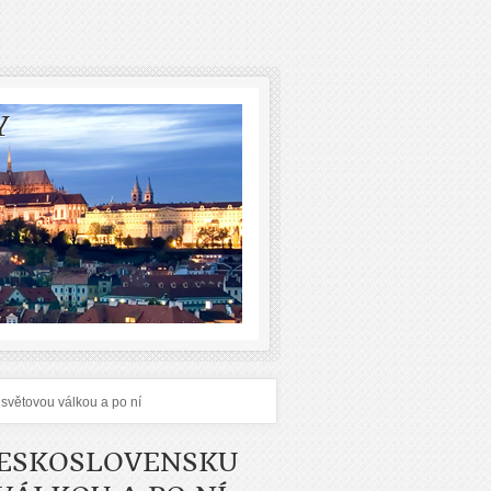
Y
světovou válkou a po ní
ČESKOSLOVENSKU