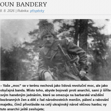
OUN BANDERY
8. 8. 2026
|
Rubrika:
příspěvky
– Vaše „moc“ se v terénu nechová jako lidová revoluční moc, ale jako
obyčejná banda. Místo toho, abyste bojovali proti anarchii, sami ji šíříte
svým hanebným jednáním, které se omezuje na barbarské vraždění
bezbranných žen a dětí z řad národnostních menšin, pálení a rabování
majetku, čímž přivoláváte na celý ukrajinský národ věčnou hanbu; vy
tuto anarchii ještě zesilujete;