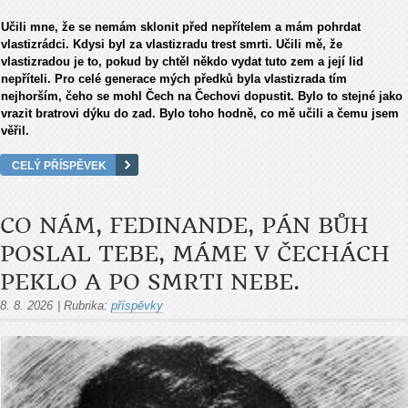
Učili mne, že se nemám sklonit před nepřítelem a mám pohrdat
vlastizrádci. Kdysi byl za vlastizradu trest smrti. Učili mě, že
vlastizradou je to, pokud by chtěl někdo vydat tuto zem a její lid
nepříteli. Pro celé generace mých předků byla vlastizrada tím
nejhorším, čeho se mohl Čech na Čechovi dopustit. Bylo to stejné jako
vrazit bratrovi dýku do zad. Bylo toho hodně, co mě učili a čemu jsem
věřil.
CELÝ PŘÍSPĚVEK
CO NÁM, FEDINANDE, PÁN BŮH
POSLAL TEBE, MÁME V ČECHÁCH
PEKLO A PO SMRTI NEBE.
8. 8. 2026
|
Rubrika:
příspěvky