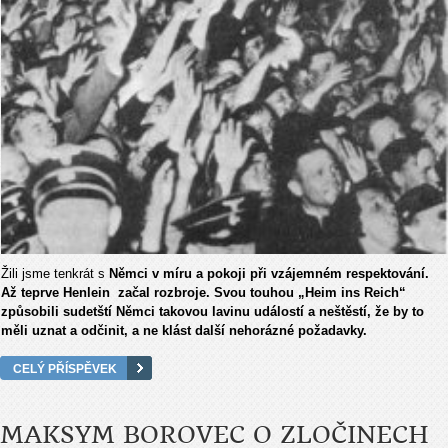
Žili jsme tenkrát s
Němci v míru a pokoji při vzájemném respektování.
Až teprve Henlein začal rozbroje. Svou touhou „Heim ins Reich“
způsobili sudetští Němci takovou lavinu událostí a neštěstí, že by to
měli uznat a odčinit, a ne klást další nehorázné požadavky.
CELÝ PŘÍSPĚVEK
MAKSYM BOROVEC O ZLOČINECH