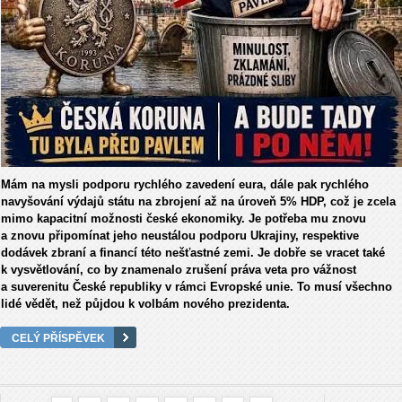
Mám na mysli podporu rychlého zavedení eura, dále pak rychlého
navyšování výdajů státu na zbrojení až na úroveň 5% HDP, což je zcela
mimo kapacitní možnosti české ekonomiky. Je potřeba mu znovu
a znovu připomínat jeho neustálou podporu Ukrajiny, respektive
dodávek zbraní a financí této nešťastné zemi. Je dobře se vracet také
k vysvětlování, co by znamenalo zrušení práva veta pro vážnost
a suverenitu České republiky v rámci Evropské unie. To musí všechno
lidé vědět, než půjdou k volbám nového prezidenta.
CELÝ PŘÍSPĚVEK