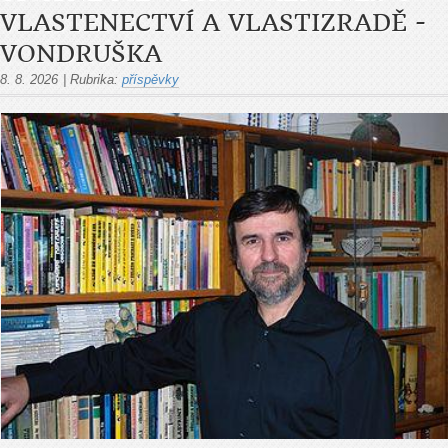
VLASTENECTVÍ A VLASTIZRADĚ -
VONDRUŠKA
8. 8. 2026
|
Rubrika:
příspěvky