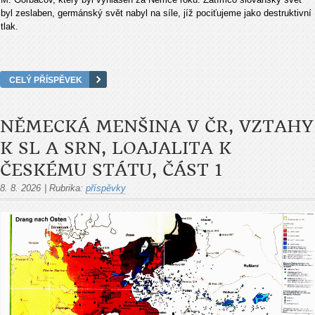
byl zeslaben, germánský svět nabyl na síle, jíž pociťujeme jako destruktivní
tlak.
CELÝ PŘÍSPĚVEK
NĚMECKÁ MENŠINA V ČR, VZTAHY
K SL A SRN, LOAJALITA K
ČESKÉMU STÁTU, ČÁST 1
8. 8. 2026
|
Rubrika:
příspěvky