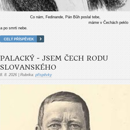
Co nám, Fedinande, Pán Bůh poslal tebe,
máme v Čechách peklo
a po smrti nebe.
CELÝ PŘÍSPĚVEK
PALACKÝ - JSEM ČECH RODU
SLOVANSKÉHO
8. 8. 2026
|
Rubrika:
příspěvky