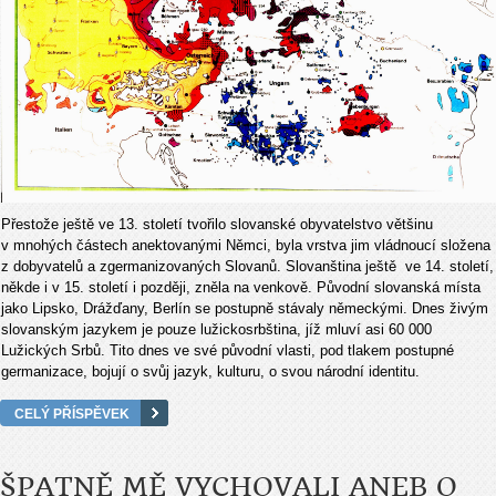
Přestože ještě ve 13. století tvořilo slovanské obyvatelstvo většinu
v mnohých částech anektovanými Němci, byla vrstva jim vládnoucí složena
z dobyvatelů a zgermanizovaných Slovanů. Slovanština ještě ve 14. století,
někde i v 15. století i později, zněla na venkově. Původní slovanská místa
jako Lipsko, Drážďany, Berlín se postupně stávaly německými. Dnes živým
slovanským jazykem je pouze lužickosrbština, jíž mluví asi 60 000
Lužických Srbů. Tito dnes ve své původní vlasti, pod tlakem postupné
germanizace, bojují o svůj jazyk, kulturu, o svou národní identitu.
CELÝ PŘÍSPĚVEK
ŠPATNĚ MĚ VYCHOVALI ANEB O