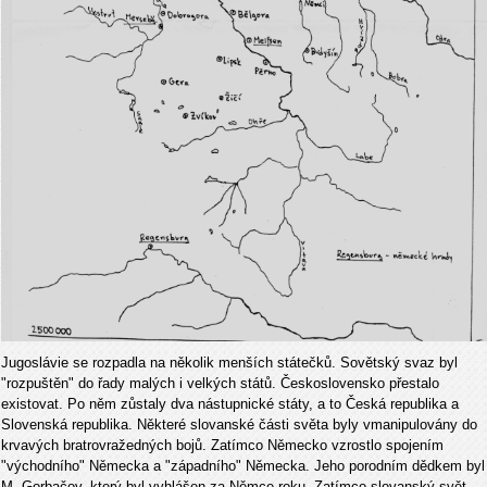
Jugoslávie se rozpadla na několik menších státečků. Sovětský svaz byl
"rozpuštěn" do řady malých i velkých států. Československo přestalo
existovat. Po něm zůstaly dva nástupnické státy, a to Česká republika a
Slovenská republika. Některé slovanské části světa byly vmanipulovány do
krvavých bratrovražedných bojů. Zatímco Německo vzrostlo spojením
"východního" Německa a "západního" Německa. Jeho porodním dědkem byl
M. Gorbačov, který byl vyhlášen za Němce roku. Zatímco slovanský svět