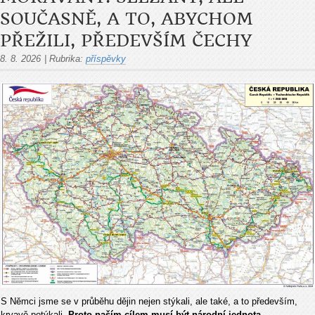
SOUČASNĚ, A TO, ABYCHOM
PŘEŽILI, PŘEDEVŠÍM ČECHY
8. 8. 2026
|
Rubrika:
příspěvky
S Němci jsme se v průběhu dějin nejen stýkali, ale také, a to především,
krvavě potýkali.
Proto naším cílem musí být národní jednota