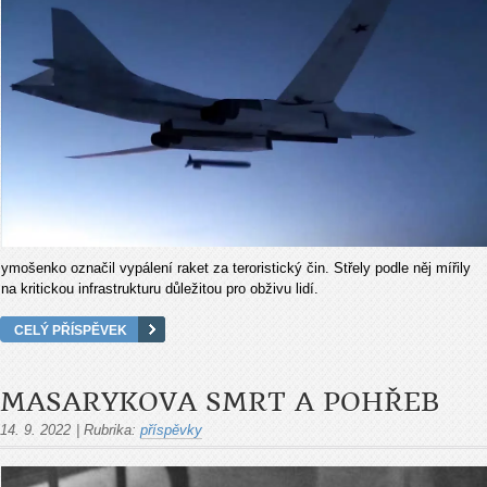
ymošenko označil vypálení raket za teroristický čin. Střely podle něj mířily
na kritickou infrastrukturu důležitou pro obživu lidí.
CELÝ PŘÍSPĚVEK
MASARYKOVA SMRT A POHŘEB
14. 9. 2022
|
Rubrika:
příspěvky