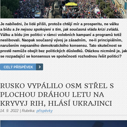
Je nabíledni, že lidé přišli, protože chtějí mír a prosperitu, ne válku
a bídu a
že nejsou spokojeni s tím, jak současná vláda krizi zvládá
.
Válku a bídu jim politici v rámci volebních kampaní a programů totiž
neslibovali. Naopak současný vývoj je zásadním, ne-li principiálním,
narušením nepsaného demokratického konsensu. Tato skutečnost se
prostě nemůže obejít bez politických důsledků. Otázkou nicméně je, jak
se rozpadající se konsensus ve společnosti rozhodnou řešit politici?
CELÝ PŘÍSPĚVEK
RUSKO VYPÁLILO OSM STŘEL S
PLOCHOU DRÁHOU LETU NA
KRYVYJ RIH, HLÁSÍ UKRAJINCI
14. 9. 2022
|
Rubrika:
příspěvky