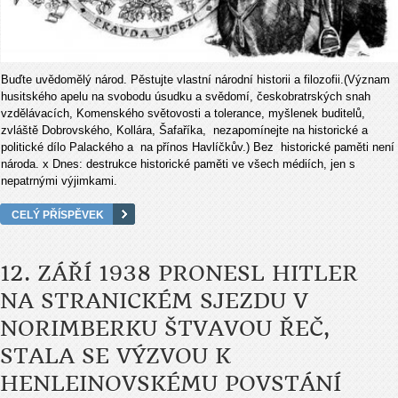
Buďte uvědomělý národ. Pěstujte vlastní národní historii a filozofii.(Význam
husitského apelu na svobodu úsudku a svědomí, českobratrských snah
vzdělávacích, Komenského světovosti a tolerance, myšlenek buditelů,
zvláště Dobrovského, Kollára, Šafaříka, nezapomínejte na historické a
politické dílo Palackého a na přínos Havlíčkův.) Bez historické paměti není
národa. x Dnes: destrukce historické paměti ve všech médiích, jen s
nepatrnými výjimkami.
CELÝ PŘÍSPĚVEK
12. ZÁŘÍ 1938 PRONESL HITLER
NA STRANICKÉM SJEZDU V
NORIMBERKU ŠTVAVOU ŘEČ,
STALA SE VÝZVOU K
HENLEINOVSKÉMU POVSTÁNÍ