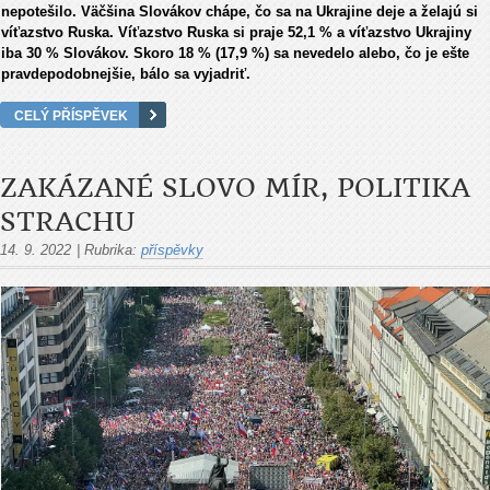
nepotešilo. Väčšina Slovákov chápe, čo sa na Ukrajine deje a želajú si
víťazstvo Ruska. Víťazstvo Ruska si praje 52,1 % a víťazstvo Ukrajiny
iba 30 % Slovákov. Skoro 18 % (17,9 %) sa nevedelo alebo, čo je ešte
pravdepodobnejšie, bálo sa vyjadriť.
CELÝ PŘÍSPĚVEK
ZAKÁZANÉ SLOVO MÍR, POLITIKA
STRACHU
14. 9. 2022
|
Rubrika:
příspěvky