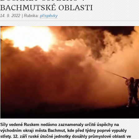
BACHMUTSKÉ OBLASTI
14. 9. 2022
|
Rubrika:
příspěvky
Síly vedené Ruskem nedávno zaznamenaly určité úspěchy na
východním okraji města Bachmut, kde před týdny poprvé vypukly
střety. 12. září ruské útočné jednotky dosáhly průmyslové oblasti ve