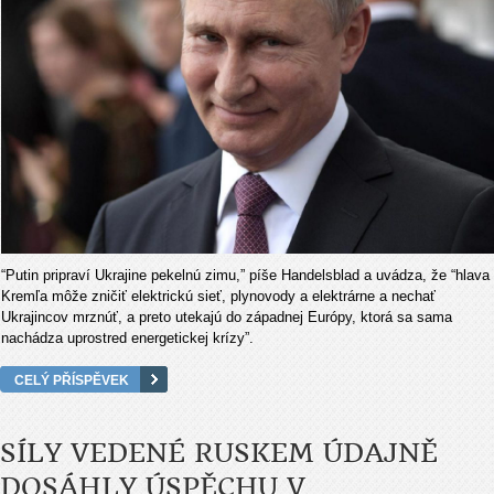
“Putin pripraví Ukrajine pekelnú zimu,” píše Handelsblad a uvádza, že “hlava
Kremľa môže zničiť elektrickú sieť, plynovody a elektrárne a nechať
Ukrajincov mrznúť, a preto utekajú do západnej Európy, ktorá sa sama
nachádza uprostred energetickej krízy”.
CELÝ PŘÍSPĚVEK
SÍLY VEDENÉ RUSKEM ÚDAJNĚ
DOSÁHLY ÚSPĚCHU V