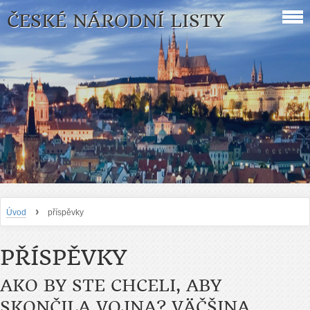
ČESKÉ NÁRODNÍ LISTY
›
Úvod
příspěvky
PŘÍSPĚVKY
AKO BY STE CHCELI, ABY
SKONČILA VOJNA? VÄČŠINA