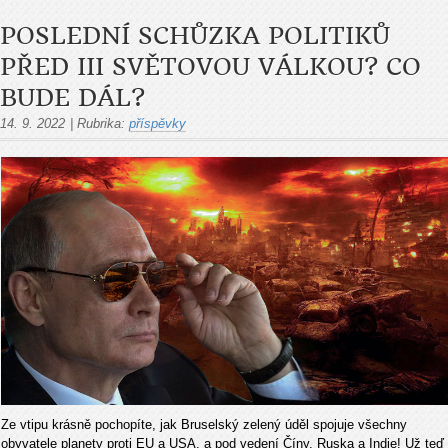
POSLEDNÍ SCHŮZKA POLITIKŮ
PŘED III SVĚTOVOU VÁLKOU? CO
BUDE DÁL?
14. 9. 2022
|
Rubrika:
příspěvky
Ze vtipu krásně pochopíte, jak Bruselský zelený úděl spojuje všechny
obyvatele planety proti EU a USA, a pod vedení Číny, Ruska a Indie! Už teď