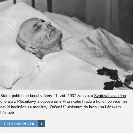
Státní pohřeb se konal v úterý 21. září 1937 za zvuku
Svatováclavského
chorálu
z Plečnikovy sloupové síně Pražského hradu a končil po více než
devíti hodinách za modlitby „Otčenáš“ uložením do hrobu na Lánském
hřbitově.
CELÝ PŘÍSPĚVEK