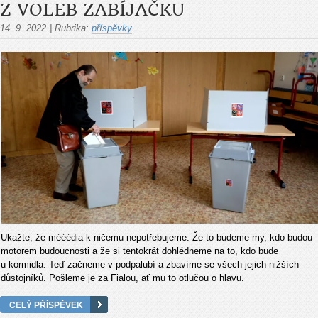
Z VOLEB ZABÍJAČKU
14. 9. 2022
|
Rubrika:
příspěvky
Ukažte, že mééédia k ničemu nepotřebujeme. Že to budeme my, kdo budou
motorem budoucnosti a že si tentokrát dohlédneme na to, kdo bude
u kormidla. Teď začneme v podpalubí a zbavíme se všech jejich nižších
důstojníků. Pošleme je za Fialou, ať mu to otlučou o hlavu.
CELÝ PŘÍSPĚVEK