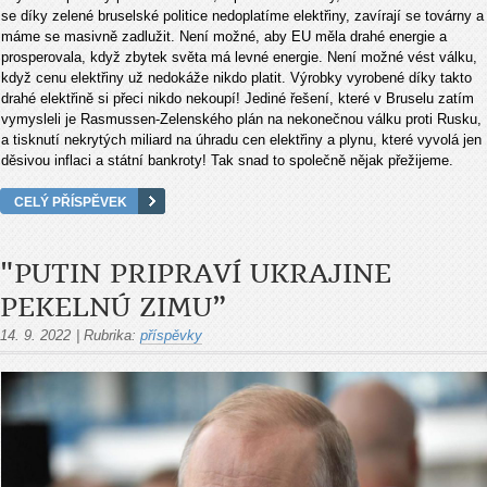
se díky zelené bruselské politice nedoplatíme elektřiny, zavírají se továrny a
máme se masivně zadlužit. Není možné, aby EU měla drahé energie a
prosperovala, když zbytek světa má levné energie. Není možné vést válku,
když cenu elektřiny už nedokáže nikdo platit. Výrobky vyrobené díky takto
drahé elektřině si přeci nikdo nekoupí! Jediné řešení, které v Bruselu zatím
vymysleli je Rasmussen-Zelenského plán na nekonečnou válku proti Rusku,
a tisknutí nekrytých miliard na úhradu cen elektřiny a plynu, které vyvolá jen
děsivou inflaci a státní bankroty! Tak snad to společně nějak přežijeme.
CELÝ PŘÍSPĚVEK
"PUTIN PRIPRAVÍ UKRAJINE
PEKELNÚ ZIMU”
14. 9. 2022
|
Rubrika:
příspěvky