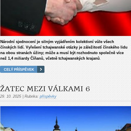
Národní sjednocení je silným vyjádřením kolektivní vůle všech
čínských lidí. Vyřešení tchajwanské otázky je záležitostí čínského lidu
na obou stranách úžiny; může a musí být rozhodnuto společně více
než 1,4 miliardy Číňanů, včetně tchajwanských krajanů
.
CELÝ PŘÍSPĚVEK
ŽATEC MEZI VÁLKAMI 6
29. 10. 2025
|
Rubrika:
příspěvky