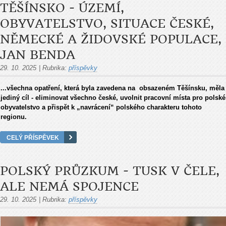
TĚŠÍNSKO - ÚZEMÍ,
OBYVATELSTVO, SITUACE ČESKÉ,
NĚMECKÉ A ŽIDOVSKÉ POPULACE,
JAN BENDA
29. 10. 2025
|
Rubrika:
příspěvky
...všechna opatření, která byla zavedena na obsazeném Těšínsku, měla
jediný cíl - eliminovat všechno české, uvolnit pracovní místa pro polské
obyvatelstvo a přispět k „navrácení“ polského charakteru tohoto
regionu.
CELÝ PŘÍSPĚVEK
POLSKÝ PRŮZKUM - TUSK V ČELE,
ALE NEMÁ SPOJENCE
29. 10. 2025
|
Rubrika:
příspěvky