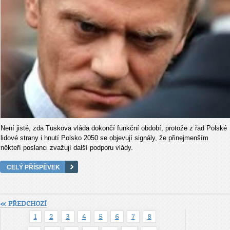
Není jisté, zda Tuskova vláda dokončí funkční období, protože z řad Polské
lidové strany i hnutí Polsko 2050 se objevují signály, že přinejmenším
někteří poslanci zvažují další podporu vlády.
CELÝ PŘÍSPĚVEK
« PŘEDCHOZÍ
1
2
3
4
5
6
7
8