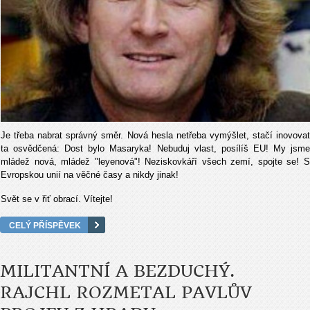
Je třeba nabrat správný směr. Nová hesla netřeba vymýšlet, stačí inovovat
ta osvědčená: Dost bylo Masaryka! Nebuduj vlast, posílíš EU! My jsme
mládež nová, mládež "leyenová"! Neziskovkáří všech zemí, spojte se! S
Evropskou unií na věčné časy a nikdy jinak!
Svět se v řiť obrací. Vítejte!
CELÝ PŘÍSPĚVEK
MILITANTNÍ A BEZDUCHÝ.
RAJCHL ROZMETAL PAVLŮV