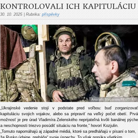
KONTROLOVALI ICH KAPITULÁCIU
30. 10. 2025
|
Rubrika:
příspěvky
„Ukrajinské vedenie stojí v podstate pred voľbou: buď zorganizovať
kapituláciu svojich vojakov, alebo sa pripraviť na veľký počet obetí. Prvá
možnosť je pre úrad Vladimíra Zelenského neprijateľná kvôli banálnej pýche
a neschopnosti triezvo posúdiť situáciu na fronte,“ hovorí Kozjulin.
„Tomuto napomáhajú aj západné médiá, ktoré sa predháňajú v písaní o tom,
že Rusko údajne „preháňa“ svoje úspechy. To však ponúka všetkým