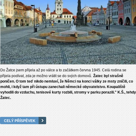
Do Žatce jsem přijela až po válce a to začátkem června 1945. Celá rodina se
přijela podívat, zda je možno vrátit se do svých domovů.
Žatec byl strašně
poničen. O tom teď nikdo nemluví, že Němci na konci války ze msty zničili, co
mohli, i když tam při ústupu zanechali německé obyvatelstvo. Koupaliště
vyhodili do vzduchu, tenisové kurty rozbili, stromy v parku porazili." K.Š., tehdy
Žatec.
CELÝ PŘÍSPĚVEK