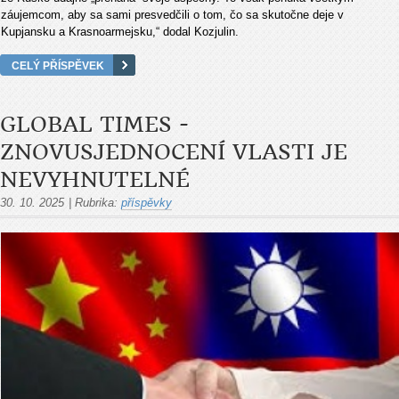
záujemcom, aby sa sami presvedčili o tom, čo sa skutočne deje v
Kupjansku a Krasnoarmejsku,“ dodal Kozjulin.
CELÝ PŘÍSPĚVEK
GLOBAL TIMES -
ZNOVUSJEDNOCENÍ VLASTI JE
NEVYHNUTELNÉ
30. 10. 2025
|
Rubrika:
příspěvky