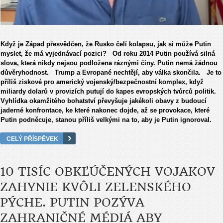
Když je Západ přesvědčen, že Rusko čelí kolapsu, jak si může Putin
myslet, že má vyjednávací pozici? Od roku 2014 Putin používá silná
slova, která nikdy nejsou podložena ráznými činy. Putin nemá žádnou
důvěryhodnost. Trump a Evropané nechtějí, aby válka skončila. Je to
příliš ziskové pro americký vojenský/bezpečnostní komplex, když
miliardy dolarů v provizích putují do kapes evropských tvůrců politik.
Vyhlídka okamžitého bohatství převyšuje jakékoli obavy z budoucí
jaderné konfrontace, ke které nakonec dojde, až se provokace, které
Putin podněcuje, stanou příliš velkými na to, aby je Putin ignoroval.
CELÝ PŘÍSPĚVEK
10 TISÍC OBKĽÚČENÝCH VOJAKOV
ZAHYNIE KVÔLI ZELENSKÉHO
PÝCHE. PUTIN POZÝVA
ZAHRANIČNÉ MÉDIÁ ABY