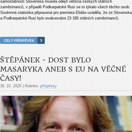
samostatnosti Slovenska musela odejít většina českých státních
zaměstnanců, v případě Podkarpatské Rusi se to týkalo všech těchto osob.
Souhrnná statistika připravená pro premiéra Eliáše uváděla, že ze Slovenska
a Podkarpatské Rusi bylo evakuováno 23 185 státních zaměstnanců.
CELÝ PŘÍSPĚVEK
ŠTĚPÁNEK - DOST BYLO
MASARYKA ANEB S EU NA VĚČNÉ
ČASY!
30. 10. 2025
|
Rubrika:
příspěvky