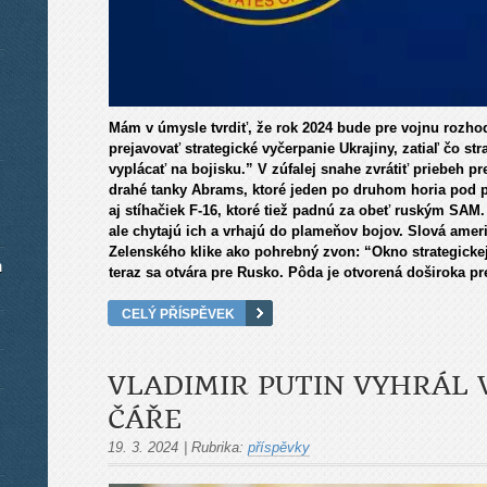
Mám v úmysle tvrdiť, že rok 2024 bude pre vojnu rozhodu
prejavovať strategické vyčerpanie Ukrajiny, zatiaľ čo st
vyplácať na bojisku.” V zúfalej snahe zvrátiť priebeh p
drahé tanky Abrams, ktoré jeden po druhom horia pod 
aj stíhačiek F-16, ktoré tiež padnú za obeť ruským SAM.
ale chytajú ich a vrhajú do plameňov bojov. Slová ame
Zelenského klike ako pohrebný zvon: “Okno strategickej 
m
teraz sa otvára pre Rusko. Pôda je otvorená doširoka pr
CELÝ PŘÍSPĚVEK
VLADIMIR PUTIN VYHRÁL 
ČÁŘE
19. 3. 2024
|
Rubrika:
příspěvky