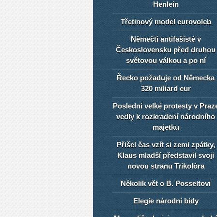
Henlein
Třetinový model eurovoleb
Němečtí antifašisté v
Československu před druhou
světovou válkou a po ní
Řecko požaduje od Německa
320 miliard eur
Poslední velké protesty v Praz
vedly k rozkradení národního
majetku
Přišel čas vzít si zemi zpátky,
Klaus mladší představil svoji
novou stranu Trikolóra
Několik vět o B. Posseltovi
Elegie národní bídy