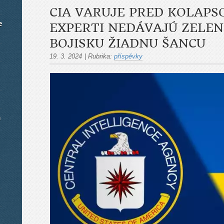
CIA VARUJE PRED KOLAPS
e
EXPERTI NEDÁVAJÚ ZELE
BOJISKU ŽIADNU ŠANCU
19. 3. 2024
|
Rubrika:
příspěvky
m