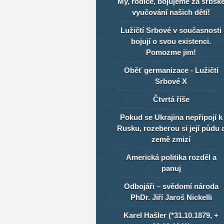
My, rodiče, bojujeme za srbsk
vyučování našich dětí!
Lužičtí Srbové v současnosti
bojují o svou existenci.
Pomozme jim!
Oběť germanizace - Lužičtí
Srbové X
Čtvrtá říše
Pokud se Ukrajina nepřipojí k
Rusku, rozeberou si její půdu 
země zmizí
Americká politika rozděl a
panuj
Odbojáři – svědomí národa
PhDr. Jiří Jaroš Nickelli
Karel Hašler (*31.10.1879, +