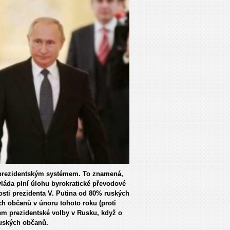
s prezidentským systémem. To znamená,
vláda plní úlohu byrokratické převodové
sti prezidenta V. Putina od 80% ruských
ch občanů v únoru tohoto roku (proti
kem prezidentské volby v Rusku, když o
ruských občanů.