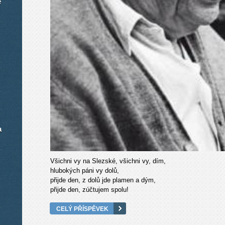
é
a
Všichni vy na Slezské, všichni vy, dím,
hlubokých páni vy dolů,
přijde den, z dolů jde plamen a dým,
přijde den, zúčtujem spolu!
CELÝ PŘÍSPĚVEK