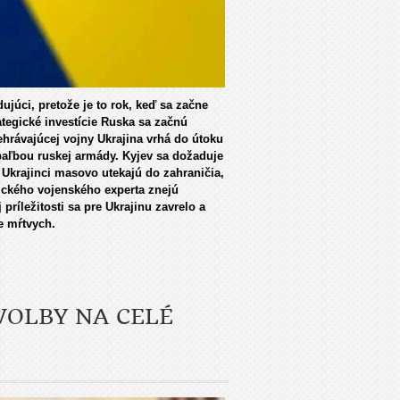
júci, pretože je to rok, keď sa začne
rategické investície Ruska sa začnú
rehrávajúcej vojny Ukrajina vrhá do útoku
paľbou ruskej armády. Kyjev sa dožaduje
 Ukrajinci masovo utekajú do zahraničia,
rického vojenského experta znejú
príležitosti sa pre Ukrajinu zavrelo a
e mŕtvych.
VOLBY NA CELÉ