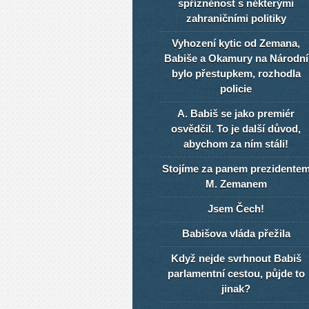
spřízněnost s některými
zahraničními politiky
Vyhození kytic od Zemana,
Babiše a Okamury na Národní
bylo přestupkem, rozhodla
policie
A. Babiš se jako premiér
osvědčil. To je další důvod,
abychom za ním stáli!
Stojíme za panem prezidente
M. Zemanem
Jsem Čech!
Babišova vláda přežila
Když nejde svrhnout Babiš
parlamentní cestou, půjde to
jinak?