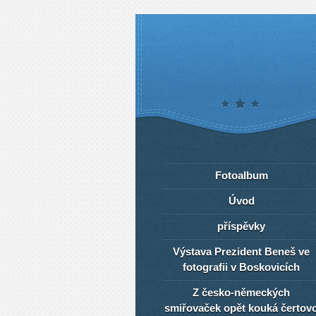
Fotoalbum
Úvod
příspěvky
Výstava Prezident Beneš ve
fotografii v Boskovicích
Z česko-německých
smiřovaček opět kouká čertov