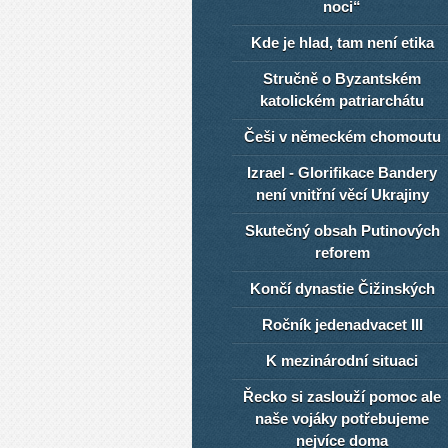
noci“
Kde je hlad, tam není etika
Stručně o Byzantském
katolickém patriarchátu
Češi v německém chomoutu
Izrael - Glorifikace Bandery
není vnitřní věcí Ukrajiny
Skutečný obsah Putinových
reforem
Končí dynastie Čižinských
Ročník jedenadvacet III
K mezinárodní situaci
Řecko si zaslouží pomoc ale
naše vojáky potřebujeme
nejvíce doma