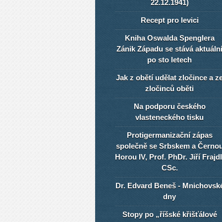
22.12.1941)
Recept pro levici
Kniha Oswalda Spenglera
Zánik Západu se stává aktuáln
po sto letech
Jak z obětí udělat zločince a z
zločinců oběti
Na podporu českého
vlasteneckého tisku
Protigermanizační zápas
společně se Srbskem a Černo
Horou IV, Prof. PhDr. Jiří Frajdl
CSc.
Dr. Edvard Beneš - Mnichovsk
dny
Stopy po „říšské křišťálové