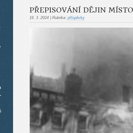
PŘEPISOVÁNÍ DĚJIN MÍSTO
19. 3. 2024
|
Rubrika:
příspěvky
í
e
u
,
é