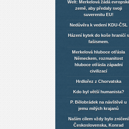
Welt: Merkelová žádá evropsk
země, aby předaly svoji
suverenitu EU!
Nedůvěra k vedení KDU-ČSL
Házení kytek do koše hraničí s
fašismem.
Merkelová hluboce otřásla
Německem, rozmanitost
hluboce otřásla západní
civilizací
Hrdlořez z Chorvatska
Kdo byl větší humanista?
P. Bělobrádek na návštěvě u
jemu milých krajanů
Naším cílem vždy bylo zničení
Československa, Konrad