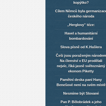
kopýtko?
Cílem Němců byla germanizac
českého národa
„Herglovy“ téze:
Havel a humanitární
bombardování
Slova písně od K.Hašlera
Češi jsou poraženým národe
Na členství v EU prodělali
nejvíc, říká jasně světoznámý
ekonom Piketty
Pamětní deska paní Hany
Benešové není na svém místě
Nesmíme být Slované
Pan P. Bělobrádek a jeho