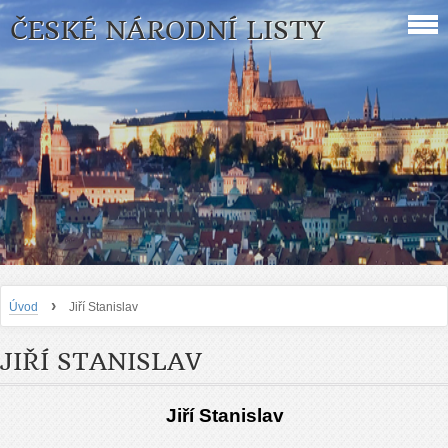
ČESKÉ NÁRODNÍ LISTY
›
Úvod
Jiří Stanislav
JIŘÍ STANISLAV
J
i
ří
Stanislav