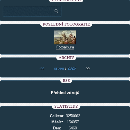
POSLEDNÍ FOTOGRAFIE
Fotoalbum
ARCHIV
<<
srpen
/
2026
>>
RSS
Přehled zdrojů
STATISTIKY
Celkem:
3250662
Měsíc:
154957
Den:
6460