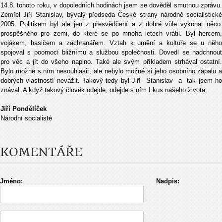
14.8. tohoto roku, v dopoledních hodinách jsem se dov
ě
d
ě
l smutnou zpr
á
vu
Zem
ř
el Ji
ří
Stanislav, b
ý
val
ý
p
ř
edseda
Č
esk
é
strany n
á
rodn
ě
socialistick
é
2005. Politikem byl ale jen z p
ř
esv
ě
d
č
en
í
a z dobr
é
v
ů
le vykonat n
ě
co
prosp
ěš
n
é
ho pro zemi, do kter
é
se po mnoha letech vr
á
til. Byl hercem
voj
á
kem, hasi
č
em a z
á
chran
ář
em. Vztah k um
ě
n
í
a kultu
ř
e se u n
ě
h
spojoval s poomoc
í
bli
ž
n
í
mu a slu
ž
bou spole
č
nosti. Dovedl se nadchnou
pro v
ě
c a j
í
t do v
š
eho naplno. Tak
é
ale sv
ý
m p
ří
kladem strh
á
val ostatn
í
.
Bylo mo
ž
n
é
s n
í
m nesouhlasit, ale nebylo mo
ž
n
é
si jeho osobn
í
ho z
á
palu a
dobr
ý
ch vlastnost
í
nev
áž
it. Takov
ý
tedy byl Ji
ří
Stanislav a tak jsem h
znával. A když takový
č
lov
ě
k odejde, odejde s n
í
m I kus na
š
eho
ž
ivota.
Ji
ří
Pond
ě
l
íč
ek
Národní socialisté
KOMENTÁŘE
Jméno:
Nadpis: