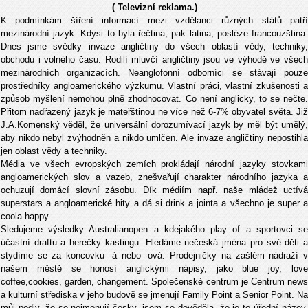
( Televizní reklama.)
K podmínkám šíření informací mezi vzdělanci různých států patří
mezinárodní jazyk. Kdysi to byla řečtina, pak latina, posléze francouzština.
Dnes jsme svědky invaze angličtiny do všech oblastí vědy, techniky,
obchodu i volného času. Rodilí mluvčí angličtiny jsou ve výhodě ve všech
mezinárodních organizacích. Neanglofonní odborníci se stávají pouze
prostředníky angloamerického výzkumu. Vlastní práci, vlastní zkušenosti a
způsob myšlení nemohou plně zhodnocovat. Co není anglicky, to se nečte.
Přitom nadřazený jazyk je mateřštinou ne více než 6-7% obyvatel světa. Již
J.A.Komenský věděl, že universální dorozumívací jazyk by měl být umělý,
aby nikdo nebyl zvýhodněn a nikdo umlčen. Ale invaze angličtiny nepostihla
jen oblast vědy a techniky.
Média ve všech evropských zemích prokládají národní jazyky stovkami
angloamerických slov a vazeb, znešvařují charakter národního jazyka a
ochuzují domácí slovní zásobu. Dík médiím např. naše mládež uctívá
superstars a angloamerické hity a dá si drink a jointa a všechno je super a
coola happy.
Sledujeme výsledky Australianopen a kdejakého play of a sportovci se
účastní draftu a herečky kastingu. Hledáme nečeská jména pro své děti a
stydíme se za koncovku -á nebo -ová. Prodejničky na zašlém nádraží v
našem městě se honosí anglickými nápisy, jako blue joy, love
coffee,cookies, garden, changement. Společenské centrum je Centrum news
a kulturní střediska v jeho budově se jmenují Family Point a Senior Point. Na
můj podiv, že se nejmenují česky, jsem se dověděla, že je to úřední název,