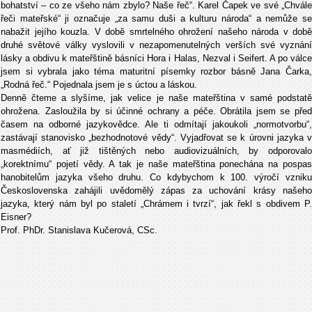
bohatství – co ze všeho nám zbylo? Naše řeč“. Karel Čapek ve své „Chvále
řeči mateřské“ ji označuje „za samu duši a kulturu národa“ a nemůže se
nabažit jejího kouzla. V době smrtelného ohrožení našeho národa v době
druhé světové války vyslovili v nezapomenutelných verších své vyznání
lásky a obdivu k mateřštině básníci Hora i Halas, Nezval i Seifert. A po válce
jsem si vybrala jako téma maturitní písemky rozbor básně Jana Čarka,
„Rodná řeč.“ Pojednala jsem je s úctou a láskou.
Denně čteme a slyšíme, jak velice je naše mateřština v samé podstatě
ohrožena. Zasloužila by si účinné ochrany a péče. Obrátila jsem se před
časem na odborné jazykovědce. Ale ti odmítají jakoukoli „normotvorbu“,
zastávají stanovisko „bezhodnotové vědy“. Vyjadřovat se k úrovni jazyka v
masmédiích, ať již tištěných nebo audiovizuálních, by odporovalo
„korektnímu“ pojetí vědy. A tak je naše mateřština ponechána na pospas
hanobitelům jazyka všeho druhu. Co kdybychom k 100. výročí vzniku
Československa zahájili uvědomělý zápas za uchování krásy našeho
jazyka, který nám byl po staletí „Chrámem i tvrzí“, jak řekl s obdivem P.
Eisner?
Prof. PhDr. Stanislava Kučerová, CSc.