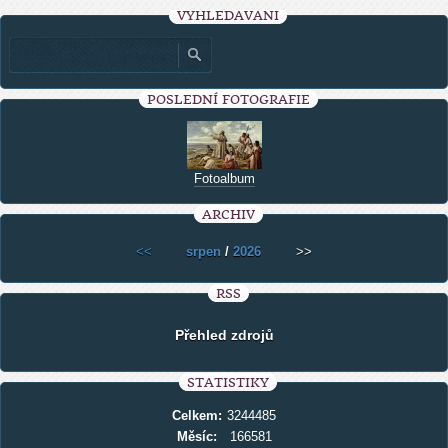
VYHLEDÁVÁNÍ
POSLEDNÍ FOTOGRAFIE
Fotoalbum
ARCHIV
<<
srpen
/
2026
>>
RSS
Přehled zdrojů
STATISTIKY
Celkem:
3244485
Měsíc:
166581