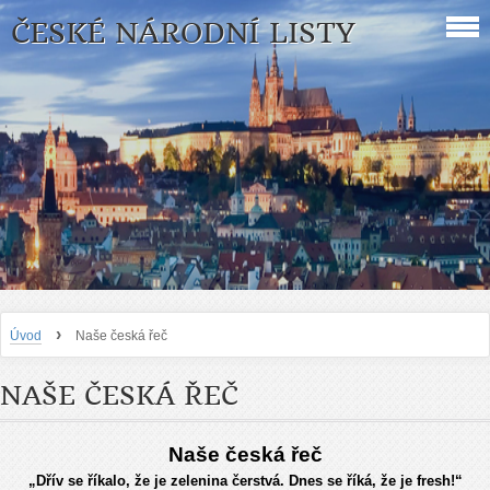
ČESKÉ NÁRODNÍ LISTY
›
Úvod
Naše česká řeč
NAŠE ČESKÁ ŘEČ
Naše česká řeč
„Dřív se říkalo, že je zelenina čerstvá. Dnes se říká, že je fresh!“