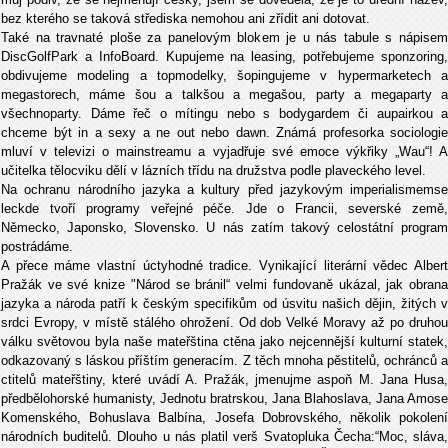
bez kterého se taková střediska nemohou ani zřídit ani dotovat.
Také na travnaté ploše za panelovým blokem je u nás tabule s nápisem
DiscGolfPark a InfoBoard. Kupujeme na leasing, potřebujeme sponzoring,
obdivujeme modeling a topmodelky, šopingujeme v hypermarketech a
megastorech, máme šou a talkšou a megašou, party a megaparty a
všechnoparty. Dáme řeč o mítingu nebo s bodygardem či aupairkou a
chceme být in a sexy a ne out nebo dawn. Známá profesorka sociologie
mluví v televizi o mainstreamu a vyjadřuje své emoce výkřiky „Wau“! A
učitelka tělocviku dělí v lázních třídu na družstva podle plaveckého level.
Na ochranu národního jazyka a kultury před jazykovým imperialismemse
leckde tvoří programy veřejné péče. Jde o Francii, severské země,
Německo, Japonsko, Slovensko. U nás zatím takový celostátní program
postrádáme.
A přece máme vlastní úctyhodné tradice. Vynikající literární vědec Albert
Pražák ve své knize "Národ se bránil“ velmi fundovaně ukázal, jak obrana
jazyka a národa patří k českým specifikům od úsvitu našich dějin, žitých v
srdci Evropy, v místě stálého ohrožení. Od dob Velké Moravy až po druhou
válku světovou byla naše mateřština ctěna jako nejcennější kulturní statek,
odkazovaný s láskou příštím generacím. Z těch mnoha pěstitelů, ochránců a
ctitelů mateřštiny, které uvádí A. Pražák, jmenujme aspoň M. Jana Husa,
předbělohorské humanisty, Jednotu bratrskou, Jana Blahoslava, Jana Amose
Komenského, Bohuslava Balbína, Josefa Dobrovského, několik pokolení
národních buditelů. Dlouho u nás platil verš Svatopluka Čecha:“Moc, sláva,