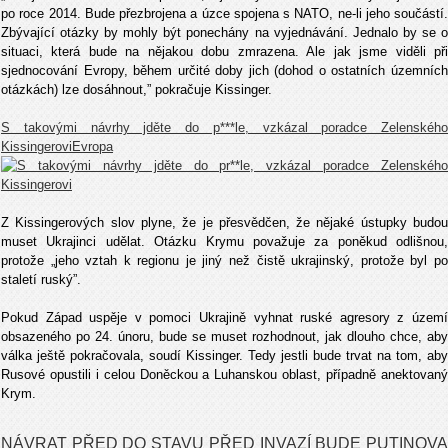
po roce 2014. Bude přezbrojena a úzce spojena s NATO, ne-li jeho součástí.
Zbývající otázky by mohly být ponechány na vyjednávání. Jednalo by se o
situaci, která bude na nějakou dobu zmrazena. Ale jak jsme viděli při
sjednocování Evropy, během určité doby jich (dohod o ostatních územních
otázkách) lze dosáhnout,” pokračuje Kissinger.
S takovými návrhy jděte do p***le, vzkázal poradce Zelenského
KissingeroviEvropa
Z Kissingerových slov plyne, že je přesvědčen, že nějaké ústupky budou
muset Ukrajinci udělat. Otázku Krymu považuje za poněkud odlišnou,
protože „jeho vztah k regionu je jiný než čistě ukrajinský, protože byl po
staletí ruský”.
Pokud Západ uspěje v pomoci Ukrajině vyhnat ruské agresory z území
obsazeného po 24. únoru, bude se muset rozhodnout, jak dlouho chce, aby
válka ještě pokračovala, soudí Kissinger. Tedy jestli bude trvat na tom, aby
Rusové opustili i celou Doněckou a Luhanskou oblast, případně anektovaný
Krym.
NÁVRAT PŘED DO STAVU PŘED INVAZÍ BUDE PUTINOVA