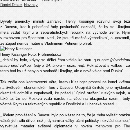
Daniel Drake
,
Novinky
Bývalý americký ministr zahraničí Henry Kissinger rozvinul svoji tezi
z Davosu, kde k pohoršení řady posluchačů naznačil, že by se Ukrajina
měla vzdát Krymu a separatistických republik na východě země. Nyní
v rozhovoru pro Spectator uvedl, že jsou tři možná východiska¨, a upozornil,
že Západ nemusí nutně s Vladimirem Putinem prohrát.
Henry Kissinger Foto: Profimedia.cz
„Ideální by bylo, kdyby se dělící čára vrátila ke statu quo ante
(původnímu
stavu před válkou, tedy k 24. únoru – pozn. red)
. Pokračovat s válkou i z
tento bod by už nebylo o svobodě Ukrajiny, ale o nové válce proti Rusku”.
Tak zněla ona kontroverzní věta, kterou Kissinger pronesl na konci května
na Světovém ekonomickém fóru v Davosu. Ukrajinští činitelé jeho myšlenku
okamžitě odmítli a zopakovali, že požadují úplné stažení ruských vojsk, a
také to, že se Moskva vzdá nároku na všechna ukrajinská území, tedy
včetně Krymu a takzvaných republik v Doněcké a Luhanské oblasti.
„Účelem prohlášení v Davosu bylo poukázat na to, že je třeba vyřešit otázku
válečných cílů dříve, než ji dynamika války učiní politicky nezvládnutelnou,”
vysvětluje matador světové diplomacie v novém
rozhovoru pro The