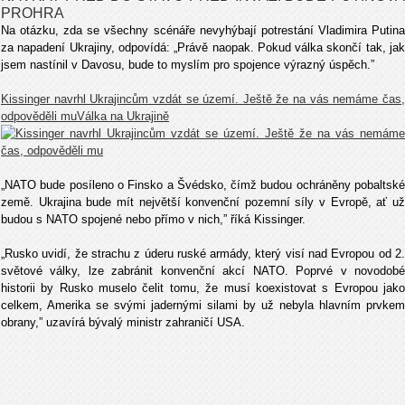
PROHRA
Na otázku, zda se všechny scénáře nevyhýbají potrestání Vladimira Putina
za napadení Ukrajiny, odpovídá: „Právě naopak. Pokud válka skončí tak, jak
jsem nastínil v Davosu, bude to myslím pro spojence výrazný úspěch.”
Kissinger navrhl Ukrajincům vzdát se území. Ještě že na vás nemáme čas,
odpověděli muVálka na Ukrajině
„NATO bude posíleno o Finsko a Švédsko, čímž budou ochráněny pobaltské
země. Ukrajina bude mít největší konvenční pozemní síly v Evropě, ať už
budou s NATO spojené nebo přímo v nich,” říká Kissinger.
„Rusko uvidí, že strachu z úderu ruské armády, který visí nad Evropou od 2.
světové války, lze zabránit konvenční akcí NATO. Poprvé v novodobé
historii by Rusko muselo čelit tomu, že musí koexistovat s Evropou jako
celkem, Amerika se svými jadernými silami by už nebyla hlavním prvkem
obrany,” uzavírá bývalý ministr zahraničí USA.