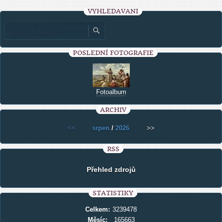
VYHLEDÁVÁNÍ
POSLEDNÍ FOTOGRAFIE
Fotoalbum
ARCHIV
<<
srpen
/
2026
>>
RSS
Přehled zdrojů
STATISTIKY
Celkem:
3239478
Měsíc:
165663