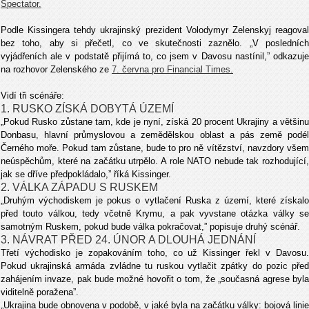
Spectator.
Podle Kissingera tehdy ukrajinský prezident Volodymyr Zelenskyj reagoval
bez toho, aby si přečetl, co ve skutečnosti zaznělo. „V posledních
vyjádřeních ale v podstatě přijímá to, co jsem v Davosu nastínil,” odkazuje
na rozhovor Zelenského ze
7. června pro Financial Times.
Vidí tři scénáře:
1. RUSKO ZÍSKÁ DOBYTÁ ÚZEMÍ
„Pokud Rusko zůstane tam, kde je nyní, získá 20 procent Ukrajiny a většinu
Donbasu, hlavní průmyslovou a zemědělskou oblast a pás země podél
Černého moře. Pokud tam zůstane, bude to pro ně vítězství, navzdory všem
neúspěchům, které na začátku utrpělo. A role NATO nebude tak rozhodující,
jak se dříve předpokládalo,” říká Kissinger.
2. VÁLKA ZÁPADU S RUSKEM
„Druhým východiskem je pokus o vytlačení Ruska z území, které získalo
před touto válkou, tedy včetně Krymu, a pak vyvstane otázka války se
samotným Ruskem, pokud bude válka pokračovat,” popisuje druhý scénář.
3. NÁVRAT PŘED 24. ÚNOR A DLOUHÁ JEDNÁNÍ
Třetí východisko je zopakováním toho, co už Kissinger řekl v Davosu.
Pokud ukrajinská armáda zvládne tu ruskou vytlačit zpátky do pozic před
zahájením invaze, pak bude možné hovořit o tom, že „současná agrese byla
viditelně poražena”.
„Ukrajina bude obnovena v podobě, v jaké byla na začátku války: bojová linie