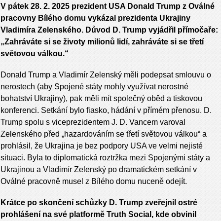
V pátek 28. 2. 2025 prezident USA Donald Trump z Oválné
pracovny Bílého domu vykázal prezidenta Ukrajiny
Vladimíra Zelenského. Důvod D. Trump vyjádřil přímočaře:
„Zahráváte si se životy milionů lidí, zahráváte si se třetí
světovou válkou.“
Donald Trump a Vladimír Zelenský měli podepsat smlouvu o
nerostech (aby Spojené státy mohly využívat nerostné
bohatství Ukrajiny), pak měli mít společný oběd a tiskovou
konferenci. Setkání bylo fiasko, hádání v přímém přenosu. D.
Trump spolu s viceprezidentem J. D. Vancem varoval
Zelenského před „hazardováním se třetí světovou válkou“ a
prohlásil, že Ukrajina je bez podpory USA ve velmi nejisté
situaci. Byla to diplomatická roztržka mezi Spojenými státy a
Ukrajinou a Vladimír Zelenský po dramatickém setkání v
Oválné pracovně musel z Bílého domu nuceně odejít.
Krátce po skončení schůzky D. Trump zveřejnil ostré
prohlášení na své platformě Truth Social, kde obvinil