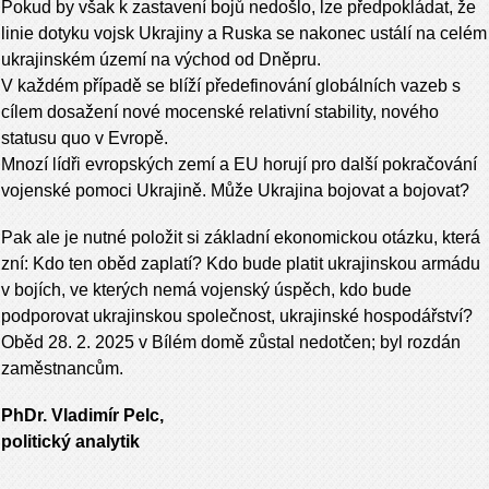
Pokud by však k zastavení bojů nedošlo, lze předpokládat, že
linie dotyku vojsk Ukrajiny a Ruska se nakonec ustálí na celém
ukrajinském území na východ od Dněpru.
V každém případě se blíží předefinování globálních vazeb s
cílem dosažení nové mocenské relativní stability, nového
statusu quo v Evropě.
Mnozí lídři evropských zemí a EU horují pro další pokračování
vojenské pomoci Ukrajině. Může Ukrajina bojovat a bojovat?
Pak ale je nutné položit si základní ekonomickou otázku, která
zní: Kdo ten oběd zaplatí? Kdo bude platit ukrajinskou armádu
v bojích, ve kterých nemá vojenský úspěch, kdo bude
podporovat ukrajinskou společnost, ukrajinské hospodářství?
Oběd 28. 2. 2025 v Bílém domě zůstal nedotčen; byl rozdán
zaměstnancům.
PhDr. Vladimír Pelc,
politický analytik