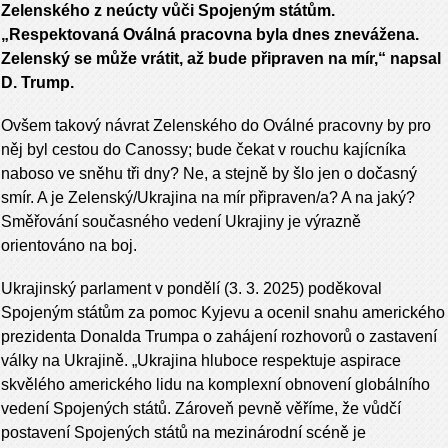
Zelenského z neúcty vůči Spojeným státům.
„Respektovaná Oválná pracovna byla dnes znevážena.
Zelenský se může vrátit, až bude připraven na mír,“ napsal
D. Trump.
Ovšem takový návrat Zelenského do Oválné pracovny by pro
něj byl cestou do Canossy; bude čekat v rouchu kajícníka
naboso ve sněhu tři dny? Ne, a stejně by šlo jen o dočasný
smír. A je Zelenský/Ukrajina na mír připraven/a? A na jaký?
Směřování současného vedení Ukrajiny je výrazně
orientováno na boj.
Ukrajinský parlament v pondělí (3. 3. 2025) poděkoval
Spojeným státům za pomoc Kyjevu a ocenil snahu amerického
prezidenta Donalda Trumpa o zahájení rozhovorů o zastavení
války na Ukrajině. „Ukrajina hluboce respektuje aspirace
skvělého amerického lidu na komplexní obnovení globálního
vedení Spojených států.
Zároveň pevně věříme, že vůdčí
postavení Spojených států na mezinárodní scéně je