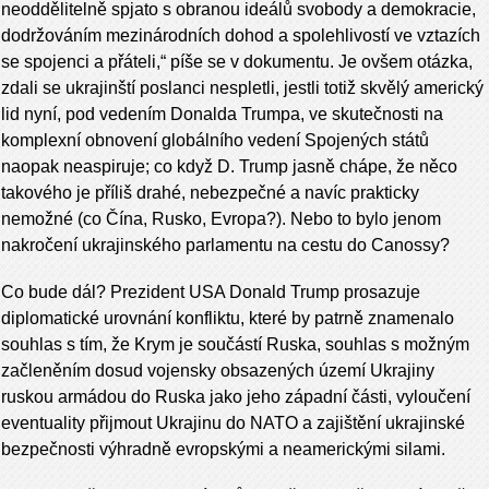
neoddělitelně spjato s obranou ideálů svobody a demokracie,
dodržováním mezinárodních dohod a spolehlivostí ve vztazích
se spojenci a přáteli,“ píše se v dokumentu. Je ovšem otázka,
zdali se ukrajinští poslanci nespletli, jestli totiž skvělý americký
lid nyní, pod vedením Donalda Trumpa, ve skutečnosti na
komplexní obnovení globálního vedení Spojených států
naopak neaspiruje; co když D. Trump jasně chápe, že něco
takového je příliš drahé, nebezpečné a navíc prakticky
nemožné (co Čína, Rusko, Evropa?). Nebo to bylo jenom
nakročení ukrajinského parlamentu na cestu do Canossy?
Co bude dál? Prezident USA Donald Trump prosazuje
diplomatické urovnání konfliktu, které by patrně znamenalo
souhlas s tím, že Krym je součástí Ruska, souhlas s možným
začleněním dosud vojensky obsazených území Ukrajiny
ruskou armádou do Ruska jako jeho západní části, vyloučení
eventuality přijmout Ukrajinu do NATO a zajištění ukrajinské
bezpečnosti výhradně evropskými a neamerickými silami.