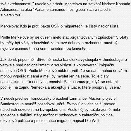
své svrchovanosti," uvedla ve středu Merkelová na setkání Nadace Konrada
Adenauera na akci "Parlamentarismus mezi globalizací a národní
suverenitou".
Merkelová: Kdo je proti paktu OSN o migrantech, je čistý nacionalista!
Podle Merkelové by se ovšem mělo stát „organizovaným způsobem". Státy
by měly být vždy odpovědné za takové dohody a rozhodnutí musí být
nejdříve učiněno tím či oním národním parlamentem.
Jak deník připomněl, dříve německá kancléřka vystoupila v Bundestagu, a
varovala před nacionalismem v souvislosti s kontroverzní imigrační
smlouvou OSN. Podle Merkelové někteří „věří, že se sami mohou se vším
mohou vypořádat sami a měli by myslet jen na sebe. To je čistý
nacionalismus. To není vlastenectví. Patriotismus je, když se ostatní
podílejí na zájmu Německa a akceptují situace, které prospívají všem."
V neděli přednesl francouzský prezident Emmanuel Macron projev v
Bundestagu a rovněž požadoval „větší Evropu" a viditelnější převod
národních suverenit na Evropskou unii. Podle něj by každá země měla
společně s dalšími státy možnost rozhodovat o zahraniční politice,
rozvojové politice a problematice migrace, napsal Die Welt.