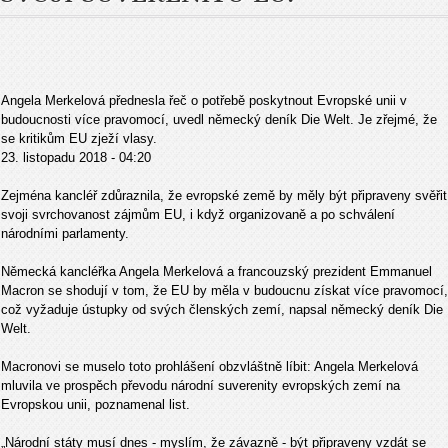
Angela Merkelová přednesla řeč o potřebě poskytnout Evropské unii v
budoucnosti více pravomocí, uvedl německý deník Die Welt. Je zřejmé, že
se kritikům EU zježí vlasy.
23. listopadu 2018 - 04:20
Zejména kancléř zdůraznila, že evropské země by měly být připraveny svěřit
svoji svrchovanost zájmům EU, i když organizovaně a po schválení
národními parlamenty.
Německá kancléřka Angela Merkelová a francouzský prezident Emmanuel
Macron se shodují v tom, že EU by měla v budoucnu získat více pravomocí,
což vyžaduje ústupky od svých členských zemí, napsal německý deník Die
Welt.
Macronovi se muselo toto prohlášení obzvláštně líbit: Angela Merkelová
mluvila ve prospěch převodu národní suverenity evropských zemí na
Evropskou unii, poznamenal list.
„Národní státy musí dnes - myslím, že závazně - být připraveny vzdát se