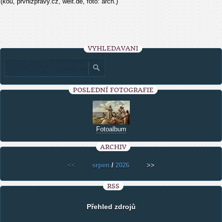
(kou, prvnizpravy.cz, welt.de, foto: arch.)
VYHLEDÁVÁNÍ
POSLEDNÍ FOTOGRAFIE
Fotoalbum
ARCHIV
<<
srpen
/
2026
>>
RSS
Přehled zdrojů