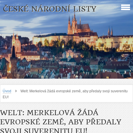
ČESKÉ NÁRODNÍ LISTY
›
Úvod
Welt: Merkelová žádá evropské země, aby předaly svoji suverenitu
EU!
WELT: MERKELOVÁ ŽÁDÁ
EVROPSKÉ ZEMĚ, ABY PŘEDALY
SVOJI SUVERENITU EU!