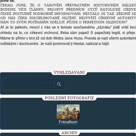
jsme se.
ČEKALI JSME, ŽE O TAKOVÉM PŘEVRATNÉM HISTORICKÉM NÁLEZU
BUDEME VÍCE ČLÁNKY, PROJEVY PŘEDNÍCH OTCŮ KATOLICKÉ CÍRKVE
ČESKÉ POSTUPNĚ PODROBNĚ INFORMOVÁNI. NESTALO SE TAK. ZŘEJMĚ SE
OD NÁS ČEKÁ DISCIPLINOVANÉ MLČENÍ. NEJVYŠŠÍ CÍRKEVNÍ AUTORITY
NÁM TO SVÝM POČÍNÁNÍM SDĚLUJÍ. PŮJDE O PERPETUUM SILENTIUM?
Ať je to jakkoliv, mnozí z nás se k tomuto současnému „zázraku“ jistě vrátí bez
ohledu na to, co církevní vrchnost, třeba sám papež či papežský legát, si přeje.
Máme to přímo v krvi již od dob Mistra Jana Husa. Pravda je nad všemi autoritami
světskými i duchovními. Je naší povinností ji hledat, nalézat a hájit.
VYHLEDÁVÁNÍ
POSLEDNÍ FOTOGRAFIE
Fotoalbum
ARCHIV