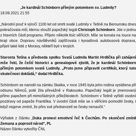
„
Je kardinál Schönborn přímým potomkem sv. Ludmily?
18.09.2021 21:55
„Národní pouť k výročí 1100 let od smrti svaté Ludmily v Tetíně na Berounsku dnes
pokračovala mší, kterou sloužil papežský legát
Christoph Schönborn
. Jde o jedn
z hlavních částí programu. Přijelo několik tisíc věřících. Mše se konala na louce na
kraji obce. Dopravu návštěvníků zajišťovala i kyvadlová autobusová doprava,
přijeli také lidé z Moravy, někteří byli v krojích.
Starosta Tetína a předseda spolku Svatá Ludmila Martin Hrdlička při zahájení
mše řekl, že čeští historici a genealogové zjistili, že je kardinál Schönborn
přímým potomkem svaté Ludmily. „Proto jsme připravili certifikát, který tuto
skutečnost dokládá,“ dodal Hrdlička.
Schönborn se narodil na zámku Skalka, v roce 1945 byla jeho rodina vysídlena při
odsunu Němců, poté žila převážně v Rakousku. Papežský legát je jmenovaný
přímo papežem při mimořádných příležitostech. Schönborn v Tetíně vyřídil osobní
pozdravy od papeže Františka. V úvodní části mše se s věřícími pomodlil česky, i
když nejprve zmínil, že přes své předsevzetí se česky nenaučil.“
Výňatek z článku „
Duka pronesl emotivní řeč k Čechům. Po skončení zmíni
Zemana a poprosil národ“, PL
Název článku vytvořily ČNL