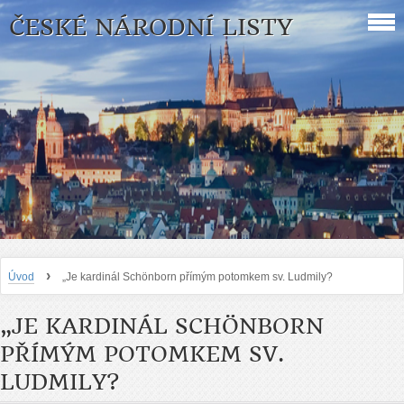
ČESKÉ NÁRODNÍ LISTY
›
Úvod
„Je kardinál Schönborn přímým potomkem sv. Ludmily?
„JE KARDINÁL SCHÖNBORN
PŘÍMÝM POTOMKEM SV.
LUDMILY?