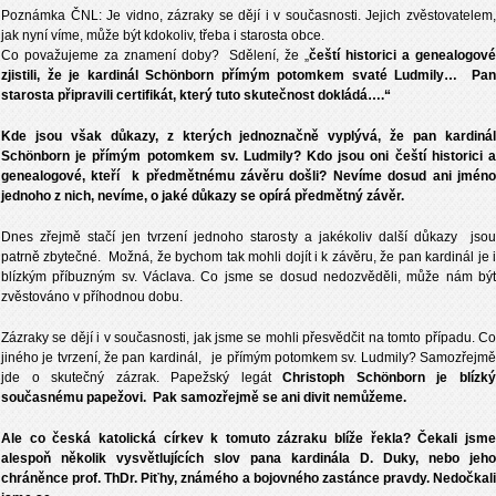
Poznámka ČNL: Je vidno, zázraky se dějí i v současnosti. Jejich zvěstovatelem,
jak nyní víme, může být kdokoliv, třeba i starosta obce.
Co považujeme za znamení doby? Sdělení, že „
čeští historici a genealogov
zjistili, že je kardinál Schönborn přímým potomkem svaté Ludmily… Pan
starosta připravili certifikát, který tuto skutečnost dokládá….“
Kde jsou však důkazy, z kterých jednoznačně vyplývá, že pan kardinál
Schönborn je přímým potomkem sv. Ludmily? Kdo jsou oni čeští historici a
genealogové, kteří k předmětnému závěru došli? Nevíme dosud ani jméno
jednoho z nich, nevíme, o jaké důkazy se opírá předmětný závěr.
Dnes zřejmě stačí jen tvrzení jednoho starosty a jakékoliv další důkazy jsou
patrně zbytečné. Možná, že bychom tak mohli dojít i k závěru, že pan kardinál je i
blízkým příbuzným sv. Václava. Co jsme se dosud nedozvěděli, může nám být
zvěstováno v příhodnou dobu.
Zázraky se dějí i v současnosti, jak jsme se mohli přesvědčit na tomto případu. Co
jiného je tvrzení, že pan kardinál, je přímým potomkem sv. Ludmily? Samozřejmě
jde o skutečný zázrak. Papežský legát
Christoph Schönborn je blízk
současnému papežovi. Pak samozřejmě se ani divit nemůžeme.
Ale co česká katolická církev k tomuto zázraku blíže řekla? Čekali jsme
alespoň několik vysvětlujících slov pana kardinála D. Duky, nebo jeho
chráněnce prof. ThDr. Piťhy, známého a bojovného zastánce pravdy. Nedočkali