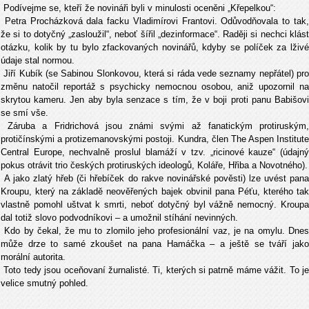
Podívejme se, kteří že novináři byli v minulosti oceněni „Křepelkou“:
Petra Procházková dala facku Vladimírovi Frantovi. Odůvodňovala to tak,
že si to dotyčný „zasloužil“, neboť šířil „dezinformace“. Raději si nechci klást
otázku, kolik by tu bylo zfackovaných novinářů, kdyby se políček za lživé
údaje stal normou.
Jiří Kubík (se Sabinou Slonkovou, která si ráda vede seznamy nepřátel) pro
změnu natočil reportáž s psychicky nemocnou osobou, aniž upozornil na
skrytou kameru. Jen aby byla senzace s tím, že v boji proti panu Babišovi
se smí vše.
Záruba a Fridrichová jsou známi svými až fanatickým protiruským,
protičínskými a protizemanovskými postoji. Kundra, člen The Aspen Institute
Central Europe, nechvalně proslul blamáží v tzv. „ricinové kauze“ (údajný
pokus otrávit trio českých protiruských ideologů, Koláře, Hřiba a Novotného).
A jako zlatý hřeb (či hřebíček do rakve novinářské pověsti) lze uvést pana
Kroupu, který na základě neověřených bajek obvinil pana Péťu, kterého tak
vlastně pomohl uštvat k smrti, neboť dotyčný byl vážně nemocný. Kroupa
dal totiž slovo podvodníkovi – a umožnil stíhání nevinných.
Kdo by čekal, že mu to zlomilo jeho profesionální vaz, je na omylu. Dnes
může drze to samé zkoušet na pana Hamáčka – a ještě se tváří jako
morální autorita.
Toto tedy jsou oceňovaní žurnalisté. Ti, kterých si patrně máme vážit. To je
velice smutný pohled.