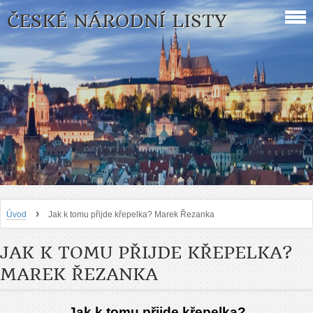
ČESKÉ NÁRODNÍ LISTY
›
Úvod
Jak k tomu přijde křepelka? Marek Řezanka
JAK K TOMU PŘIJDE KŘEPELKA?
MAREK ŘEZANKA
Jak k tomu přijde křepelka?