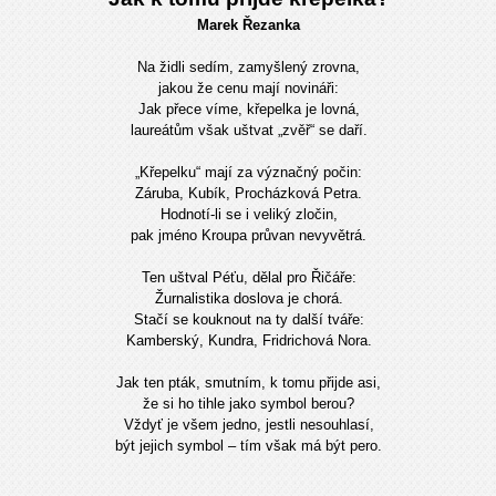
Marek Řezanka
Na židli sedím, zamyšlený zrovna,
jakou že cenu mají novináři:
Jak přece víme, křepelka je lovná,
laureátům však uštvat „zvěř“ se daří.
„Křepelku“ mají za význačný počin:
Záruba, Kubík, Procházková Petra.
Hodnotí-li se i veliký zločin,
pak jméno Kroupa průvan nevyvětrá.
Ten uštval Péťu, dělal pro Řičáře:
Žurnalistika doslova je chorá.
Stačí se kouknout na ty další tváře:
Kamberský, Kundra, Fridrichová Nora.
Jak ten pták, smutním, k tomu přijde asi,
že si ho tihle jako symbol berou?
Vždyť je všem jedno, jestli nesouhlasí,
být jejich symbol – tím však má být pero.