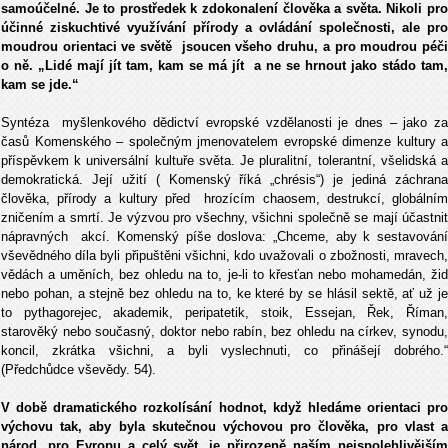
samoúčelné. Je to prostředek k zdokonalení člověka a světa. Nikoli pro
účinné ziskuchtivé využívání přírody a ovládání společnosti, ale pro
moudrou orientaci ve světě jsoucen všeho druhu, a pro moudrou péči
o ně. „Lidé mají jít tam, kam se má jít a ne se hrnout jako stádo tam,
kam se jde.“
Syntéza myšlenkového dědictví evropské vzdělanosti je dnes – jako za
časů Komenského – společným jmenovatelem evropské dimenze kultury a
příspěvkem k universální kultuře světa. Je pluralitní, tolerantní, všelidská a
demokratická. Její užití ( Komenský říká „chrésis“) je jediná záchrana
člověka, přírody a kultury před hrozícím chaosem, destrukcí, globálním
zničením a smrtí. Je výzvou pro všechny, všichni společně se mají účastnit
nápravných akcí. Komenský píše doslova: „Chceme, aby k sestavování
vševědného díla byli připuštěni všichni, kdo uvažovali o zbožnosti, mravech,
vědách a uměních, bez ohledu na to, je-li to křesťan nebo mohamedán, žid
nebo pohan, a stejně bez ohledu na to, ke které by se hlásil sektě, ať už je
to pythagorejec, akademik, peripatetik, stoik, Essejan, Řek, Říman,
starověký nebo současný, doktor nebo rabín, bez ohledu na církev, synodu,
koncil, zkrátka všichni, a byli vyslechnuti, co přinášejí dobrého.“
(Předchůdce vševědy. 54).
V době dramatického rozkolísání hodnot, když hledáme orientaci pro
výchovu tak, aby byla skutečnou výchovou pro člověka, pro vlast a
národ, pro Evropu a celý svět, je přirozeně naším nejspolehlivějším