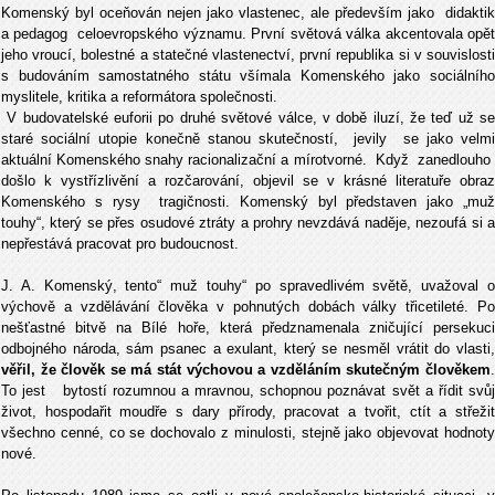
Komenský byl oceňován nejen jako vlastenec, ale především jako didaktik
a pedagog celoevropského významu. První světová válka akcentovala opět
jeho vroucí, bolestné a statečné vlastenectví, první republika si v souvislosti
s budováním samostatného státu všímala Komenského jako sociálního
myslitele, kritika a reformátora společnosti.
V budovatelské euforii po druhé světové válce, v době iluzí, že teď už se
staré sociální utopie konečně stanou skutečností, jevily se jako velmi
aktuální Komenského snahy racionalizační a mírotvorné. Když zanedlouho
došlo k vystřízlivění a rozčarování, objevil se v krásné literatuře obraz
Komenského s rysy tragičnosti. Komenský byl představen jako „muž
touhy“, který se přes osudové ztráty a prohry nevzdává naděje, nezoufá si a
nepřestává pracovat pro budoucnost.
J. A. Komenský, tento“ muž touhy“ po spravedlivém světě, uvažoval o
výchově a vzdělávání člověka v pohnutých dobách války třicetileté. Po
nešťastné bitvě na Bílé hoře, která předznamenala zničující persekuci
odbojného národa, sám psanec a exulant, který se nesměl vrátit do vlasti,
věřil, že člověk se má stát výchovou a vzděláním skutečným člověkem
.
To jest bytostí rozumnou a mravnou, schopnou poznávat svět a řídit svůj
život, hospodařit moudře s dary přírody, pracovat a tvořit, ctít a střežit
všechno cenné, co se dochovalo z minulosti, stejně jako objevovat hodnoty
nové.