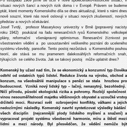
Po listopadu 1989 jsme se octli v nové společensko-historické situaci, v
situaci nových šancí a nových rizik doma i v Evropě. Právem se budeme
ptát, které momenty Komenského díla se dnes aktualizují, které s námi dnes
nově souzní, které nás nově oslovují v situaci nových zkušeností, nových
představ a nových očekávání.
Josef Tvrdý, profesor Masarykovy univerzity v Brně (popravený nacisty
roku 1942) poukázal na řadu renesančních rysů Komenského: velkolepé
plány, reformační všenápravný optimismus. Renesanční žíznivost po
všestranném vědění a po usoustavnění veškerého poznání do uceleného
systému vševědy, pansofie. Tento postoj nezůstává u Komenského pouhou
teorií, ale stává se mu pramenem dalekosáhlých reformačních snah,
týkajících se celého života. Jak se takový postoj může uplatnit dnes?
Komenský by užasl nad tím, že se ekonomický a konzumní typ člověka
odtrhl od ostatních typů lidství. Redukce života na výrobu, obchod a
konzum, na všeobsáhlé manipulace s penězi se stala hrozbou pro
budoucnost. Vzniká nový lidský typ – lačný, nenasytný, bezohledný.
Ničí přírodu, působí ekologická rizika a pohromy. Rozbíjí společnost
vinou nesouměřitelností majetku většinových obyvatel a uzoučké vrstvy
držitelů moci. Rozvrací svět ozbrojenými konflikty, válkami a jejich
nedozírnými následky. Komenský navrhl syntetizovat výsledky bádání
všech disciplín (nejcennější plody lidského myšlení a snažení) a
vypracoval projekt systému všeobecné harmonie, míru a štěstí mezi
lidmi a mezi národy. Byl přesvědčen, že vědění nemůže být