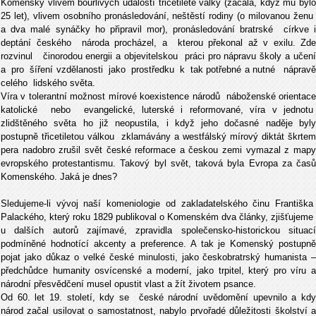
Komenský vlivem bouřlivých událostí třicetileté války (začala, když mu bylo
25 let), vlivem osobního pronásledování, neštěstí rodiny (o milovanou ženu
a dva malé synáčky ho připravil mor), pronásledování bratrské církve i
deptání českého národa procházel, a kterou překonal až v exilu. Zde
rozvinul činorodou energii a objevitelskou práci pro nápravu školy a učení
a pro šíření vzdělanosti jako prostředku k tak potřebné a nutné nápravě
celého lidského světa.
Víra v tolerantní možnost mírové koexistence národů náboženské orientace
katolické nebo evangelické, luterské i reformované, víra v jednotu
zlidštěného světa ho již neopustila, i když jeho dočasné naděje byly
postupně třicetiletou válkou zklamávány a westfálský mírový diktát škrtem
pera nadobro zrušil svět české reformace a českou zemi vymazal z mapy
evropského protestantismu. Takový byl svět, taková byla Evropa za časů
Komenského. Jaká je dnes?
Sledujeme-li vývoj naší komeniologie od zakladatelského činu Františka
Palackého, který roku 1829 publikoval o Komenském dva články, zjišťujeme
u dalších autorů zajímavé, zpravidla společensko-historickou situací
podmíněné hodnotící akcenty a preference. A tak je Komenský postupně
pojat jako důkaz o velké české minulosti, jako českobratrský humanista –
předchůdce humanity osvícenské a moderní, jako trpitel, který pro víru a
národní přesvědčení musel opustit vlast a žít životem psance.
Od 60. let 19. století, kdy se české národní uvědomění upevnilo a kdy
národ začal usilovat o samostatnost, nabylo prvořadé důležitosti školství a