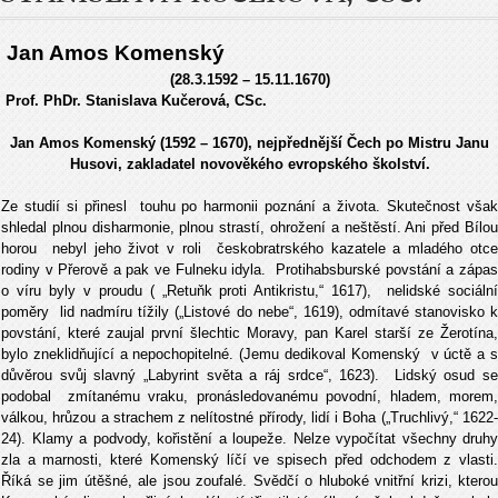
Jan Amos Komenský
(28.3.1592 – 15.11.1670)
Prof. PhDr. Stanislava Kučerová, CSc.
Jan Amos Komenský (1592 – 1670), nejpřednější Čech po Mistru Janu
Husovi, zakladatel novověkého evropského školství.
Ze studií si přinesl touhu po harmonii poznání a života. Skutečnost však
shledal plnou disharmonie, plnou strastí, ohrožení a neštěstí. Ani před Bílou
horou nebyl jeho život v roli českobratrského kazatele a mladého otce
rodiny v Přerově a pak ve Fulneku idyla. Protihabsburské povstání a zápas
o víru byly v proudu ( „Retuňk proti Antikristu,“ 1617), nelidské sociální
poměry lid nadmíru tížily („Listové do nebe“, 1619), odmítavé stanovisko k
povstání, které zaujal první šlechtic Moravy, pan Karel starší ze Žerotína,
bylo zneklidňující a nepochopitelné. (Jemu dedikoval Komenský v úctě a s
důvěrou svůj slavný „Labyrint světa a ráj srdce“, 1623). Lidský osud se
podobal zmítanému vraku, pronásledovanému povodní, hladem, morem,
válkou, hrůzou a strachem z nelítostné přírody, lidí i Boha („Truchlivý,“ 1622-
24). Klamy a podvody, kořistění a loupeže. Nelze vypočítat všechny druhy
zla a marnosti, které Komenský líčí ve spisech před odchodem z vlasti.
Říká se jim útěšné, ale jsou zoufalé. Svědčí o hluboké vnitřní krizi, kterou