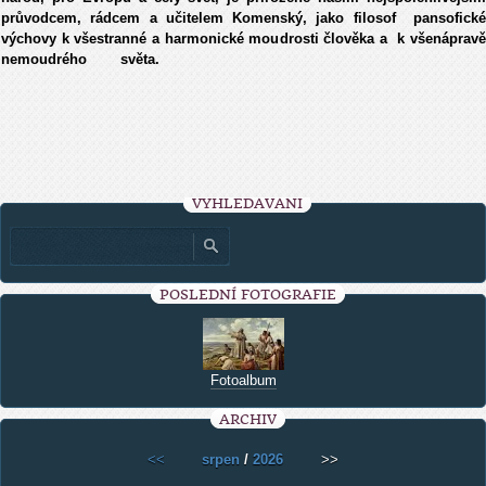
průvodcem, rádcem a učitelem Komenský, jako filosof pansofické
výchovy k všestranné a harmonické moudrosti člověka a k všenápravě
nemoudrého světa.
VYHLEDÁVÁNÍ
POSLEDNÍ FOTOGRAFIE
Fotoalbum
ARCHIV
<<
srpen
/
2026
>>