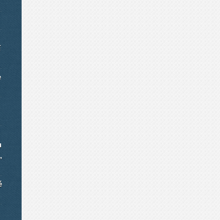
í
e
u
,
é