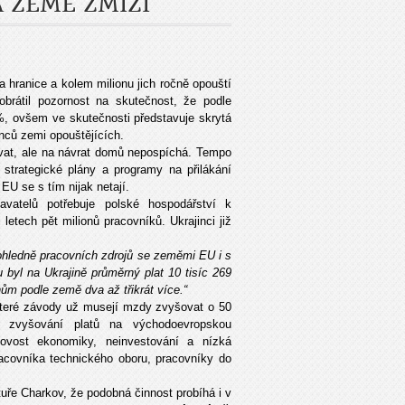
A ZEMĚ ZMIZÍ
za hranice a kolem milionu jich ročně opouští
 obrátil pozornost na skutečnost, že podle
 %, ovšem ve skutečnosti představuje skrytá
nců zemi opouštějících.
ovat, ale na návrat domů nepospíchá. Tempo
trategické plány a programy na přilákání
EU se s tím nijak netají.
vatelů potřebuje polské hospodářství k
etech pět milionů pracovníků. Ukrajinci již
ohledně pracovních zdrojů se zeměmi EU i s
byl na Ukrajině průměrný plat 10 tisíc 269
ům podle země dva až třikrát více.“
ěkteré závody už musejí mzdy zvyšovat o 50
zvyšování platů na východoevropskou
rizovost ekonomiky, neinvestování a nízká
pracovníka technického oboru, pracovníky do
tuře Charkov, že podobná činnost probíhá i v