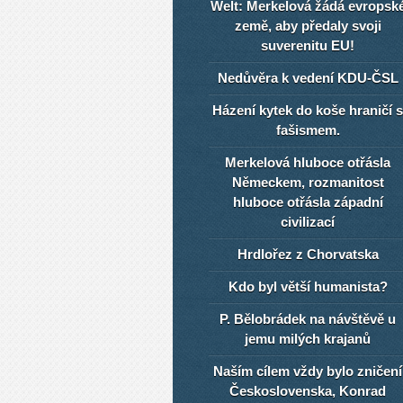
Welt: Merkelová žádá evropsk
země, aby předaly svoji
suverenitu EU!
Nedůvěra k vedení KDU-ČSL
Házení kytek do koše hraničí s
fašismem.
Merkelová hluboce otřásla
Německem, rozmanitost
hluboce otřásla západní
civilizací
Hrdlořez z Chorvatska
Kdo byl větší humanista?
P. Bělobrádek na návštěvě u
jemu milých krajanů
Naším cílem vždy bylo zničení
Československa, Konrad