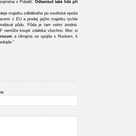
 zejména v Pobaltí.
Odtamtud také lidé při
prodeje majetku zděděného po sovětské epoše
acemi z EU a prodej jejího majetku rychle
rodávat půdu. Půda je tam velmi úrodná.
RF nemůže koupit zdaleka všechno. Moc si
 rozum
a Ukrajina se spojila s Ruskem, k
edojde.“
s: