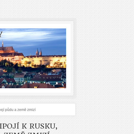
Y
její půdu a země zmizí
POJÍ K RUSKU,