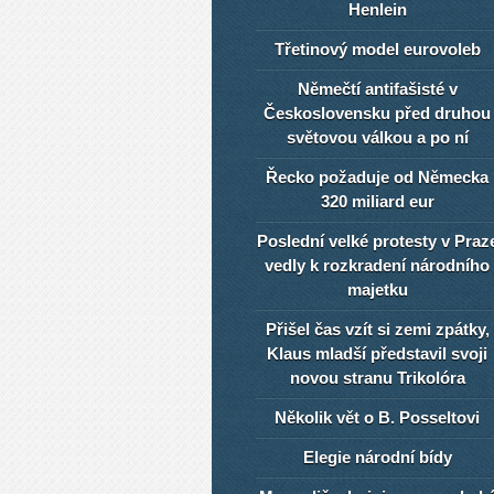
Henlein
Třetinový model eurovoleb
Němečtí antifašisté v
Československu před druhou
světovou válkou a po ní
Řecko požaduje od Německa
320 miliard eur
Poslední velké protesty v Praz
vedly k rozkradení národního
majetku
Přišel čas vzít si zemi zpátky,
Klaus mladší představil svoji
novou stranu Trikolóra
Několik vět o B. Posseltovi
Elegie národní bídy