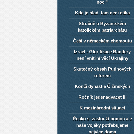
noci“
Kde je hlad, tam není etika
Stručně o Byzantském
katolickém patriarchátu
Češi v německém chomoutu
Izrael - Glorifikace Bandery
není vnitřní věcí Ukrajiny
Skutečný obsah Putinových
reforem
Končí dynastie Čižinských
Ročník jedenadvacet III
K mezinárodní situaci
Řecko si zaslouží pomoc ale
naše vojáky potřebujeme
nejvíce doma