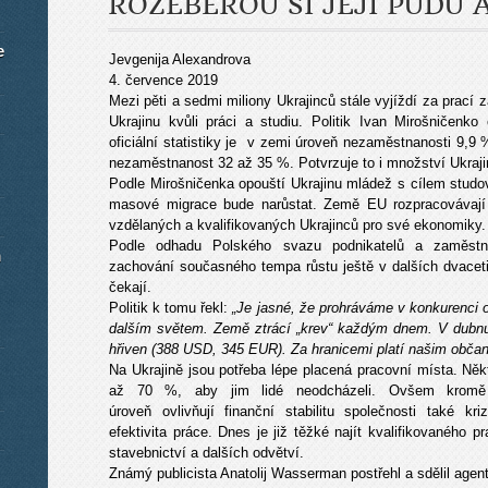
ROZEBEROU SI JEJÍ PŮDU 
e
Jevgenija Alexandrova
4. července 2019
Mezi pěti a sedmi miliony Ukrajinců stále vyjíždí za prací 
Ukrajinu kvůli práci a studiu. Politik Ivan Mirošničenko
oficiální statistiky je v zemi úroveň nezaměstnanosti 9,9
nezaměstnanost 32 až 35 %. Potvrzuje to i množství Ukraji
Podle Mirošničenka opouští Ukrajinu mládež s cílem stud
masové migrace bude narůstat. Země EU rozpracovávají s
vzdělaných a kvalifikovaných Ukrajinců pro své ekonomiky. 
Podle odhadu Polského svazu podnikatelů a zaměstna
m
zachování současného tempa růstu ještě v dalších dvaceti l
čekají.
Politik k tomu řekl:
„Je jasné, že prohráváme v konkurenci 
dalším světem. Země ztrácí „krev“ každým dnem. V dubnu 
hřiven (388 USD, 345 EUR). Za hranicemi platí našim občan
Na Ukrajině jsou potřeba lépe placená pracovní místa. N
až 70 %, aby jim lidé neodcházeli. Ovšem kromě 
úroveň ovlivňují finanční stabilitu společnosti také k
efektivita práce. Dnes je již těžké najít kvalifikovaného 
stavebnictví a dalších odvětví.
Známý publicista Anatolij Wasserman postřehl a sdělil agen