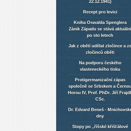
22.12.1941)
Recept pro levici
Kniha Oswalda Spenglera
Zánik Západu se stává aktuáln
po sto letech
Jak z obětí udělat zločince a z
zločinců oběti
Na podporu českého
vlasteneckého tisku
Protigermanizační zápas
společně se Srbskem a Černo
Horou IV, Prof. PhDr. Jiří Frajdl
CSc.
Dr. Edvard Beneš - Mnichovsk
dny
Stopy po „říšské křišťálové