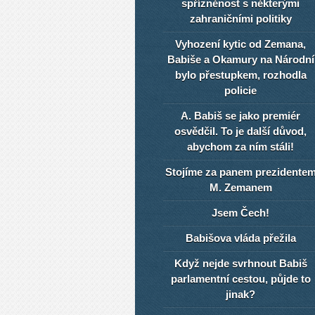
spřízněnost s některými
zahraničními politiky
Vyhození kytic od Zemana,
Babiše a Okamury na Národní
bylo přestupkem, rozhodla
policie
A. Babiš se jako premiér
osvědčil. To je další důvod,
abychom za ním stáli!
Stojíme za panem prezidente
M. Zemanem
Jsem Čech!
Babišova vláda přežila
Když nejde svrhnout Babiš
parlamentní cestou, půjde to
jinak?