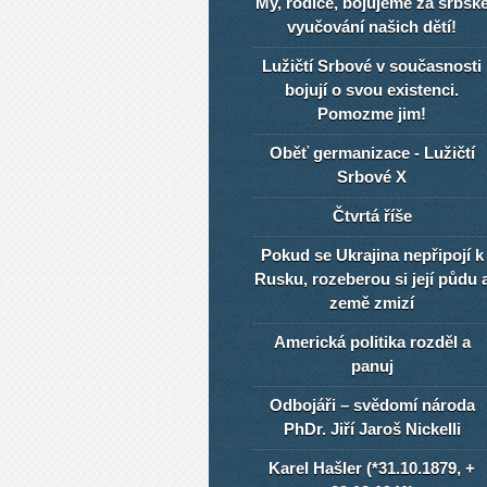
My, rodiče, bojujeme za srbsk
vyučování našich dětí!
Lužičtí Srbové v současnosti
bojují o svou existenci.
Pomozme jim!
Oběť germanizace - Lužičtí
Srbové X
Čtvrtá říše
Pokud se Ukrajina nepřipojí k
Rusku, rozeberou si její půdu 
země zmizí
Americká politika rozděl a
panuj
Odbojáři – svědomí národa
PhDr. Jiří Jaroš Nickelli
Karel Hašler (*31.10.1879, +