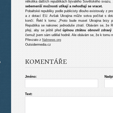
několika dalších republikách bývalého Sovětského svazu,
sebemenší možnosti utíkají a nehodlají se vracet.
Pobaltské republiky podle publicisty dlouho existovaly z 
a z dotací EU. Avšak Ukrajina může sotva počítat s dot
končí. Řekl k tomu: „Proto bude muset Ukrajina brzy p
Republika se nakonec jednoduše ztratí. Obávám se, že 
přeji, aby se ještě před
úplnou ztrátou obnovil zdravý
čemuž jsem sám udělal hodně. Ale obávám se, že k tomu n
Převzato z
Nahnews.org
Outsidermedia.cz
KOMENTÁŘE
m
Jméno:
Nadpi
Text: