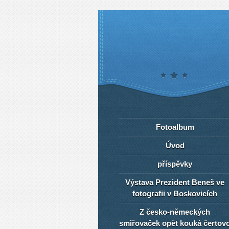
Fotoalbum
Úvod
příspěvky
Výstava Prezident Beneš ve
fotografii v Boskovicích
Z česko-německých
smiřovaček opět kouká čertov