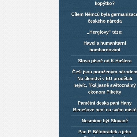
kopýtko?
Cílem Němců byla germanizac
českého národa
„Herglovy“ téze:
Havel a humanitární
bombardování
Slova písně od K.Hašlera
Češi jsou poraženým národe
Na členství v EU prodělali
nejvíc, říká jasně světoznámý
ekonom Piketty
Pamětní deska paní Hany
Benešové není na svém místě
Nesmíme být Slované
Pan P. Bělobrádek a jeho