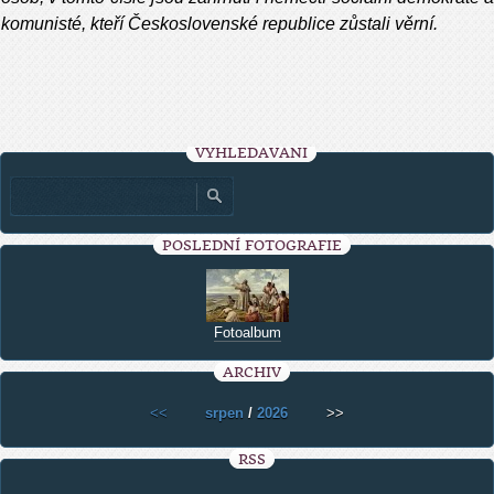
komunisté, kteří Československé republice zůstali věrní.
VYHLEDÁVÁNÍ
POSLEDNÍ FOTOGRAFIE
Fotoalbum
ARCHIV
<<
srpen
/
2026
>>
RSS