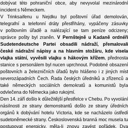
dobývat této pohraniční obce, aby nevyvolal mezinárodní
incident s Německem.
V Trinksaifenu u Nejdku byl poštovní úřad demolován,
telegrafní a telefonní dráty přestřihány, vypáčeny zásuvky
v poštovním úřadě a nalézající se tam peníze odcizeny;
správce pošty byl zraněn.
V Pernštejně u Kadaně ordnéři
Sudetendeutsche Partei obsadili nádraží, přemalovali
české nádražní nápisy a na hlavním stožáru, kde visela
vlajka státní, vyvěsili vlajku s hákovým křížem
, přednost
stanice s personálem byl nucen uprchnout. Podobné obsazení
poštovních a železničních úřadů bylo hlášeno i z jiných míst
severozápadních Čech. Řada českých úředníků a zřízenců a
také německých sociálních demokratů a komunistů byla
odvlečena do Německa jako rukojmí.
Den 14. září došlo k důležitější přestřelce v Chebu. Po vyvolání
násilnosti ze strany demonstrantů došlo ze strany úředních
orgánů k dobývání hotelu Victoria, kde se nacházelo ústředí
sudetoněmecké strany. Československá branná moc musela tu
postupovat energicky, měla-li znovu zavést pořádek. Dva