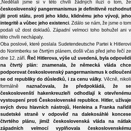
Nedělali jsme si v té
to chvíli žádných iluzí o tom, ž
„
československý pangermanismus je definitivně rozhodnut
jíti proti státu, proti jeho klidu, klidnému jeho vývoji, jeho
integritě a vůbec jeho existenci
. Zdálo se nám, že jsme o to
podali už dost dokladů. Západní velmoci toho bohužel ani v
této chvíli nechápaly.
Oba poslové, které poslala Sudetendeutsche Partei k Hitlerovi
do Norimberku se čtvrtým plánem, došli včas před jeho řečí ze
dne 12. září.
Řeč Hitlerova, výše už uvedená, byla odpověd
na čtvrtý plán: znamenala, že německá vláda chce
podporovat československý pangermanismus k odloučeni
se od republiky do důsledků, i za cenu války.
Věcně, nikol
formálně
naznačovala, že předpokládá, že s
českoslovenští hakenkreuzleři odhodlají k otevřenému
vystoupení proti Československé republice. Hitler, užívaje
svých dvou hlavních nástrojů, Henleina a Franka nařídil
sudetské straně v odpověď na dalekosáhlé koncese
čtvrtého plánu, jimiž československá vláda na
ná
tla
západních velmocí vyplňovala československému