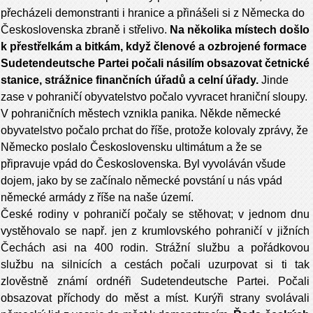
přecházeli demonstranti i hranice a přinášeli si z Německa do
Československa zbraně i střelivo.
Na několika místech došlo
k přestřelkám a bitkám,
když čle­nové a ozbrojené formace
Sudetendeutsche Partei počali násilím obsazovat četnické
stanice, strážnice finančních úřadů a celní úřady.
Jinde
zase v pohraničí obyvatel­stvo počalo vyvracet hraniční sloupy.
V pohraničních městech vznikla panika. Někde německé
obyvatelstvo počalo prchat do říše, protože kolovaly zprávy, že
Německo poslalo Československu ultimátum a že se
připravuje vpád do Československa. Byl vyvoláván všude
dojem, jako by se začínalo německé povstání u nás vpád
německé armády z říše na naše území.
České
rodiny v pohraničí počaly se stěhovat; v jednom dnu
vystěhovalo se např. jen z krumlovského pohraničí v jižních
Čechách asi na­ 400 rodin. Strážní službu a pořádkovou
službu na sil­nicích a cestách počali uzurpovat si ti tak
zlověstně známí ordnéři Sudetendeutsche Partei. Počali
obsazovat příchody do měst a míst. Kurýři strany svolávali