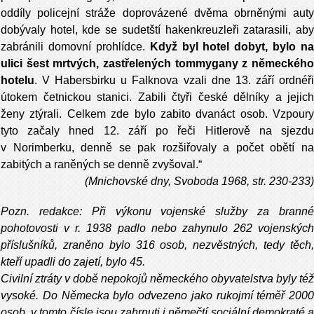
oddíly policejní stráže doprovázené dvěma obrněnými auty
dobývaly hotel, kde se sudetští hakenkreuzleři zatarasili, aby
zabránili domovní prohlídce.
Když byl hotel dobyt, bylo na
ulici šest mrtvých, zastřelených tommygany z německého
hotelu
. V Habersbirku u Falknova vzali dne 13. září ordnéři
útokem četnickou stanici. Zabili čtyři české dělníky a jejich
ženy ztýrali. Celkem zde bylo zabito dvanáct osob. Vzpoury
tyto začaly hned 12. září po řeči Hitlerově na sjezdu
v Norimberku, denně se pak rozšiřovaly a počet obětí na
zabitých a raněných se denně zvyšoval.“
(Mnichovské dny, Svoboda 1968, str. 230-233)
Pozn. redakce: Při výkonu vojenské služby za branné
pohotovosti v r. 1938 padlo nebo zahynulo 262 vojenských
příslušníků, zraněno bylo 316 osob, nezvěstných, tedy těch,
kteří upadli do zajetí, bylo 45.
Civilní ztráty v době nepokojů německého obyvatelstva byly též
vysoké. Do Německa bylo odvezeno jako rukojmí téměř 2000
osob, v tomto čísle jsou zahrnuti i němečtí sociální demokraté a