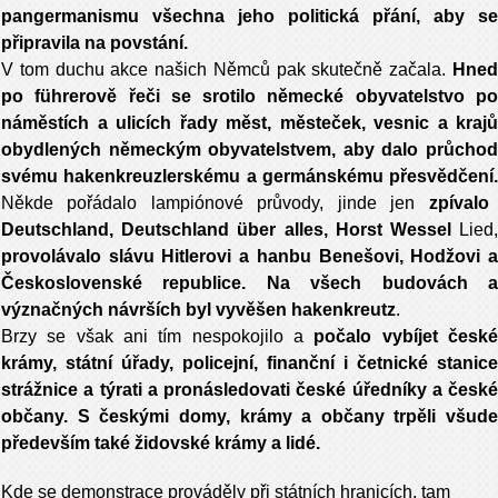
pangermanismu všechna jeho politická přání, aby se
připravila na povstání.
V tom duchu akce našich Němců pak skutečně
začala.
Hne
po führerově řeči se srotilo německé obyvatelstvo po
náměstích a ulicích řady měst, městeček, vesnic a krajů
obydlených německým obyvatelstvem, aby dalo průchod
svému hakenkreuzlerskému a germánskému přesvědčení.
Někde pořádalo lampiónové průvody, jinde jen
zpívalo
Deutschland, Deutschland über alles, Horst Wessel
Lied
provolávalo slávu Hitle­rovi a hanbu Benešovi, Hodžovi a
Československé republice. Na všech budovách a
význačných návrších byl vyvěšen hakenkreutz
.
Brzy se však ani tím nespokojilo a
počalo vybíjet česk
krámy, státní úřady, policejní, finanční i četnické stanice
strážnice a týrati a pronásledovati české úředníky a české
občany. S českými domy, krámy a občany trpěli všude
především také židovské krámy a lidé.
Kde se demonstrace
prováděly při státních hranicích, tam