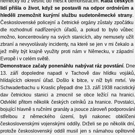
německý lid z vesnic do měst k demonstra­cím.
Řada českých
lidí přišla o život, když se postavili na odpor ordnérům a
hleděli znemožnit kurýrní službu sudetoněmecké stra­ny
.
Československé policejní a četnické orgány zůstaly zpočátku
dle rozhodnutí nadřízených úřadů, a pokud to bylo vůbec
možno, koncentrovány na svých stanicích, aby nemusely užít
zbraní a nevyvolávaly incidenty, na které se jen v mi čekalo a
jež měly být krajně využity proti nám v Německu, v západní
Evropě i v celém světě.
Demonstrace začaly ponenáhlu nabývat ráz povstání
. Dn
13. září dopoledne napadl v Tachově dav hlídku vojáků,
hlídajících okresní úřad. Došlo k bitce, v níž byli mrtví. Ve
Schwaderbachu u Kraslic přepadl dne 13. září 1938 nacistický
dav četnickou stanici a zmocnil se obce ležící na hranici.
Odvlékl přitom několik českých celníků za hranice. Povstalci,
bojující hlavně s ručními granáty a jsouce zároveň podporování
střelbou z německého území, byli nakonec obklíčeni
československými vojenskými oddíly. Drželi se po několik dní,
protože československý oddíl musil jen s námahou opětovně