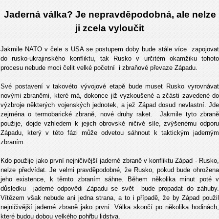
Jaderná válka? Je nepravděpodobná, ale nelze
ji zcela vyloučit
Jakmile NATO v čele s USA se postupem doby bude stále více zapojovat
do rusko-ukrajinského konfliktu, tak Rusko v určitém okamžiku tohoto
procesu nebude moci čelit velké početní i zbraňové převaze Západu.
Své postavení v takovéto vývojové etapě bude muset Rusko vyrovnávat
novými zbraněmi, které má, dokonce již vyzkoušené a zčásti zavedené do
výzbroje některých vojenských jednotek, a jež Západ dosud nevlastní. Jde
zejména o termobarické zbraně, nové druhy raket. Jakmile tyto zbraně
použije, dojde vzhledem k jejich obrovské ničivé síle, zvýšenému odporu
Západu, který v této fázi může odvetou sáhnout k taktickým jaderným
zbraním.
Kdo použije jako první nejničivější jaderné zbraně v konfliktu Západ - Rusko,
nelze předvídat. Je velmi pravděpodobné, že Rusko, pokud bude ohrožena
jeho existence, k těmto zbraním sáhne. Během několika minut poté v
důsledku jaderné odpovědi Západu se svět bude propadat do záhuby.
Vítězem však nebude ani jedna strana, a to i případě, že by Západ použil
nejničivější jaderné zbraně jako první. Válka skončí po několika hodinách,
které budou dobou velkého pohřbu lidstva.