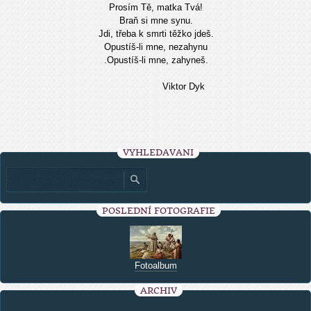
Prosím Tě, matka Tvá!
Braň si mne synu.
Jdi, třeba k smrti těžko jdeš.
Opustíš-li mne, nezahynu
.Opustíš-li mne, zahyneš.
Viktor Dyk
VYHLEDÁVÁNÍ
POSLEDNÍ FOTOGRAFIE
Fotoalbum
ARCHIV