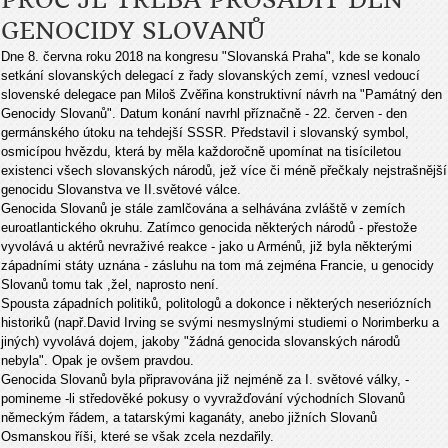
PROČ JE TŘEBA PROSADIT DEN
GENOCIDY SLOVANŮ
Dne 8. června roku 2018 na kongresu "Slovanská Praha", kde se konalo
setkání slovanských delegací z řady slovanských zemí, vznesl vedoucí
slovenské delegace pan Miloš Zvěřina konstruktivní návrh na "Památný den
Genocidy Slovanů". Datum konání navrhl příznačně - 22. červen - den
germánského útoku na tehdejší SSSR. Představil i slovanský symbol,
osmicípou hvězdu, která by měla každoročně upomínat na tisíciletou
existenci všech slovanských národů, jež více či méně přečkaly nejstrašnější
genocidu Slovanstva ve II.světové válce.
Genocida Slovanů je stále zamlčována a selhávána zvláště v zemích
euroatlantického okruhu. Zatímco genocida některých národů - přestože
vyvolává u aktérů nevraživé reakce - jako u Arménů, již byla některými
západními státy uznána - zásluhu na tom má zejména Francie, u genocidy
Slovanů tomu tak ,žel, naprosto není.
Spousta západních politiků, politologů a dokonce i některých neseriózních
historiků (např.David Irving se svými nesmyslnými studiemi o Norimberku a
jiných) vyvolává dojem, jakoby "žádná genocida slovanských národů
nebyla". Opak je ovšem pravdou.
Genocida Slovanů byla připravována již nejméně za I. světové války, -
pomineme -li středověké pokusy o vyvražďování východních Slovanů
německým řádem, a tatarskými kaganáty, anebo jižních Slovanů
Osmanskou říši, které se však zcela nezdařily.