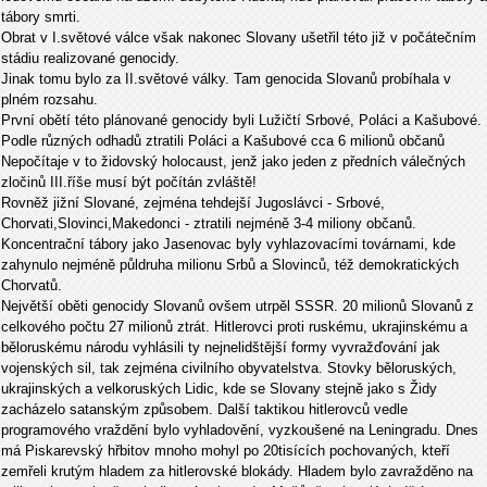
tábory smrti.
Obrat v I.světové válce však nakonec Slovany ušetřil této již v počátečním
stádiu realizované genocidy.
Jinak tomu bylo za II.světové války. Tam genocida Slovanů probíhala v
plném rozsahu.
První obětí této plánované genocidy byli Lužičtí Srbové, Poláci a Kašubové.
Podle různých odhadů ztratili Poláci a Kašubové cca 6 milionů občanů
Nepočítaje v to židovský holocaust, jenž jako jeden z předních válečných
zločinů III.říše musí být počítán zvláště!
Rovněž jižní Slované, zejména tehdejší Jugoslávci - Srbové,
Chorvati,Slovinci,Makedonci - ztratili nejméně 3-4 miliony občanů.
Koncentrační tábory jako Jasenovac byly vyhlazovacími továrnami, kde
zahynulo nejméně půldruha milionu Srbů a Slovinců, též demokratických
Chorvatů.
Největší oběti genocidy Slovanů ovšem utrpěl SSSR. 20 milionů Slovanů z
celkového počtu 27 milionů ztrát. Hitlerovci proti ruskému, ukrajinskému a
běloruskému národu vyhlásili ty nejnelidštější formy vyvražďování jak
vojenských sil, tak zejména civilního obyvatelstva. Stovky běloruských,
ukrajinských a velkoruských Lidic, kde se Slovany stejně jako s Židy
zacházelo satanským způsobem. Další taktikou hitlerovců vedle
programového vraždění bylo vyhladovění, vyzkoušené na Leningradu. Dnes
má Piskarevský hřbitov mnoho mohyl po 20tisících pochovaných, kteří
zemřeli krutým hladem za hitlerovské blokády. Hladem bylo zavražděno na