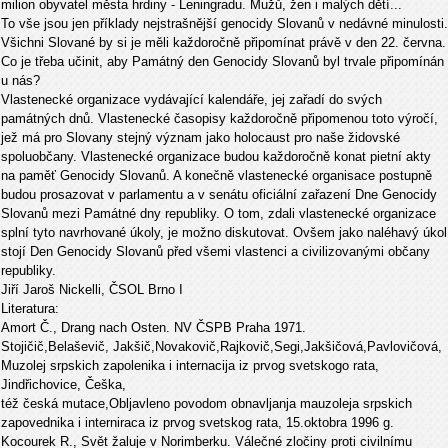
milion obyvatel města hrdiny - Leningradu. Mužů, žen i malých dětí...
To vše jsou jen příklady nejstrašnější genocidy Slovanů v nedávné minulosti.
Všichni Slované by si je měli každoročně připomínat právě v den 22. června.
Co je třeba učinit, aby Památný den Genocidy Slovanů byl trvale připomínán
u nás?
Vlastenecké organizace vydávající kalendáře, jej zařadí do svých
památných dnů. Vlastenecké časopisy každoročně připomenou toto výročí,
jež má pro Slovany stejný význam jako holocaust pro naše židovské
spoluobčany. Vlastenecké organizace budou každoročně konat pietní akty
na paměť Genocidy Slovanů. A konečně vlastenecké organisace postupně
budou prosazovat v parlamentu a v senátu oficiální zařazení Dne Genocidy
Slovanů mezi Památné dny republiky. O tom, zdali vlastenecké organizace
splní tyto navrhované úkoly, je možno diskutovat. Ovšem jako naléhavý úkol
stojí Den Genocidy Slovanů před všemi vlastenci a civilizovanými občany
republiky.
Jiří Jaroš Nickelli, ČSOL Brno I
Literatura:
Amort Č., Drang nach Osten. NV ČSPB Praha 1971.
Stojičič,Belaševič, Jakšič,Novakovič,Rajkovič,Segi,Jakšičová,Pavlovičová,
Muzolej srpskich zapolenika i internacija iz prvog svetskogo rata,
Jindřichovice, Češka,
též česká mutace,Obljavleno povodom obnavljanja mauzoleja srpskich
zapovednika i interniraca iz prvog svetskog rata, 15.oktobra 1996 g.
Kocourek R., Svět žaluje v Norimberku. Válečné zločiny proti civilnímu