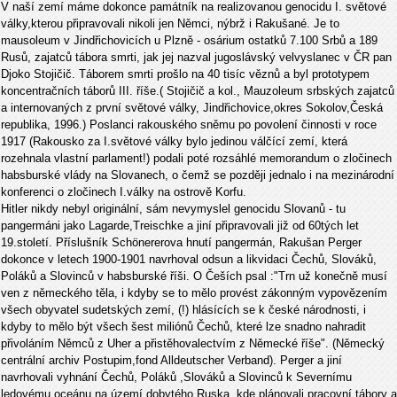
V naší zemí máme dokonce památník na realizovanou genocidu I. světové
války,kterou připravovali nikoli jen Němci, nýbrž i Rakušané. Je to
mausoleum v Jindřichovicích u Plzně - osárium ostatků 7.100 Srbů a 189
Rusů, zajatců tábora smrti, jak jej nazval jugoslávský velvyslanec v ČR pan
Djoko Stojičič. Táborem smrti prošlo na 40 tisíc věznů a byl prototypem
koncentračních táborů III. říše.( Stojičič a kol., Mauzoleum srbských zajatců
a internovaných z první světové války, Jindřichovice,okres Sokolov,Česká
republika, 1996.) Poslanci rakouského sněmu po povolení činnosti v roce
1917 (Rakousko za I.světové války bylo jedinou válčící zemí, která
rozehnala vlastní parlament!) podali poté rozsáhlé memorandum o zločinech
habsburské vlády na Slovanech, o čemž se později jednalo i na mezinárodní
konferenci o zločinech I.války na ostrově Korfu.
Hitler nikdy nebyl originální, sám nevymyslel genocidu Slovanů - tu
pangermáni jako Lagarde,Treischke a jiní připravovali již od 60tých let
19.století. Příslušník Schönererova hnutí pangermán, Rakušan Perger
dokonce v letech 1900-1901 navrhoval odsun a likvidaci Čechů, Slováků,
Poláků a Slovinců v habsburské říši. O Češích psal :"Trn už konečně musí
ven z německého těla, i kdyby se to mělo provést zákonným vypovězením
všech obyvatel sudetských zemí, (!) hlásících se k české národnosti, i
kdyby to mělo být všech šest miliónů Čechů, které lze snadno nahradit
přivoláním Němců z Uher a přistěhovalectvím z Německé říše". (Německý
centrální archiv Postupim,fond Alldeutscher Verband). Perger a jiní
navrhovali vyhnání Čechů, Poláků ,Slováků a Slovinců k Severnímu
ledovému oceánu na území dobytého Ruska, kde plánovali pracovní tábory a