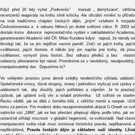
Když před 20 lety vyšel „Podivenův“ manuál „ demýtizace“, většina
recenzentů reagovala na knihu silně kriticky. Ale oficiální mínění to přičetlo
na vrub tradičnímu chápání českých dějin, „jiným“ vztahem k rozpadu
Československa a k odsunu Němců po druhé světové válce. R. 2003 se
dostalo knize dokonce reprezentačního vydání v nakladatelství Academia,
garantovaném Akademií věd ČR. Milan Kundera kdysi napsal, že národy se
likvidují tak, že se jim nejdříve vezme paměť. Zničí se jejich knihy, jejich
vzdělanost, jejich historie. A někdo jiný jim napíše jiné knihy, dá jinou
vzdělanost, vymyslí jinou historii…Bez odkazu předků a bez vlastní
sebeúcty přestaneme být národ. Proměníme se v nevědomý, neodpovědný,
manipulovatelný dav. Dopustíme to?
Ve veřejném prostoru jsme denně svědky tendenčního výkladu událostí.
Společenské vrstvy, různé skupiny, strany i jednotlivci stylizují své zprávy o
událostech tak, aby sloužily jejich potřebám a zájmům. Je to prastarý
způsob, jak uplatnit svůj vliv a oslabit protivníka. Už sofisté ve starém
Řecku věděli, jak se dělá z černého bílé, z většího menší a naopak. Učili
tomu za peníze. Pro moderní dobu nezapomenutelně ukázal G.Orwell ve své
satirické vizi „1984“, jak se bez přestání přepisují dějiny podle toho, jak se
ustavičně střídají mocnosti v globální hegemonii, ve světovládě. Nad všemi
manipulacemi světa však musí existovat historická pravda, nepřibarvená a
nepřikrášlená.
Pravda českých dějin je základem naší identity. Lživé