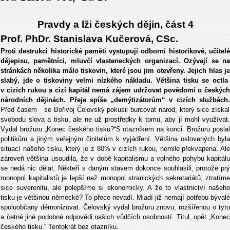
Pravdy a lži českých dějin, část 4
Prof. PhDr. Stanislava Kučerová, CSc.
Proti destrukci historické paměti vystupují odborní historikové, učitelé
dějepisu, pamětníci, mluvčí vlasteneckých organizací. Ozývají se na
stránkách několika málo tiskovin, které jsou jim otevřeny. Jejich hlas je
slabý, jde o tiskoviny velmi nízkého nákladu. Většina tisku se octla
v cizích rukou a cizí kapitál nemá zájem udržovat povědomí o českých
národních dějinách. Přeje spíše „demýtizátorům“ v cizích službách.
Před časem se Bořivoj Čelovský pokusil burcovat národ, který sice získal
svobodu slova a tisku, ale ne už prostředky k tomu, aby jí mohl využívat.
Vydal brožuru „Konec českého tisku?“S otazníkem na konci. Brožuru poslal
politikům a jiným veřejným činitelům k vyjádření. Většina oslovených byla
situací našeho tisku, který je z 80% v cizích rukou, nemile překvapena. Ale
zároveň většina usoudila, že v době kapitalismu a volného pohybu kapitálu
se nedá nic dělat. Někteří s daným stavem dokonce souhlasili, protože prý
monopol kapitalistů je lepší než monopol stranických sekretariátů, ztratíme
sice suverenitu, ale polepšíme si ekonomicky. A že to vlastnictví našeho
tisku je většinou německé? To přece nevadí. Mladí již nemají potřebu bývalé
spoluobčany démonizovat. Čelovský vydal brožuru znovu, rozšířenou o tyto
a četné jiné podobné odpovědi našich vůdčích osobností. Titul, opět „Konec
českého tisku.“ Tentokrát bez otazníku.