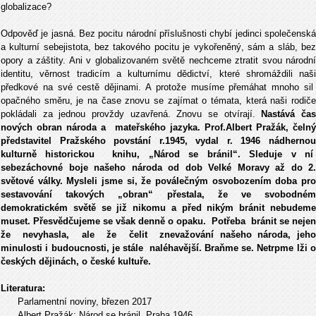
globalizace?
Odpověď je jasná. Bez pocitu národní příslušnosti chybí jedinci společenská
a kulturní sebejistota, bez takového pocitu je vykořeněný, sám a sláb, bez
opory a záštity. Ani v globalizovaném světě nechceme ztratit svou národní
identitu, věrnost tradicím a kulturnímu dědictví, které shromáždili naši
předkové na své cestě dějinami. A protože musíme přemáhat mnoho sil
opačného směru, je na čase znovu se zajímat o témata, která naši rodiče
pokládali za jednou provždy uzavřená. Znovu se otvírají.
Nastává ča
nových obran národa a mateřského jazyka. Prof.Albert Pražák, čelný
představitel Pražského povstání r.1945, vydal r. 1946 nádhernou
kulturně historickou knihu, „Národ se bránil“. Sleduje v ní
sebezáchovné boje našeho národa od dob Velké Moravy až do 2.
světové války. Mysleli jsme si, že poválečným osvobozením doba pro
sestavování takových „obran“ přestala, že ve svobodném
demokratickém světě se již nikomu a před nikým bránit nebudeme
muset. Přesvědčujeme se však denně o opaku. Potřeba bránit se nejen
že nevyhasla, ale že čelit znevažování našeho národa, jeho
minulosti i budoucnosti, je stále naléhavější. Braňme se. Netrpme lži o
českých dějinách, o české kultuře.
Literatura:
Parlamentní noviny, březen 2017
Albert Pražák: Národ se bránil. Praha 1946.