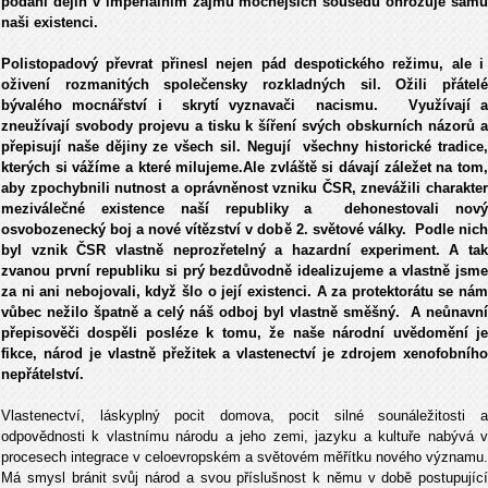
podání dějin v imperiálním zájmu mocnějších sousedů ohrožuje samu
naši existenci.
Polistopadový převrat přinesl nejen pád despotického režimu, ale i
oživení rozmanitých společensky rozkladných sil. Ožili přátelé
bývalého mocnářství i skrytí vyznavači nacismu. Využívají a
zneužívají svobody projevu a tisku k šíření svých obskurních názorů a
přepisují naše dějiny ze všech sil. Negují všechny historické tradice,
kterých si vážíme a které milujeme.Ale zvláště si dávají záležet na tom,
aby zpochybnili nutnost a oprávněnost vzniku ČSR, znevážili charakter
meziválečné existence naší republiky a dehonestovali nový
osvobozenecký boj a nové vítězství v době 2. světové války. Podle nich
byl vznik ČSR vlastně neprozřetelný a hazardní experiment. A tak
zvanou první republiku si prý bezdůvodně idealizujeme a vlastně jsme
za ni ani nebojovali, když šlo o její existenci. A za protektorátu se nám
vůbec nežilo špatně a celý náš odboj byl vlastně směšný. A neůnavní
přepisověči dospěli posléze k tomu, že naše národní uvědomění je
fikce, národ je vlastně přežitek a vlastenectví je zdrojem xenofobního
nepřátelství.
Vlastenectví, láskyplný pocit domova, pocit silné sounáležitosti a
odpovědnosti k vlastnímu národu a jeho zemi, jazyku a kultuře nabývá v
procesech integrace v celoevropském a světovém měřítku nového významu.
Má smysl bránit svůj národ a svou příslušnost k němu v době postupující