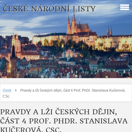
ČESKÉ NÁRODNÍ LISTY
›
Úvod
Pravdy a lži českých dějin, část 4 Prof. PhDr. Stanislava Kučerová,
CSc.
PRAVDY A LŽI ČESKÝCH DĚJIN,
ČÁST 4 PROF. PHDR. STANISLAVA
KUČEROVÁ, CSC.