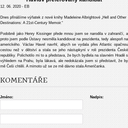
12. 06. 2020 - EB
Dnes přinášíme výňatek z nové knihy Madeleine Albrightové „Hell and Other
Destinations: A 21st-Century Memoir.“
Podobně jako Henry Kissinger přede mnou jsem se narodila v zahraničí, a
proto jsem podle Ústavy nesměla kandidovat na prezidenta, tedy alespoň na
amerického. Václav Havel navrhl, abych se vydala přes Atlantic opačnou
cestou než v dětství a stala se jeho nástupkyní v roli prezidenta České
republiky. Polichotilo mi to a představa, že bych bydlela na slavném Hradě s
výhledem na Prahu, byla lákavá, ale nedokázala jsem si představit, že by
mě Češi chtěli. A mimoto už se ze mě dávno stala Američanka.
KOMENTÁŘE
Jméno:
Nadpis: