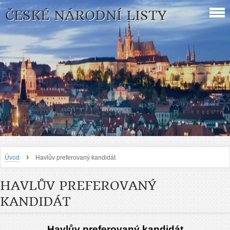
ČESKÉ NÁRODNÍ LISTY
›
Úvod
Havlův preferovaný kandidát
HAVLŮV PREFEROVANÝ
KANDIDÁT
Havlův preferovaný kandidát