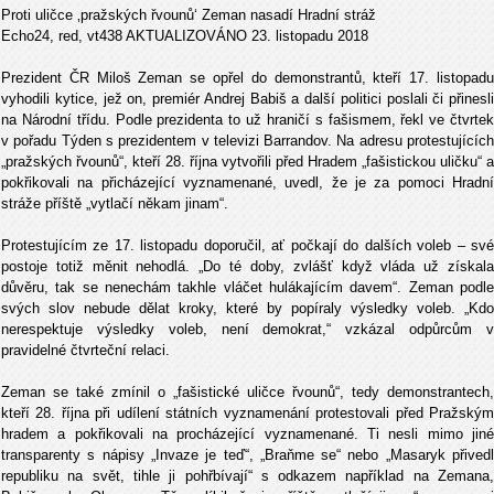
Proti uličce ‚pražských řvounů‘ Zeman nasadí Hradní stráž
Echo24, red, vt438 AKTUALIZOVÁNO 23. listopadu 2018
Prezident ČR Miloš Zeman se opřel do demonstrantů, kteří 17. listopadu
vyhodili kytice, jež on, premiér Andrej Babiš a další politici poslali či přinesli
na Národní třídu. Podle prezidenta to už hraničí s fašismem, řekl ve čtvrtek
v pořadu Týden s prezidentem v televizi Barrandov. Na adresu protestujících
„pražských řvounů“, kteří 28. října vytvořili před Hradem „fašistickou uličku“ a
pokřikovali na přicházející vyznamenané, uvedl, že je za pomoci Hradní
stráže příště „vytlačí někam jinam“.
Protestujícím ze 17. listopadu doporučil, ať počkají do dalších voleb – své
postoje totiž měnit nehodlá. „Do té doby, zvlášť když vláda už získala
důvěru, tak se nenechám takhle vláčet hulákajícím davem“. Zeman podle
svých slov nebude dělat kroky, které by popíraly výsledky voleb. „Kdo
nerespektuje výsledky voleb, není demokrat,“ vzkázal odpůrcům v
pravidelné čtvrteční relaci.
Zeman se také zmínil o „fašistické uličce řvounů“, tedy demonstrantech,
kteří 28. října při udílení státních vyznamenání protestovali před Pražským
hradem a pokřikovali na procházející vyznamenané. Ti nesli mimo jiné
transparenty s nápisy „Invaze je teď“, „Braňme se“ nebo „Masaryk přivedl
republiku na svět, tihle ji pohřbívají“ s odkazem například na Zemana,