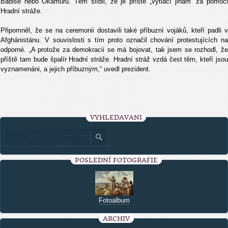
Babiše nebo Okamuru. Těm slíbil, že je příště „vytlačí jinam“ za pomoci
Hradní stráže.
Připomněl, že se na ceremonii dostavili také příbuzní vojáků, kteří padli v
Afghánistánu. V souvislosti s tím proto označil chování protestujících na
odporné. „A protože za demokracii se má bojovat, tak jsem se rozhodl, že
příště tam bude špalír Hradní stráže. Hradní stráž vzdá čest těm, kteří jsou
vyznamenáni, a jejich příbuzným,“ uvedl prezident.
VYHLEDÁVÁNÍ
POSLEDNÍ FOTOGRAFIE
Fotoalbum
ARCHIV