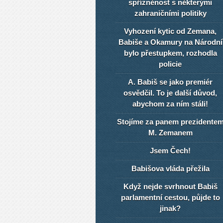
spřízněnost s některými
zahraničními politiky
Vyhození kytic od Zemana,
Babiše a Okamury na Národní
bylo přestupkem, rozhodla
policie
A. Babiš se jako premiér
osvědčil. To je další důvod,
abychom za ním stáli!
Stojíme za panem prezidente
M. Zemanem
Jsem Čech!
Babišova vláda přežila
Když nejde svrhnout Babiš
parlamentní cestou, půjde to
jinak?