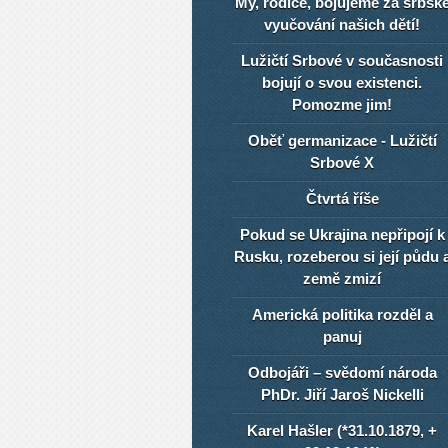
My, rodiče, bojujeme za srbsk
vyučování našich dětí!
Lužičtí Srbové v současnosti
bojují o svou existenci.
Pomozme jim!
Oběť germanizace - Lužičtí
Srbové X
Čtvrtá říše
Pokud se Ukrajina nepřipojí k
Rusku, rozeberou si její půdu 
země zmizí
Americká politika rozděl a
panuj
Odbojáři – svědomí národa
PhDr. Jiří Jaroš Nickelli
Karel Hašler (*31.10.1879, +