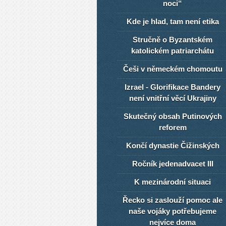
noci“
Kde je hlad, tam není etika
Stručně o Byzantském
katolickém patriarchátu
Češi v německém chomoutu
Izrael - Glorifikace Bandery
není vnitřní věcí Ukrajiny
Skutečný obsah Putinových
reforem
Končí dynastie Čižinských
Ročník jedenadvacet III
K mezinárodní situaci
Řecko si zaslouží pomoc ale
naše vojáky potřebujeme
nejvíce doma