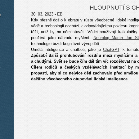
HLOUPNUTÍ S C
e
30. 03. 2023 -
EB
Kdy přesně došlo k obratu v růstu všeobecné lidské inteli
vědě a technologii dochází k odpovídajícímu poklesu kognit
těží, aniž by na něm stavěli. Vědci používají kalkulačk
používá jako náhradu myšlení.
Neurolog Martin Jan St
technologie brzdí kognitivní vývoj dětí.
Umělá inteligence a chatboti, jako je
ChatGPT
, k tomuto
Způsobí další prohlubování rozdílu mezi myslícími a
a chudými. Svět se bude čím dál tím víc rozdělovat na o
Cílem rodičů a českých vzdělávacích institucí by 
m
propasti, aby si co nejvíce dětí zachovalo před umělou 
dalšího všeobecného otupování lidské inteligence.