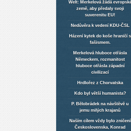
Welt: Merkelová žádá evropsk
země, aby předaly svoji
suverenitu EU!
Nedůvěra k vedení KDU-ČSL
Házení kytek do koše hraničí s
fašismem.
Merkelová hluboce otřásla
Německem, rozmanitost
hluboce otřásla západní
civilizací
Hrdlořez z Chorvatska
Kdo byl větší humanista?
P. Bělobrádek na návštěvě u
jemu milých krajanů
Naším cílem vždy bylo zničení
Československa, Konrad