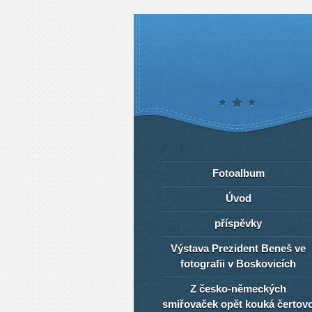
Fotoalbum
Úvod
příspěvky
Výstava Prezident Beneš ve
fotografii v Boskovicích
Z česko-německých
smiřovaček opět kouká čertov