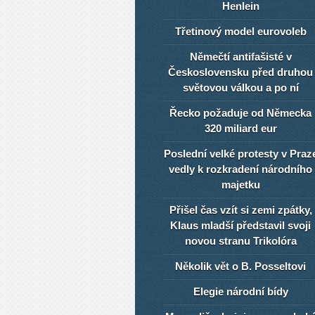
Henlein
Třetinový model eurovoleb
Němečtí antifašisté v
Československu před druhou
světovou válkou a po ní
Řecko požaduje od Německa
320 miliard eur
Poslední velké protesty v Praz
vedly k rozkradení národního
majetku
Přišel čas vzít si zemi zpátky,
Klaus mladší představil svoji
novou stranu Trikolóra
Několik vět o B. Posseltovi
Elegie národní bídy