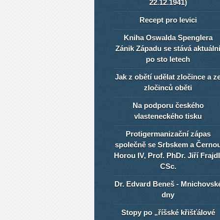
22.12.1941)
Recept pro levici
Kniha Oswalda Spenglera
Zánik Západu se stává aktuáln
po sto letech
Jak z obětí udělat zločince a z
zločinců oběti
Na podporu českého
vlasteneckého tisku
Protigermanizační zápas
společně se Srbskem a Černo
Horou IV, Prof. PhDr. Jiří Frajdl
CSc.
Dr. Edvard Beneš - Mnichovsk
dny
Stopy po „říšské křišťálové