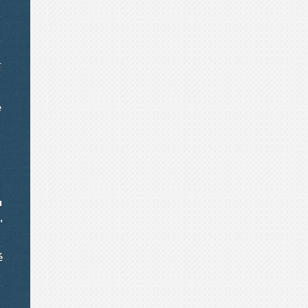
í
e
u
,
é