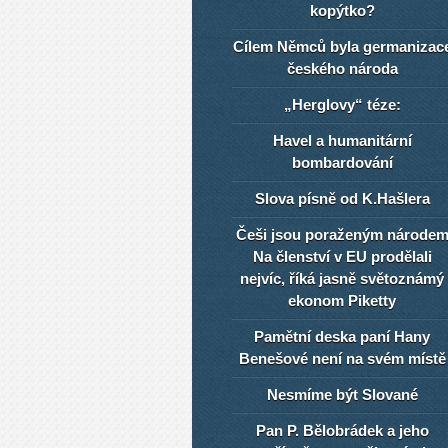
kopýtko?
Cílem Němců byla germanizac
českého národa
„Herglovy“ téze:
Havel a humanitární
bombardování
Slova písně od K.Hašlera
Češi jsou poraženým národe
Na členství v EU prodělali
nejvíc, říká jasně světoznámý
ekonom Piketty
Pamětní deska paní Hany
Benešové není na svém místě
Nesmíme být Slované
Pan P. Bělobrádek a jeho