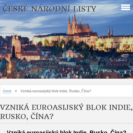
ČESKÉ NÁRODNÍ LISTY
›
Úvod
Vzniká euroasijský blok Indie, Rusko, Čína?
VZNIKÁ EUROASIJSKÝ BLOK INDIE,
RUSKO, ČÍNA?
Vzniká euroasijský blok Indie, Rusko, Čína?