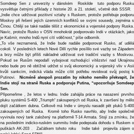
Somdeep Sen z univerzity v dánském Roskilde tuto podporu Rusku
vysvětluje četnými příklady z historie 20. a 21. století, včetně dob SSSR.
„Indie chce udržovat pozitivní vztahy s Ruskem, protože potřebuje podporu
Moskvy při řešení jejích územních konfliktů se svými sousedy, zejména s
Čínou. Chtějí se také nadále těšit z ekonomické a vojenské podpory Ruska.
Navíc, protože Rusko v OSN mnohokrát podporovalo Indii v otázkách, jako
je Kašmír, mnoho Indů nyní cítí vděčnost,“ píše odborník.
„To vše neznamená, že Indie bude nadále podporovat Rusko, ať udělá
cokoli. V posledních letech Nové Dillí rychle posílilo své vazby se Západem
a brzy může být příliš nákladné udržovat své tradiční vazby s Moskvou.
Pokud se Rusům nepodaří vybojovat rozhodující vítězství nad Ukrajinou
nebo bude pro ně obtížné udržet si svůj ekonomický a vojenský vliv v Asii
kvůli sankcím, indická vláda může cítit potřebu revidovat svůj postoj k
Putinovi.
Nicméně alespoň prozatím by nikoho nemělo překvapit, ž
Indie stojí na straně Ruska a podporuje Putina, “upozorňuje Somdeep
Sen.
Připomeňme , že letos v lednu. Indie zahájila práce na nasazení prvního
pluku systémů S-400 „Triumph“ zakoupených od Ruska, k završení by mělo
dojít začátkem dubna. Celkově má Indie v úmyslu nasadit pět pluků S-400
zakoupených od Ruska. Kromě toho Rusko navrhlo, aby Indie společně
vyvinula nový tank založený na platformě T-14 Armata. Stojí za zmínku, že
na posledním indicko-ruském summitu Indie podepsala dohodu s Ruskem o
puškách AK-203 . Začátkem tohoto roku Indie také projevila zájem o