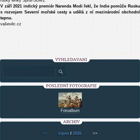
ruský lehký Sprut-SDM1.
V září 2021 indický premiér Narenda Modi řekl, že Indie pomůže Rusku
s rozvojem Severní mořské cesty a udělá z ní mezinárodní obchodní
tepnu.
vaševěc.cz
VYHLEDÁVÁNÍ
POSLEDNÍ FOTOGRAFIE
Fotoalbum
ARCHIV
<<
srpen
/
2026
>>