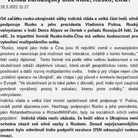
18.3.2022 11:27
Od začátku rusko-ukrajinské války indická vláda a velká část Indů silně
podporuje Rusko a jeho prezidenta Vladimira Putina. Ruský
velvyslanec v Indii Denis Alipov ve čtvrtek v pořadu Rossija-24 řekl, že
věří, že tripartitní formát Rusko-Indie-Čína má velkou budoucnost pro
vytvoření multipolárního světa.
"Rusko, stejně jako Indie a Čína jsou tři největší země v euroasijském
prostoru a neexistuje jiná možnost než interakce, zvláště v tomto formátu,"
řekl ruský diplomat. Tento formát má podle něho velkou budoucnost a ve
skutečnosti odráží objektivní situaci, která utváří geopolitickou cestu, totiž
posilování a další rozvoj multipolárního světa. Indie p prý chápe nejen cíle
„zvláštní operace na Ukrajině“, ale chápe i její původ v kontextu bezpečnosti
v Evropě. "Ve skutečnosti je to také jeden z důvodů, proč Indie nyní zaujímá
poměrně vyvážený postoj k eskalaci, kterou jsme svědky," dodal
velvyslanec.
Indická vláda a velká část místní společnosti silně podporuje V. Putina,
uvádí portál aljazeera.com. Hashtagy podporující Rusko a jeho prezidenta,
jako #istandwithrussia a #IstandWithPutin, byly na sociálních sítích velmi
populární.
Indická vláda navíc ukázala, že kvůli válce s Ukrajinou nen
ochotna zkazit své silné vazby s Ruskem. Dosud nejvýznamnějším
gestem bylo odmítnutí Indie podpořit rezoluce OSN odsuzující ruskou
invazi.