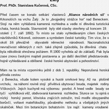
Prof. PhDr. Stanislava Kučerová, CSc.
Před časem se konalo setkání vlastenců „
Aliance národních sil
“ 
Krkonoších na vrchu Žalý. Je to „dvojjediný strážce hor“ nad Beneckem.
Stojí na něm vyhlášená kamenná rozhledna a vedle ní dřevěná turistická
chata, horská bouda. Slavnostně byly obě stavby otevřeny už koncem 19.
století ( 7. září 1892).
To místo se stalo vyhledávaným cílem českýc
návštěvníků Krkonoš,
ostrovem a symbolem české turistiky. Tím více, že 
okolí žili převážně obyvatelé německé národnosti. Nacionalistická
nevraživost některých z nich také zřejmě způsobila, že dřevěná chata
byla několikrát ohrožena požárem. R.1900 vyhořela až do základů. Pak byla
zase znovu českými majiteli postavena a po další desítiletí představovala
hojně vyhledávané a oblíbené české horské ubytování a pohostinství.
Mám na ta místa vzpomínku ještě z dob 1. republiky. Neporušená horská
příroda cestou
z Benecka, všude kolem vysoké a husté smrkové lesy. Až na plošině
vrcholu, na náhorní rovině stojí přívětivá ubytovací bouda, majetek rodiny
Víškových. Jejich kuchyně má výbornou pověst. A hned vedle boudy se
tyčí vyhlídková věž, obdivovaná kamenná rozhledna. Slunce se tu opírá
nízký horský porost, křoviska zrajících ostružin, trsů modře obsypaného
borůvčí, voňavé mateřídoušky, půvabného netřesku a všelijakých jiných
skalniček. Mezi tím botanickým bohatstvím lze najít kameny vroubené