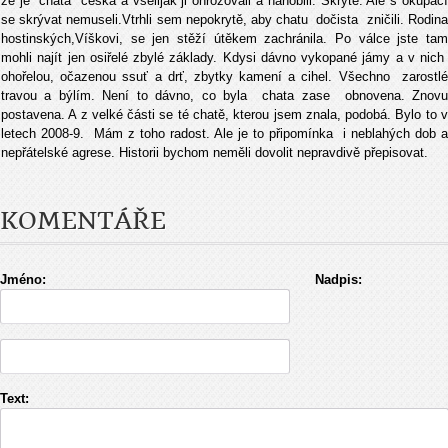
že je chata česká a všelijak ji ohrožovali a hanobili. Skrytě. Ale s okupací
se skrývat nemuseli.Vtrhli sem nepokrytě, aby chatu dočista zničili. Rodina
hostinských,Víškovi, se jen stěží útěkem zachránila. Po válce jste tam
mohli najít jen osiřelé zbylé základy. Kdysi dávno vykopané jámy a v nich
ohořelou, očazenou ssuť a drť, zbytky kamení a cihel. Všechno zarostlé
travou a býlím. Není to dávno, co byla chata zase obnovena. Znovu
postavena. A z velké části se té chatě, kterou jsem znala, podobá. Bylo to v
letech 2008-9. Mám z toho radost. Ale je to připomínka i neblahých dob a
nepřátelské agrese. Historii bychom neměli dovolit nepravdivě přepisovat.
KOMENTÁŘE
Jméno:
Nadpis:
Text: