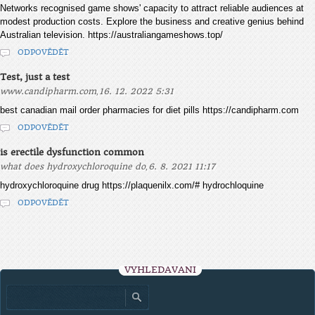
Networks recognised game shows' capacity to attract reliable audiences at
modest production costs. Explore the business and creative genius behind
Australian television. https://australiangameshows.top/
ODPOVĚDĚT
Test, just a test
,
www.candipharm.com
16. 12. 2022 5:31
best canadian mail order pharmacies for diet pills https://candipharm.com
ODPOVĚDĚT
is erectile dysfunction common
,
what does hydroxychloroquine do
6. 8. 2021 11:17
hydroxychloroquine drug https://plaquenilx.com/# hydrochloquine
ODPOVĚDĚT
VYHLEDÁVÁNÍ