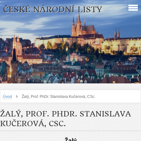
ČESKÉ NÁRODNÍ LISTY
›
Úvod
Žalý, Prof. PhDr. Stanislava Kučerová, CSc.
ŽALÝ, PROF. PHDR. STANISLAVA
KUČEROVÁ, CSC.
Žalý