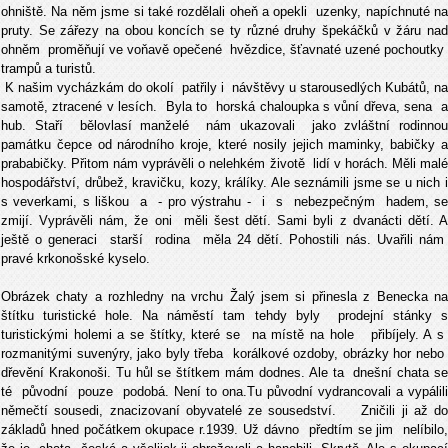
ohniště. Na něm jsme si také rozdělali oheň a opekli uzenky, napíchnuté na
pruty. Se zářezy na obou koncích se ty různé druhy špekáčků v žáru nad
ohněm proměňují ve voňavě opečené hvězdice, šťavnaté uzené pochoutky
trampů a turistů.
K našim vycházkám do okolí patřily i návštěvy u starousedlých Kubátů, na
samotě, ztracené v lesích. Byla to horská chaloupka s vůní dřeva, sena a
hub. Staří bělovlasí manželé nám ukazovali jako zvláštní rodinnou
památku čepce od národního kroje, které nosily jejich maminky, babičky a
prababičky. Přitom nám vyprávěli o nelehkém životě lidí v horách. Měli malé
hospodářství, drůbež, kravičku, kozy, králíky. Ale seznámili jsme se u nich i
s veverkami, s liškou a - pro výstrahu - i s nebezpečným hadem, se
zmijí. Vyprávěli nám, že oni měli šest dětí. Sami byli z dvanácti dětí. A
ještě o generaci starší rodina měla 24 dětí. Pohostili nás. Uvařili nám
pravé krkonošské kyselo.
Obrázek chaty a rozhledny na vrchu Žalý jsem si přinesla z Benecka na
štítku turistické hole. Na náměstí tam tehdy byly prodejní stánky s
turistickými holemi a se štítky, které se na místě na hole
přibíjely. A
s
rozmanitými suvenýry, jako byly třeba korálkové ozdoby, obrázky hor nebo
dřevění
Krakonoši.
Tu hůl se štítkem mám dodnes. Ale ta dnešní chata s
té původní pouze podobá. Není to ona.Tu původní vydrancovali a vypálili
němečtí sousedi, znacizovaní obyvatelé ze sousedství. Zničili ji až do
základů hned počátkem okupace r.1939. Už dávno předtím se jim nelíbilo,