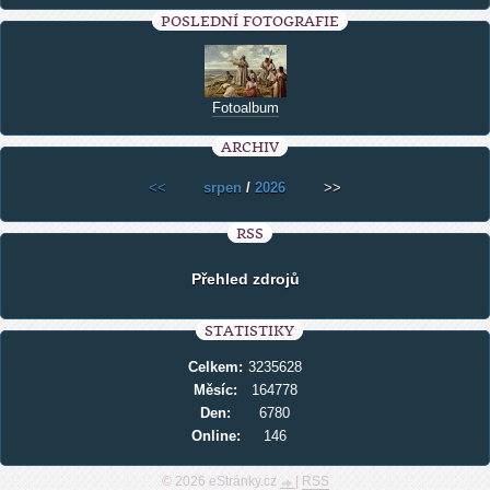
POSLEDNÍ FOTOGRAFIE
Fotoalbum
ARCHIV
<<
srpen
/
2026
>>
RSS
Přehled zdrojů
STATISTIKY
Celkem:
3235628
Měsíc:
164778
Den:
6780
Online:
146
© 2026 eStránky.cz
|
RSS