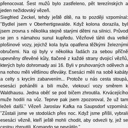
přenocovat. Šest mužů bylo zastřeleno, pět terezínských a
jeden nežidovský vězeň.
Siegfried Zeckel, tehdy ještě dítě, na to později vzpomínal:
"Bydlel jsem v Oberhertigswalde. Když kolona dorazila, byl
jsem zrovna s několika stejně starými dětmi na silnici. Průvod
se jen s námahou sunul kupředu. Vězňové táhli dva velké
plošinové vozy, jejichž kola byla opatřena těžkými železnými
obručemi. Na oji byly v několika řadách za sebou příčně
upevněny dřevěné kůly, tlačené z každé strany dvojicí vězňů,
kterých bylo dohromady asi 16. Byli v pruhovaných oděvech a
na nohou měli většinou dřeváky. Esesáci měli na sobě kabáty
a celty s krycím zabarvením... Protože u nás cesta stoupá,
esesáci poháněli a bili muže, vlekoucí vozy směrem k
Waldhausu. Jedna oběť se pod bičem zhroutila. Krvácejícího
muže hodili na vůz. Teprve pak jsem zpozoroval, že už tam
leželi další." Vězeň Jaroslav Kafka na Saupsdorf vzpomíná:
"Zůstali jsme ve stodolách přes noc. Když jsme přišli, vybrali
esesáci vězně, kteří ještě mohli chodit, aby odvezli ty, jež se
cestou zhroutili. Komando se nevrátilo."