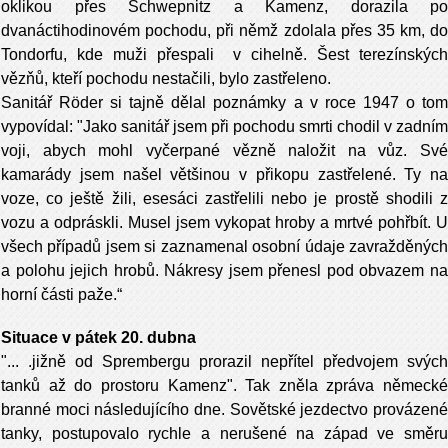
oklikou přes Schwepnitz a Kamenz, dorazila po
dvanáctihodinovém pochodu, při němž zdolala přes 35 km, do
Tondorfu, kde muži přespali v cihelně. Šest terezínských
vězňů, kteří pochodu nestačili, bylo zastřeleno.
Sanitář Röder si tajně dělal poznámky a v roce 1947 o tom
vypovídal: "Jako sanitář jsem při pochodu smrti chodil v zadním
voji, abych mohl vyčerpané vězně naložit na vůz. Své
kamarády jsem našel většinou v přikopu zastřelené. Ty na
voze, co ještě žili, esesáci zastřelili nebo je prostě shodili z
vozu a odpráskli. Musel jsem vykopat hroby a mrtvé pohřbít. U
všech případů jsem si zaznamenal osobní údaje zavražděných
a polohu jejich hrobů. Nákresy jsem přenesl pod obvazem na
horní části paže.“
Situace v pátek 20. dubna
"... .jižně od Sprembergu prorazil nepřítel předvojem svých
tanků až do prostoru Kamenz". Tak zněla zpráva německé
branné moci následujícího dne. Sovětské jezdectvo provázené
tanky, postupovalo rychle a nerušené na západ ve směru