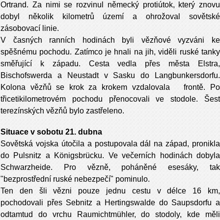
Ortrand. Za nimi se rozvinul německý protiútok, který znovu
dobyl několik kilometrů území a ohrožoval sovětské
zásobovací linie.
V časných ranních hodinách byli vězňové vyzváni ke
spěšnému pochodu. Zatímco je hnali na jih, viděli ruské tanky
směřující k západu. Cesta vedla přes města Elstra,
Bischofswerda a Neustadt v Sasku do Langbunkersdorfu.
Kolona vězňů se krok za krokem vzdalovala frontě. Po
třicetikilometrovém pochodu přenocovali ve stodole. Šest
terezínských vězňů bylo zastřeleno.
Situace v sobotu 21. dubna
Sovětská vojska útočila a postupovala dál na západ, pronikla
do Pulsnitz a Königsbrücku. Ve večerních hodinách dobyla
Schwarzheide. Pro vězně, poháněné esesáky, tak
"bezprostřední ruské nebezpečí" pominulo.
Ten den šli vězni pouze jednu cestu v délce 16 km,
pochodovali přes Sebnitz a Hertingswalde do Saupsdorfu a
odtamtud do vrchu Raumichtmühler, do stodoly, kde měli