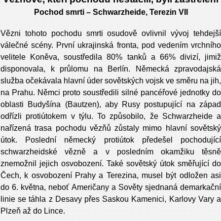
Pochod smrti – Schwarzheide, Terezin VII
Vězni tohoto pochodu smrti osudově ovlivnil vývoj tehdejší
válečné scény. První ukrajinská fronta, pod vedením vrchního
velitele Koněva, soustředila 80% tanků a 66% divizí, jimiž
disponovala, k průlomu na Berlín. Německá zpravodajská
služba očekávala hlavní úder sovětských vojsk ve směru na jih,
na Prahu. Němci proto soustředili silné pancéřové jednotky do
oblasti Budyšína (Bautzen), aby Rusy postupující na západ
odřízli protiútokem v týlu. To způsobilo, že Schwarzheide a
nařízená trasa pochodu vězňů zůstaly mimo hlavní sovětský
útok. Poslední německý protiútok předešel pochodující
schwarzheidské vězně a v posledním okamžiku těsně
znemožnil jejich osvobození. Také sovětský útok směřující do
Čech, k osvobození Prahy a Terezina, musel být odložen asi
do 6. května, neboť Američany a Sověty sjednaná demarkační
linie se táhla z Desavy přes Saskou Kamenici, Karlovy Vary a
Plzeň až do Lince.