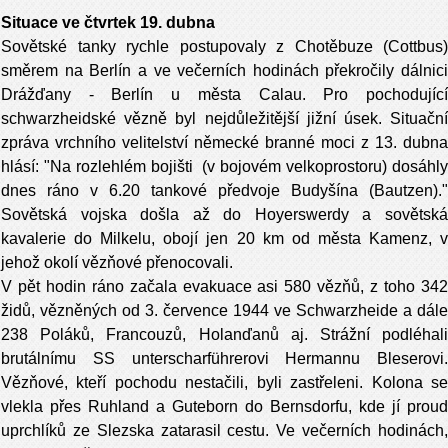
Situace ve čtvrtek 19. dubna
Sovětské tanky rychle postupovaly z Chotěbuze (Cottbus)
směrem na Berlín a ve večerních hodinách překročily dálnici
Drážďany - Berlín u města Calau. Pro pochodující
schwarzheidské vězně byl nejdůležitější jižní úsek. Situační
zpráva vrchního velitelství německé branné moci z 13. dubna
hlásí: "Na rozlehlém bojišti (v bojovém velkoprostoru) dosáhly
dnes ráno v 6.20 tankové předvoje Budyšína (Bautzen)."
Sovětská vojska došla až do Hoyerswerdy a sovětská
kavalerie do Milkelu, obojí jen 20 km od města Kamenz, v
jehož okolí vězňové přenocovali.
V pět hodin ráno začala evakuace asi 580 vězňů, z toho 342
židů, vězněných od 3. července 1944 ve Schwarzheide a dále
238 Poláků, Francouzů, Holanďanů aj. Strážní podléhali
brutálnímu SS unterscharführerovi Hermannu Bleserovi.
Vězňové, kteří pochodu nestačili, byli zastřeleni. Kolona se
vlekla přes Ruhland a Guteborn do Bernsdorfu, kde jí proud
uprchlíků ze Slezska zatarasil cestu. Ve večerních hodinách,