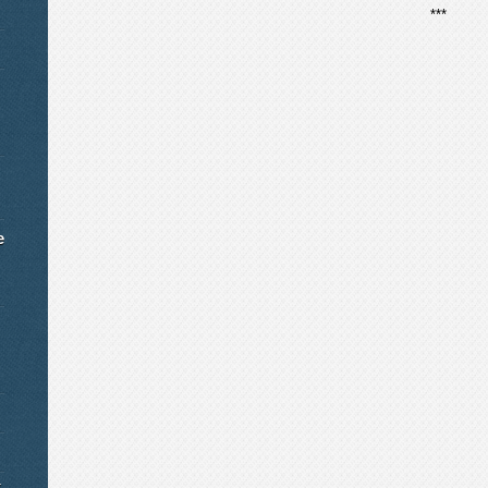
***
e