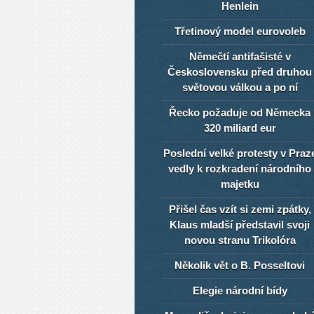
Henlein
Třetinový model eurovoleb
Němečtí antifašisté v
Československu před druhou
světovou válkou a po ní
Řecko požaduje od Německa
320 miliard eur
Poslední velké protesty v Praz
vedly k rozkradení národního
majetku
Přišel čas vzít si zemi zpátky,
Klaus mladší představil svoji
novou stranu Trikolóra
Několik vět o B. Posseltovi
Elegie národní bídy