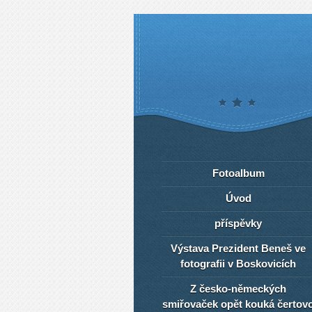
Fotoalbum
Úvod
příspěvky
Výstava Prezident Beneš ve
fotografii v Boskovicích
Z česko-německých
smiřovaček opět kouká čertov