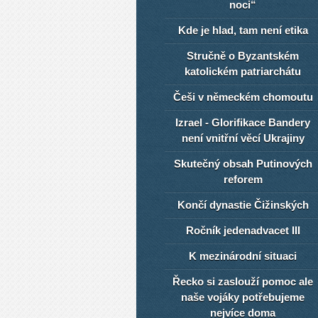
noci“
Kde je hlad, tam není etika
Stručně o Byzantském
katolickém patriarchátu
Češi v německém chomoutu
Izrael - Glorifikace Bandery
není vnitřní věcí Ukrajiny
Skutečný obsah Putinových
reforem
Končí dynastie Čižinských
Ročník jedenadvacet III
K mezinárodní situaci
Řecko si zaslouží pomoc ale
naše vojáky potřebujeme
nejvíce doma