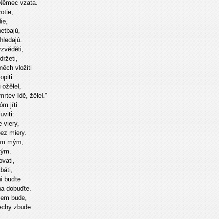
 Němec vzata.
otie,
ie,
etbajú,
hledajú.
zvěděti,
ržeti,
ěch vložiti
piti.
 ožělel,
rtev Idě, žělel."
m jíti
uviti:
 viery,
bez miery.
tem mým,
vým.
ovati,
báti,
ni buďte
ha dobuďte.
zem bude,
echy zbude.