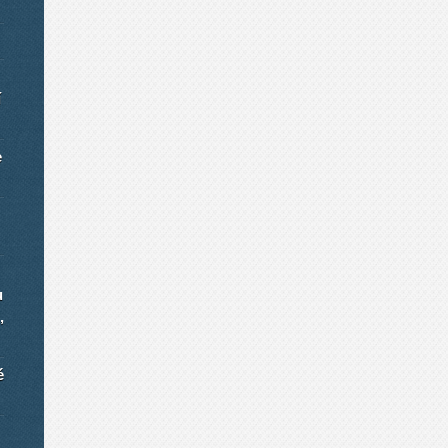
í
e
u
,
é