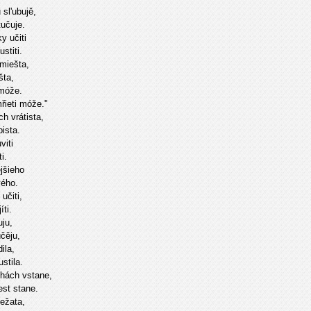
sl'ubujě,
tučuje.
y učiti
stiti.
miešta,
šta,
emóže.
řieti móže."
h vrátista,
ista.
viti
i.
jšieho
vého.
učiti,
íti.
ju,
čěju,
ila,
stila.
hách vstane,
st stane.
iežata,