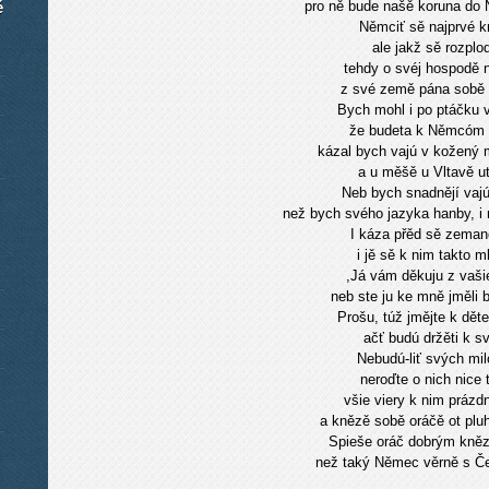
é
pro ně bude našě koruna do
Němciť sě najprvé kr
ale jakž sě rozplod
tehdy o svéj hospodě n
z své země pána sobě 
Bych mohl i po ptáčku v
že budeta k Němcóm d
kázal bych vajú v kožený m
a u měšě u Vltavě uto
Neb bych snadnějí vajú
než bych svého jazyka hanby, i m
I káza přěd sě zemanó
i jě sě k nim takto ml
,Já vám děkuju z vašie
neb ste ju ke mně jměli 
Prošu, túž jmějte k dě
ačť budú držěti k s
Nebudú-liť svých mil
neroďte o nich nice t
všie viery k nim prázd
a knězě sobě oráčě ot plu
Spieše oráč dobrým kně
než taký Němec věrně s Č