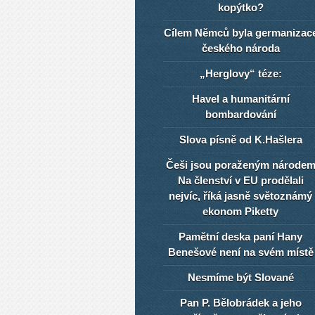
kopýtko?
Cílem Němců byla germanizac
českého národa
„Herglovy“ téze:
Havel a humanitární
bombardování
Slova písně od K.Hašlera
Češi jsou poraženým národe
Na členství v EU prodělali
nejvíc, říká jasně světoznámý
ekonom Piketty
Pamětní deska paní Hany
Benešové není na svém místě
Nesmíme být Slované
Pan P. Bělobrádek a jeho