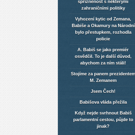
spřízněnost s některými
zahraničními politiky
Vyhození kytic od Zemana,
Babiše a Okamury na Národní
bylo přestupkem, rozhodla
policie
A. Babiš se jako premiér
osvědčil. To je další důvod,
abychom za ním stáli!
Stojíme za panem prezidente
M. Zemanem
Jsem Čech!
Babišova vláda přežila
Když nejde svrhnout Babiš
parlamentní cestou, půjde to
jinak?