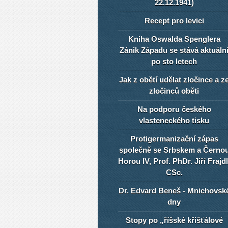
22.12.1941)
Recept pro levici
Kniha Oswalda Spenglera
Zánik Západu se stává aktuáln
po sto letech
Jak z obětí udělat zločince a z
zločinců oběti
Na podporu českého
vlasteneckého tisku
Protigermanizační zápas
společně se Srbskem a Černo
Horou IV, Prof. PhDr. Jiří Frajdl
CSc.
Dr. Edvard Beneš - Mnichovsk
dny
Stopy po „říšské křišťálové