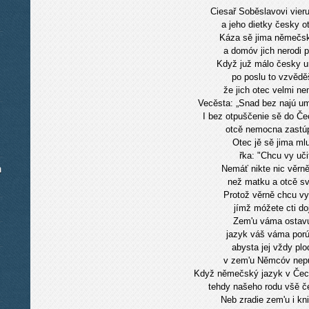
Ciesař Soběslavovi vieru 
a jeho dietky česky o
Káza sě jima němečsk
a domóv jich nerodi pu
Když juž málo česky u
po poslu to vzvědě
že jich otec velmi n
Vecěsta: „Snad bez najú um
I bez otpuščenie sě do Čec
otcě nemocna zastúp
Otec jě sě jima mlu
řka: "Chcu vy učit
m
Nemáť nikte nic věrně
než matku a otcě s
Protož věrně chcu vy 
jímž móžete cti doj
Zem'u váma ostavu
jazyk váš váma porú
abysta jej vždy plod
v zem'u Němcóv nepu
Když němečský jazyk v Čec
tehdy našeho rodu všě če
Neb zradie zem'u i kn