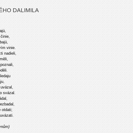
ÉHO DALIMILA
ajú,
činie,
bajú,
vím vinie.
i nadieli,
měli,
poznali,
děli.
ledaju
ju,
 uvázal,
o svázal.
dal,
ezbadal,
 otdati;
uvázati.
ynům)