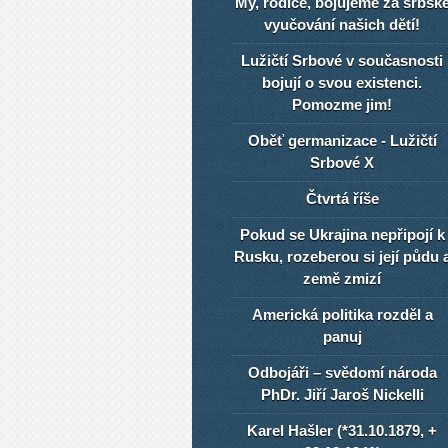
My, rodiče, bojujeme za srbsk
vyučování našich dětí!
Lužičtí Srbové v současnosti
bojují o svou existenci.
Pomozme jim!
Oběť germanizace - Lužičtí
Srbové X
Čtvrtá říše
Pokud se Ukrajina nepřipojí k
Rusku, rozeberou si její půdu 
země zmizí
Americká politika rozděl a
panuj
Odbojáři – svědomí národa
PhDr. Jiří Jaroš Nickelli
Karel Hašler (*31.10.1879, +