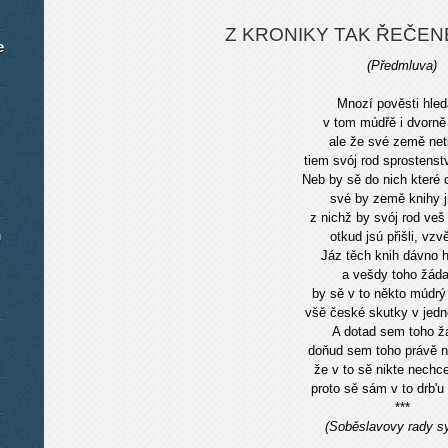
Z KRONIKY TAK ŘEČEN
e
(Předmluva)
Mnozí pověsti hled
v tom múdřě i dvorně 
ale že své země net
tiem svój rod sprostenst
Neb by sě do nich které ct
své by země knihy j
z nichž by svój rod veš 
m
otkud jsú přišli, vzvě
Jáz těch knih dávno h
a vešdy toho žáda
by sě v to někto múdrý
všě české skutky v jedn
A dotad sem toho žá
doňud sem toho právě n
že v to sě nikte nechce
proto sě sám v to drb'u 
***
(Soběslavovy rady s