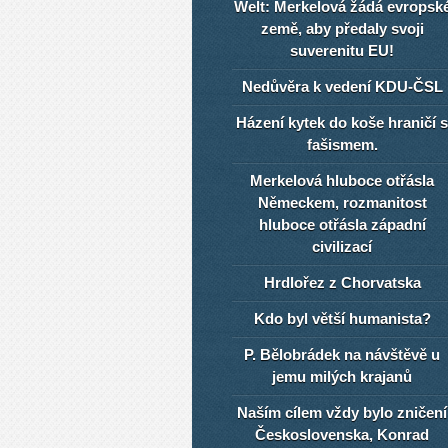
Welt: Merkelová žádá evropsk
země, aby předaly svoji
suverenitu EU!
Nedůvěra k vedení KDU-ČSL
Házení kytek do koše hraničí s
fašismem.
Merkelová hluboce otřásla
Německem, rozmanitost
hluboce otřásla západní
civilizací
Hrdlořez z Chorvatska
Kdo byl větší humanista?
P. Bělobrádek na návštěvě u
jemu milých krajanů
Naším cílem vždy bylo zničení
Československa, Konrad