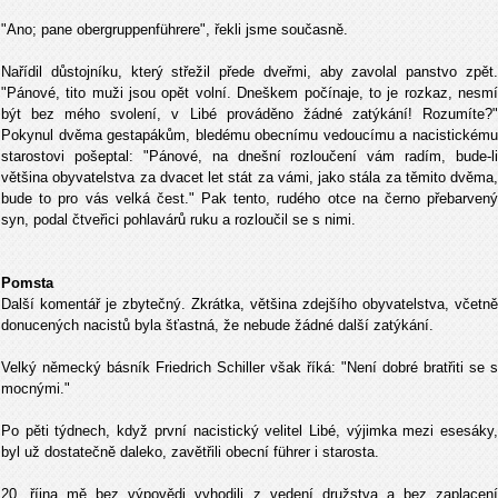
"Ano; pane obergruppenführere", řekli jsme současně.
Nařídil důstojníku, který střežil přede dveřmi, aby zavolal panstvo zpět.
"Pánové, tito muži jsou opět volní. Dneškem počínaje, to je rozkaz, nesmí
být bez mého svolení, v Libé prováděno žádné zatýkání! Rozumíte?"
Pokynul dvěma gestapákům, bledému obecnímu vedoucímu a nacistickému
starostovi pošeptal: "Pánové, na dnešní rozloučení vám radím, bude-li
většina obyvatelstva za dvacet let stát za vámi, jako stála za těmito dvěma,
bude to pro vás velká čest." Pak tento, rudého otce na černo přebarvený
syn, podal čtveřici pohlavárů ruku a rozloučil se s nimi.
Pomsta
Další komentář je zbytečný. Zkrátka, většina zdejšího obyvatelstva, včetně
donucených nacistů byla šťastná, že nebude žádné další zatýkání.
Velký německý básník Friedrich Schiller však říká: "Není dobré bratřiti se s
mocnými."
Po pěti týdnech, když první nacistický velitel Libé, výjimka mezi esesáky,
byl už dostatečně daleko, zavětřili obecní führer i starosta.
20. října mě bez výpovědi vyhodili z vedení družstva a bez zaplacení