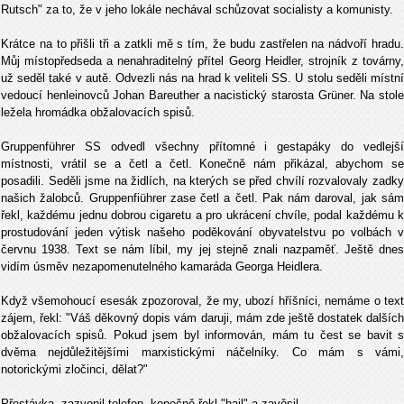
Rutsch" za to, že v jeho lokále nechával schůzovat socialisty a komunisty.
Krátce na to přišli tři a zatkli mě s tím, že budu zastřelen na nádvoří hradu.
Můj místopředseda a nenahraditelný přítel Georg Heidler, strojník z továrny,
už seděl také v autě. Odvezli nás na hrad k veliteli SS. U stolu seděli místní
vedoucí henleinovců Johan Bareuther a nacistický starosta Grüner. Na stole
ležela hromádka obžalovacích spisů.
Gruppenführer SS odvedl všechny přítomné i gestapáky do vedlejší
místnosti, vrátil se a četl a četl. Konečně nám přikázal, abychom se
posadili. Seděli jsme na židlích, na kterých se před chvílí rozvalovaly zadky
našich žalobců. Gruppenfiührer zase četl a četl. Pak nám daroval, jak sám
řekl, každému jednu dobrou cigaretu a pro ukrácení chvíle, podal každému k
prostudování jeden výtisk našeho poděkování obyvatelstvu po volbách v
červnu 1938. Text se nám líbil, my jej stejně znali nazpaměť. Ještě dnes
vidím úsměv nezapomenutelného kamaráda Georga Heidlera.
Když všemohoucí esesák zpozoroval, že my, ubozí hříšníci, nemáme o text
zájem, řekl: "Váš děkovný dopis vám daruji, mám zde ještě dostatek dalších
obžalovacích spisů. Pokud jsem byl informován, mám tu čest se bavit s
dvěma nejdůležitějšími marxistickými náčelníky. Co mám s vámi,
notorickými zločinci, dělat?"
Přestávka, zazvonil telefon, konečně řekl "hajl" a zavěsil.