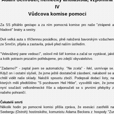
IV
Vůdcova komise pomoci
Za SS přitáhlo gestapo a za ním pomocná komise pro naše "ztrápené a
hladové" bratry a sestry.
Dvě velká auta s tříčlennou posádkou, plně naložená bavorským vzduchem
ze Smrčin, přijela a zastavila, právě před naším ústředím.
"Velevážený pane vedoucí", oslovil mě šéf komise a začal se vyptávat, jaké
a kolik potravin prozatím potřebujeme, pro zdejší obyvatelstvo.
"Zadarmo?" - zeptal jsem se automaticky. "Ne zcela" - řekl, usmívaje se.
Když on i ostatní slyšeli, že jsme ještě dostatečně zásobení, nakabonil se a
chtěl vidět naše sklady. Naložili spoustu zboží. Podepsali dodací listy, na
kterých měli předtištěno "S pozdravem Heil Hitler", vysvětlili nám, že jsme
nyní součástí velkoněmecké říše a odporoučeli se s prvními přebytky z
našeho pohraničí.
Čekatelé smrti
Několik hodin po pomocné komisi přišla zpráva, že esesáci zastřelili na
Seebergu (Ostroh) hostinského, komunistu Adama Beckera z hospody "Zur