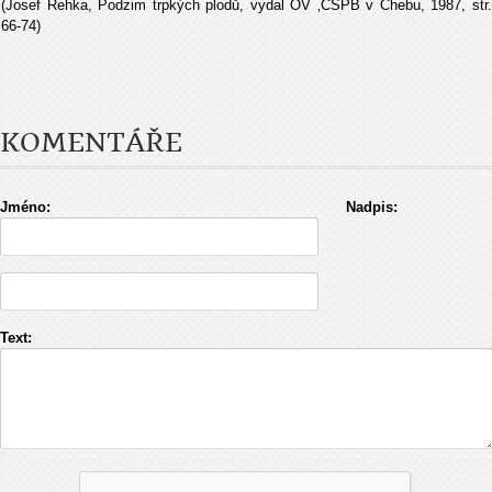
(Josef Řehka, Podzim trpkých plodů, vydal OV ‚ČSPB v Chebu, 1987, str.
66-74)
KOMENTÁŘE
Jméno:
Nadpis:
Text: