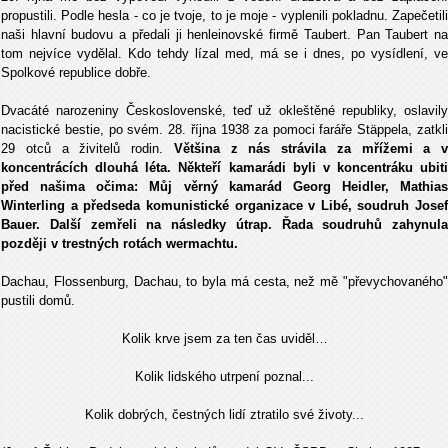
propustili. Podle hesla - co je tvoje, to je moje - vyplenili pokladnu. Zapečetili
naši hlavní budovu a předali ji henleinovské firmě Taubert. Pan Taubert na
tom nejvíce vydělal. Kdo tehdy lízal med, má se i dnes, po vysídlení, ve
Spolkové republice dobře.
Dvacáté narozeniny Československé, teď už okleštěné republiky, oslavily
nacistické bestie, po svém. 28. října 1938 za pomoci faráře Stäppela, zatkli
29 otců a živitelů rodin.
Většina z nás strávila za mřížemi a v
koncentrácích dlouhá léta. Někteří kamarádi byli v koncentráku ubiti
před našima očima: Můj věrný kamarád Georg Heidler, Mathias
Winterling a předseda komunistické organizace v Libé, soudruh Josef
Bauer. Další zemřeli na následky útrap. Řada soudruhů zahynula
později v trestných rotách wermachtu.
Dachau, Flossenburg, Dachau, to byla má cesta, než mě "převychovaného"
pustili domů.
Kolik krve jsem za ten čas uviděl…
Kolik lidského utrpení poznal...
Kolik dobrých, čestných lidí ztratilo své životy...