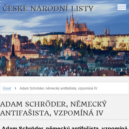
ČESKÉ NÁRODNÍ LISTY
›
Úvod
Adam Schröder, německý antifašista, vzpomíná IV
ADAM SCHRÖDER, NĚMECKÝ
ANTIFAŠISTA, VZPOMÍNÁ IV
Adam Schröder, německý antifašista, vzpomíná