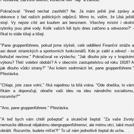
Pokračoval: "Ihned nechat zastřelit? Ne. Já mám ještě jiné zprávy a
dokonce z řad našich politických odpůrců. Mimo to, vidím, že Libá ještě
stojí. Vy nejste cítit ani kouřem ani benzinem. Všechny místní i okolní
rybníky jsou plné vody. Kolik vašich lidí bylo dnes zatčeno a odvezeno?" -
říkal to stále tišeji a tišeji.
"Pane gruppenführere, pokud jsme slyšeli, celé oddělení Finanční stráže a
asi deset stranických a sportovních funkcionářů. Kdo je zatkl a odvezl - to
bohužel nevíme." Pokračoval ve výslechu: "Jak dlouho jste vy v krajském
výboru? Třetí volební období? A v obecním zastupitelstvu od roku 1918? A
jak dlouho vůdci strany?" "Asi kolem sedmnácti let, pane gruppenführere."
Přestávka.
"Chlapi, jste zase volní," říká najednou ta bílá vrána. "Ode dneška, to vám
říkám a doporučuji, obraťte vaši ideu na ideu národního socialismu,
rozumíte?''''
"Ano, pane gruppenführere." Přestávka.
"A teď bych vám chtěl pošeptat" a skutečně šeptal: "Za vaše životy
nemusíte děkovat nějakému obergruppenführerovi, ale mému otci, také musil
obrátit. Rozumíte, budete mlčet?!" To už nám jednotlivě šeptal do ucha. . .