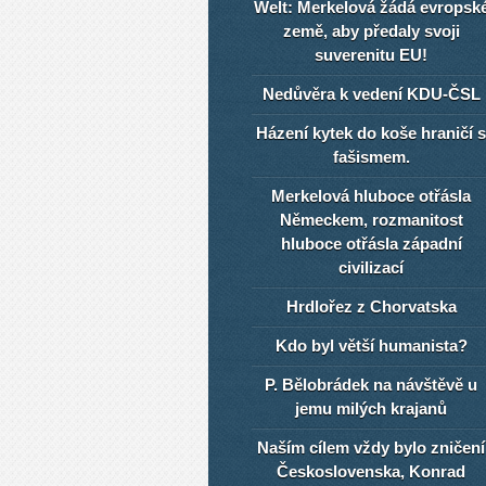
Welt: Merkelová žádá evropsk
země, aby předaly svoji
suverenitu EU!
Nedůvěra k vedení KDU-ČSL
Házení kytek do koše hraničí s
fašismem.
Merkelová hluboce otřásla
Německem, rozmanitost
hluboce otřásla západní
civilizací
Hrdlořez z Chorvatska
Kdo byl větší humanista?
P. Bělobrádek na návštěvě u
jemu milých krajanů
Naším cílem vždy bylo zničení
Československa, Konrad