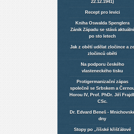
22.12.1941)
Recept pro levici
Kniha Oswalda Spenglera
Zánik Západu se stává aktuáln
po sto letech
Jak z obětí udělat zločince a z
zločinců oběti
Na podporu českého
vlasteneckého tisku
Protigermanizační zápas
společně se Srbskem a Černo
Horou IV, Prof. PhDr. Jiří Frajdl
CSc.
Dr. Edvard Beneš - Mnichovsk
dny
Stopy po „říšské křišťálové