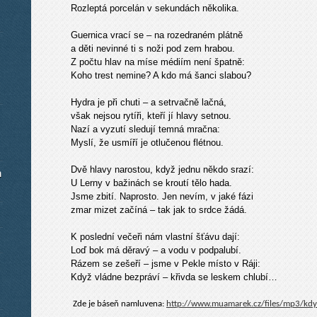
Rozleptá porcelán v sekundách několika.
Guernica vrací se – na rozedraném plátně
a děti nevinné ti s noži pod zem hrabou.
Z počtu hlav na míse médiím není špatně:
Koho trest nemine? A kdo má šanci slabou?
Hydra je při chuti – a setrvačně lačná,
však nejsou rytíři, kteří jí hlavy setnou.
Nazí a vyzutí sledují temná mračna:
Myslí, že usmíří je otlučenou flétnou.
Dvě hlavy narostou, když jednu někdo srazí:
m
U Lerny v bažinách se kroutí tělo hada.
Jsme zbití. Naprosto. Jen nevím, v jaké fázi
zmar mizet začíná – tak jak to srdce žádá.
K poslední večeři nám vlastní šťávu dají:
Loď bok má děravý – a vodu v podpalubí.
Rázem se zešeří – jsme v Pekle místo v Ráji:
Když vládne bezpráví – křivda se leskem chlubí…
Zde je báseň namluvena:
http://www.muamarek.cz/files/mp3/kdyz