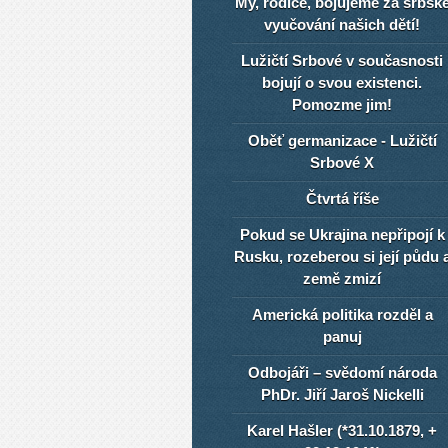
My, rodiče, bojujeme za srbsk
vyučování našich dětí!
Lužičtí Srbové v současnosti
bojují o svou existenci.
Pomozme jim!
Oběť germanizace - Lužičtí
Srbové X
Čtvrtá říše
Pokud se Ukrajina nepřipojí k
Rusku, rozeberou si její půdu 
země zmizí
Americká politika rozděl a
panuj
Odbojáři – svědomí národa
PhDr. Jiří Jaroš Nickelli
Karel Hašler (*31.10.1879, +