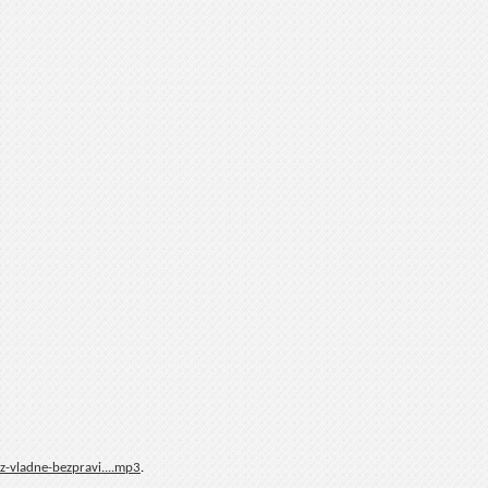
-vladne-bezpravi....mp3
.