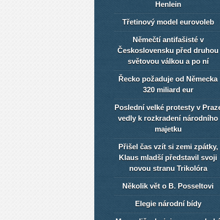
Henlein
Třetinový model eurovoleb
Němečtí antifašisté v
Československu před druhou
světovou válkou a po ní
Řecko požaduje od Německa
320 miliard eur
Poslední velké protesty v Praz
vedly k rozkradení národního
majetku
Přišel čas vzít si zemi zpátky,
Klaus mladší představil svoji
novou stranu Trikolóra
Několik vět o B. Posseltovi
Elegie národní bídy