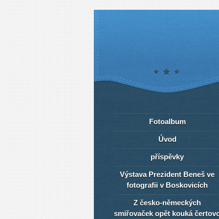
Fotoalbum
Úvod
příspěvky
Výstava Prezident Beneš ve
fotografii v Boskovicích
Z česko-německých
smiřovaček opět kouká čertov