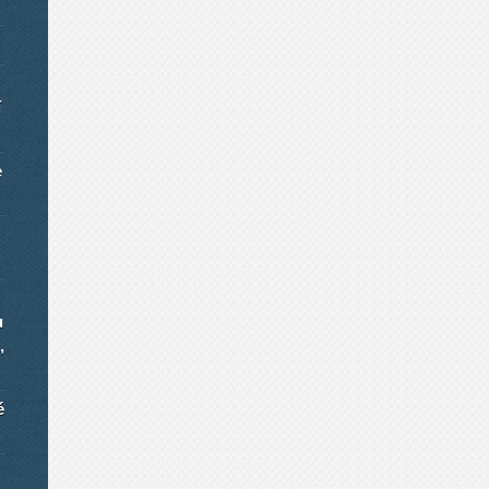
í
e
u
,
é