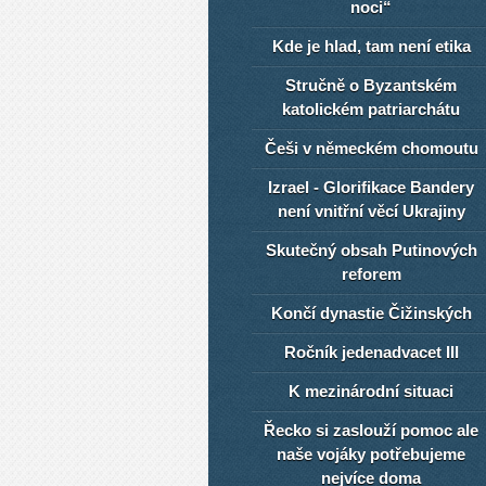
noci“
Kde je hlad, tam není etika
Stručně o Byzantském
katolickém patriarchátu
Češi v německém chomoutu
Izrael - Glorifikace Bandery
není vnitřní věcí Ukrajiny
Skutečný obsah Putinových
reforem
Končí dynastie Čižinských
Ročník jedenadvacet III
K mezinárodní situaci
Řecko si zaslouží pomoc ale
naše vojáky potřebujeme
nejvíce doma