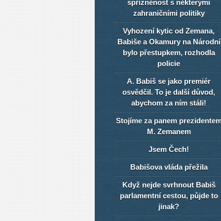
spřízněnost s některými
zahraničními politiky
Vyhození kytic od Zemana,
Babiše a Okamury na Národní
bylo přestupkem, rozhodla
policie
A. Babiš se jako premiér
osvědčil. To je další důvod,
abychom za ním stáli!
Stojíme za panem prezidente
M. Zemanem
Jsem Čech!
Babišova vláda přežila
Když nejde svrhnout Babiš
parlamentní cestou, půjde to
jinak?