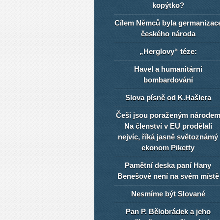
kopýtko?
Cílem Němců byla germanizac
českého národa
„Herglovy“ téze:
Havel a humanitární
bombardování
Slova písně od K.Hašlera
Češi jsou poraženým národe
Na členství v EU prodělali
nejvíc, říká jasně světoznámý
ekonom Piketty
Pamětní deska paní Hany
Benešové není na svém místě
Nesmíme být Slované
Pan P. Bělobrádek a jeho