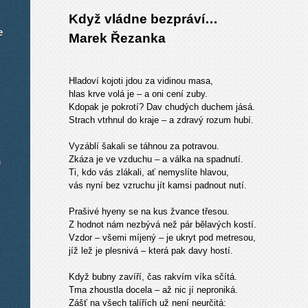
Když vládne bezpráví…
e
Marek Řezanka
Hladoví kojoti jdou za vidinou masa,
hlas krve volá je – a oni cení zuby.
Kdopak je pokrotí? Dav chudých duchem jásá.
Strach vtrhnul do kraje – a zdravý rozum hubí.
Vyzáblí šakali se táhnou za potravou.
Zkáza je ve vzduchu – a válka na spadnutí.
m
Ti, kdo vás zlákali, ať nemyslíte hlavou,
vás nyní bez vzruchu jít kamsi padnout nutí.
Prašivé hyeny se na kus žvance třesou.
Z hodnot nám nezbývá než pár bělavých kostí.
Vzdor – všemi míjený – je ukryt pod metresou,
jíž lež je plesnivá – která pak davy hostí.
Když bubny zavíří, čas rakvím víka sčítá.
Tma zhoustla docela – až nic jí neproniká.
Zášť na všech talířích už není neurčitá: