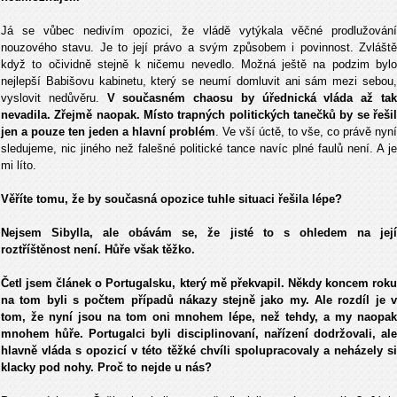
Já se vůbec nedivím opozici, že vládě vytýkala věčné prodlužování
nouzového stavu. Je to její právo a svým způsobem i povinnost. Zvláště
když to očividně stejně k ničemu nevedlo. Možná ještě na podzim bylo
nejlepší Babišovu kabinetu, který se neumí domluvit ani sám mezi sebou,
vyslovit nedůvěru.
V současném chaosu by úřednická vláda až ta
nevadila. Zřejmě naopak. Místo trapných politických tanečků by se řešil
jen a pouze ten jeden a hlavní problém
. Ve vší úctě, to vše, co právě nyní
sledujeme, nic jiného než falešné politické tance navíc plné faulů není. A je
mi líto.
Věříte tomu, že by současná opozice tuhle situaci řešila lépe?
Nejsem Sibylla, ale obávám se, že jisté to s ohledem na její
roztříštěnost není. Hůře však těžko.
Četl jsem článek o Portugalsku, který mě překvapil. Někdy koncem roku
na tom byli s počtem případů nákazy stejně jako my. Ale rozdíl je v
tom, že nyní jsou na tom oni mnohem lépe, než tehdy, a my naopak
mnohem hůře. Portugalci byli disciplinovaní, nařízení dodržovali, ale
hlavně vláda s opozicí v této těžké chvíli spolupracovaly a neházely si
klacky pod nohy. Proč to nejde u nás?