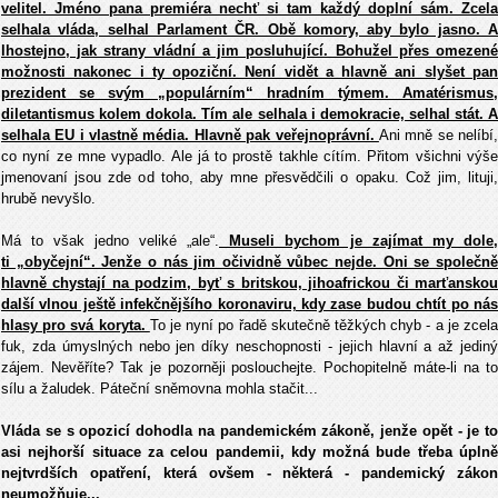
velitel. Jméno pana premiéra nechť si tam každý doplní sám. Zcela
selhala vláda, selhal Parlament ČR. Obě komory, aby bylo jasno. A
lhostejno, jak strany vládní a jim posluhující. Bohužel přes omezené
možnosti nakonec i ty opoziční. Není vidět a hlavně ani slyšet pan
prezident se svým „populárním“ hradním týmem. Amatérismus,
diletantismus kolem dokola. Tím ale selhala i demokracie, selhal stát. A
selhala EU i vlastně média. Hlavně pak veřejnoprávní.
Ani mně se nelíbí
co nyní ze mne vypadlo. Ale já to prostě takhle cítím. Přitom všichni výše
jmenovaní jsou zde od toho, aby mne přesvědčili o opaku. Což jim, lituji,
hrubě nevyšlo.
Má to však jedno veliké „ale“.
Museli bychom je zajímat my dole,
ti „obyčejní“. Jenže o nás jim očividně vůbec nejde. Oni se společně
hlavně chystají na podzim, byť s britskou, jihoafrickou či marťanskou
další vlnou ještě infekčnějšího koronaviru, kdy zase budou chtít po nás
hlasy pro svá koryta.
To je nyní po řadě skutečně těžkých chyb - a je zcel
fuk, zda úmyslných nebo jen díky neschopnosti - jejich hlavní a až jediný
zájem. Nevěříte? Tak je pozorněji poslouchejte. Pochopitelně máte-li na to
sílu a žaludek. Páteční sněmovna mohla stačit...
Vláda se s opozicí dohodla na pandemickém zákoně, jenže opět - je to
asi nejhorší situace za celou pandemii, kdy možná bude třeba úplně
nejtvrdších opatření, která ovšem - některá - pandemický zákon
neumožňuje...