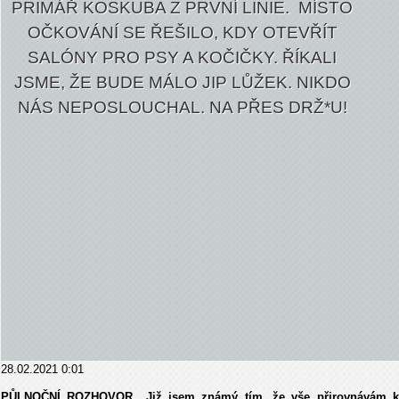
PRIMÁŘ KOSKUBA Z PRVNÍ LINIE. MÍSTO
OČKOVÁNÍ SE ŘEŠILO, KDY OTEVŘÍT
SALÓNY PRO PSY A KOČIČKY. ŘÍKALI
JSME, ŽE BUDE MÁLO JIP LŮŽEK. NIKDO
NÁS NEPOSLOUCHAL. NA PŘES DRŽ*U!
28.02.2021 0:01
PŮLNOČNÍ ROZHOVOR „Již jsem známý tím, že vše přirovnávám k