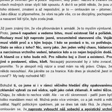
všech možných stran slyší lidé spoustu. A diví-li se ještě někdo, že jsou z
toho otrávení, zmatení a až neposlušní, je to –- omlouvám se – pitomec.
Jako důkaz si připomeňme, že vloni na jaře vše, co se disciplíny, pochopení
a nasazení lidí týče, bylo zcela jinak.
Již jsem známý tím, že vše přirovnávám k armádě. Je to myslím výmluvné.
Proto,
jsme-li napadeni a vedeme bitvu, musí existovat řád a pořádek
Rozkazy musí být naprosto jasné, srozumitelně stanovené cíle. Voják
musí vědět proč a s kým bojuje. I kdo se postará o to, co potřebuje.
Stalo se něco z toho? Nic, sorry jako. Jen jeden velký chaos, hádanice
a narcisimus vrchního vedení, tahanice kdo a co nejen bojujícím dodá.
A hlavně co z toho bude mít. Pro někoho boj o život a existenci. Pro
jiné o postavení, slávu, kšeft.
Nezaujatý pozorovatel by z toho zvracel,
promiňte. To je alespoň můj názor a snad mám na něj právo. Chápu, že
někdo nesouhlasí. Ale jukněte se za hranice. Kdo dnes je skutečně „best in
covid"? My tedy rozhodně NE!
Bohužel
ti, co jsme si i v rámci věčného hledání díky opakovaném
zklamání vybrali za své vůdce, opět jako celek zklamali. A velmi těžce.
Chápu, že někdo to nechce vidět. Ale - ve vší skromnosti - patřil jsem byť
toliko mandátem mezi ně. Možná proto více vnímám, co a jak mohli a měli
udělat. Napříč politickým spektrem, jak se dnes tak rádo říká. Je zřejmé,
omlouvám se, že
naprosto vybouchl náš sobecký a egoistický vrchn