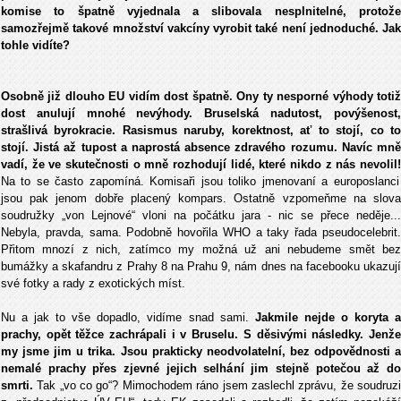
komise to špatně vyjednala a slibovala nesplnitelné, protože
samozřejmě takové množství vakcíny vyrobit také není jednoduché. Jak
tohle vidíte?
Osobně již dlouho EU vidím dost špatně. Ony ty nesporné výhody totiž
dost anulují mnohé nevýhody. Bruselská nadutost, povýšenost,
strašlivá byrokracie. Rasismus naruby, korektnost, ať to stojí, co to
stojí. Jistá až tupost a naprostá absence zdravého rozumu. Navíc mně
vadí, že ve skutečnosti o mně rozhodují lidé, které nikdo z nás nevolil!
Na to se často zapomíná. Komisaři jsou toliko jmenovaní a europoslanci
jsou pak jenom dobře placený kompars. Ostatně vzpomeňme na slova
soudružky „von Lejnové“ vloni na počátku jara - nic se přece neděje...
Nebyla, pravda, sama. Podobně hovořila WHO a taky řada pseudocelebrit.
Přitom mnozí z nich, zatímco my možná už ani nebudeme smět bez
bumážky a skafandru z Prahy 8 na Prahu 9, nám dnes na facebooku ukazují
své fotky a rady z exotických míst.
Nu a jak to vše dopadlo, vidíme snad sami.
Jakmile nejde o koryta 
prachy, opět těžce zachrápali i v Bruselu. S děsivými následky. Jenže
my jsme jim u trika. Jsou prakticky neodvolatelní, bez odpovědnosti a
nemalé prachy přes zjevné jejich selhání jim stejně potečou až do
smrti.
Tak „vo co go“? Mimochodem ráno jsem zaslechl zprávu, že soudruzi