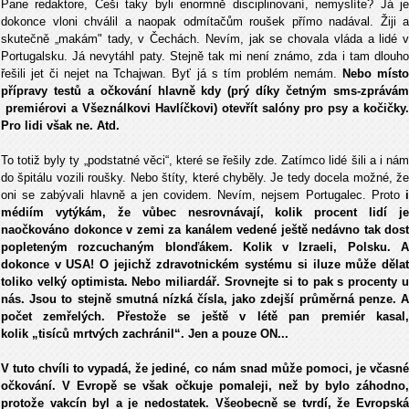
Pane redaktore, Češi taky byli enormně disciplinovaní, nemyslíte? Já je
dokonce vloni chválil a naopak odmítačům roušek přímo nadával. Žiji a
skutečně „makám" tady, v Čechách. Nevím, jak se chovala vláda a lidé v
Portugalsku. Já nevytáhl paty. Stejně tak mi není známo, zda i tam dlouho
řešili jet či nejet na Tchajwan. Byť já s tím problém nemám.
Nebo míst
přípravy testů a očkování hlavně kdy (prý díky četným sms-zprávám
premiérovi a Všeználkovi Havlíčkovi) otevřít salóny pro psy a kočičky.
Pro lidi však ne. Atd.
To totiž byly ty „podstatné věci“, které se řešily zde. Zatímco lidé šili a i nám
do špitálu vozili roušky. Nebo štíty, které chyběly. Je tedy docela možné, že
oni se zabývali hlavně a jen covidem. Nevím, nejsem Portugalec. Proto
médiím vytýkám, že vůbec nesrovnávají, kolik procent lidí je
naočkováno dokonce v zemi za kanálem vedené ještě nedávno tak dost
popleteným rozcuchaným blonďákem. Kolik v Izraeli, Polsku. A
dokonce v USA! O jejichž zdravotnickém systému si iluze může dělat
toliko velký optimista. Nebo miliardář. Srovnejte si to pak s procenty u
nás. Jsou to stejně smutná nízká čísla, jako zdejší průměrná penze. A
počet zemřelých. Přestože se ještě v létě pan premiér kasal,
kolik „tisíců mrtvých zachránil“. Jen a pouze ON...
V tuto chvíli to vypadá, že jediné, co nám snad může pomoci, je včasné
očkování. V Evropě se však očkuje pomaleji, než by bylo záhodno,
protože vakcín byl a je nedostatek. Všeobecně se tvrdí, že Evropská