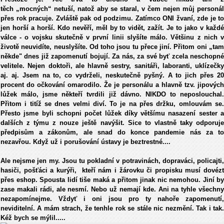
těch „mocných“ netuší, natož aby se staral, v čem nejen můj personál
přes rok pracuje. Zvláště pak od podzimu. Zatímco ONI žvaní, zde je to
jen horší a horší. Kdo nevěří, měl by to vidět, zažít. Je to jako v každé
válce - o vojsku skutečně v první linii slyšíte málo. Většinu z nich v
životě neuvidíte, neuslyšíte. Od toho jsou tu přece jiní. Přitom oni „tam
někde" dnes již zapomenutí bojují. Za nás, za své byť zcela neschopné
velitele. Nejen doktoři, ale hlavně sestry, sanitáři, laboranti, uklízečky
aj. aj. Jsem na to, co vydrželi, neskutečně pyšný. A to jich přes 20
procent do očkování omarodilo. Že je personálu a hlavně tzv. jipových
lůžek málo, jsme někteří tvrdili již dávno. NIKDO to neposlouchal.
Přitom i titíž se dnes velmi diví. To je na přes držku, omlouvám se.
Přesto jsme byli schopni počet lůžek díky většímu nasazení sester a
dalších z týmu z nouze ještě navýšit. Sice to vlastně taky odporuje
předpisům a zákonům, ale snad do konce pandemie nás za to
nezavřou. Když už i porušování ústavy je beztrestné....
Ale nejsme jen my. Jsou tu pokladní v potravinách, dopraváci, policajti,
hasiči, pošťáci a kurýři, kteří nám i žárovku či propisku musí dovézt
přes eshop. Spousta lidí tiše maká a přitom jinak nic nemohou. Jiní by
zase makali rádi, ale nesmí. Nebo už nemají kde. Ani na tyhle všechny
nezapomínejme. Vždyť i oni jsou pro ty nahoře zapomenutí,
neviditelní. A mám strach, že tenhle rok se stále nic nezmění. Tak i tak.
Kéž bych se mýlil.....