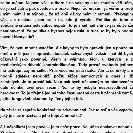
zatím máme. Nejsem však odborník na vakcíny a tak musím věřit těm,
co je schválí a pak uvedou do praxe. Nejen že musím, já věřím a proti
jiným mám i tu výhodu, že už obě dávky mám v rameni. Překvapím
vás, ale nestaral jsem se o to, kdo ji vyrobil. Politika do toho v
současné situaci jistě vůbec nepatří, to je snad nad slunce jasné. Jenže
namlouvat si, že politika a byznys nejde ruku v ruce, to by bylo hodně
naivní! Nemyslíte?
Vím, že nyní mnohé vytočím. Ale kdyby to bylo opravdu jen a pouze na
mně a měl jsem i opravdu dostatek schválených vakcín, nařídil bych
očkování jako povinné. Všem s výjimkou těch, u kterých je z
medicínských důvodů kontraindikováno. Tady prostě svoboda jedince
má ustoupit zájmu celku. Přes všechna jistá rizika. Ale ta se nikdy ani
hodně zdaleka nepřiblíží počtu těžce nemocných a dnes i již
zemřelých. Je to prostě tak. Nu a pak bych očkovaným po stanoveném
datu účinku uvolňoval režim. Ne, to by nebyla nespravedlnost či
nerovnost. To je zřejmě jediná toho času možná cesta k záchraně země,
jejího fungování, ekonomiky. Tedy jejích lidí.
Na závěr se zeptám konkrétně na zdravotnictví. Jak to teď u vás vypadá,
jaký je stav mužstva a jeho bojová morálka?
Již několikrát jsem pravil – je to naše práce. Ne, už to opakovat nebudu.
Přestože je. Ale trvá to dlouho a vůbec nikdo ani z