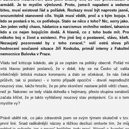
armádě. Je to myslím výmluvné. Proto, jsme-li napadeni a vedeme
bitvu, musí existovat řád a pořádek. Rozkazy musí být naprosto jasné,
srozumitelně stanovené cíle. Voják musí vědět, proč a s kým bojuje. I
kdo se postará o to, co potřebuje. Stalo se něco z toho? Nic, sorry jako.
Jen jeden velký chaos, hádanice a narcismus vrchního vedení, tahanice
kdo a co nejen bojujícím dodá. A hlavně, co z toho bude mít. Pro
někoho boj o život a existenci. Pro jiné boj o postavení, slávu, kšeft.
Nezaujatý pozorovatel by z toho zvracel,“ volí ostrá slova při
hodnocení současné situace Jiří Koskuba, primář interny z Fakultní
nemocnice Bulovka v Praze.
Vládu teď kritizuje kdekdo, ale já se zeptám na politiky obecně. Pořád mi
vrtá hlavou jednání poslanců, že v době, kdy se na Česko už valila
infekčnější britská mutace koronaviru a dalo se očekávat, že nás čeká
průšvih, tak si poslanci - v tomto případě opoziční - dovolí neprodloužit
nouzový stav, takže hrozilo, že po jeho skončení nastane ještě větší chaos,
než je. Nakonec se tedy vláda dohodla s hejtmany, přesto skupina senátorů
začala křičet, že je takto vyhlášený nouzový stav protiprávní. Co si o tom
myslíte vy?
Právě uběhl rok, co jako zdravotník jsem se svým týmem skutečně v tzv.
první linii. Snad radikálnější názory a těžkou deziluzi omluvte tím, že můj
pohled je ovlivněn „jen a pouze“ bojištěm, tedy praxí. Názorů a žvanění ze