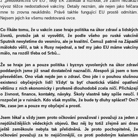
z „předsednictva ÚV EU“, tedy EK zasedali a rozhodli, že zatím nezakáží
vývoz těžce nedostatkové vakcíny. Detaily neznám, ale nejen jako felčara
mne to zrovna neuklidnilo. Právě takhle fungující EU prostě odmítám.
Nejsem jejich ke všemu nedotovaná ovce.
Co říkáte tomu, že u vakcín zase hraje politika na úkor zdraví a lidských
životů, protože jak si vysvětlit, že podle všeho po ruské vakcíně
Sputnik nevyletíme do vesmíru, ale je kvalitní. Čemuž patrně na Západě
málokdo věřil, a tak s Rusy nejednal, a teď my jako EU máme vakcíny
málo, na rozdíl třeba od Srbů...
Že se hraje jen a pouze politika i byznys vyvolených na úkor zdraví
poddaných jsme již snad dostatečně naznačili. Alespoň já jsem o tom
přesvědčen. Ono však nejde jen o zdraví. Ono jde i o pouhou slušnou
existenci obyčejných lidí! Vždyť ta byť chaotická vládní opatření
většinu z nich ekonomicky i profesně dlouhodobě zcela ničí. Přicházejí
o živnost, finance, kontakty, návyky. Školy vlastně taky spíše neučí. I
rozpočet je v ruinách. Kdo však myslíte, že bude ty dluhy splácet? Oni?
Ne, zase jen a pouze my obyčejní a prostí.
Jsem lékař a vždy jsem proto očkování považoval i považuji za jeden z
nejdůležitějších vědeckých objevů. Bez něj by totiž zřejmě ani dnes
ještě zeměkoule nebyla tak přelidněná. Je proto pochopitelné, že
očkování považuji za to nejúčinnější, co proti podobným kalamitám