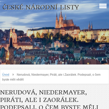
ČESKÉ NÁRODNÍ LISTY
›
Úvod
Nerudová, Niedermayer, Piráti, ale i Zaorálek. Podepsali, o čem
byste měli vědět
NERUDOVÁ, NIEDERMAYER,
PIRÁTI, ALE I ZAORÁLEK.
PODEPSALI, O ČEM BYSTE MĚLI