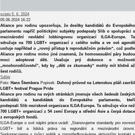
scipio
5. 6. 2024
05.06.2024 16:22
Aliance pro rodinu upozorňuje, že desítky kandidátů do Evropského
parlamentu napříč politickými subjekty podepsaly Slib o spolupráci s
mezinárodní nevládní lobbingovou organizací ILGA-Europe. Ta
sdružuje na 700 LGBT+ organizací z celého světa a ve své agendě
usiluje například o „rovný přístup k reprodukčním právům“, což podle
Aliance pro rodinu mimo jiné znamená, že homosexuální páry budou
moci adoptovat děti. Uvažuje prý dokonce o možnosti
„mnohorodičovství“, kdy by „děti ze zkumavky“ mohly mít klidně až
šest rodičů.
Sdílej
Foto:
Hans Štembera
Popisek:
Duhový průvod na Letenskou pláň završi
LGBT+ festival Prague Pride
Aliance pro rodinu na svých stránkách jmenuje všech šedesát českých
kandidátů a kandidátek do Evropského parlamentu, kteří
podepsali Slib neziskové organizace ILGA-Europe. Ta sdružuje více než
700 LGBT+ organizací z 54 zemí Evropy a střední Asie a čerpá dotace
z evropských fondů.
ILGA-Europe o své náplni práce uvádí: „Stanovujeme standardy pro rovnost
LGBT+ lidí a lidská práva na regionální a mezinárodní úrovni.
Spolupracujeme s tvůrci politik a zprostředkováváme aktivistům kontakt s