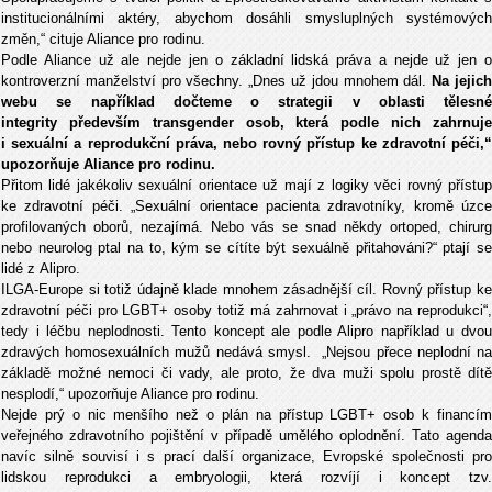
institucionálními aktéry, abychom dosáhli smysluplných systémových
změn,“ cituje Aliance pro rodinu.
Podle Aliance už ale nejde jen o základní lidská práva a nejde už jen o
kontroverzní manželství pro všechny. „Dnes už jdou mnohem dál.
Na jejic
webu se například dočteme o strategii v oblasti tělesné
integrity především transgender osob, která podle nich zahrnuje
i sexuální a reprodukční práva, nebo rovný přístup ke zdravotní péči,“
upozorňuje Aliance pro rodinu.
Přitom lidé jakékoliv sexuální orientace už mají z logiky věci rovný přístup
ke zdravotní péči. „Sexuální orientace pacienta zdravotníky, kromě úzce
profilovaných oborů, nezajímá. Nebo vás se snad někdy ortoped, chirurg
nebo neurolog ptal na to, kým se cítíte být sexuálně přitahováni?“ ptají se
lidé z Alipro.
ILGA-Europe si totiž údajně klade mnohem zásadnější cíl. Rovný přístup ke
zdravotní péči pro LGBT+ osoby totiž má zahrnovat i „právo na reprodukci“,
tedy i léčbu neplodnosti. Tento koncept ale podle Alipro například u dvou
zdravých homosexuálních mužů nedává smysl. „Nejsou přece neplodní na
základě možné nemoci či vady, ale proto, že dva muži spolu prostě dítě
nesplodí,“ upozorňuje Aliance pro rodinu.
Nejde prý o nic menšího než o plán na přístup LGBT+ osob k financím
veřejného zdravotního pojištění v případě umělého oplodnění. Tato agenda
navíc silně souvisí i s prací další organizace, Evropské společnosti pro
lidskou reprodukci a embryologii, která rozvíjí i koncept tzv.