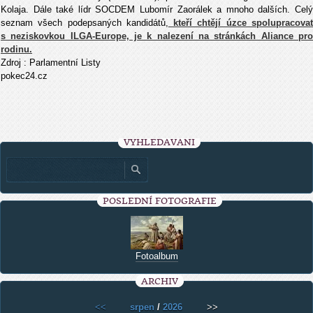
Kolaja. Dále také lídr SOCDEM Lubomír Zaorálek a mnoho dalších. Celý
seznam všech podepsaných kandidátů,
kteří chtějí úzce spolupracova
s neziskovkou ILGA-Europe, je k nalezení na stránkách Aliance pro
rodinu.
Zdroj : Parlamentní Listy
pokec24.cz
VYHLEDÁVÁNÍ
POSLEDNÍ FOTOGRAFIE
Fotoalbum
ARCHIV
<<
srpen
/
2026
>>