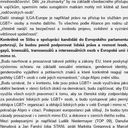
mnohorodičovství. Děti „ze zkumavky“ by na základě všeobecného přístupu
k vajíčkům, spermiím nebo surogátním matkám mohly mít klidně až šest
„rodičovských osob“.
Další strategií ILGA-Europe je například právo na přístup ke službám pro
LGBT+ osoby a mnoho dalšího. To všechno podle Aliance pro rodinu už
„zřetelně naráží na bezpečnost a svobodu projevu, svědomí a vyznání
většinové společnosti“.
Konkrétně ve Slibu o spolupráci kandidáti do Evropského parlamentu
potvrzují, že budou pevně podporovat lidská práva a rovnost leseb,
gayů, bisexuálů, transsexuálů a intersexuálních osob v Evropské unii i
mimo ni.
„Budu navrhovat a prosazovat takové politiky a zákony EU, které poskytují
výslovnou ochranu na základě sexuální orientace, genderové identity,
genderového vyjádření a pohlavních znaků a které konkrétně reagují na
potřeby LGBT+ osob v celé jejich rozmanitosti,“ cituje Alipro znění slibu.
„Budu uznávat, že v kontextu, kde jsou práva LGBT+ osob využívána jako
obětní beránek v rámci širších útoků na demokracii, budu zajišťovat, aby EU
využila všech svých pravomocí k tomu, aby se členské státy zodpovídaly
za porušování lidských práv LGBT+ osob, a budu vystupovat jako pevný
obhájce LGBT+ organizací a obhájců lidských práv v celé Evropě i mimo ni,“
pokračuje Alipro v citaci. Podepsaní europoslanci pak slibují, že budou tyto
zásady prosazovat i v zemích mimo EU, a dokonce v zemích třetího světa.
Mezi podepsanými je například Luděk Niedermayer (TOP 09), Danuše
Nerudová a Jan Farský (oba STAN), piráti Markéta Gregorová a Marcel