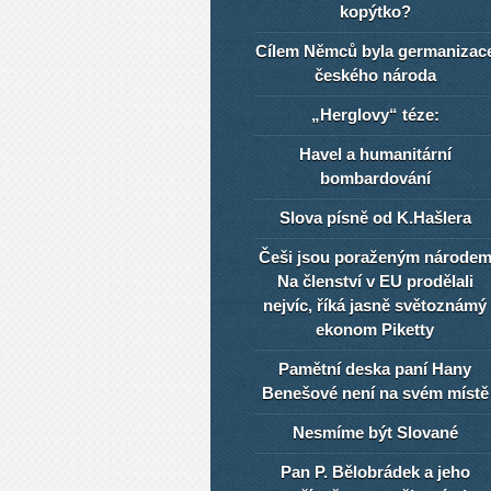
kopýtko?
Cílem Němců byla germanizac
českého národa
„Herglovy“ téze:
Havel a humanitární
bombardování
Slova písně od K.Hašlera
Češi jsou poraženým národe
Na členství v EU prodělali
nejvíc, říká jasně světoznámý
ekonom Piketty
Pamětní deska paní Hany
Benešové není na svém místě
Nesmíme být Slované
Pan P. Bělobrádek a jeho