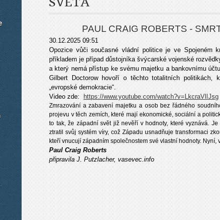
SVĚTA
e
PAUL CRAIG ROBERTS - SMR
30.12.2025 09:51
Opozice vůči současné vládní politice je ve Spojeném k
příkladem je případ důstojníka švýcarské vojenské rozvědk
a který nemá přístup ke svému majetku a bankovnímu účtu, a
Gilbert Doctorow hovoří o těchto totalitních politikách, 
„evropské demokracie“.
Video zde:
https://www.youtube.com/watch?v=LkcraVlIJsg
Zmrazování a zabavení majetku a osob bez řádného soudního
m
projevu v těch zemích, které mají ekonomické, sociální a polit
to tak, že západní svět již nevěří v hodnoty, které vyznává. 
ztratil svůj systém víry, což Západu usnadňuje transformaci zk
kteří vnucují západním společnostem své vlastní hodnoty. Nyní,
Paul Craig Roberts
připravila J. Putzlacher, vasevec.info