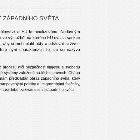
T ZÁPADNÍHO SVĚTA
rálovství a EU kriminalizována. Nedávným
y ve výslužbě, na kterého EU uvalila sankce
by si mohl platit účty a udržovat si život.
které nyní charakterizují to, co se nazývá
 procesu ničí bezpečnost majetku a svobodu
ické systémy založené na těchto právech. Chápu
Je nám předkládán obraz západního světa, který
orumpovanými politiky a imigrantskými útočníky,
 v naší době, zažíváme smrt západního světa.