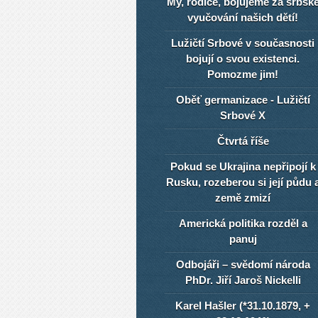
My, rodiče, bojujeme za srbsk
vyučování našich dětí!
Lužičtí Srbové v současnosti
bojují o svou existenci.
Pomozme jim!
Oběť germanizace - Lužičtí
Srbové X
Čtvrtá říše
Pokud se Ukrajina nepřipojí k
Rusku, rozeberou si její půdu 
země zmizí
Americká politika rozděl a
panuj
Odbojáři – svědomí národa
PhDr. Jiří Jaroš Nickelli
Karel Hašler (*31.10.1879, +