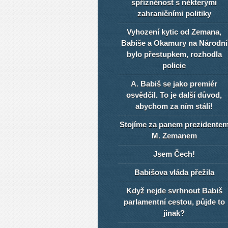
spřízněnost s některými
zahraničními politiky
Vyhození kytic od Zemana,
Babiše a Okamury na Národní
bylo přestupkem, rozhodla
policie
A. Babiš se jako premiér
osvědčil. To je další důvod,
abychom za ním stáli!
Stojíme za panem prezidente
M. Zemanem
Jsem Čech!
Babišova vláda přežila
Když nejde svrhnout Babiš
parlamentní cestou, půjde to
jinak?