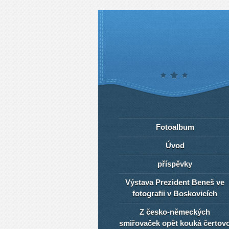
Fotoalbum
Úvod
příspěvky
Výstava Prezident Beneš ve
fotografii v Boskovicích
Z česko-německých
smiřovaček opět kouká čertov