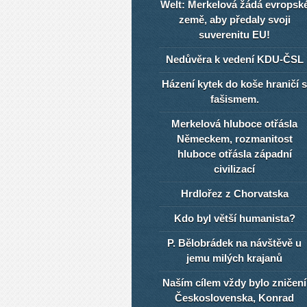
Welt: Merkelová žádá evropsk
země, aby předaly svoji
suverenitu EU!
Nedůvěra k vedení KDU-ČSL
Házení kytek do koše hraničí s
fašismem.
Merkelová hluboce otřásla
Německem, rozmanitost
hluboce otřásla západní
civilizací
Hrdlořez z Chorvatska
Kdo byl větší humanista?
P. Bělobrádek na návštěvě u
jemu milých krajanů
Naším cílem vždy bylo zničení
Československa, Konrad