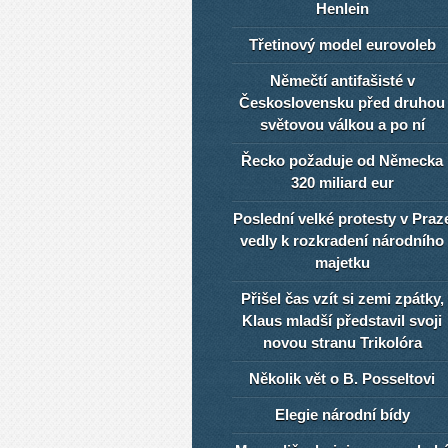
Henlein
Třetinový model eurovoleb
Němečtí antifašisté v
Československu před druhou
světovou válkou a po ní
Řecko požaduje od Německa
320 miliard eur
Poslední velké protesty v Praz
vedly k rozkradení národního
majetku
Přišel čas vzít si zemi zpátky,
Klaus mladší představil svoji
novou stranu Trikolóra
Několik vět o B. Posseltovi
Elegie národní bídy