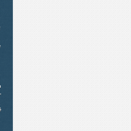
í
e
u
,
é