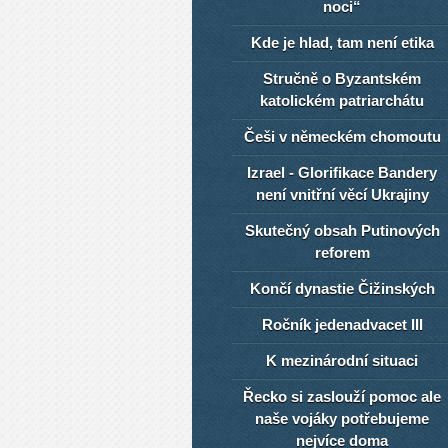
noci“
Kde je hlad, tam není etika
Stručně o Byzantském
katolickém patriarchátu
Češi v německém chomoutu
Izrael - Glorifikace Bandery
není vnitřní věcí Ukrajiny
Skutečný obsah Putinových
reforem
Končí dynastie Čižinských
Ročník jedenadvacet III
K mezinárodní situaci
Řecko si zaslouží pomoc ale
naše vojáky potřebujeme
nejvíce doma