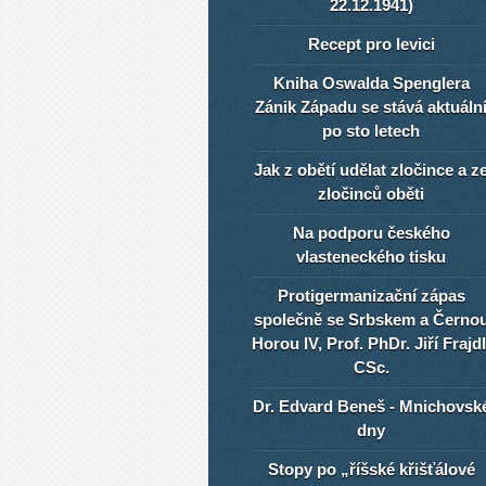
22.12.1941)
Recept pro levici
Kniha Oswalda Spenglera
Zánik Západu se stává aktuáln
po sto letech
Jak z obětí udělat zločince a z
zločinců oběti
Na podporu českého
vlasteneckého tisku
Protigermanizační zápas
společně se Srbskem a Černo
Horou IV, Prof. PhDr. Jiří Frajdl
CSc.
Dr. Edvard Beneš - Mnichovsk
dny
Stopy po „říšské křišťálové