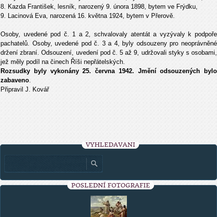
8. Kazda František, lesník, narozený 9. února 1898, bytem ve Frýdku,
9. Lacinová Eva, narozená 16. května 1924, bytem v Přerově.
Osoby, uvedené pod č. 1 a 2, schvalovaly atentát a vyzývaly k podpoře
pachatelů. Osoby, uvedené pod č. 3 a 4, byly odsouzeny pro neoprávněné
držení zbraní. Odsouzení, uvedení pod č. 5 až 9, udržovali styky s osobami,
jež měly podíl na činech Říši nepřátelských.
Rozsudky byly vykonány 25. června 1942. Jmění odsouzených bylo
zabaveno
.
Připravil J. Kovář
VYHLEDÁVÁNÍ
POSLEDNÍ FOTOGRAFIE