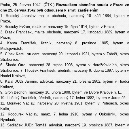
Praha, 25. června 1942. (ČTK.)
Rozsudkem stanného soudu v Praze ze
dne 25. června 1942 byli odsouzeni k smrti zastřelením
:
1. Rosický Jaroslav, majitel obchodu, narozený 18. září 1884, bytem v
Praze,
2. Rosický Evžen, redaktor, narozený 15. října 1914, bytem v Praze,
3. Dlask František, majitel obchodu, narozený 17. listopadu 1889, bytem v
Praze,
4. Kanta František, řezník, narozený 8. prosince 1905, bytem v
Mislejovicích,
5. Cínek Karel, student, narozený 20. listopadu 1921, bytem v Zářečí, okres
Strakonice,
6. Škoda Otto, narozený 28. srpna 1908, bytem v Horažďovicích, okres
Strakonice, 7. Hloušek František, úředník, narozený 9. dubna 1897, bytem v
Hradci Králové,
8. Kálal JUDr Jaromír, advokát, narozený 21. března 1902, bytem v Hradci
Králové,
9. Groh Bedřich, narozený 10. února 1908, bytem ve Dvoře Králové n. L.,
10. Libřický František, úředník, narozený 17. ledna 1882, bytem v Jaroměři,
11. Moravec Václav, narozený 20. května 1901, bytem v Polepech, okres
Kolín,
12. Kocourek Václav, naraz. 7. ledna 1910, bytem v Oskořínku, okres
Nymburk,
13. Sedláček JUDr. Tomáš, advokát, narozený 19. prosince 1887, bytem v