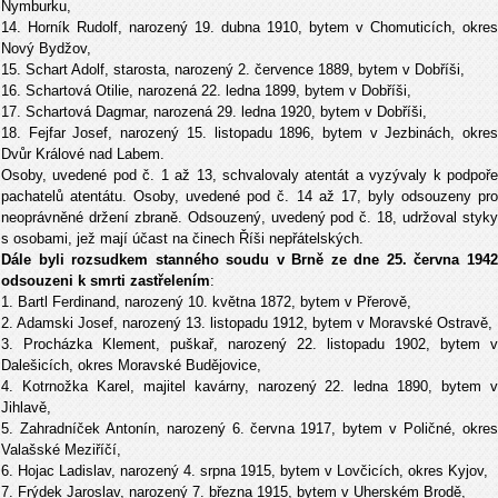
Nymburku,
14. Horník Rudolf, narozený 19. dubna 1910, bytem v Chomuticích, okres
Nový Bydžov,
15. Schart Adolf, starosta, narozený 2. července 1889, bytem v Dobříši,
16. Schartová Otilie, narozená 22. ledna 1899, bytem v Dobříši,
17. Schartová Dagmar, narozená 29. ledna 1920, bytem v Dobříši,
18. Fejfar Josef, narozený 15. listopadu 1896, bytem v Jezbinách, okres
Dvůr Králové nad Labem.
Osoby, uvedené pod č. 1 až 13, schvalovaly atentát a vyzývaly k podpoře
pachatelů atentátu. Osoby, uvedené pod č. 14 až 17, byly odsouzeny pro
neoprávněné držení zbraně. Odsouzený, uvedený pod č. 18, udržoval styky
s osobami, jež mají účast na činech Říši nepřátelských.
Dále byli rozsudkem stanného soudu v Brně ze dne 25. června 1942
odsouzeni k smrti zastřelením
:
1. Bartl Ferdinand, narozený 10. května 1872, bytem v Přerově,
2. Adamski Josef, narozený 13. listopadu 1912, bytem v Moravské Ostravě,
3. Procházka Klement, puškař, narozený 22. listopadu 1902, bytem v
Dalešicích, okres Moravské Budějovice,
4. Kotrnožka Karel, majitel kavárny, narozený 22. ledna 1890, bytem v
Jihlavě,
5. Zahradníček Antonín, narozený 6. června 1917, bytem v Poličné, okres
Valašské Meziříčí,
6. Hojac Ladislav, narozený 4. srpna 1915, bytem v Lovčicích, okres Kyjov,
7. Frýdek Jaroslav, narozený 7. března 1915, bytem v Uherském Brodě,