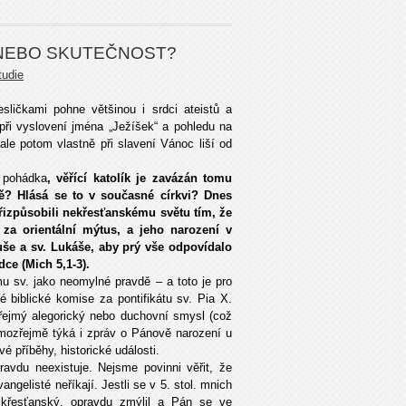
 NEBO SKUTEČNOST?
tudie
sličkami pohne většinou i srdci ateistů a
 při vyslovení jména „Ježíšek“ a pohledu na
 ale potom vlastně při slavení Vánoc liší od
 pohádka
, věřící katolík je zavázán tomu
ě? Hlásá se to v současné církvi? Dnes
přizpůsobili nekřesťanskému světu tím, že
za orientální mýtus, a jeho narození v
uše a sv. Lukáše, aby prý vše odpovídalo
ce (Mich 5,1-3).
u sv. jako neomylné pravdě – a toto je pro
 biblické komise za pontifikátu sv. Pia X.
zřejmý alegorický nebo duchovní smysl (což
amozřejmě týká i zpráv o Pánově narození u
 příběhy, historické události.
ravdu neexistuje. Nejsme povinni věřit, že
evangelisté neříkají. Jestli se v 5. stol. mnich
 křesťanský, opravdu zmýlil a Pán se ve