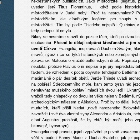
nekřesťanských publikacích. Jako místodržitel (legatus, 
é
uveden jistý Titus Florentinus, i když podle histo
místodržitelem v Judei nebyl. Proč ta nesrovnalost? Po
místodržícím, ale císařským legátem pro soupis s p
místodržiteli. Tím byl podle Thiedeho nejspíš i Quirinius 
tedy nedopustil omylu. .
Nikdy se nesmíme stavět do pozice těch, kteří po dvou tisíc
současníci.
Přesně to dělají odpůrci křesťanství a jim 
uvnitř Církve
. Evangelia, inspirovaná Duchem Svatým, hlása
mravů, nýbrž i co se týká historických nebo zeměpisných 
zpráva sv. Matouše o vraždě betlémských dítek. Popírači pra
neudála, protože Flavius o ní nepíše a je prý nepředstavit
faktem, že vzhledem k počtu obyvatel tehdejšího Betléma mo
maximálně o pár desítek obětí. Jenže Thiede uvádí arche
na pobřeží Středozemního moře, kam tento tyran rád jez
nemluvňat mužského pohlaví mladších dvou let!!! Ukrutn
vraždil tedy chlapečky do dvou let věku nejen v Betlémě, ný
archeologickým nálezem z Aškalonu. Proč by to dělal, kdy
mudrcích, kteří přišli hledat „nově narozeného židovsk
zavraždit i své dva vlastní syny Alexandra a Aristobula, neb
císař Augustus prohlásil, že by chtěl být raději jeho v
his=vepř, hyos=syn).
Evangelia mají pravdu, jejich vyprávění je pevně zasazeno 
věřit v početí Panny Marie z Ducha Svatého, jak je pop