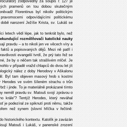
procurator) zodpovědný za soupis r. 127 je
rických pramenů on tou dobou skutečným
něvadž Florentinus byl nikoliv politickým
ravomocemi odpovídajícími politickému
v době narození Ježíše Krista, sv. Lukáš se
i letech vědí lépe, jak to tenkrát bylo, než
sekundující rozmělňovači katolické nauky
jí pravdu – a to nikoli jen ve věcech víry a
faktů a popisovaných dějů. Mezi ně patří i
vdivosti evangelií tvrdí, že prý tato řež se
elné, že by o něčem tak strašlivém mlčel. Je
hlo v případě vražd chlapců do dvou let jít
ologický nález z doby Herodovy v Aškalonu
dil. Byl tam objeven masový hrob s kostmi
ý Herodes ve svém šíleném strachu o trůn
brž i jinde. To je materiálně prokázané tímto
by neměl pravdu sv. Matouš svojí zprávou o
ého krále“? Tentýž Herodes, který neváhal
oť je podezíral ze spiknutí proti němu, takže
epřem než synem (slovní hříčka v řečtině:
do historického kontextu. Katolík je zavázán
isují Matouš i Lukáš, v panenské zrození