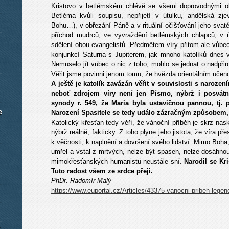
Kristovo v betlémském chlévě se všemi doprovodnými ok
Betléma kvůli soupisu, nepřijetí v útulku, andělská z
Bohu…), v obřezání Páně a v rituální očišťování jeho sva
příchod mudrců, ve vyvraždění betlémských chlapců, v 
sdělení obou evangelistů. Předmětem víry přitom ale vůbec 
konjunkcí Saturna s Jupiterem, jak mnoho katolíků dnes vě
Nemuselo jít vůbec o nic z toho, mohlo se jednat o nadpři
Věřit jsme povinni jenom tomu, že hvězda orientálním učen
A ještě je katolík zavázán věřit v souvislosti s naroze
neboť zdrojem víry není jen Písmo, nýbrž i posvátná
synody r. 549, že Maria byla ustavičnou pannou, tj.
e
Narození Spasitele se tedy událo zázračným způsobem,
Katolický křesťan tedy věří, že vánoční příběh je skrz nask
nýbrž reálně, fakticky. Z toho plyne jeho jistota, že víra p
k věčnosti, k naplnění a dovršení svého lidství. Mimo Boh
umřel a vstal z mrtvých, nelze být spasen, nelze dosáhnout
mimokřesťanských humanistů neustále sní.
Narodil se Kr
Tuto radost všem ze srdce přeji.
PhDr. Radomír Malý
https://www.euportal.cz/Articles/43375-vanocni-pribeh-lege