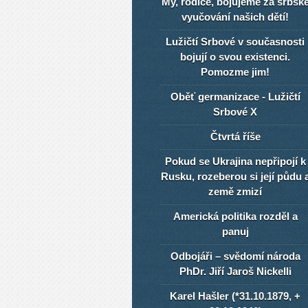
My, rodiče, bojujeme za srbsk
vyučování našich dětí!
Lužičtí Srbové v současnosti
bojují o svou existenci.
Pomozme jim!
Oběť germanizace - Lužičtí
Srbové X
Čtvrtá říše
Pokud se Ukrajina nepřipojí k
Rusku, rozeberou si její půdu 
země zmizí
Americká politika rozděl a
panuj
Odbojáři – svědomí národa
PhDr. Jiří Jaroš Nickelli
Karel Hašler (*31.10.1879, +