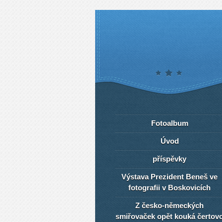
Fotoalbum
Úvod
příspěvky
Výstava Prezident Beneš ve
fotografii v Boskovicích
Z česko-německých
smiřovaček opět kouká čertov