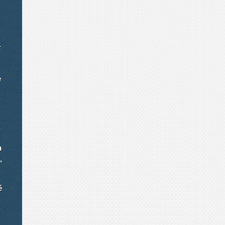
í
e
u
,
é