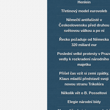
Henlein
Třetinový model eurovoleb
Němečtí antifašisté v
Československu před druhou
světovou válkou a po ní
Řecko požaduje od Německa
320 miliard eur
Poslední velké protesty v Praz
vedly k rozkradení národního
majetku
Přišel čas vzít si zemi zpátky,
Klaus mladší představil svoji
novou stranu Trikolóra
Několik vět o B. Posseltovi
Elegie národní bídy