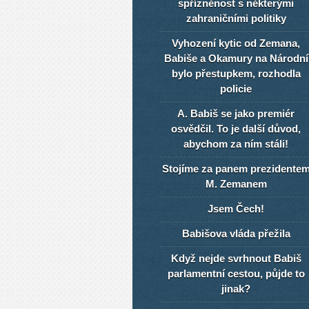
spřízněnost s některými
zahraničními politiky
Vyhození kytic od Zemana,
Babiše a Okamury na Národní
bylo přestupkem, rozhodla
policie
A. Babiš se jako premiér
osvědčil. To je další důvod,
abychom za ním stáli!
Stojíme za panem prezidente
M. Zemanem
Jsem Čech!
Babišova vláda přežila
Když nejde svrhnout Babiš
parlamentní cestou, půjde to
jinak?