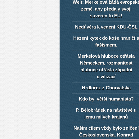
Welt: Merkelová žádá evropsk
země, aby předaly svoji
suverenitu EU!
Nedůvěra k vedení KDU-ČSL
Házení kytek do koše hraničí s
fašismem.
Merkelová hluboce otřásla
Německem, rozmanitost
hluboce otřásla západní
civilizací
Hrdlořez z Chorvatska
Kdo byl větší humanista?
P. Bělobrádek na návštěvě u
jemu milých krajanů
Naším cílem vždy bylo zničení
Československa, Konrad