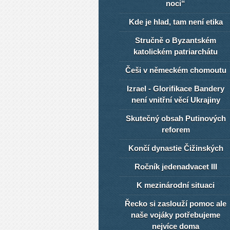
noci“
Kde je hlad, tam není etika
Stručně o Byzantském
katolickém patriarchátu
Češi v německém chomoutu
Izrael - Glorifikace Bandery
není vnitřní věcí Ukrajiny
Skutečný obsah Putinových
reforem
Končí dynastie Čižinských
Ročník jedenadvacet III
K mezinárodní situaci
Řecko si zaslouží pomoc ale
naše vojáky potřebujeme
nejvíce doma