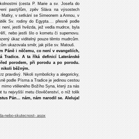
olnostmi (cesta P. Marie a sv. Josefa do
jevení pastýřům, zpěv Sláva na výsostech
té Matky, v setkání se Simeonem a Annou, v
útěk Sv. rodiny do Egypta…. přesně podle
není, jestli hvězda, jež vedla mudrce, byla
ří, nebo jestli šlo o kometu či supernovu.
rozený úkaz viditelný pouze těmto mudrcům.
cům ukazovala směr, jak píše sv. Matouš.
ním Páně i něčemu, co není v evangeliích,
 Tradice. A ta říká definicí Lateránské
 před porodem, při porodu a po porodu.
 nikoli běžným.
rz pravdivý. Nikoli symbolicky a alegoricky,
řesně podle Písma a Tradice je jedinou cestou
a, mimo vtěleného Božího Syna, který za nás
 tu nejvyšší metu člověčenství, o níž tolik
istus Pán… nám, nám narodil se. Aleluja!
nda-nebo-skutecnost-.aspx