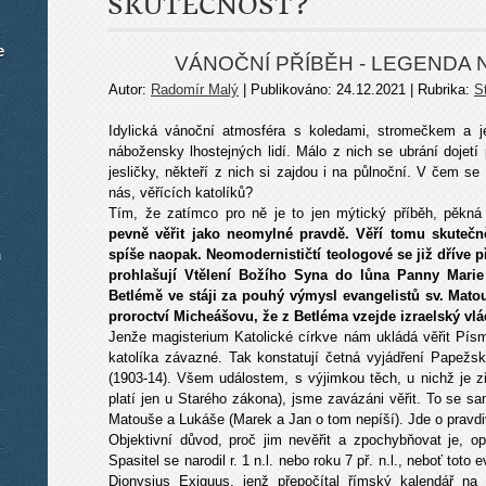
SKUTEČNOST?
e
VÁNOČNÍ PŘÍBĚH - LEGENDA
Autor:
Radomír Malý
| Publikováno: 24.12.2021 | Rubrika:
S
Idylická vánoční atmosféra s koledami, stromečkem a je
nábožensky lhostejných lidí. Málo z nich se ubrání dojetí
jesličky, někteří z nich si zajdou i na půlnoční. V čem se
nás, věřících katolíků?
Tím, že zatímco pro ně je to jen mýtický příběh, pěkná
pevně věřit jako neomylné pravdě. Věří tomu skutečn
m
spíše naopak. Neomodernističtí teologové se již dříve 
prohlašují Vtělení Božího Syna do lůna Panny Marie 
Betlémě ve stáji za pouhý výmysl evangelistů sv. Mato
proroctví Micheášovu, že z Betléma vzejde izraelský vlád
Jenže magisterium Katolické církve nám ukládá věřit Písm
katolíka závazné. Tak konstatují četná vyjádření Papežské
(1903-14). Všem událostem, s výjimkou těch, u nichž je 
platí jen u Starého zákona), jsme zavázáni věřit. To se s
Matouše a Lukáše (Marek a Jan o tom nepíší). Jde o pravdivé
Objektivní důvod, proč jim nevěřit a zpochybňovat je, op
Spasitel se narodil r. 1 n.l. nebo roku 7 př. n.l., neboť toto 
Dionysius Exiguus, jenž přepočítal římský kalendář na