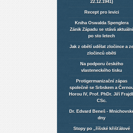
22.12.1941)
Recept pro levici
Kniha Oswalda Spenglera
Zánik Západu se stává aktuáln
po sto letech
Jak z obětí udělat zločince a z
zločinců oběti
Na podporu českého
vlasteneckého tisku
Protigermanizační zápas
společně se Srbskem a Černo
Horou IV, Prof. PhDr. Jiří Frajdl
CSc.
Dr. Edvard Beneš - Mnichovsk
dny
Stopy po „říšské křišťálové