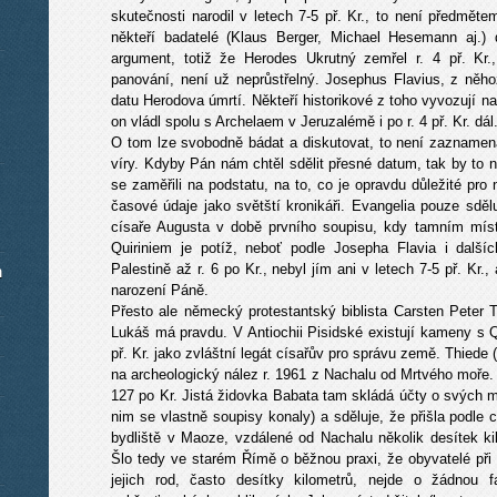
skutečnosti narodil v letech 7-5 př. Kr., to není předměte
někteří badatelé (Klaus Berger, Michael Hesemann aj.) 
argument, totiž že Herodes Ukrutný zemřel r. 4 př. Kr.
panování, není už neprůstřelný. Josephus Flavius, z něho
datu Herodova úmrtí. Někteří historikové z toho vyvozují na
on vládl spolu s Archelaem v Jeruzalémě i po r. 4 př. Kr. dál
O tom lze svobodně bádat a diskutovat, to není zaznamena
víry. Kdyby Pán nám chtěl sdělit přesné datum, tak by to 
se zaměřili na podstatu, na to, co je opravdu důležité pro 
časové údaje jako světští kronikáři. Evangelia pouze sdělu
císaře Augusta v době prvního soupisu, kdy tamním místo
Quiriniem je potíž, neboť podle Josepha Flavia i dalšíc
Palestině až r. 6 po Kr., nebyl jím ani v letech 7-5 př. Kr., 
m
narození Páně.
Přesto ale německý protestantský biblista Carsten Peter T
Lukáš má pravdu. V Antiochii Pisidské existují kameny s Q
př. Kr. jako zvláštní legát císařův pro správu země. Thiede
na archeologický nález r. 1961 z Nachalu od Mrtvého moře. 
127 po Kr. Jistá židovka Babata tam skládá účty o svých 
nim se vlastně soupisy konaly) a sděluje, že přišla podle
bydliště v Maoze, vzdálené od Nachalu několik desítek kil
Šlo tedy ve starém Římě o běžnou praxi, že obyvatelé při s
jejich rod, často desítky kilometrů, nejde o žádnou f