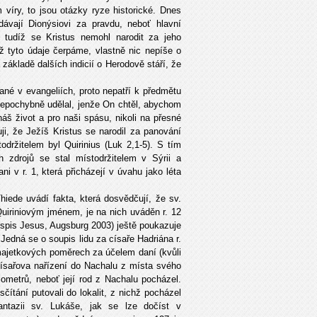
m víry, to jsou otázky ryze historické. Dnes
dávají Dionýsiovi za pravdu, neboť hlavní
, tudíž se Kristus nemohl narodit za jeho
ž tyto údaje čerpáme, vlastně nic nepíše o
 základě dalších indicií o Herodově stáří, že
.
né v evangeliích, proto nepatří k předmětu
nepochybně udělal, jenže On chtěl, abychom
náš život a pro naši spásu, nikoli na přesné
ji, že Ježíš Kristus se narodil za panování
držitelem byl Quirinius (Luk 2,1-5). S tím
h zdrojů se stal místodržitelem v Sýrii a
ani v r. 1, která přicházejí v úvahu jako léta
hiede uvádí fakta, která dosvědčují, že sv.
uiriniovým jménem, je na nich uváděn r. 12
 (spis Jesus, Augsburg 2003) ještě poukazuje
Jedná se o soupis lidu za císaře Hadriána r.
majetkových poměrech za účelem daní (kvůli
 císařova nařízení do Nachalu z místa svého
ometrů, neboť její rod z Nachalu pocházel.
čítání putovali do lokalit, z nichž pocházel
antazii sv. Lukáše, jak se lze dočíst v