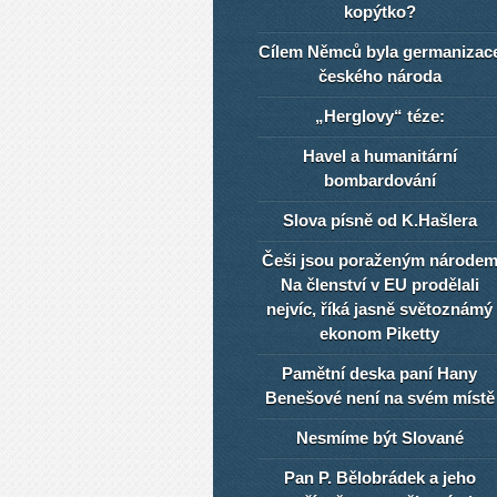
kopýtko?
Cílem Němců byla germanizac
českého národa
„Herglovy“ téze:
Havel a humanitární
bombardování
Slova písně od K.Hašlera
Češi jsou poraženým národe
Na členství v EU prodělali
nejvíc, říká jasně světoznámý
ekonom Piketty
Pamětní deska paní Hany
Benešové není na svém místě
Nesmíme být Slované
Pan P. Bělobrádek a jeho