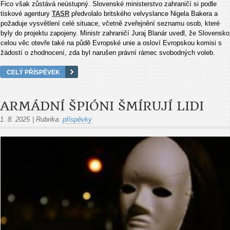
Fico v
šak zůst
ává neústupný. Slovenské ministerstvo zahrani
č
í si
podle
tiskov
é
agentury
TASR
p
ředvolalo britsk
ého velvyslance Nigela Bakera a
po
žaduje vysvětlen
í celé situace, v
četně zveřejněn
í seznamu osob, které
byly do projektu zapojeny. Ministr zahrani
č
í Juraj Blanár uvedl,
že Slovensko
celou věc otevře tak
é na p
ůdě Evropsk
é unie a osloví Evropskou komisi s
ž
ádostí o zhodnocení, zda byl naru
šen pr
ávní rámec svobodných voleb.
CELÝ PŘÍSPĚVEK
ARMÁDNÍ ŠPIÓNI ŠMÍRUJÍ LIDI
1. 8. 2025
|
Rubrika:
příspěvky