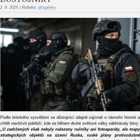
2. 8. 2025
|
Rubrika:
příspěvky
Podle britského vysv
ětlen
í se d
ůstojn
íci údajn
ě zaj
ímali o námo
řn
í historii 
cht
ěli navšt
ívit pob
řež
í, kde se b
ěhem druh
é sv
ětov
é války odehrávaly bitvy.
„U zadr
žen
ých v
šak nebyly nalezeny ručn
íky ani fotoaparáty, ale map
strategických objekt
ů na
území Ruska, ruské plány protivzdu
šn