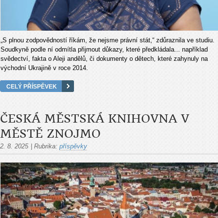
„S plnou zodpov
ědnost
í
ř
íkám,
že nejsme pr
ávní stát,“ zd
ůraznila ve studiu.
Soudkyně podle n
í odmítla p
řijmout důkazy, kter
é p
ředkl
ádala
...
nap
ř
íklad
sv
ědectv
í, fakta o Aleji and
ělů, či dokumenty o dětech, kter
é zahynuly na
východní Ukrajin
ě v roce 2014.
CELÝ PŘÍSPĚVEK
ČESKÁ MĚSTSKÁ KNIHOVNA V
MĚSTĚ ZNOJMO
2. 8. 2025
|
Rubrika:
příspěvky