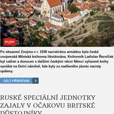
Po obsazení Znojma v r. 1938 nacistickou armádou byla česká
znojemská Městská knihovna likvidována. Knihovník Ladislav Řezníček
byl zatčen a donucen s dalšími českými vězni Němci vyřazené knihy
vynášet na Dolní náměstí, kde byly za nadšeného jásotu nacisty
spáleny.
CELÝ PŘÍSPĚVEK
RUSKÉ SPECIÁLNÍ JEDNOTKY
ZAJALY V OČAKOVU BRITSKÉ
DŮSTOJNÍKY