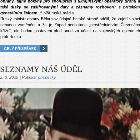
obrany, tajné pokyny pro spolupráci s ukrajinskými operátory dron
ů 
tak
é disky se za
šifrovan
ými daty a záznamy rozhovor
ů s britsk
ý
generálním
št
ábem ,“
pí
š
í ruská média.
Ruský ministr obrany B
ělousov
údajn
ě britsk
é stran
ě sdělil, že zajat
í vojác
nebudou vym
ěněni a že je Z
ápad nedostane
„prost
řednictv
ím
Červen
ého
k
ř
í
že“, ale budou postaveni před soud za
ú
čast na vojensk
ých operacíc
proti Rusku.
CELÝ PŘÍSPĚVEK
SEZNAMY NÁŠ ÚDĚL
2. 8. 2025
|
Rubrika:
příspěvky