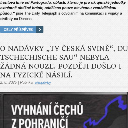
frontov
á linie od Pavlogradu, oblasti, kterou je pro ukrajinské jednotky
extrémn
ě obt
í
žn
é bránit, odd
ělena pouze otevřenou zemědělskou
půdou,“
p
í
še The Daily Telegraph s odvol
áním na komunikaci s vojáky a
civilisty na Donbas
CELÝ PŘÍSPĚVEK
O NADÁVKY „TY ČESKÁ SVINĚ“, DU
TSCHECHISCHE SAU“ NEBYLA
ŽÁDNÁ NOUZE. POZDĚJI DOŠLO I
NA FYZICKÉ NÁSILÍ.
2. 8. 2025
|
Rubrika:
příspěvky