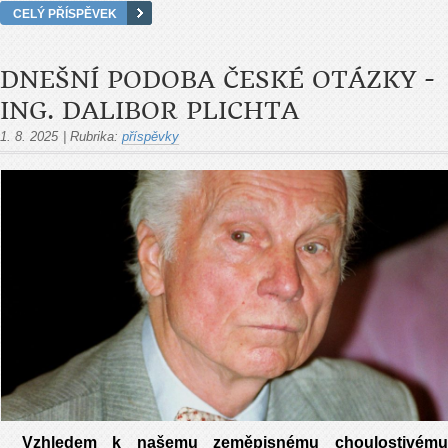
CELÝ PŘÍSPĚVEK
DNEŠNÍ PODOBA ČESKÉ OTÁZKY -
ING. DALIBOR PLICHTA
1. 8. 2025
|
Rubrika:
příspěvky
Vzhledem k našemu zeměpisnému choulostivému