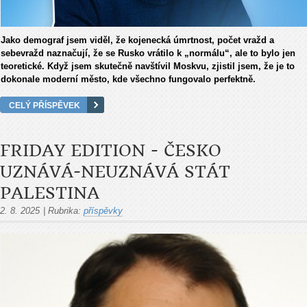
Jako demograf jsem viděl, že kojenecká úmrtnost, počet vražd a
sebevražd naznačují, že se Rusko vrátilo k „normálu“, ale to bylo jen
teoretické. Když jsem skutečně navštívil Moskvu, zjistil jsem, že je to
dokonale moderní město, kde všechno fungovalo perfektně.
CELÝ PŘÍSPĚVEK
FRIDAY EDITION - ČESKO
UZNÁVÁ-NEUZNÁVÁ STÁT
PALESTINA
2. 8. 2025
|
Rubrika:
příspěvky