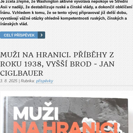
Je zcela zřejmé, že Washington aktivně vyvolává nepokoje ve Střední
Asii v naději, že destabilizuje ruské a čínské vlády, a dokončil obklíčení
Íránu. Vzhledem k tomu, že se tento vývoj připravoval již delší dobu,
vyvstávají vážné otázky ohledně kompetentnosti ruských, čínských a
íránských vlád.
CELÝ PŘÍSPĚVEK
MUŽI NA HRANICI. PŘÍBĚHY Z
ROKU 1938, VYŠŠÍ BROD - JAN
CIGLBAUER
3. 8. 2025
|
Rubrika:
příspěvky