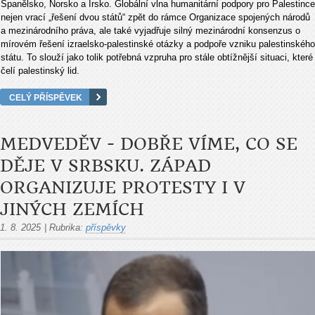
Španělsko, Norsko a Irsko. Globální vlna humanitární podpory pro Palestince
nejen vrací „řešení dvou států“ zpět do rámce Organizace spojených národů
a mezinárodního práva, ale také vyjadřuje silný mezinárodní konsenzus o
mírovém řešení izraelsko-palestinské otázky a podpoře vzniku palestinského
státu. To slouží jako tolik potřebná vzpruha pro stále obtížnější situaci, které
čelí palestinský lid.
CELÝ PŘÍSPĚVEK
MEDVEDĚV - DOBŘE VÍME, CO SE
DĚJE V SRBSKU. ZÁPAD
ORGANIZUJE PROTESTY I V
JINÝCH ZEMÍCH
1. 8. 2025
|
Rubrika:
příspěvky