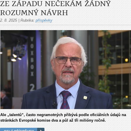
ZE ZÁPADU NEČEKÁM ŽÁDNÝ
ROZUMNÝ NÁVRH
2. 8. 2025
|
Rubrika:
příspěvky
Ale „talentů“, často negramotných přibývá podle oficiálních údajů na
stránkách Evropské komise dva a půl až tři milióny ročně.