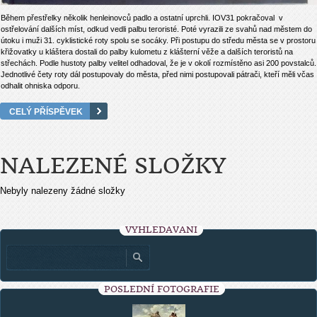
Během přestřelky několik henleinovců padlo a ostatní uprchli. IOV31 pokračoval v
ostřelování dalších míst, odkud vedli palbu teroristé. Poté vyrazili ze svahů nad městem do
útoku i muži 31. cyklistické roty spolu se socáky. Při postupu do středu města se v prostoru
křižovatky u kláštera dostali do palby kulometu z klášterní věže a dalších teroristů na
střechách. Podle hustoty palby velitel odhadoval, že je v okolí rozmístěno asi 200 povstalců.
Jednotlivé čety roty dál postupovaly do města, před nimi postupovali pátrači, kteří měli včas
odhalit ohniska odporu.
CELÝ PŘÍSPĚVEK
NALEZENÉ SLOŽKY
Nebyly nalezeny žádné složky
VYHLEDÁVÁNÍ
POSLEDNÍ FOTOGRAFIE