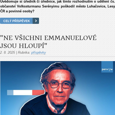
Uvědomuje si úředník či úřednice, jak tímto rozhodnutím o udělení čs.
občanství Volkssturmanu Serényimu poškodil město Luhačovice, Lesy
ČR a povinné osoby?
CELÝ PŘÍSPĚVEK
"NE VŠICHNI EMMANUELOVÉ
JSOU HLOUPÍ"
2. 8. 2025
|
Rubrika:
příspěvky