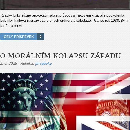
Rvačky, bitky, různé provokační akce, průvody s hákovými kříži, bílé podkolenky,
bubínky, hajlování, srazy ozbrojených ordnerů a sabotáže. Psal se rok 1938. Byli i
ranění a mrtví.
CELÝ PŘÍSPĚVEK
O MORÁLNÍM KOLAPSU ZÁPADU
2. 8. 2025
|
Rubrika:
příspěvky