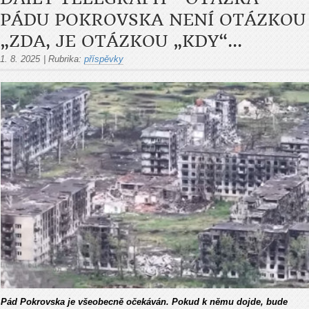
PÁDU POKROVSKA NENÍ OTÁZKOU
„ZDA, JE OTÁZKOU „KDY“...
1. 8. 2025
|
Rubrika:
příspěvky
P
ád Pokrovska je v
šeobecně oček
áván. Pokud k n
ěmu dojde, bude