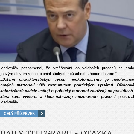
Medveděv poznamenal, že vměšov
ání do volebních proces
ů se stalo
„nov
ým slovem v neokolonialistických zp
ůsobech z
ápadních zemí“.
„Dal
š
ím charakteristickým rysem neokolonialismu je netolerance
nových metropolí v
ůči rozmanitosti politick
ých systém
ů. Dědicov
é
kolonizátor
ů nad
ále usilují o politický monopol zalo
žen
ý na pravidlech,
která sami vytvo
řili a kter
á nahrazují mezinárodní právo ,
“ poukáza
Medved
ěv .
CELÝ PŘÍSPĚVEK
DAILY TELEGRAPH - OTÁZKA