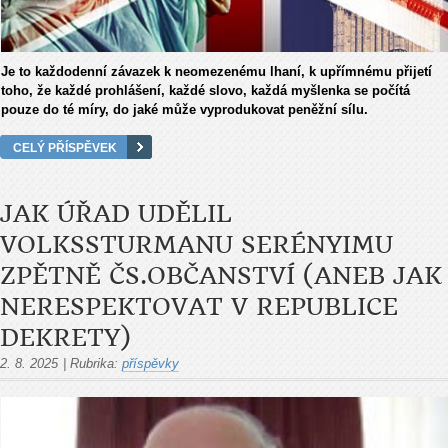
Je to každodenní závazek k neomezenému lhaní, k upřímnému přijetí
toho, že každé prohlášení, každé slovo, každá myšlenka se počítá
pouze do té míry, do jaké může vyprodukovat peněžní sílu.
CELÝ PŘÍSPĚVEK
JAK ÚŘAD UDĚLIL
VOLKSSTURMANU SERÉNYIMU
ZPĚTNĚ ČS.OBČANSTVÍ (ANEB JAK
NERESPEKTOVAT V REPUBLICE
DEKRETY)
2. 8. 2025
|
Rubrika:
příspěvky