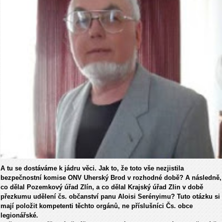
A tu se dostáváme k jádru věci. Jak to, že toto vše nezjistila
bezpečnostní komise ONV Uherský Brod v rozhodné době? A následně,
co dělal Pozemkový úřad Zlín, a co dělal Krajský úřad Zlin v době
přezkumu udělení čs. občanství panu Aloisi Serényimu? Tuto otázku si
mají položit kompetenti těchto orgánů, ne příslušníci Čs. obce
legionářské.