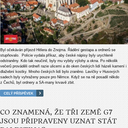
Byl očekáván příjezd Hitlera do Znojma. Řádění gestapa a ordnerů se
stupňovalo. Policie vydala příkaz, aby české nápisy byly urychleně
odstraněny. Kdo tak neučinil, byly mu vybity výlohy a okna. Po několik
večerů prováděli ordneři razie ulicemi a do oken českých lidí házeli kamení i
dlažební kostky. Mnoho českých lidí bylo zraněno. Lavičky v Husových
sadech byly vyhraženy pouze pro Němce. Když se na ně posadil někdo
z Čechů, byl ordnery a SA-many krvavě zbit.
CELÝ PŘÍSPĚVEK
CO ZNAMENÁ, ŽE TŘI ZEMĚ G7
JSOU PŘIPRAVENY UZNAT STÁT