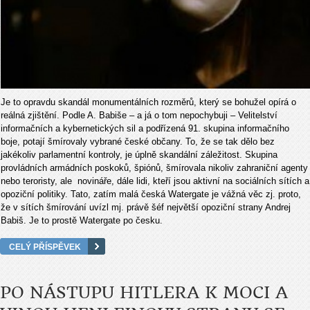
Je to opravdu skandál monumentálních rozměrů, který se bohužel opírá o
reálná zjištění. Podle A. Babiše – a já o tom nepochybuji – Velitelství
informačních a kybernetických sil a podřízená 91. skupina informačního
boje, potají šmírovaly vybrané české občany. To, že se tak dělo bez
jakékoliv parlamentní kontroly, je úplně skandální záležitost. Skupina
provládních armádních poskoků, špiónů, šmírovala nikoliv zahraniční agenty
nebo teroristy, ale novináře, dále lidi, kteří jsou aktivní na sociálních sítích a
opoziční politiky. Tato, zatím malá česká Watergate je vážná věc zj. proto,
že v sítích šmírování uvízl mj. právě šéf největší opoziční strany Andrej
Babiš. Je to prostě Watergate po česku.
CELÝ PŘÍSPĚVEK
PO NÁSTUPU HITLERA K MOCI A