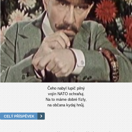
Čeho nabyl lupič pilný
vojín NATO ochraňuj.
Na to máme dobré fízly,
na občana kydaj hnůj.
CELÝ PŘÍSPĚVEK