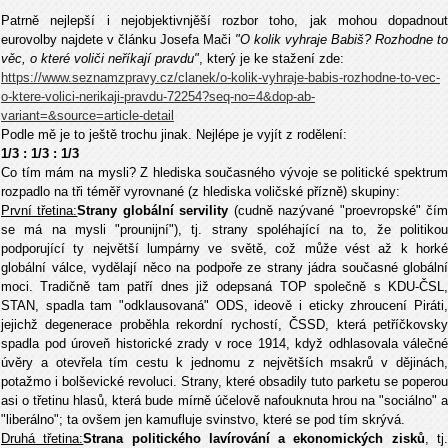
Patrně nejlepší i nejobjektivnjěší rozbor toho, jak mohou dopadnout
eurovolby najdete v článku Josefa Mači
"O kolik vyhraje Babiš? Rozhodne to
věc, o které voliči neříkají pravdu"
, který je ke stažení zde:
https://www.seznamzpravy.cz/clanek/o-kolik-vyhraje-babis-rozhodne-to-vec-
o-ktere-volici-nerikaji-pravdu-72254?seq-no=4&dop-ab-
variant=&source=article-detail
Podle mě je to ještě trochu jinak. Nejlépe je vyjít z rodělení:
1/3 : 1/3 : 1/3
Co tím mám na mysli? Z hlediska současného vývoje se politické spektrum
rozpadlo na tři téměř vyrovnané (z hlediska voličské přízně) skupiny:
První třetina:
Strany globální servility
(cudně nazývané "proevropské" čí
se má na mysli "prounijní"), tj. strany spoléhající na to, že politikou
podporující ty největší lumpárny ve světě, což může vést až k horké
globální válce, vydělají něco na podpoře ze strany jádra současné globální
moci. Tradičně tam patří dnes již odepsaná TOP společně s KDU-ČSL,
STAN, spadla tam "odklausovaná" ODS, ideově i eticky zhroucení Piráti,
jejichž degenerace proběhla rekordní rychostí, ČSSD, která petříčkovsky
spadla pod úroveň historické zrady v roce 1914, když odhlasovala válečné
úvěry a otevřela tím cestu k jednomu z největších msakrů v dějinách,
potažmo i bolševické revoluci. Strany, které obsadily tuto parketu se poperou
asi o třetinu hlasů, která bude mírně účelově nafouknuta hrou na "sociálno" a
"liberálno"; ta ovšem jen kamufluje svinstvo, které se pod tím skrývá.
Druhá třetina:
Strana politického lavírování a ekonomických zisků
, tj