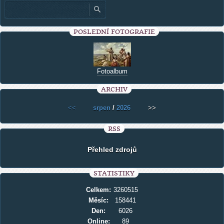
POSLEDNÍ FOTOGRAFIE
Fotoalbum
ARCHIV
<<
srpen
/
2026
>>
RSS
Přehled zdrojů
STATISTIKY
Celkem:
3260515
Měsíc:
158441
Den:
6026
Online:
89