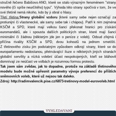
stručně řečeno Babišovo ANO, které se stalo výrazným fenoménem "strany
nového (či spíše neurčitého) typu". Výhoda této strany spočívá v tom, že ve
své třetině nemá nikoho, kdo by ji obral o hlasy.
Třetí třetina:
Strany globální vzdoru
(které samy sebe nejen označují z
protiunijní či vlastenecké, ale samy sebe tak i chápou). Patří k nim zejména
KSČM a SPD, které mají velkou šanci překonat hranici pro získání
euromandátů, ale i spousta dalších politických stran, které mají šanci
minimální či žádnou (některým jde jen o peníze z voleb). Odsud zřejmá i
příčina rivality KSČM a SPD, dvou kohoutů na jednom smetišti.
Z třetinového zisku jim podstatným způsobem odkrojí strany, které se do
europarlamentu nedostanou, přetrvávající iluze o některých jiných stranách
globální servility a nízká volební účast nespokojených, kteří se bláhově
domnívají ze neúčast ve volbách je rozumnou formou protestu.
Tak jsem sám zvědav, jak to dopadne, protože na základě třetinového
modelu bude možné upřesnit parametry vývoje preferencí do příštích
sněmovních voleb, které už nejsou tak daleko.
Zdroj: http://radimvalencik.pise.cz/6873-tretinovy-model-eurovoleb.html
VYHLEDÁVÁNÍ