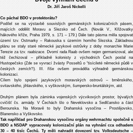
Dr. Jiří Jaroš Nickelli
Co páchal BDO v protektorátu?
Podílel se na výstavbě souvislých germánských kolonizačních pásem,
majících oddělit Moravu a Slezsko od Čech. (Novák V., Křižovatky
hákového kříže, Praha 1979, s. 171 – 179.) Dále tato pásma měla spojovat
území tzv. Ostmarky – Rakouska s územím horního Slezska. Základnou
plánu se staly staré německé jazykové ostrůvky z doby monarchie Marie
Terezie za tzv. raabizace. Dvorní rada Raab ovšem nejen germanizoval, ale
též čechizoval – příkladně kolonisty z východních Čech poslal na
Hustopečsko (Zde se vyvrací žvásty Posseltů o “tisícileté německé půdě v
českých zemích“!). III. říše ovšem prováděla výhradně germánskou
kolonizaci.
Cílem bylo spojení jazykových moravských ostrovů – brněnského,
svitavského, jihlavského, s vyškovským, šumpersko-bruntálským, atd.
Druhým plánem byla záminka vojenských výcvikových prostor, bývalých
cvičišť čs. armády. V Čechách šlo o Neveklovsko a Sedlčansko a část
Berounska. Na Moravě to byly Drahanská vysočina – Prostějovsko,
Blanensko a Vyškovsko.
Tak například pro Drahanskou vysočinu orgány wehrmachtu společně s
BDO a NSDAP vypracovaly kolonizační plán na vyhnání cca odhadem
30 – 40 tisíc Čechů. Ty měli nahradit dovezení tzv. Volksdeutsche –