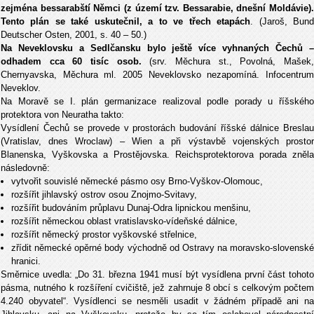
zejména bessarabští Němci (z území tzv. Bessarabie, dnešní Moldávie).
Tento plán se také uskutečnil, a to ve třech etapách
. (Jaroš, Bun
Deutscher Osten, 2001, s. 40 – 50.)
Na Neveklovsku a Sedlčansku bylo ještě více vyhnaných Čechů –
odhadem cca 60 tisíc osob.
(srv. Měchura st., Povolná, Mašek
Chernyavska, Měchura ml. 2005 Neveklovsko nezapomíná. Infocentrum
Neveklov.
Na Moravě se I. plán germanizace realizoval podle porady u říšského
protektora von Neuratha takto:
Vysídlení Čechů se provede v prostorách budování říšské dálnice Breslau
(Vratislav, dnes Wroclaw) – Wien a při výstavbě vojenských prostor
Blanenska, Vyškovska a Prostějovska. Reichsprotektorova porada zněla
následovně:
vytvořit souvislé německé pásmo osy Brno-Vyškov-Olomouc,
rozšířit jihlavský ostrov osou Znojmo-Svitavy,
rozšířit budováním průplavu Dunaj-Odra lipnickou menšinu,
rozšířit německou oblast vratislavsko-vídeňské dálnice,
rozšířit německý prostor vyškovské střelnice,
zřídit německé opěrné body východně od Ostravy na moravsko-slovenské
hranici.
Směrnice uvedla: „Do 31. března 1941 musí být vysídlena první část tohoto
pásma, nutného k rozšíření cvičiště, jež zahrnuje 8 obcí s celkovým počtem
4.240 obyvatel“. Vysídlenci se nesměli usadit v žádném případě ani na