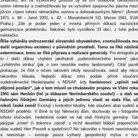
Jihlavsku, ani na Vyškovsku „protože by se tím oslaboval národnostní
ostrov německý a znemožňovalo by se vytvoření spojovacího pásma mezi
jižním cípem tohoto německého ostrova a dolnorakouskými Němci“ (Amort
1971, s. 94 – Jaroš 2001, s. 42. – Monatsbericht SD, březen 1941, SUA
Praha.). Zde je podán jeden z mnoha přímých důkazů nacistické
germanizace protektorátu. Nakonec bylo vysídleno 33 obcí, z toho jedno
městečko.
Říše vyháněla vnitrozemské slovanské obyvatelstvo, znemožňovala mu
další organickou existenci v původním prostředí. Tomu se říká násilná
exterminace, tomu se říká příprava a realizace genocidy.
Pro etnografa j
to i další důkaz chybění jakéhokoli „sudetoněmeckého kmene“ jako
„zvláštního etnika“ (jak o tom neustále melou landsmané!). Citát jasně
prokazuje, že říše o ničem takovém nikdy neuvažovala, natož aby něco
takového hlásala. Nejlepší důkaz toho podalo přímé sloučení
sudetoněmecké Henleinpartei s NDSAP, kdy
henleinovci „splnili sv
dějinné poslání“, jak o tom mluvil ve chvástavém projevu ve Vídni roku
1941 sám Henlein (řeč je důkazem Norimberského soudu!) – a stali se
řadovými říšskými Germány a jejich jedinou vlastí se stala říše, už
nikoli české země!
Existují i konkrétní lokality, kde sloučení alias sudetů 
NSDAP proběhlo. V Brně to byl Německý dům, dochovaly se i fotografie
tohoto slučování. Iredentisté sudeti se tak stali říšskými germány. Tak
jakýpak „kmen“ či dokonce „národ“, o nichž desetiletí blábolí praporečník
alias sudetů Herr Posselt a společníci? Nic takového v historii neexistovalo
a neexistuje – existuje pouze vylhaný geopolitický mýtus o tzv.