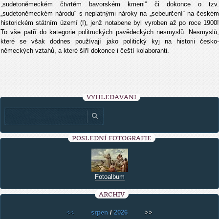
„sudetoněmeckém čtvrtém bavorském kmeni“ či dokonce o tzv.
„sudetoněmeckém národu“ s neplatnými nároky na „sebeurčení“ na českém
historickém státním území (!), jenž notabene byl vyroben až po roce 1900!
To vše patří do kategorie politruckých pavědeckých nesmyslů. Nesmyslů,
které se však dodnes používají jako politický kyj na historii česko-
německých vztahů, a které šíří dokonce i čeští kolaboranti.
VYHLEDÁVÁNÍ
POSLEDNÍ FOTOGRAFIE
Fotoalbum
ARCHIV
<<
srpen
/
2026
>>