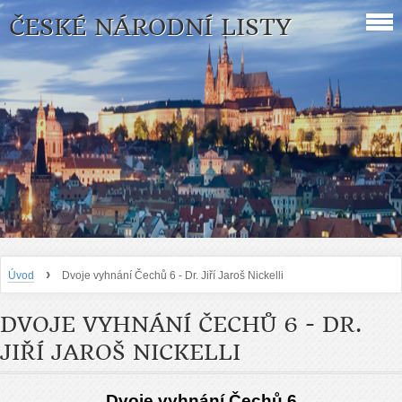
ČESKÉ NÁRODNÍ LISTY
›
Úvod
Dvoje vyhnání Čechů 6 - Dr. Jiří Jaroš Nickelli
DVOJE VYHNÁNÍ ČECHŮ 6 - DR.
JIŘÍ JAROŠ NICKELLI
Dvoje vyhnání Čechů 6