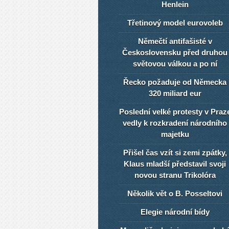
Henlein
Třetinový model eurovoleb
Němečtí antifašisté v
Československu před druhou
světovou válkou a po ní
Řecko požaduje od Německa
320 miliard eur
Poslední velké protesty v Praz
vedly k rozkradení národního
majetku
Přišel čas vzít si zemi zpátky,
Klaus mladší představil svoji
novou stranu Trikolóra
Několik vět o B. Posseltovi
Elegie národní bídy