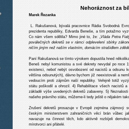
Nehoráznost za bí
e
Marek Řezanka
L. Rakušanová, bývalá pracovnice Rádia Svobodná Evrop
prezidenta republiky, Edvarda Beneše, a tím potažmo vyzv
Co nám všem sdělila? Mimo jiné to, že: „
Vláda Petra Fial
poválečných dekretů se v rámci odplevelení sbírky zákon
ničím jiným než naším vlastním, domácím strašidlem zdě
Paní Rakušanová se tímto výrokem dopustila hned několika 
Beneš nebyl komunistou a své dekrety nevydal po roce 1
m
existenci, neboť nebýt osvobození od nacistů a odsunu ko
většina odsunutých), dávno bychom již neexistovali a nem
vedoucím proti zájmům naší republiky. Veřejně totiž vyz
státu poškodil a ohrozil. 4) Rehabilitace všech nacistů a
základě výše uvedených dekretů zabaveny. 5) Neznalosti 
našeho právního státu, můžeme-li tedy ještě o nějakém tak
Zrušení dekretů prosazuje v Evropě zejména zájmový s
českým ministerstvem zahraničních věcí brán vůbec jak
navazuje na činnost těch, kdo aktivně rozbíjeli demokr
mírotvorci ani přátelé.