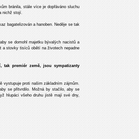
ům bránila, stále více je dopřáváno sluchu
nichž stojí.
az bagatelizován a hanoben. Neděje se tak
aby se domohl majetku bývalých nacistů a
t a stovky tisíců obětí na životech nepadne
í, tak premiér země, jsou sympatizanty
ně vystupuje proti našim základním zájmům.
by se přitvrdilo. Možná by stačilo, aby se
yž hlupáci všeho druhu jistě mají své dny,