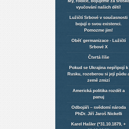
My, rodiče, bojujeme za srbsk
vyučování našich dětí!
Lužičtí Srbové v současnosti
bojují o svou existenci.
Pomozme jim!
Oběť germanizace - Lužičtí
Srbové X
Čtvrtá říše
Pokud se Ukrajina nepřipojí k
Rusku, rozeberou si její půdu 
země zmizí
Americká politika rozděl a
panuj
Odbojáři – svědomí národa
PhDr. Jiří Jaroš Nickelli
Karel Hašler (*31.10.1879, +