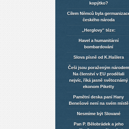
kopýtko?
Cílem Němců byla germanizac
českého národa
„Herglovy“ téze:
Havel a humanitární
bombardování
Slova písně od K.Hašlera
Češi jsou poraženým národe
Na členství v EU prodělali
nejvíc, říká jasně světoznámý
ekonom Piketty
Pamětní deska paní Hany
Benešové není na svém místě
Nesmíme být Slované
Pan P. Bělobrádek a jeho