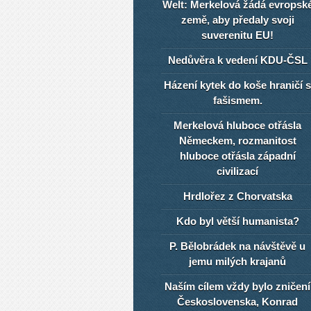
Welt: Merkelová žádá evropsk
země, aby předaly svoji
suverenitu EU!
Nedůvěra k vedení KDU-ČSL
Házení kytek do koše hraničí s
fašismem.
Merkelová hluboce otřásla
Německem, rozmanitost
hluboce otřásla západní
civilizací
Hrdlořez z Chorvatska
Kdo byl větší humanista?
P. Bělobrádek na návštěvě u
jemu milých krajanů
Naším cílem vždy bylo zničení
Československa, Konrad