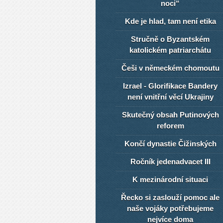
noci“
Kde je hlad, tam není etika
Stručně o Byzantském
katolickém patriarchátu
Češi v německém chomoutu
Izrael - Glorifikace Bandery
není vnitřní věcí Ukrajiny
Skutečný obsah Putinových
reforem
Končí dynastie Čižinských
Ročník jedenadvacet III
K mezinárodní situaci
Řecko si zaslouží pomoc ale
naše vojáky potřebujeme
nejvíce doma