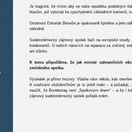
Je tragické, že místo aby se naše republika podobným tlak
hlasům, jež vybízejí ke zpochybnění základních kamenů, na 
Osobnost Edvarda Beneše je opakovaně špiněna a jeho odk
náhodně.
Sudetoněmecký zájmový spolek tlačí na evropské soudy, 
kolaborantů. O našich nárocích na reparace za zničený stá
ani slůvko.
K tomu připočtěme, že jak ministr zahraničních věc
zmíněného spolku.
m
Výsledek je přímo hrozivý. Vládne nám někdo, kdo otevře
A snaživým služebníčkům je to ještě málo – a požadují, a
naučili, že Bundestag není „Spolkovým dnem“ – a že i kd
zájmový sudetoněmecký spolek pořádá sněm.