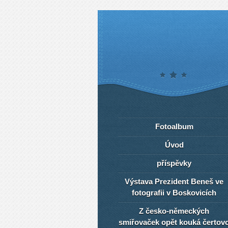
Fotoalbum
Úvod
příspěvky
Výstava Prezident Beneš ve
fotografii v Boskovicích
Z česko-německých
smiřovaček opět kouká čertov