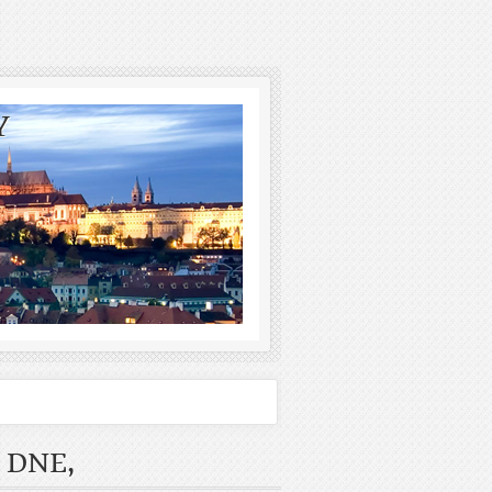
Y
 DNE,