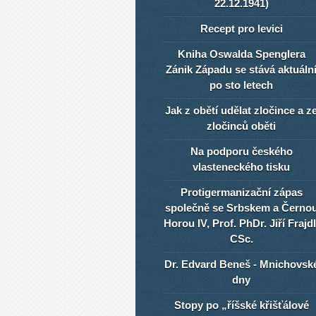
22.12.1941)
Recept pro levici
Kniha Oswalda Spenglera
Zánik Západu se stává aktuáln
po sto letech
Jak z obětí udělat zločince a z
zločinců oběti
Na podporu českého
vlasteneckého tisku
Protigermanizační zápas
společně se Srbskem a Černo
Horou IV, Prof. PhDr. Jiří Frajdl
CSc.
Dr. Edvard Beneš - Mnichovsk
dny
Stopy po „říšské křišťálové