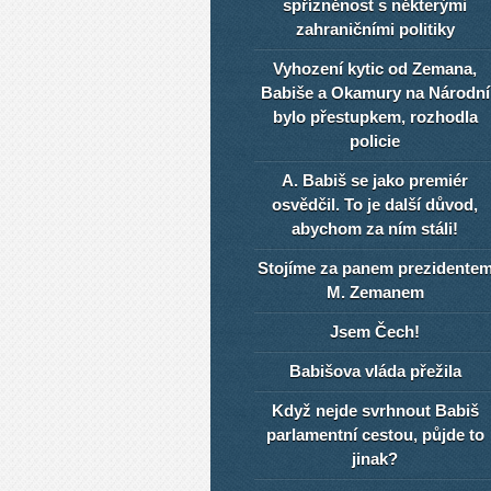
spřízněnost s některými
zahraničními politiky
Vyhození kytic od Zemana,
Babiše a Okamury na Národní
bylo přestupkem, rozhodla
policie
A. Babiš se jako premiér
osvědčil. To je další důvod,
abychom za ním stáli!
Stojíme za panem prezidente
M. Zemanem
Jsem Čech!
Babišova vláda přežila
Když nejde svrhnout Babiš
parlamentní cestou, půjde to
jinak?