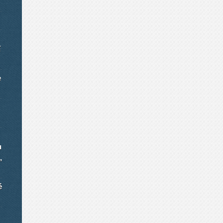
í
e
u
,
é