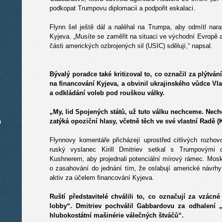
podkopat Trumpovu diplomacii a podpořit eskalaci.
Flynn šel ještě dál a naléhal na Trumpa, aby odmítl nar
Kyjeva. „Musíte se zaměřit na situaci ve východní Evropě 
části amerických ozbrojených sil (USIC) sdělují,“ napsal.
Bývalý poradce také kritizoval to, co označil za plýtv
na financování Kyjeva, a obvinil ukrajinského vůdce Vl
a odkládání voleb pod rouškou války.
„My, lid Spojených států, už tuto válku nechceme. Nechc
m
zatýká opoziční hlasy, včetně těch ve své vlastní Radě (
Flynnovy komentáře přicházejí uprostřed citlivých roz
ruský vyslanec Kirill Dmitriev setkal s Trumpovými
Kushnerem, aby projednali potenciální mírový rámec. Mos
o zasahování do jednání tím, že oslabují americké návrh
aktiv za účelem financování Kyjeva.
Ruští představitelé chválili to, co označují za vzácn
lobby“. Dmitriev pochválil Gabbardovu za odhalení
hlubokostátní mašinérie válečných štváčů“.