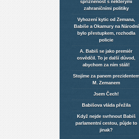
spřízněnost s některými
zahraničními politiky
Vyhození kytic od Zemana,
Babiše a Okamury na Národní
bylo přestupkem, rozhodla
policie
A. Babiš se jako premiér
osvědčil. To je další důvod,
abychom za ním stáli!
Stojíme za panem prezidente
M. Zemanem
Jsem Čech!
Babišova vláda přežila
Když nejde svrhnout Babiš
parlamentní cestou, půjde to
jinak?