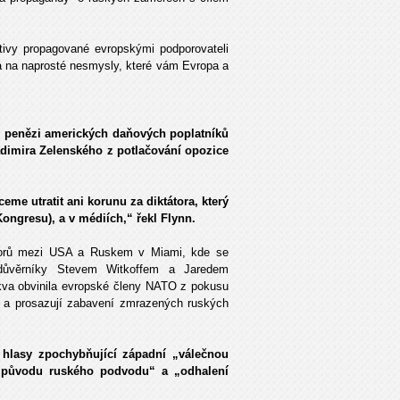
ativy propagované evropskými podporovateli
a na naprosté nesmysly, které vám Evropa a
ání penězi amerických daňových poplatníků
adimira Zelenského z potlačování opozice
eme utratit ani korunu za diktátora, který
Kongresu), a v médiích,“ řekl Flynn.
hovorů mezi USA a Ruskem v Miami, kde se
 důvěrníky Stevem Witkoffem a Jaredem
kva obvinila evropské členy NATO z pokusu
y a prosazují zabavení zmrazených ruských
é hlasy zpochybňující západní „válečnou
 „původu ruského podvodu“ a „odhalení