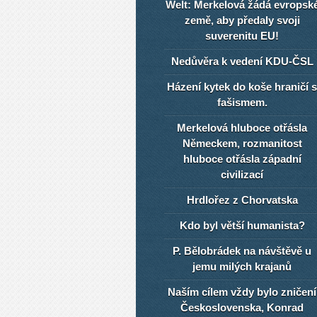
Welt: Merkelová žádá evropsk
země, aby předaly svoji
suverenitu EU!
Nedůvěra k vedení KDU-ČSL
Házení kytek do koše hraničí s
fašismem.
Merkelová hluboce otřásla
Německem, rozmanitost
hluboce otřásla západní
civilizací
Hrdlořez z Chorvatska
Kdo byl větší humanista?
P. Bělobrádek na návštěvě u
jemu milých krajanů
Naším cílem vždy bylo zničení
Československa, Konrad