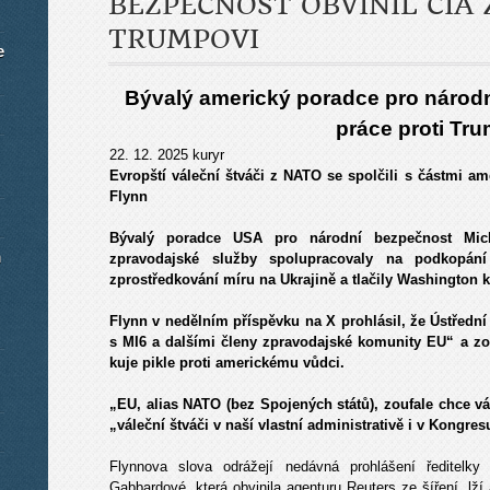
BEZPEČNOST OBVINIL CIA 
TRUMPOVI
e
Bývalý americký poradce pro národn
práce proti Tr
22. 12. 2025 kuryr
Evropští váleční štváči z NATO se spolčili s částmi am
Flynn
Bývalý poradce USA pro národní bezpečnost Mich
m
zpravodajské služby spolupracovaly na podkopán
zprostředkování míru na Ukrajině a tlačily Washington k
Flynn v nedělním příspěvku na X prohlásil, že Ústřední
s MI6 a dalšími členy zpravodajské komunity EU“ a zop
kuje pikle proti americkému vůdci.
„EU, alias NATO (bez Spojených států), zoufale chce v
„váleční štváči v naší vlastní administrativě i v Kongre
Flynnova slova odrážejí nedávná prohlášení ředitelk
Gabbardové, která obvinila agenturu Reuters ze šíření „lž