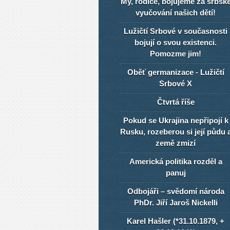
My, rodiče, bojujeme za srbsk
vyučování našich dětí!
Lužičtí Srbové v současnosti
bojují o svou existenci.
Pomozme jim!
Oběť germanizace - Lužičtí
Srbové X
Čtvrtá říše
Pokud se Ukrajina nepřipojí k
Rusku, rozeberou si její půdu 
země zmizí
Americká politika rozděl a
panuj
Odbojáři – svědomí národa
PhDr. Jiří Jaroš Nickelli
Karel Hašler (*31.10.1879, +