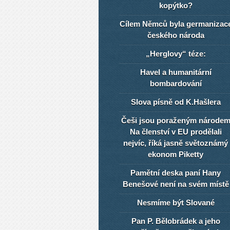
kopýtko?
Cílem Němců byla germanizac
českého národa
„Herglovy“ téze:
Havel a humanitární
bombardování
Slova písně od K.Hašlera
Češi jsou poraženým národe
Na členství v EU prodělali
nejvíc, říká jasně světoznámý
ekonom Piketty
Pamětní deska paní Hany
Benešové není na svém místě
Nesmíme být Slované
Pan P. Bělobrádek a jeho