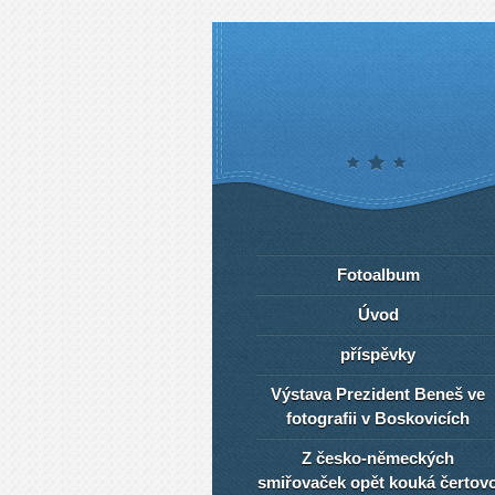
Fotoalbum
Úvod
příspěvky
Výstava Prezident Beneš ve
fotografii v Boskovicích
Z česko-německých
smiřovaček opět kouká čertov