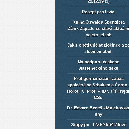
22.12.1941)
Recept pro levici
Kniha Oswalda Spenglera
Zánik Západu se stává aktuáln
po sto letech
Jak z obětí udělat zločince a z
zločinců oběti
Na podporu českého
vlasteneckého tisku
Protigermanizační zápas
společně se Srbskem a Černo
Horou IV, Prof. PhDr. Jiří Frajdl
CSc.
Dr. Edvard Beneš - Mnichovsk
dny
Stopy po „říšské křišťálové