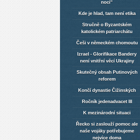
noci“
Kde je hlad, tam není etika
Stručně o Byzantském
katolickém patriarchátu
Češi v německém chomoutu
Izrael - Glorifikace Bandery
není vnitřní věcí Ukrajiny
Skutečný obsah Putinových
reforem
Končí dynastie Čižinských
Ročník jedenadvacet III
K mezinárodní situaci
Řecko si zaslouží pomoc ale
naše vojáky potřebujeme
nejvíce doma