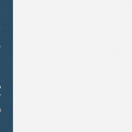
í
e
u
,
é