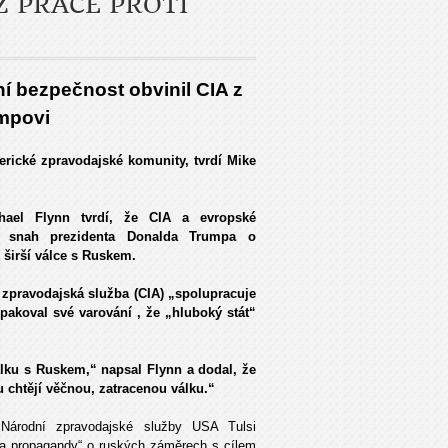
Z PRÁCE PROTI
í bezpečnost obvinil CIA z
umpovi
erické zpravodajské komunity, tvrdí Mike
ael Flynn tvrdí, že CIA a evropské
í snah prezidenta Donalda Trumpa o
 širší válce s Ruskem.
 zpravodajská služba (CIA) „spolupracuje
akoval své varování , že „hluboký stát“
álku s Ruskem,“ napsal Flynn a dodal, že
su chtějí věčnou, zatracenou válku.“
y Národní zpravodajské služby USA Tulsi
í a propagandy“ o ruských záměrech s cílem