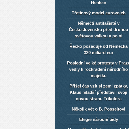
Henlein
Třetinový model eurovoleb
Němečtí antifašisté v
Československu před druhou
světovou válkou a po ní
Řecko požaduje od Německa
320 miliard eur
Poslední velké protesty v Praz
vedly k rozkradení národního
majetku
Přišel čas vzít si zemi zpátky,
Klaus mladší představil svoji
novou stranu Trikolóra
Několik vět o B. Posseltovi
Elegie národní bídy