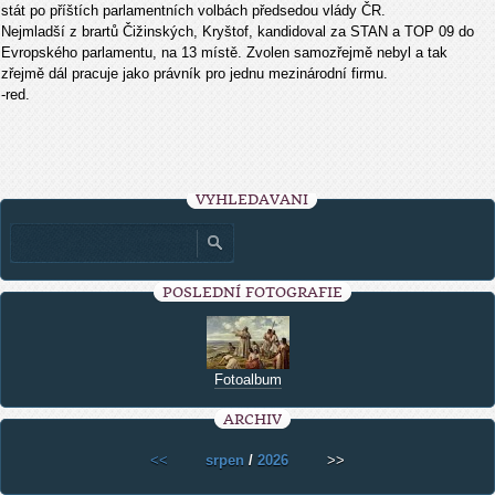
stát po příštích parlamentních volbách předsedou vlády ČR.
Nejmladší z brartů Čižinských, Kryštof, kandidoval za STAN a TOP 09 do
Evropského parlamentu, na 13 místě. Zvolen samozřejmě nebyl a tak
zřejmě dál pracuje jako právník pro jednu mezinárodní firmu.
-red.
VYHLEDÁVÁNÍ
POSLEDNÍ FOTOGRAFIE
Fotoalbum
ARCHIV
<<
srpen
/
2026
>>