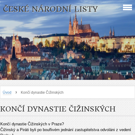
ČESKÉ NÁRODNÍ LISTY
›
Úvod
Končí dynastie Čižinských
KONČÍ DYNASTIE ČIŽINSKÝCH
Končí dynastie Čižinských v Praze?
Čižinský a Piráti byli po bouřlivém jednání zastupitelstva odvoláni z vedení