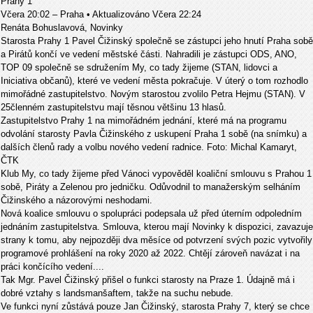
Prahy 1
Včera 20:02 – Praha • Aktualizováno Včera 22:24
Renáta Bohuslavová, Novinky
Starosta Prahy 1 Pavel Čižinský společně se zástupci jeho hnutí Praha sobě
a Pirátů končí ve vedení městské části. Nahradili je zástupci ODS, ANO,
TOP 09 společně se sdružením My, co tady žijeme (STAN, lidovci a
Iniciativa občanů), které ve vedení města pokračuje. V úterý o tom rozhodlo
mimořádné zastupitelstvo. Novým starostou zvolilo Petra Hejmu (STAN). V
25členném zastupitelstvu mají těsnou většinu 13 hlasů.
Zastupitelstvo Prahy 1 na mimořádném jednání, které má na programu
odvolání starosty Pavla Čižinského z uskupení Praha 1 sobě (na snímku) a
dalších členů rady a volbu nového vedení radnice. Foto: Michal Kamaryt,
ČTK
Klub My, co tady žijeme před Vánoci vypověděl koaliční smlouvu s Prahou 1
sobě, Piráty a Zelenou pro jedničku. Odůvodnil to manažerským selháním
Čižinského a názorovými neshodami.
Nová koalice smlouvu o spolupráci podepsala už před úterním odpoledním
jednáním zastupitelstva. Smlouva, kterou mají Novinky k dispozici, zavazuje
strany k tomu, aby nejpozději dva měsíce od potvrzení svých pozic vytvořily
programové prohlášení na roky 2020 až 2022. Chtějí zároveň navázat i na
práci končícího vedení....
Tak Mgr. Pavel Čižinský přišel o funkci starosty na Praze 1. Údajně má i
dobré vztahy s landsmanšaftem, takže na suchu nebude.
Ve funkci nyní zůstává pouze Jan Čižinský, starosta Prahy 7, který se chce